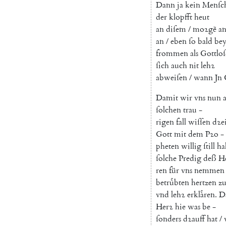
Dann
ja
kein
Menſc
der
klopfft
heut
an
diſem
/
moꝛgẽ
a
an
/
eben
ſo
bald
be
frommen
als
Gottlo
ſich
auch
nit
lehꝛ
abweiſen
/
wann
Jn
Damit
wir
vns
nun
ſolchen
trau
-
rigen
fall
wiſſen
dꝛe
Gott
mit
dem
Pꝛo
-
pheten
willig
ſtill
ha
ſolche
Predig
deß
H
ren
für
vns
nemmen
betruͤbten
hertzen
z
vnd
lehꝛ
erklaͤren
.
D
Herꝛ
hie
was
be
-
ſonders
dꝛauff
hat
/