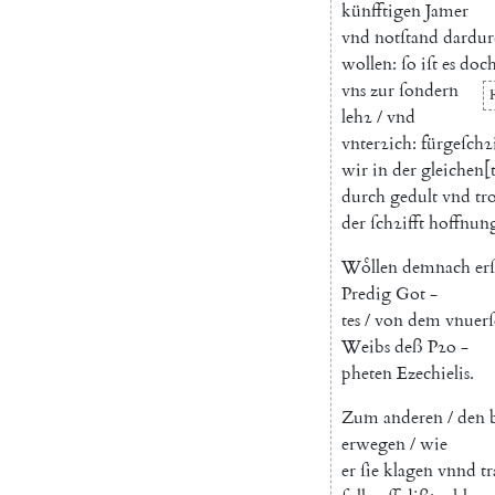
künfftigen
Jamer
vnd
notſtand
dardur
wollen
:
ſo
iſt
es
doc
vns
zur
ſondern
lehꝛ
/
vnd
vnterꝛich
:
fürgeſchꝛ
wir
in
der
gleichen
[
durch
gedult
vnd
tro
der
ſchꝛifft
hoffnun
Woͤllen
demnach
erſ
Predig
Got
-
tes
/
von
dem
vnuer
Weibs
deß
Pꝛo
-
pheten
Ezechielis
.
Zum
anderen
/
den
erwegen
/
wie
er
ſie
klagen
vnnd
t