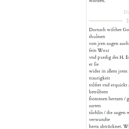
wurden
.
Da
[
Darnach
wiſchet
Go
thꝛoͤnen
von
jren
augen
auch
ſein
Woꝛt
vnd
pꝛedig
des
H.
E
er
ſie
wider
in
allem
jrem
traurigkeit
troͤſtet
vnd
erquickt
betruͤbten
frommen
hertzen
/
g
zarten
tuͤchlin
/
die
augen
w
verwundte
hertz
abtrücknet
.
Wi