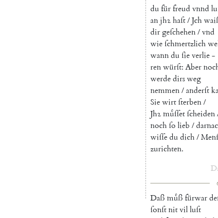
du
für
freud
vnnd
lu
an
jhꝛ
haſt
/
Jch
wai
dir
geſchehen
/
vnd
wie
ſchmertzlich
we
wann
du
ſie
verlie
-
ren
würſt
:
Aber
noc
werde
dirs
weg
nemmen
/
anderſt
k
Sie
wirt
ſterben
/
Jhꝛ
muͤſſet
ſcheiden
noch
ſo
lieb
/
darna
wiſſe
du
dich
/
Menſ
zurichten
.
D
Daß
muͤß
fürwar
d
ſonſt
nit
vil
luſt