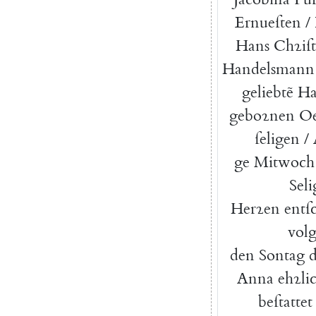
Ernueſten
/
Hans
Chꝛiſt
Handelsmann
geliebtẽ
Ha
geboꝛnen
Oe
ſeligen
/
ge
Mitwoch
Seli
Herꝛen
entſ
vol
den
Sontag
Anna
ehꝛli
beſtattet