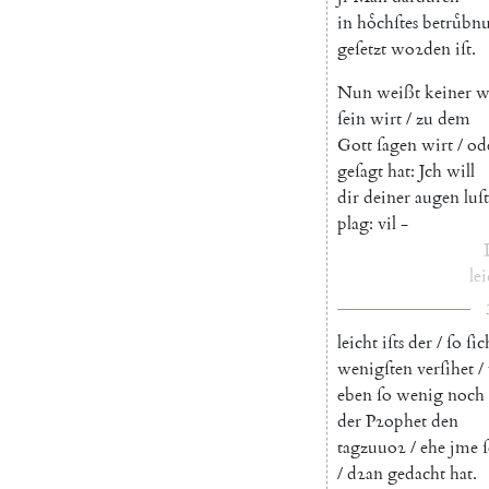
in
hoͤchſtes
betruͤbn
geſetzt
woꝛden
iſt
.
Nun
weißt
keiner
w
ſein
wirt
/
zu
dem
Gott
ſagen
wirt
/
od
geſagt
hat
:
Jch
will
dir
deiner
augen
luſt
plag
:
vil
-
lei
leicht
iſts
der
/
ſo
ſic
wenigſten
verſihet
/
eben
ſo
wenig
noch
der
Pꝛophet
den
tagzuuoꝛ
/
ehe
jme
/
dꝛan
gedacht
hat
.