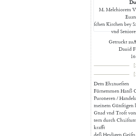
Du
M.
Melchiorem
V
Euan
ſchen
Kirchen
bey
S
vnd
Seniore
Getruckt
zu
A
Dauid
F
16
[
[
D
em
E
hꝛnueſten
Fürnemmen
Hanß
C
Puroneren
/
Handel
meinem
Günſtigen
Gnad
vnd
Troſt
von
tern
durch
Chꝛiſtu
krafft
deß
Heyligen
Geiſts