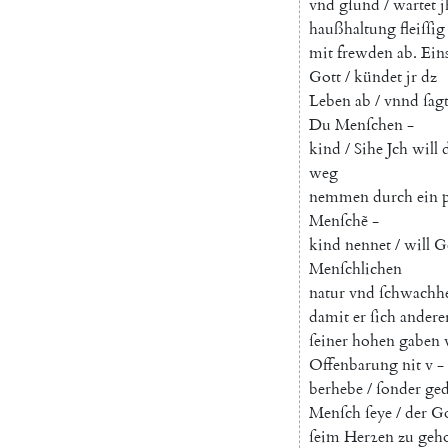
vnd
gſund
/
wartet
j
haußhaltung
fleiſſig
mit
frewden
ab
.
Ein
Gott
/
kündet
jr
dz
Leben
ab
/
vnnd
ſag
Du
Menſchen
-
kind
/
Sihe
Jch
will
weg
nemmen
durch
ein
Menſchẽ
-
kind
nennet
/
will
G
Menſchlichen
natur
vnd
ſchwachhe
damit
er
ſich
andere
ſeiner
hohen
gaben
Offenbarung
nit
v
-
berhebe
/
ſonder
ge
Menſch
ſeye
/
der
Go
ſeim
Herꝛen
zu
geh