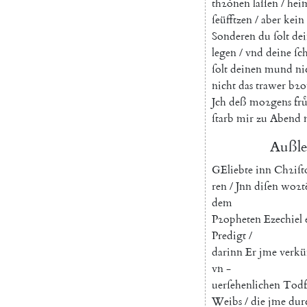
thꝛoͤnen
laſſen
/
hei
ſeüfftzen
/
aber
kein
Sonderen
du
ſolt
de
legen
/
vnd
deine
ſc
ſolt
deinen
mund
ni
nicht
das
trawer
bꝛo
Jch
deß
moꝛgens
fru
ſtarb
mir
zu
Abend
Außl
G
Eliebte
inn
Chꝛiſt
ren
/
Jnn
diſen
woꝛte
dem
Pꝛopheten
Ezechiel
Predigt
/
darinn
Er
jme
verkü
vn
-
uerſehenlichen
Todf
Weibs
/
die
jme
dur