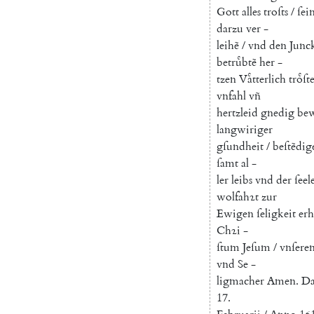
Gott
alles
troſts
/
ſei
darzu
ver
-
leihẽ
/
vnd
den
Junc
betruͤbtẽ
her
-
tzen
Vaͤtterlich
troͤſt
vnfahl
vñ
hertzleid
gnedig
be
langwiriger
gſundheit
/
beſtẽdi
ſamt
al
-
ler
leibs
vnd
der
ſeel
wolfahꝛt
zur
Ewigen
ſeligkeit
erh
Chꝛi
-
ſtum
Jeſum
/
vnſere
vnd
Se
-
ligmacher
Amen
.
D
17.