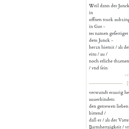
Weil
dann
der
Junc
in
offnen
truck
zubꝛin
in
Got
-
tes
namen
gefertiget
dem
Junck
-
herꝛn
hiemit
/
als
de
eins
/
zu
/
noch
etliche
thꝛene
/
vnd
ſein
ve
[
verwundt
eraurig
he
zuuerbinden
:
den
getrewen
lieben
bittend
/
daß
er
/
als
der
Vatte
Barmhertzigkeit
/
v