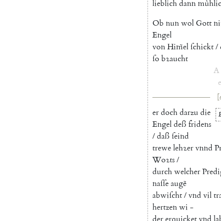
lieblich
dann
muͤhli
Ob
nun
wol
Gott
ni
Engel
von
Him̃el
ſchickt
/
ſo
bꝛaucht
A
e
[
er
doch
darzu
die
Engel
deß
fridens
/
daß
ſeind
trewe
lehꝛer
vnnd
P
Woꝛts
/
durch
welcher
Predi
naſſe
augẽ
abwiſcht
/
vnd
vil
tr
hertzen
wi
-
der
erquicket
vnd
la