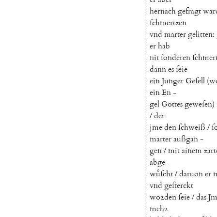
hernach
gefragt
war
ſchmertzen
vnd
marter
gelitten
:
er
hab
nit
ſonderen
ſchmer
dann
es
ſeie
ein
Junger
Geſell
(
we
ein
En
-
gel
Gottes
geweſen
)
/
der
jme
den
ſchweiß
/
ſ
marter
außgan
-
gen
/
mit
ainem
zar
abge
-
wuͤſcht
/
daruon
er
m
vnd
geſterckt
woꝛden
ſeie
/
das
Jm
mehꝛ