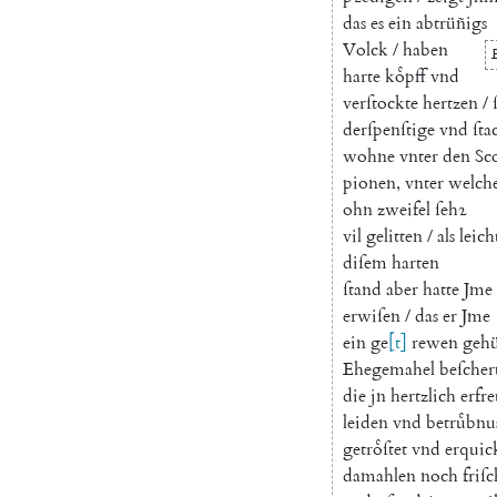
das
es
ein
abtrüñigs
Volck
/
haben
harte
koͤpff
vnd
verſtockte
hertzen
/
derſpenſtige
vnd
ſta
wohne
vnter
den
Sc
pionen
,
vnter
welch
ohn
zweifel
ſehꝛ
vil
gelitten
/
als
leich
diſem
harten
ſtand
aber
hatte
Jme
erwiſen
/
das
er
Jme
ein
ge
[
t
]
rewen
gehü
Ehegemahel
beſcher
die
jn
hertzlich
erfre
leiden
vnd
betruͤbnu
getroͤſtet
vnd
erquic
damahlen
noch
friſc