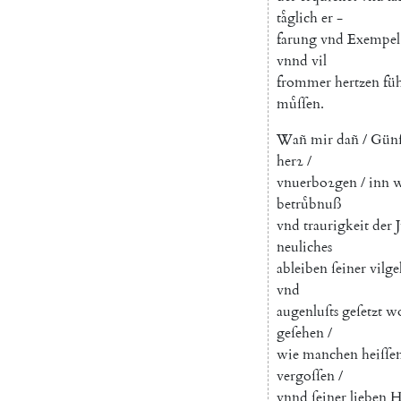
taͤglich
er
-
farung
vnd
Exempel
vnnd
vil
frommer
hertzen
fü
muͤſſen
.
Wañ
mir
dañ
/
Günſ
herꝛ
/
vnuerboꝛgen
/
inn
betruͤbnuß
vnd
traurigkeit
der
neuliches
ableiben
ſeiner
vilge
vnd
augenluſts
geſetzt
w
geſehen
/
wie
manchen
heiſſe
vergoſſen
/
vnnd
ſeiner
lieben
H