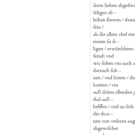
ſeren
lieben
abgeſto
ſeligen
ab
-
leiben
frewen
/
dann
ſein
/
als
die
allem
vbel
en
einem
ſo
ſe
-
ligen
/
erwünſchten
ſeind
:
vnd
wir
ſolten
vns
auch
a
darnach
ſoh
-
nen
/
vnd
bitten
/
da
kom̃en
/
vns
auß
diſem
ellenden
thal
auß
-
helffen
/
vnd
zu
ſich
die
thꝛe
-
nen
von
vnſeren
aug
abgewiſchet