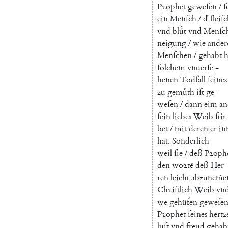
Pꝛophet
geweſen
/
ſ
ein
Menſch
/
ď
fleiſ
vnd
bluͤt
vnd
Menſch
neigung
/
wie
ander
Menſchen
/
gehabt
h
ſolchem
vnuerſe
-
henen
Todfall
ſeines
zu
gemuͤth
iſt
ge
-
weſen
/
dann
eim
an
ſein
liebes
Weib
ſtir
bet
/
mit
deren
er
in
hat
.
Sonderlich
weil
ſie
/
deß
Pꝛoph
den
woꝛtẽ
deß
Her
ren
leicht
abzunem̃e
Chꝛiſtlich
Weib
vn
we
gehüfen
geweſe
Pꝛophet
ſeines
hertz
luſt
vnd
freud
gehab