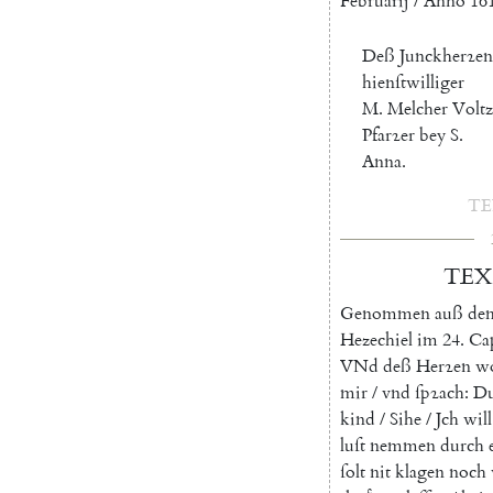
Februarij
/
Anno
16
Deß
Junckherꝛen
hienſtwilliger
M.
Melcher
Voltz
Pfarꝛer
bey
S.
Anna
.
T
TEX
Genommen
auß
de
Hezechiel
im
24.
Ca
V
Nd
deß
Herꝛen
w
mir
/
vnd
ſpꝛach
:
D
kind
/
Sihe
/
Jch
will
luſt
nemmen
durch
ſolt
nit
klagen
noch