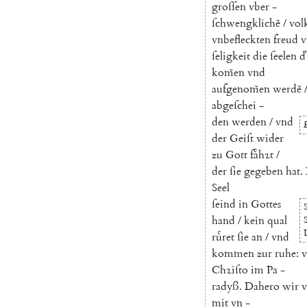
groſſen
vber
-
ſchwengklichẽ
/
vol
vnbefleckten
freud
v
ſeligkeit
die
ſeelen
ď
kom̃en
vnd
aufgenom̃en
werdẽ
abgeſchei
-
den
werden
/
vnd
der
Geiſt
wider
zu
Gott
faͤhꝛt
/
der
ſie
gegeben
hat
.
Seel
ſeind
in
Gottes
hand
/
kein
qual
ruͤret
ſie
an
/
vnd
kommen
zur
ruhe
:
Chꝛiſto
im
Pa
-
radyß
.
Dahero
wir
v
mit
vn
-