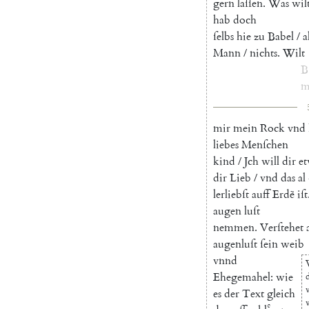
gern
laſſen
.
Was
wil
hab
doch
ſelbs
hie
zu
Babel
/
a
Mann
/
nichts
.
Wilt
B
m
mir
mein
Rock
vnd
liebes
Menſchen
kind
/
Jch
will
dir
et
dir
Lieb
/
vnd
das
al
lerliebſt
auff
Erdẽ
iſt
augen
luſt
nemmen
.
Verſtehet
augenluſt
ſein
weib
vnnd
Ehegemahel
:
wie
es
der
Text
gleich