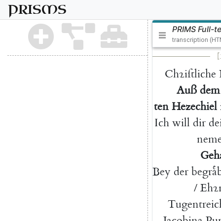
PRISMS
PRIMS Full-t
transcription (H
[
Chꝛiſtliche
Auß
dem
ten
Hezechiel
Ich
will
dir
de
nem
Geha
Bey
der
begra
/
Ehꝛ
Tugentreic
Jacobina
Pu