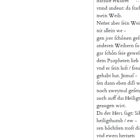
darauff
erklaͤret
vnnd
andeut
:
da
ſtar
mein
Weib
.
Neñet
aber
ſein
Wei
nit
allein
we
-
gen
jrer
ſchoͤnen
geſ
anderen
Weibern
ſo
gar
ſchoͤn
ſeie
geweſ
dem
Pꝛopheten
lieb
vnd
er
ſein
luſt
/
fre
gehabt
hat
.
Jnmaſ
-
ſen
dann
eben
diß
w
noch
zweymal
geſet
auch
auff
das
Heili
gezogen
wirt
.
Da
der
Herꝛ
ſagt
:
Si
heiligthumb
/
ew
-
ren
hoͤchſten
troſt
di
vnd
ewers
hertzen