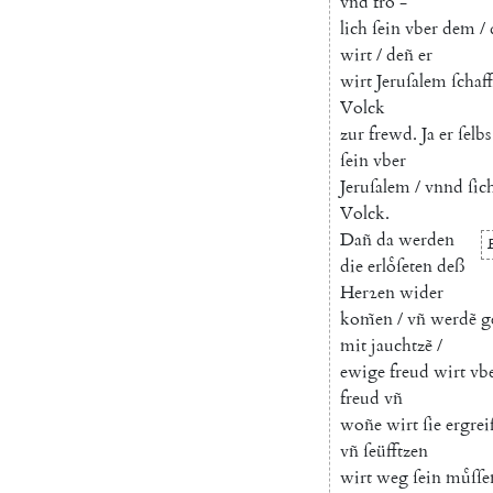
vnd
froͤ
-
lich
ſein
vber
dem
/
wirt
/
deñ
er
wirt
Jeruſalem
ſchaf
Volck
zur
frewd
.
Ja
er
ſelbs
ſein
vber
Jeruſalem
/
vnnd
ſic
Volck
.
Dañ
da
werden
die
erloͤſeten
deß
Herꝛen
wider
kom̃en
/
vñ
werdẽ
g
mit
jauchtzẽ
/
ewige
freud
wirt
vb
freud
vñ
woñe
wirt
ſie
ergrei
vñ
ſeüfftzen
wirt
weg
ſein
muͤſſe