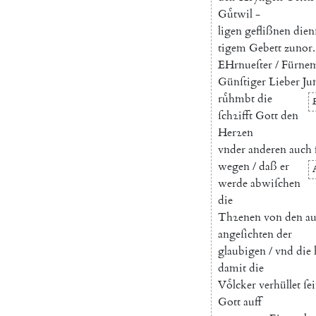
Guͤtwil
-
ligen
geflißnen
dien
tigem
Gebett
zunor
.
E
Hrnueſter
/
Fürne
Günſtiger
Lieber
Ju
ruͤhmbt
die
ſchꝛifft
Gott
den
Herꝛen
vnder
anderen
auch
wegen
/
daß
er
werde
abwiſchen
die
Thꝛenen
von
den
a
angeſichten
der
glaubigen
/
vnd
die
damit
die
Voͤlcker
verhüllet
ſe
Gott
auff