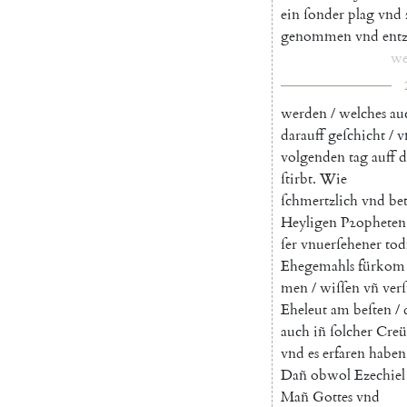
ein
ſonder
plag
vnd
genommen
vnd
ent
we
werden
/
welches
au
darauff
geſchicht
/
v
volgenden
tag
auff
d
ſtirbt
.
Wie
ſchmertzlich
vnd
bet
Heyligen
Pꝛopheten
ſer
vnuerſehener
tod
Ehegemahls
fürkom
men
/
wiſſen
vñ
ver
Eheleut
am
beſten
/
auch
iñ
ſolcher
Creüt
vnd
es
erfaren
haben
Dañ
obwol
Ezechiel
Mañ
Gottes
vnd