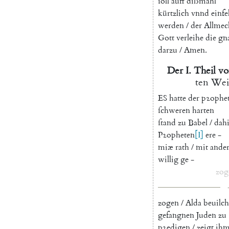
ſoll
auff
dißmahl
kürtzlich
vnnd
einfe
werden
/
der
Allmec
Gott
verleihe
die
gn
darzu
/
Amen
.
Der
I.
Theil
vo
ten
Wei
E
S
hatte
der
pꝛophe
ſchweren
harten
ſtand
zu
Babel
/
dah
Pꝛopheten
[
I
]
ere
-
miæ
rath
/
mit
ande
willig
ge
-
zog
zogen
/
Alda
beuilch
gefangnen
Juden
zu
pꝛedigen
/
zeigt
jh