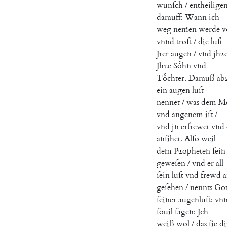
wunſch
/
entheilige
darauff
:
Wann
ich
weg
nem̃en
werde
v
vnnd
troſt
/
die
luſt
Jrer
augen
/
vnd
jhꝛ
Jhꝛe
Soͤhn
vnd
Toͤchter
.
Darauß
ab
ein
augen
luſt
nennet
/
was
dem
Me
vnd
angenem
iſt
/
vnd
jn
erfrewet
vnd
anſihet
.
Alſo
weil
dem
Pꝛopheten
ſein
geweſen
/
vnd
er
all
ſein
luſt
vnd
frewd
a
geſehen
/
nennts
Got
ſeiner
augenluſt
:
vn
ſouil
ſagen
:
Jch
weiß
wol
/
das
ſie
di