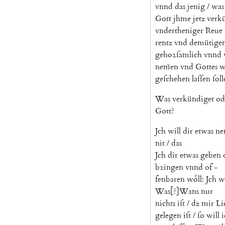
vnnd
das
jenig
/
was
Gott
jhme
jetz
verk
vndertheniger
Reue
rentz
vnd
demütige
gehoꝛſamlich
vnnd
nem̃en
vnd
Gottes
w
geſchehen
laſſen
ſoll
Was
verkündiget
od
Gott
?
Jch
will
dir
etwas
n
nit
/
das
Jch
dir
etwas
geben
bꝛingen
vnnd
of
-
fenbaren
woͤll
:
Jch
wi
Was
[
?
]
Wans
nur
nichts
iſt
/
dz
mir
Li
gelegen
iſt
/
ſo
will
i