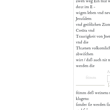
zwen
weg
Ein
mal
w
doꝛt
im
E
-
wigen
leben
vnd
ne
Jeruſalem
vnd
geiſtlichen
Zio
Creütz
vnd
Traurigkeit
von
Jne
vnd
die
Thꝛenen
volkomlic
abwiſchen
wirt
/
daß
auch
nit
werden
die
A
ſtimm
[
ſtimm
deß
weinens
klagens
:
ſonder
ſie
werden
ſi