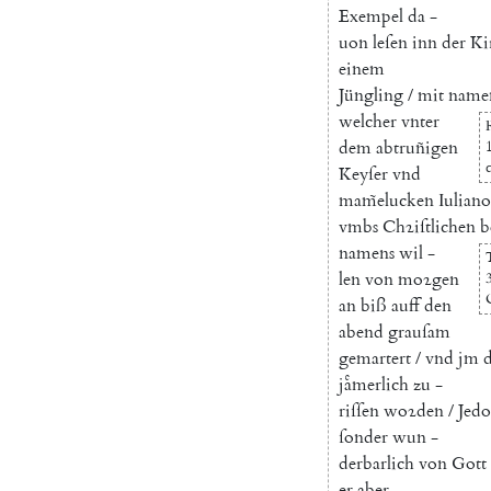
Exempel
da
-
uon
leſen
inn
der
Ki
einem
Jüngling
/
mit
name
welcher
vnter
dem
abtruñigen
1
Keyſer
vnd
mam̃elucken
Iuliano
vmbs
Chꝛiſtlichen
b
namens
wil
-
len
von
moꝛgen
3
an
biß
auff
den
abend
grauſam
gemartert
/
vnd
jm
jaͤmerlich
zu
-
riſſen
woꝛden
/
Jed
ſonder
wun
-
derbarlich
von
Gott
er
aber