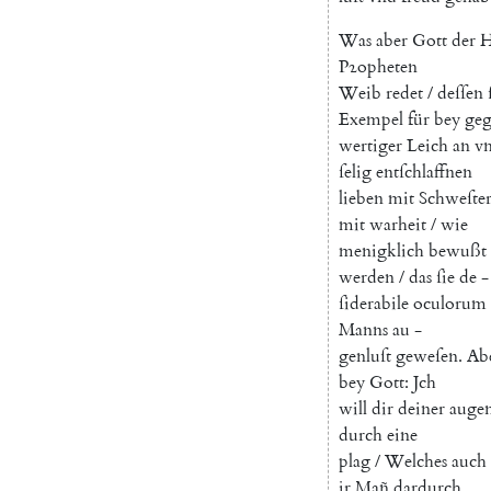
Was
aber
Gott
der
H
Pꝛopheten
Weib
redet
/
deſſen
Exempel
für
bey
ge
wertiger
Leich
an
vn
ſelig
entſchlaffnen
lieben
mit
Schweſte
mit
warheit
/
wie
menigklich
bewußt
werden
/
das
ſie
de
-
ſiderabile
oculorum
Manns
au
-
genluſt
geweſen
.
Ab
bey
Gott
:
Jch
will
dir
deiner
auge
durch
eine
plag
/
Welches
auch
jr
Mañ
dardurch