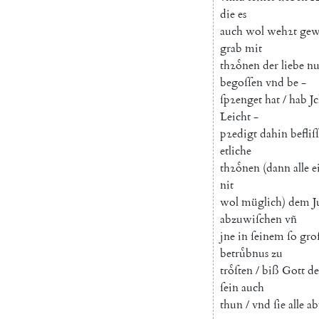
die
es
auch
wol
wehꝛt
gew
grab
mit
thꝛoͤnen
der
liebe
n
begoſſen
vnd
be
-
ſpꝛenget
hat
/
hab
J
Leicht
-
pꝛedigt
dahin
befliſ
etliche
thꝛoͤnen
(
dann
alle
e
nit
wol
müglich
)
dem
J
abzuwiſchen
vñ
jne
in
ſeinem
ſo
gro
betruͤbnus
zu
troͤſten
/
biß
Gott
de
ſein
auch
thun
/
vnd
ſie
alle
ab