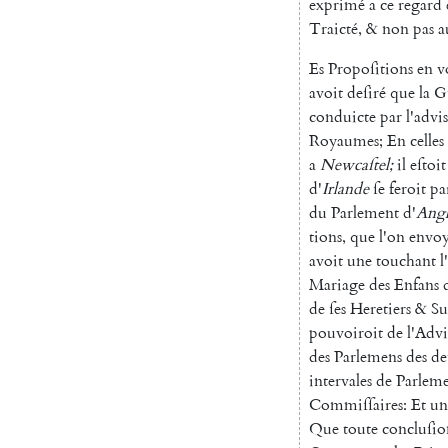
exprimé
a
ce
regard
Trai
cté
,
&
non
pas
a
Es
Propoſitions
en
v
avoit
deſiré
que
la
G
conduicte
par
l'advis
Royaumes
;
En
celles
a
New
caſtel
;
il
eſtoit
d'
Irlande
ſe
feroit
pa
du
Parlement
d'
Angl
tions
,
que
l'on
envo
avoit
une
tou
chant
l
Mariage
des
Enfans
de
ſes
Heretiers
&
Su
pouvoiroit
de
l'Advi
des
Parlemens
des
de
intervales
de
Parlem
Commiſſaires
:
Et
un
Que
toute
concluſio