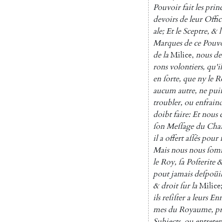
Pouvoir
fait
les
princ
devoirs
de
leur
Offic
ale
;
Et
le
Sceptre
,
&
Marques
de
ce
Pou
v
de
la
Milice
,
nous
de
rons
volontiers
,
qu'il
en
ſorte
,
que
ny
le
R
aucum
autre
,
ne
puiſ
troubler
,
ou
enfrain
doibt
faire
:
Et
nous
ſon
Meſſage
du
Chaſ
il
a
offert
aſſés
pour
Mais
nous
nous
ſom
le
Roy
,
ſa
Poſterite
pout
jamais
deſpoüil
&
droit
ſur
la
Milice
ils
reſiſter
a
leurs
En
mes
du
Royaume
,
p
Subjects
,
ou
entreten