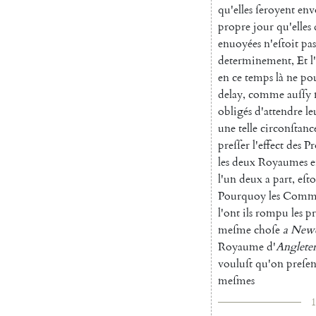
qu'elles
ſeroyent
env
propre
jour
qu'elles
enuoyées
n'eſtoit
pas
determinement
,
Et
l
en
ce
temps
là
ne
po
delay
,
com
me
auſſy
obligés
d'attendre
le
une
telle
circonſtanc
preſſer
l'effect
des
Pr
les
deux
Roy
aumes
e
l'un
deux
a
part
,
eſto
Pourquoy
les
Commiſ
l'ont
ils
rompu
les
pr
meſme
choſe
a
Newc
Royaume
d'
Angleter
vouluſt
qu'on
preſen
meſmes
1