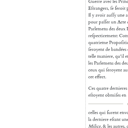
Guerre
avec
les
Prin
Eſtrangers
,
ſe
feroit
Il
y
avoir
auſſy
une
a
pour
paſſer
un
Acte
Parlemens
des
deux
reſpecticement
:
Co
quatrieme
Propoſiti
ſeroyent
de
ban
dées
telle
maniere
,
qu'il
e
les
Parlemens
des
de
ceux
qui
ſeroyent
au
cet
effect
.
Ces
quatre
dernieres
eſtoyent
obmiſes
en
celles
qui
furent
env
la
derniere
eſtant
un
Milice
,
&
les
autres
,