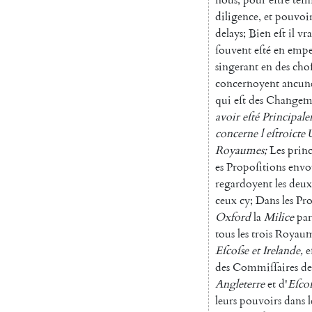
diligence
,
et
pouvoi
delays
;
Bien
eſt
il
vr
ſouvent
eſté
en
empe
singerant
en
des
choſ
concernoyent
ancun
qui
eſt
des
Changem
avoir
eſté
Prin
cipal
concerne
l
eſtroicte
Royaumes
;
Les
prin
es
Propoſiti
ons
envo
regardoyent
les
deux
ceux
cy
;
Dans
les
Pro
Oxford
la
Milice
par
tous
les
trois
Royaum
Eſcoſse
et
Ire
lande
,
e
des
Commiſſaires
de
Angleterre
et
d'
Eſcoſ
leurs
pouvoirs
dans
l