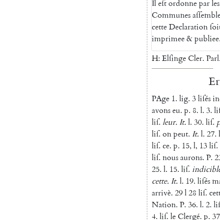
Il
eſt
ordonne
par
les
Communes
aſſemble
cette
Declaration
ſoi
impri
mee
&
publiee
H
:
Elſinge
Cler.
Parl
Er
PAge
1.
lig
.
3
liſés
in
avons
eu
.
p.
8.
l.
3.
li
liſ
.
leur
.
It.
l.
30.
liſ
.
liſ
.
on
peut
.
It.
l.
27.
liſ
.
ce
.
p.
15
,
l
,
13
liſ
.
liſ
.
nous
aurons
.
P.
2
25.
l.
15.
liſ
.
indicibl
cette
.
It.
l.
19.
liſés
ma
arrivè
.
29
l
28
liſ
.
cet
Nation
.
P.
36.
l.
2.
li
4.
liſ
.
le
Clergé
.
p.
37