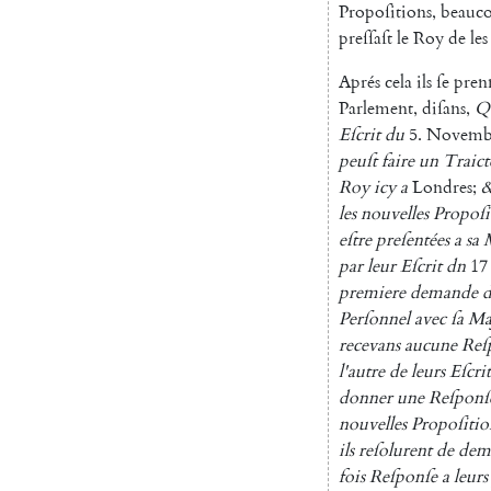
Propoſitions
,
beauc
preſſaſt
le
Roy
de
les
Aprés
cela
ils
ſe
pren
Parlement
,
diſans
,
Q
Eſcrit
du
5.
Novemb
peuſt
faire
un
Traict
Roy
icy
a
Londres
;
les
nouvelles
Propoſi
eſtre
preſentées
a
sa
par
leur
Eſcrit
dn
17
premiere
demande
d
Perſonnel
avec
ſa
Ma
recevans
aucune
Reſ
l'autre
de
leurs
Eſcrit
donner
une
Reſponſ
nouvelles
Propoſitio
ils
reſolu
rent
de
dem
fois
Reſponſe
a
leurs