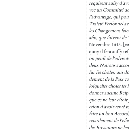
requirent
auſsy
d'av
vec
un
Committé
de
l'advantage
,
qui
pou
Traicté
Perſonnel
av
les
Changemens
faic
afin
,
que
ſuivant
de
Novembre
1643.
[
c
quoy
il
ſera
auſſy
re
on
peuſt
de
l'advis
&
deux
Nations
s'ac
co
ſur
ſes
choſes
,
qui
do
dement
de
la
Paix
c
loſquelles
cho
ſes
les
donner
aucune
Reſp
que
ce
ne
leur
eſtoit
ction
d'avoir
tenté
t
faire
un
bon
Accord
retardement
de
l'eſt
des
Royaumes
ne
leu