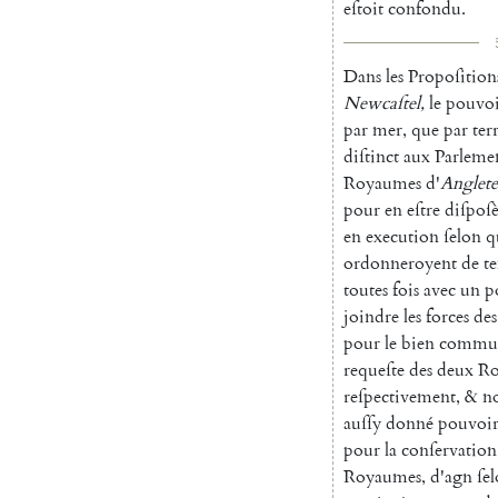
eſtoit
confondu
.
Dans
les
Propoſition
Newcaſtel
,
le
pouvo
par
mer
,
que
par
ter
diſtinct
aux
Parleme
Royaumes
d'
Anglete
pour
en
eſtre
diſpoſ
en
execution
ſelon
q
ordonneroyent
de
t
toutes
fois
avec
un
p
joindre
les
forces
des
pour
le
bien
commu
reque
ſte
des
deux
Ro
reſpectivement
,
&
n
auſſy
donné
pouvoi
pour
la
conſervation
Royaumes
,
d'agn
ſe