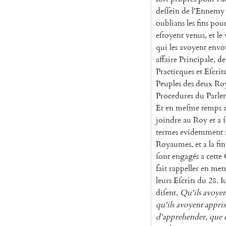
deſſein
de
l'Ennemy
oublians
les
fins
pou
eſtoyent
venus
,
et
le
qui
les
avoyent
envo
affaire
Principale
,
de
Practicques
et
Eſcrits
Peuples
des
deux
Ro
Procedures
du
Parle
Et
en
meſme
temps
joindre
au
Roy
et
a
termes
evidem
ment
Royaumes
,
et
a
la
fin
ſont
engagés
a
cette
fait
rap
peller
en
mem
leurs
Eſcrits
du
28.
I
diſent
,
Qu'ils
avoyen
qu'ils
avoyent
appris
d'apprehender
,
que