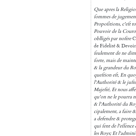
Que
apres
la
Religio
ſommes
de
jugemen
Propoſitions
,
c'eſt
t
Pouvoir
de
la
Couro
oblligés
par
noſtre
C
de
Fidelité
&
Devoir
ſeulement
de
ne
dim
ſorte
,
mais
de
maint
&
la
grandeur
du
Ro
queſtion
eſt
,
En
quo
l'Authorité
&
le
juſt
Majeſté
,
Et
nous
aff
qu'on
ne
le
pour
ra
n
&
l'Authorité
du
Ro
cipalement
,
a
faire
&
a
defendre
&
proteg
qui
ſent
de
l'eſſence
les
Roys
;
Et
l'admini