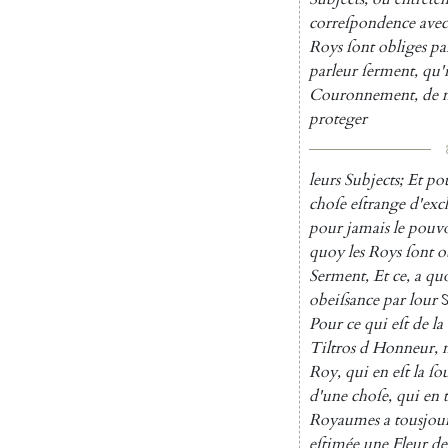
correſpondence
avec
Roys
ſont
obliges
pa
parleur
ſerment
,
qu'i
Couronnement
,
de
proteger
leurs
Subjects
;
Et
po
choſe
eſtran
ge
d'exc
pour
jamais
le
pouvo
quoy
les
Roys
ſont
o
Serment
,
Et
ce
,
a
qu
obeiſsance
par
lour
Pour
ce
qui
eſt
de
la
Tiltros
d
Hon
neur
,
Roy
,
qui
en
eſt
la
ſo
d'une
choſe
,
qui
en
Roy
aumes
a
tousjou
eſtimée
une
Fleur
de