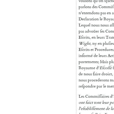
voulons
qu'on
ſçach
parlons
des
Commiſſ
n'entendons
pas
en
Declaration
le
Roya
Lequel
nous
nous
aſ
pas
advoüer
ſes
Comm
Eſcrits
,
en
leurs
Tran
Wight
,
ny
en
pluſie
Eſcrits
et
Procedures
informé
de
leurs
Act
portements
;
Mais
pl
Royaume
d'
Eſcoſſe
de
nous
faire
droict
,
nous
procederons
ma
reſpondre
par
le
me
Les
Commiſſaires
d'
ont
faict
tont
leur
po
l'eſtabliſſement
de
la