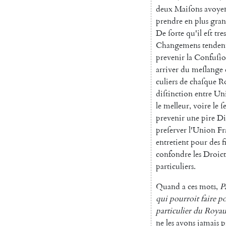
deux
Maiſons
avoye
prendre
en
plus
gra
De
ſorte
qu'il
eſt
tres
Changemens
tenden
prevenir
la
Confu
ſi
arriver
du
meſlange
culiers
de
chaſque
R
diſtinction
entre
Un
le
melleur
,
voire
le
ſ
prevenir
une
pire
Di
preſerver
l'Union
Fr
entretient
pour
des
f
confondre
les
Droict
particuliers
.
Quand
a
ces
mots
,
P
qui
pourroit
faire
p
particulier
du
Roya
ne
les
avons
jamais
p