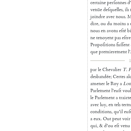
certaine
perſonnes
d
venüe
deſquelles
,
ils
joindre
a
vec
nous
.
M
dire
,
ou
du
moins
a
nous
en
avons
eſté
b
ne
tenoyent
pas
eſtre
Propoſitions
fuſ
ſent
que
premierement
l
1
par
le
Chevalier
T.
F
desbandée
;
Certes
al
amener
le
Roy
a
Lon
Parlement
l'euſt
vou
le
Par
lement
a
traict
avec
luy
,
en
tels
term
conditions
,
qu'il
euſ
a
eux
.
Out
peut
voir
qui
,
&
d'ou
eſt
venu