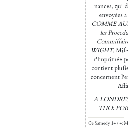
nances
,
qui
d
envoyées
a
COMME
AU
les
Procedu
Commiſſair
WIGHT
,
Miſ
r'Imprimée
p
contient
pluſi
concernent
l'e
Affa
A
LONDRE
THO
:
FO
Ce
Samedy
14
/
4
:
M