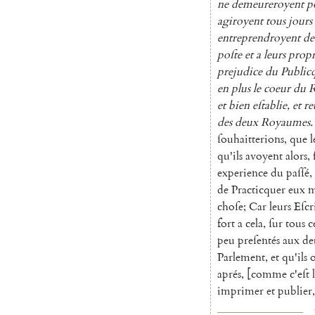
ne
demeureroyent
p
agi
royent
tous
jours
entreprendroyent
de
poſte
et
a
leurs
propr
prejudice
du
Public
en
plus
le
coeur
du
et
bien
eſtablie
,
et
re
des
deux
Royaumes
.
ſouhaitterions
,
que
l
qu'ils
avoyent
alors
,
experience
du
paſſé
,
de
Practicquer
eux
m
choſe
;
Car
leurs
Eſcr
fort
a
cela
,
ſur
tous
c
peu
preſentés
aux
de
Parlement
,
et
qu'ils
aprés
,
[
comme
c'eſt
imprimer
et
publier
,