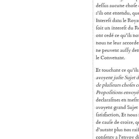
deſſus
aucune
choſe
s'ils
ont
entendu
,
qu
Intereſt
dans
le
Roy
ſoit
un
intereſt
du
R
ont
cedé
ce
qu'ils
no
nous
ne
leur
accorde
ne
peuvent
auſſy
de
le
Convenant
.
Et
touchant
ce
qu'ils
avoyent
juſte
Sujet
d
de
pluſieurs
choſes
c
Propoſitions
envoyé
declaraſmes
en
meſ
avoyent
grand
Sujet
ſatisfaction
,
Et
nous
de
cauſe
de
croire
,
qu
d'autant
plus
nos
rai
conſenty
a
l'envoy
di