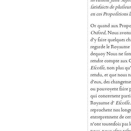
ſatisfaicts
de
pluſieur
en
ces
Propoſitions
l
Or
quand
aux
Propo
Oxford
,
Nous
avons
d'y
faire
quelques
ch
regarde
le
Royaume
dequoy
Nous
ne
ſo
rendre
compte
aux
C
Eſcoſſe
,
non
plus
qu'
rendu
,
et
que
nous
n
d'eux
,
des
chan
geme
ou
pouvoyent
faire
qui
concernent
part
Royaume
d'
Eſcoſſe
.
reprochent
nos
long
entreprennent
de
ce
n'ont
toutesfois
pas
nous
,
pour
eſtre
teſ