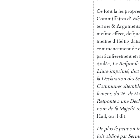
Ce
ſont
la
les
propre
Commiſſaires
d'
E
ſc
termes
&
Arguments
meſme
effect
,
deſque
meſme
diſ
ſeing
dans
commencement
de
particulierement
en
titulée
,
La
Reſponſe
Liure
im
primé
,
dict
la
Declaration
des
Se
Communes
aſſemblé
lement
,
du
26.
de
M
Reſponſe
a
une
Decl
nom
de
ſa
Majeſté
t
Hull
,
ou
il
dit
,
De
plus
ſe
peut
on
i
ſoit
obligé
par
Serm