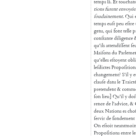
temps
là
.
Et
touchan
tions
furent
envoyée
ſoudainement
.
Qui
temps
euſt
peu
eſtre
gens
,
qui
font
telle
p
conſtante
diligence
qu'ils
attendiſſent
ſe
Mai
ſons
du
Parleme
qu'elles
eſtoyent
obl
leſdictes
Propoſition
changement
?
S'il
y
e
clauſe
dans
le
Traict
pretendent
&
comm
ſon
lieu
]
Qu'il
y
doi
rence
de
l'advice
,
&
deux
Nations
es
choſ
ſervir
de
fondement
On
eſtoit
neantmoin
Propoſitions
entre
le