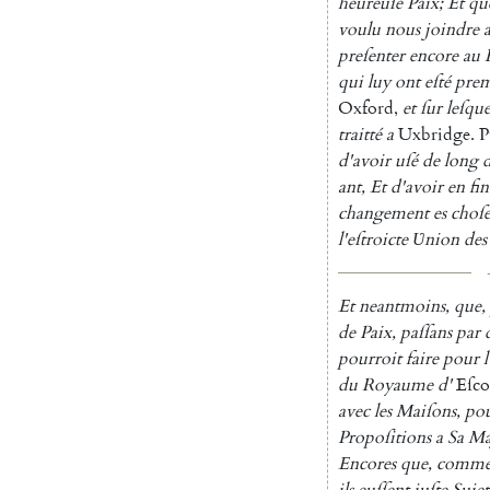
heureuſe
Paix
;
Et
qu
voulu
nous
joindre
preſenter
encore
au
qui
luy
ont
eſté
prem
Oxford
,
et
ſur
leſque
traitté
a
Uxbridge
.
P
d'avoir
uſé
de
long
d
ant
,
Et
d'avoir
en
fin
changement
es
choſe
l'eſtroicte
Ʋ
nion
des
Et
neantmoins
,
que
,
de
Paix
,
paſſans
par
pourroit
faire
pour
l
du
Royaume
d'
Eſco
avec
les
Mai
ſons
,
po
Propoſitions
a
Sa
Ma
Encores
que
,
comm
ils
euſſent
juſte
Sujet