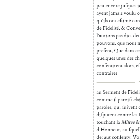
peu
encore
juſques
i
ayent
jamais
voulu
c
qu'ils
ont
eſtimé
con
de
Fidelité
,
&
Conve
l'aurions
pas
dict
de
pouvons
,
que
nous
n
preſent
,
Que
dans
ce
quelques
unes
des
ch
conſentirent
alors
,
eſ
contraires
au
Serment
de
Fideli
comme
il
pa
roiſt
cl
paroles
,
qui
ſuivent
diſputent
contre
les
touchant
la
Miltee
&
d'Honneur
,
au
ſquel
de
:
aut
conſenty
:
Vo