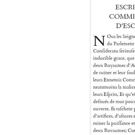
ESCR
COMMIS
D'ES
N
Ous
les
Seign
du
Par
lement
Conſiderans
ſerieuſe
inducible
grace
,
que
deux
Royaumes
d'
A
de
ruiner
et
leur
ſou
leurs
Ennemis
Com
neantmoins
la
ma
lic
leurs
Eſprits
,
Et
qu'e
deſnués
de
tout
pouv
ouverte
,
Ils
taſ
chent
d'artifices
,
d'aſtuces
miner
la
puiſſance
et
deux
Rovaumes
;
Co