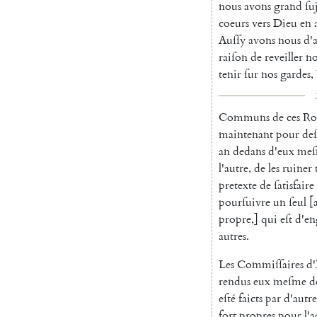
nous
avons
grand
ſu
coeurs
vers
Dieu
en
Auſſy
avons
nous
d'
raiſon
de
reveiller
no
tenir
ſur
nos
gardes
,
Communs
de
ces
Ro
maintenant
pour
deſ
an
dedans
d'eux
meſ
l'autre
,
de
les
ruiner
pretexte
de
ſatisfaire
pourſuivre
un
ſeul
[
propre
,
]
qui
eſt
d'en
autres
.
Les
Commiſſaires
d'
rendus
eux
meſme
d
eſté
faicts
par
d'autre
fort
propres
pour
l'