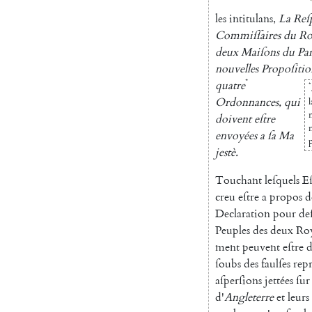
les
intitulans
,
La
Reſ
Commiſſaires
du
Ro
deux
Maiſons
du
Pa
nouvelles
Propoſitio
*
quatre
*
Ordonnances
,
qui
n
doivent
eſtre
envoyées
a
ſa
Ma
jestè
.
Touchant
leſquels
Eſ
creu
eſtre
a
propos
d
Declaration
pour
de
Peuples
des
deux
Ro
ment
peuvent
eſtre
d
ſoubs
des
faulſes
repr
aſperſions
jettées
ſur
d'
Angleterre
et
leurs