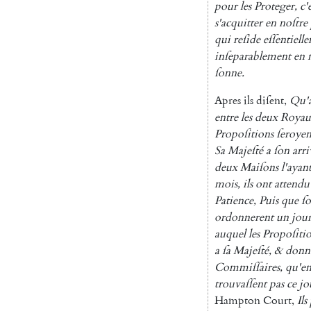
pour
les
Proteger
,
c'
s'acquitter
en
noſtre
qui
reſide
eſſentiell
inſeparablement
en
ſonne
.
Apres
ils
diſent
,
Qu'
entre
les
deux
Royau
Propoſitions
ſeroyen
Sa
Majeſté
a
ſon
arri
deux
Maiſons
l'ayan
mois
,
ils
ont
at
tendu
Patience
,
Puis
que
ſ
ordonnerent
un
jou
auquel
les
Propoſi
ti
a
ſa
Majeſté
,
&
donn
Commiſſaires
,
qu'e
trouvaſſent
pas
ce
jo
Hampton
Court
,
Ils