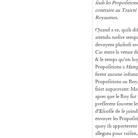
ſeuls
les
Propoſitions
con
traire
au
Traicté
Royaumes
.
Quand
a
ce
,
quils
di
attendu
noſtre
temp
devoyent
pluſtoſt
av
Car
entre
la
venue
d
&
le
temps
qu'on
lu
Propoſitions
a
Hamp
firent
aucune
inſtan
Pro
poſitions
au
Roy
faict
auparavant
:
Mai
apres
que
le
Roy
fut
preſſerent
ſouvent
le
d'Eſcoſſe
de
ſe
joind
envoyer
les
Propoſit
quoy
ils
apporterent
allegans
pour
raiſon
,