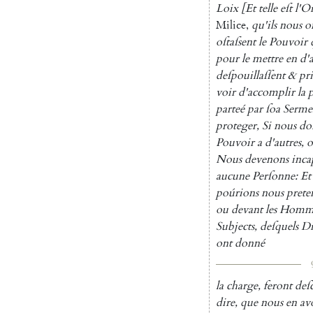
Loix
[
Et
telle
eſt
l'O
Milice
,
qu'ils
nous
o
oſtaſsent
le
Pouvoir
pour
le
mettre
en
d'
deſpouillaſſent
&
pri
voir
d'accomplir
la
p
parteé
par
ſoa
Serme
proteger
,
Si
nous
do
Pouvoir
a
d'autres
,
o
Nous
devenons
inca
aucune
Perſonne
:
Et
poúrions
nous
prete
ou
devant
les
Homm
Subjects
,
deſquels
Di
ont
donné
la
charge
,
feront
deſ
dire
,
que
nous
en
av