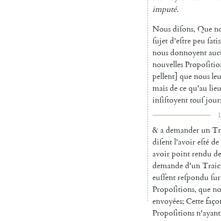
imputé
.
Nous
diſons
,
Que
n
ſujet
d'eſtre
peu
ſatis
nous
donnoyent
auc
nouvelles
Propoſitio
pellent
]
que
nous
le
mais
de
ce
qu'au
lie
inſiſtoyent
touſ
jour
1
&
a
demander
un
Tr
diſent
l'avoir
eſté
de
avoir
point
rendu
d
demande
d'un
Traic
euſſent
reſpondu
ſur
Propoſitions
,
que
no
envoyées
;
Cette
faço
Propoſiti
ons
n'ayant