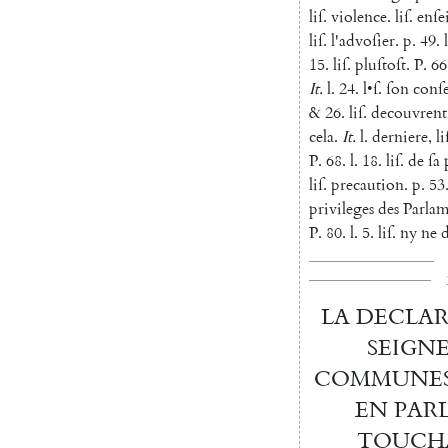
liſ
.
violence
.
liſ
.
enſe
liſ
.
l'advoſier
.
p.
49.
l
15.
liſ
.
pluſtoſt
.
P.
66
It.
l.
24.
l
•
ſ
.
ſon
conſ
&
26.
liſ
.
decouvrent
cela
.
It.
l.
derniere
,
li
P.
68.
l.
18.
liſ
.
de
ſa
liſ
.
precaution
.
p.
53
privileges
des
Parlam
P.
80.
l.
5.
liſ
.
ny
ne
d
LA
DECLA
SEIGN
COMMUNE
EN
PAR
TOUCH