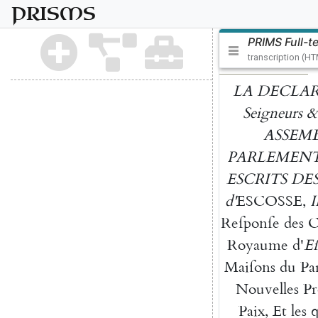
PRISMS
PRIMS Full-t
transcription (H
LA
DECLA
Seigneurs
&
ASSEM
PARLEMEN
ESCRITS
DE
d'
ESCOSSE
,
Reſponſe
des
C
Royaume
d'
Eſ
Maiſons
du
Pa
Nouvel
les
Pr
Paix
,
Et
les
q