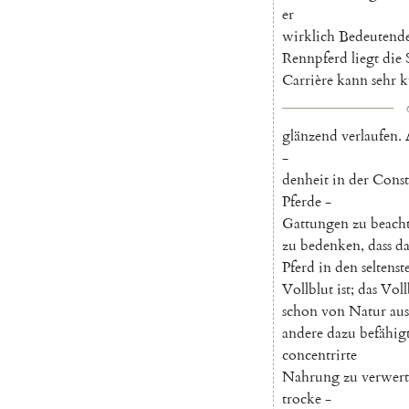
er
wirklich
Bedeutend
Rennpferd
liegt
die
Carrière
kann
sehr
k
glänzend
verlaufen
.
-
denheit
in
der
Const
Pferde
-
Gattungen
zu
beach
zu
bedenken
,
dass
da
Pferd
in
den
seltenst
Vollblut
ist
;
das
Voll
schon
von
Natur
aus
andere
dazu
befähig
concentrirte
Nahrung
zu
verwer
trocke
-