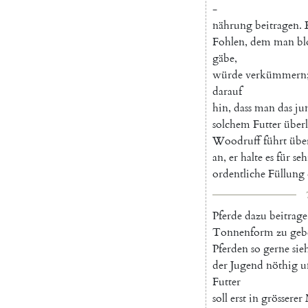
-
nährung
beitragen
.
Fohlen
,
dem
man
bl
gäbe
,
würde
verkümmern
darauf
hin
,
dass
man
das
ju
solchem
Futter
über
Woodruff
führt
übe
an
,
er
halte
es
für
seh
ordentliche
Füllung
Pferde
dazu
beitrage
Tonnenform
zu
geb
Pferden
so
gerne
sie
der
Jugend
nöthig
u
Futter
soll
erst
in
grösserer