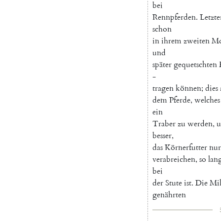
bei
Rennpferden
.
Letzte
schon
in
ihrem
zweiten
Mo
und
später
gequetschten
-
tragen
können
;
dies
dem
Pferde
,
welches
ein
Traber
zu
werden
,
u
besser
,
das
Körnerfutter
nur
verabreichen
,
so
lan
bei
der
Stute
ist
.
Die
Mi
genährten