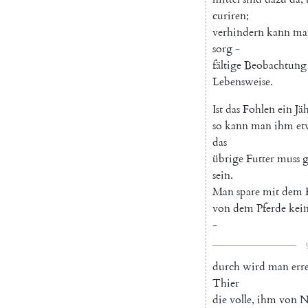
curiren
;
verhindern
kann
ma
sorg
-
fältige
Beobachtung
Lebensweise
.
Ist
das
Fohlen
ein
Jä
so
kann
man
ihm
et
das
übrige
Futter
muss
g
sein
.
Man
spare
mit
dem
von
dem
Pferde
kei
-
durch
wird
man
err
Thier
die
volle
,
ihm
von
N