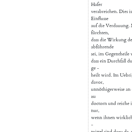
Hafer
verabreichen
.
Dies
is
Einflusse
auf
die
Verdauung
.
fürchten
,
dass
die
Wirkung
de
abführende
sei
,
im
Gegentheile
dass
ein
Durchfall
du
ge
-
heilt
wird
.
Im
Uebri
davor
,
unnöthigerweise
an
zu
doctorn
und
reiche
nur
,
wenn
ihnen
wirklic
-
mittel
sind
dazu
da
,