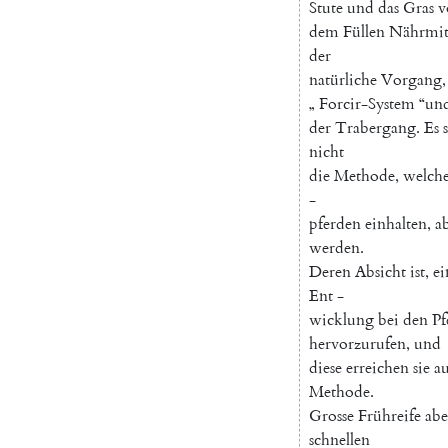
Stute
und
das
Gras
v
dem
Füllen
Nährmit
der
natürliche
Vorgang
,
„
Forcir-System
“
un
der
Trabergang
.
Es
nicht
die
Methode
,
welch
-
pferden
einhalten
,
ab
werden
.
Deren
Absicht
ist
,
ei
Ent
-
wicklung
bei
den
Pf
hervorzurufen
,
und
diese
erreichen
sie
a
Methode
.
Grosse
Frühreife
abe
schnellen