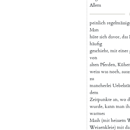
Allem
peinlich
regelmässig
Man
hüte
sich
davor
,
das
häufig
geschieht
,
mit
einer
von
alten
Pferden
,
Kühe
weiss
was
noch
,
ausz
zu
mancherlei
Uebelst
dem
Zeitpunkte
an
,
wo
d
wurde
,
kann
man
i
warmes
Mash
(
mit
heissem
W
Weizenkleie
)
mit
da