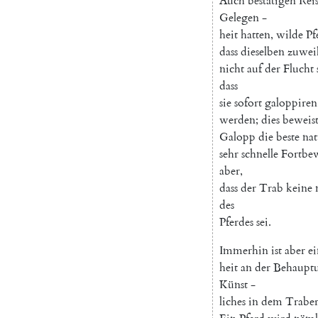
Auch
bestätigen
Rei
Gelegen
-
heit
hatten
,
wilde
Pf
dass
dieselben
zuwei
nicht
auf
der
Flucht
dass
sie
sofort
galoppiren
werden
;
dies
beweis
Galopp
die
beste
nat
sehr
schnelle
Fortbe
aber
,
dass
der
Trab
keine
des
Pferdes
sei
.
Immerhin
ist
aber
ei
heit
an
der
Behaupt
Künst
-
liches
in
dem
Trabe