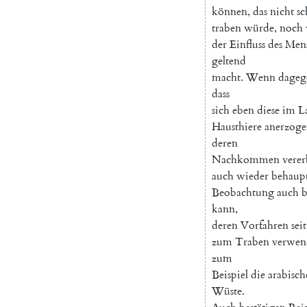
können
,
das
nicht
s
traben
würde
,
noch
der
Einfluss
des
Men
geltend
macht
.
Wenn
dageg
dass
sich
eben
diese
im
L
Hausthiere
anerzoge
deren
Nachkommen
verer
auch
wieder
behaup
Beobachtung
auch
b
kann
,
deren
Vorfahren
seit
zum
Traben
verwen
zum
Beispiel
die
arabisch
Wüste
.