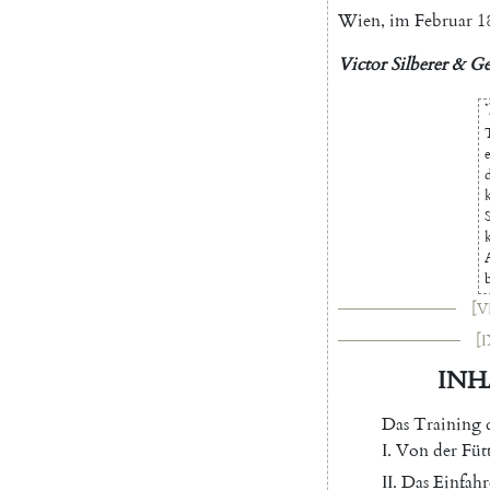
Wien
,
im
Februar
1
Victor
Silberer
&
Ge
*
[VI
[I
INH
Das
Training
I.
Von
der
Füt
II
.
Das
Einfah