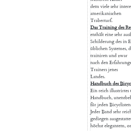
dem
viele
sehr
intere
amerikanischen
Traberturf
.
Das
Training
des
Re
enthält
eine
sehr
aus
Schilderung
des
in
E
üblichen
Systemes
,
d
trainiren
und
zwar
nach
den
Erfahrung
Trainers
jenes
Landes
.
Handbuch
des
Bicyc
Ein
reich
illustrirtes
Handbuch
,
unentbeh
für
jeden
Bicyclisten
Jeder
Band
sehr
reic
gediegen
ausgestatte
höchst
elegantem
,
or