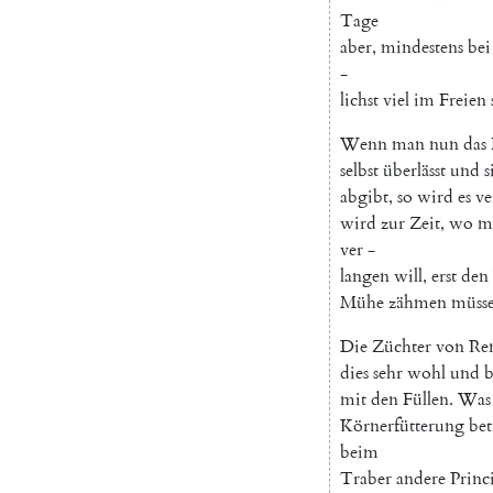
Tage
aber
,
mindestens
bei
-
lichst
viel
im
Freien
Wenn
man
nun
das
selbst
überlässt
und
s
abgibt
,
so
wird
es
ve
wird
zur
Zeit
,
wo
m
ver
-
langen
will
,
erst
den
Mühe
zähmen
müss
Die
Züchter
von
Re
dies
sehr
wohl
und
b
mit
den
Füllen
.
Was
Körnerfütterung
bet
beim
Traber
andere
Princ