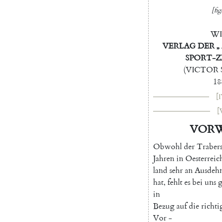
[fig
WI
VERLAG
DER
„
SPORT-
(
VICTOR
18
[I
[
VOR
O
bwohl
der
Traber
Jahren
in
Oesterreic
land
sehr
an
Ausdeh
hat
,
fehlt
es
bei
uns
g
in
Bezug
auf
die
richti
Vor
-