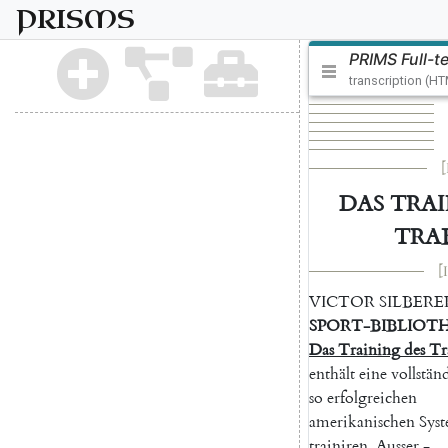
PRISMS
PRIMS Full-t
transcription (H
[
DAS
TRA
TRA
[I
VICTOR
SILBERER
SPORT-BIBLIOT
Das
Training
des
Tr
enthält
eine
vollstän
so
erfolgreichen
amerikanischen
Sys
trainiren
.
Ausser
-