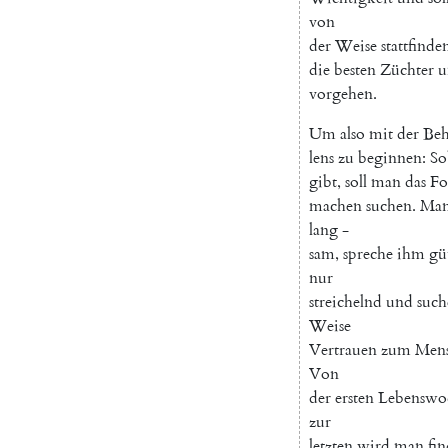
von
der
Weise
stattfinde
die
besten
Züchter
u
vorgehen
.
Um
also
mit
der
Beh
lens
zu
beginnen
:
So
gibt
,
soll
man
das
Fo
machen
suchen
.
Ma
lang
-
sam
,
spreche
ihm
gü
nur
streichelnd
und
such
Weise
Vertrauen
zum
Men
Von
der
ersten
Lebenswo
zur
letzten
wird
man
fi