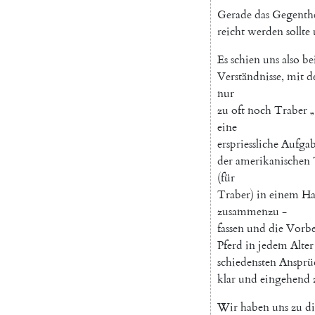
Gerade
das
Gegenthe
reicht
werden
sollte
Es
schien
uns
also
be
Verständnisse
,
mit
d
nur
zu
oft
noch
Traber
„
eine
erspriessliche
Aufga
der
amerikanischen
(
für
Traber
)
in
einem
Ha
zusammenzu
-
fassen
und
die
Vorbe
Pferd
in
jedem
Alter
schiedensten
Ansprü
klar
und
eingehend
Wir
haben
uns
zu
d