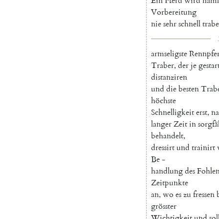
Ein
Pferd
wird
näml
Vorbereitung
nie
sehr
schnell
trab
armseligste
Rennpfe
Traber
,
der
je
gestar
distanziren
und
die
besten
Trab
höchste
Schnelligkeit
erst
,
n
langer
Zeit
in
sorgfä
behandelt
,
dressirt
und
trainirt
Be
-
handlung
des
Fohlen
Zeitpunkte
an
,
wo
es
zu
fressen
grösster
Wichtigkeit
und
sol