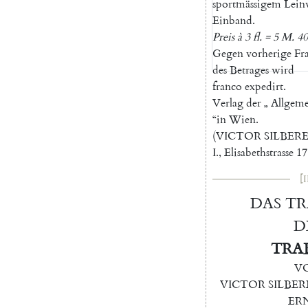
sportmässigem
Lein
Einband
.
Preis
à
3
fl.
=
5
M.
40
Gegen
vorherige
Fr
des
Betrages
wird
franco
expedirt
.
Verlag
der
„
Allgem
“
in
Wien
.
(
VICTOR
SILBER
I.
,
Elisabethstrasse
17
[I
DAS
TR
D
TRA
V
VICTOR
SILBER
ER