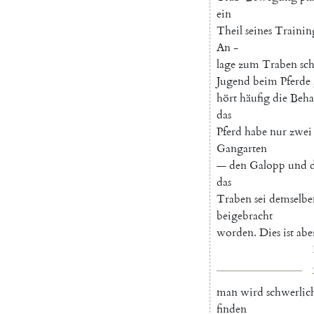
ein
Theil
seines
Trainin
An
-
lage
zum
Traben
sc
Jugend
beim
Pferde
hört
häufig
die
Beha
das
Pferd
habe
nur
zwei
Gangarten
—
den
Galopp
und
das
Traben
sei
demselbe
beigebracht
worden
.
Dies
ist
abe
man
wird
schwerlic
finden