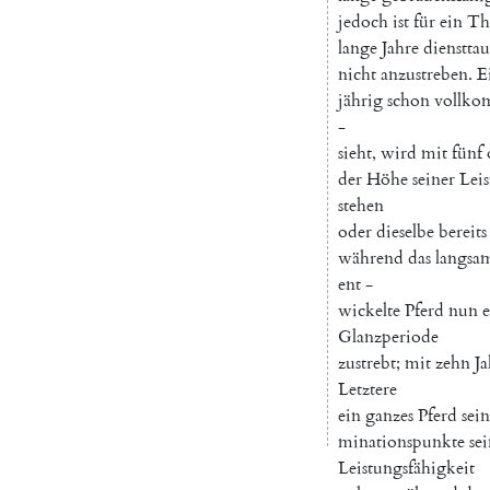
jedoch
ist
für
ein
Th
lange
Jahre
dienstta
nicht
anzustreben
.
E
jährig
schon
vollk
-
sieht
,
wird
mit
fünf
der
Höhe
seiner
Leis
stehen
oder
dieselbe
bereits
während
das
langsa
ent
-
wickelte
Pferd
nun
e
Glanzperiode
zustrebt
;
mit
zehn
J
Letztere
ein
ganzes
Pferd
sein
minationspunkte
se
Leistungsfähigkeit