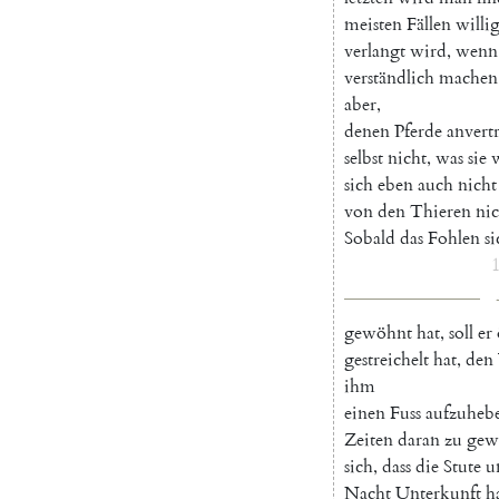
meisten
Fällen
willi
verlangt
wird
,
wenn
verständlich
machen
aber
,
denen
Pferde
anvert
selbst
nicht
,
was
sie
sich
eben
auch
nicht
von
den
Thieren
nic
Sobald
das
Fohlen
si
1
gewöhnt
hat
,
soll
er
gestreichelt
hat
,
den
ihm
einen
Fuss
aufzuheb
Zeiten
daran
zu
gew
sich
,
dass
die
Stute
u
Nacht
Unterkunft
h