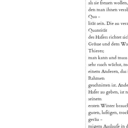
als
sie
fressen
wollen
,
den
man
ihnen
vera
Qua
-
lität
sein
.
Die
zu
ver
Quantität
des
Hafers
richtet
si
Grösse
und
dem
Wa
Thieres
;
man
kann
und
muss
sehr
rasch
wächst
,
m
einem
Anderen
,
das
Rahmen
geschnitten
ist
.
Ande
Hafer
zu
geben
,
ist
n
seinem
ersten
Winter
brauc
guten
,
luftigen
,
troc
geräu
-
migem
Auslaufe
in