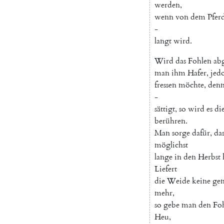
werden
,
wenn
von
dem
Pfer
-
langt
wird
.
Wird
das
Fohlen
abg
man
ihm
Hafer
,
jed
fressen
möchte
,
den
-
sättigt
,
so
wird
es
di
berühren
.
Man
sorge
dafür
,
das
möglichst
lange
in
den
Herbst
Liefert
die
Weide
keine
ge
mehr
,
so
gebe
man
den
Fo
Heu
,