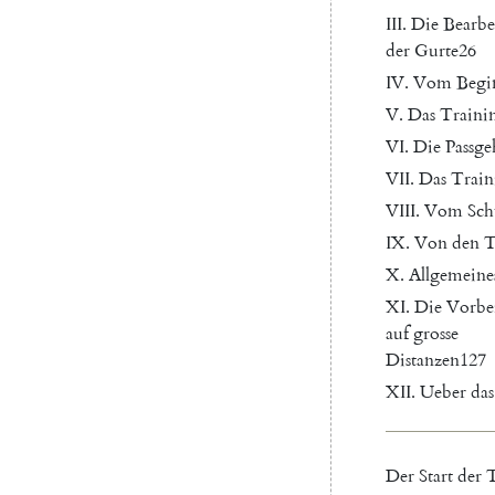
III
.
Die
Bearbe
der
Gurte
26
IV
.
Vom
Begi
V.
Das
Traini
VI
.
Die
Passge
VII
.
Das
Train
VIII
.
Vom
Sch
IX
.
Von
den
T
X.
Allgemeine
XI
.
Die
Vorbe
auf
grosse
Distanzen
127
XII
.
Ueber
das
Der
Start
der
T