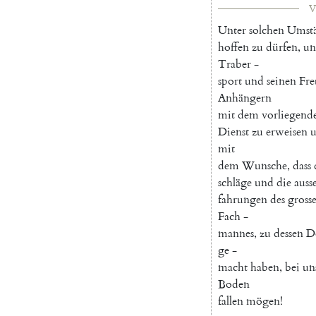
V
Unter
solchen
Umst
hoffen
zu
dürfen
,
un
Traber
-
sport
und
seinen
Fr
Anhängern
mit
dem
vorliegend
Dienst
zu
erweisen
mit
dem
Wunsche
,
dass
schläge
und
die
auss
fahrungen
des
gross
Fach
-
mannes
,
zu
dessen
D
ge
-
macht
haben
,
bei
un
Boden
fallen
mögen
!