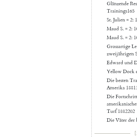
Glänzende
Res
Trainings
165
St.
Julien
=
2
:
Maud
S.
=
2
:
1
Maud
S.
=
2
:
1
Grossartige
Le
zweijährigen
Edward
und
D
Yellow
Dock
Die
besten
Tra
Amerika
1881
Die
Fortschrit
amerikanische
Turf
1882
202
Die
Väter
der
[