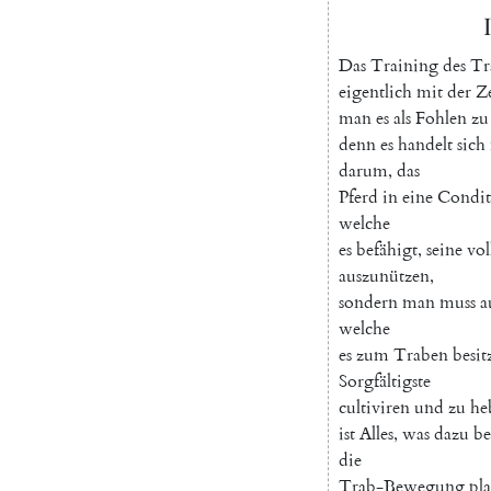
I
D
as
Training
des
Tr
eigentlich
mit
der
Ze
man
es
als
Fohlen
zu
denn
es
handelt
sich
darum
,
das
Pferd
in
eine
Condit
welche
es
befähigt
,
seine
vol
auszunützen
,
sondern
man
muss
a
welche
es
zum
Traben
besit
Sorgfältigste
cultiviren
und
zu
he
ist
Alles
,
was
dazu
be
die
Trab-Bewegung
pla