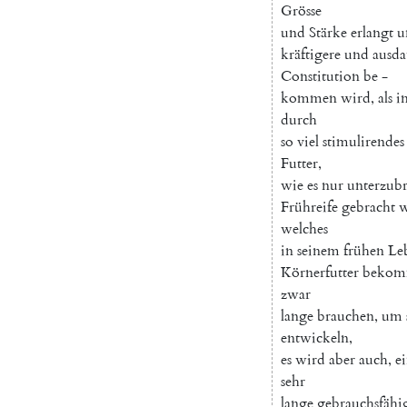
Grösse
und
Stärke
erlangt
u
kräftigere
und
ausda
Constitution
be
-
kommen
wird
,
als
i
durch
so
viel
stimulirendes
Futter
,
wie
es
nur
unterzub
Frühreife
gebracht
w
welches
in
seinem
frühen
Leb
Körnerfutter
bekom
zwar
lange
brauchen
,
um
entwickeln
,
es
wird
aber
auch
,
e
sehr
lange
gebrauchsfähi