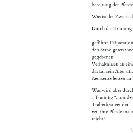
bereitung
der
Pferde
Was
ist
der
Zweck
d
Durch
das
Training
-
geführte
Präparatio
den
Stand
gesetzt
we
gegebenen
Verhältnissen
an
ei
das
für
sein
Alter
un
Aeusserste
leisten
zu
Was
wird
aber
durc
„
Training
“
,
mit
de
Traberbesitzer
der
-
zeit
ihre
Pferde
malt
reicht
?
V