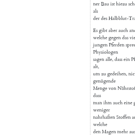
ner
Bau
ist
hiezu
sc
als
der
des
Halbblut-Tr
Es
gibt
aber
auch
an
welche
gegen
das
vi
jungen
Pferden
spre
Physiologen
sagen
alle
,
dass
ein
P
alt
,
um
zu
gedeihen
,
nic
genügende
Menge
von
Nährstof
dass
man
ihm
auch
eine
weniger
nahrhaften
Stoffen
z
welche
den
Magen
mehr
au