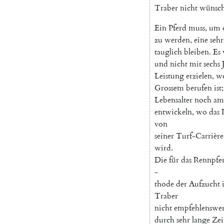
Traber
nicht
wünsch
Ein
Pferd
muss
,
um
zu
werden
,
eine
sehr
tauglich
bleiben
.
Es
und
nicht
mit
sechs
Leistung
erzielen
,
w
Grossem
berufen
ist
;
Lebensalter
noch
am
entwickeln
,
wo
das
von
seiner
Turf-Carrière
wird
.
Die
für
das
Rennpfe
-
thode
der
Aufzucht
Traber
nicht
empfehlenswe
durch
sehr
lange
Zei