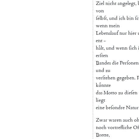
Ziel
nicht
angelegt
,
von
ſelbſt
,
und
ich
bin
ſ
wenn
mein
Lebenslauf
nur
hier
ent
-
haͤlt
,
und
wenn
ſich
erſten
Bandes
die
Perſonen
und
zu
verſtehen
gegeben
.
koͤnnte
das
Motto
zu
dieſen
liegt
eine
beſondre
Natur
Zwar
waren
auch
o
noch
vortrefliche
Of
Brette
,