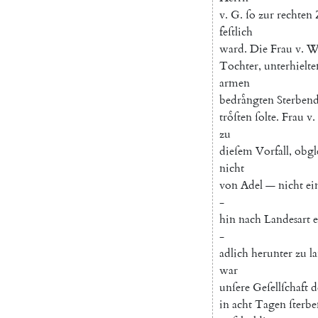
v.
G.
ſo
zur
rechten
feſtlich
ward
.
Die
Frau
v.
W
Tochter
,
unterhielte
armen
bedraͤngten
Sterben
troͤſten
ſolte
.
Frau
v.
zu
dieſem
Vorfall
,
obgl
nicht
von
Adel
—
nicht
ei
-
hin
nach
Landesart
e
-
adlich
herunter
zu
l
war
unſere
Geſellſchaft
d
in
acht
Tagen
ſterb