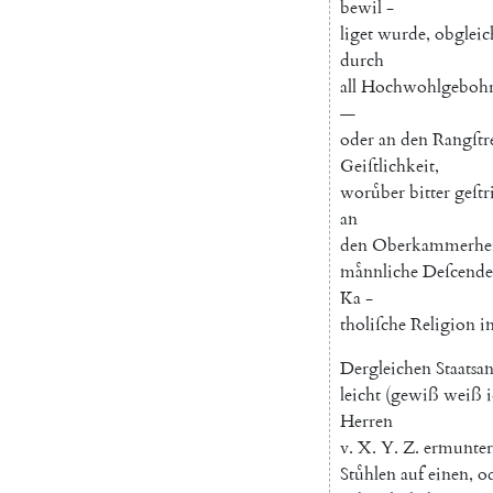
bewil
-
liget
wurde
,
obgleic
durch
all
Hochwohlgeboh
—
oder
an
den
Rangſtr
Geiſtlichkeit
,
woruͤber
bitter
geſtr
an
den
Oberkammerhe
maͤnnliche
Deſcende
Ka
-
tholiſche
Religion
i
Dergleichen
Staatsan
leicht
(
gewiß
weiß
Herren
v.
X.
Y.
Z.
ermunter
Stuͤhlen
auf
einen
,
o