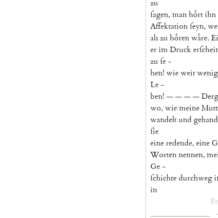
zu
ſagen
,
man
hoͤrt
ihn
Affektation
ſeyn
,
we
als
zu
hoͤren
waͤre
.
E
er
im
Druck
erſchei
zu
ſe
-
hen
!
wie
weit
wenig
Le
-
ben
!
—
—
—
—
Derg
wo
,
wie
meine
Mutt
wandelt
und
gehand
ſie
eine
redende
,
eine
G
Worten
nennen
,
me
Ge
-
ſchichte
durchweg
i
in
Fr