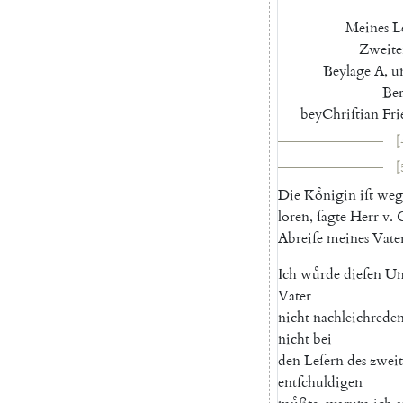
Meines
L
Zweite
Beylage
A
,
u
Ber
bey
Chriſtian
Fri
[
[
D
ie
Koͤnigin
iſt
weg
loren
,
ſagte
Herr
v.
Abreiſe
meines
Vate
Ich
wuͤrde
dieſen
Um
Vater
nicht
nachleichrede
nicht
bei
den
Leſern
des
zwei
entſchuldigen