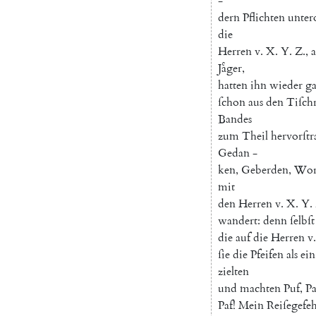
-
dern
Pflichten
unter
die
Herren
v.
X.
Y.
Z.
,
a
Jaͤger
,
hatten
ihn
wieder
g
ſchon
aus
den
Tiſch
Bandes
zum
Theil
hervorſtr
Gedan
-
ken
,
Geberden
,
Wor
mit
den
Herren
v.
X.
Y.
wandert
:
denn
ſelbſt
die
auf
die
Herren
v.
ſie
die
Pfeifen
als
ein
zielten
und
machten
Puf
,
Pa
Paf
!
Mein
Reiſegefeh