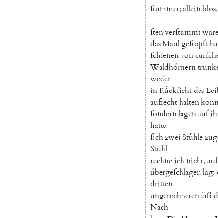
ſtummet
;
allein
blos
,
-
ſten
verſtummt
war
das
Maul
geſtopft
ha
ſchienen
von
curſch
Waldhoͤrnern
trunk
weder
in
Ruͤckſicht
des
Lei
aufrecht
halten
konn
ſondern
lagen
auf
ih
hatte
ſich
zwei
Stuͤhle
zug
Stuhl
rechne
ich
nicht
,
auf
uͤbergeſchlagen
lag
:
dritten
ungerechneten
ſaß
d
Nach
-