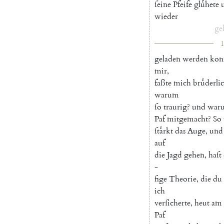
ſeine
Pfeife
gluͤhete
wieder
ge
1
geladen
werden
kon
mir
,
faßte
mich
bruͤderli
warum
ſo
traurig
?
und
war
Paf
mitgemacht
?
So
ſtaͤrkt
das
Auge
,
und
auf
die
Jagd
gehen
,
haſt
-
fige
Theorie
,
die
du
ich
verſicherte
,
heut
am
Paf