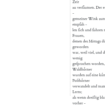
Zeit
zu
verſaͤumen
.
Der
e
-
gemeiner
Wink
zu
empfah
-
len
ſich
und
fuhren
Frauen
,
denen
des
Mittags
di
geworden
war
,
weil
viel
,
und
d
wenig
geſprochen
worden
,
Waldhoͤrner
wurden
auf
eine
kuͤ
Poſthoͤrner
verwandelt
und
ma
Lerm
;
als
wenn
dreißig
bla
vorher
-