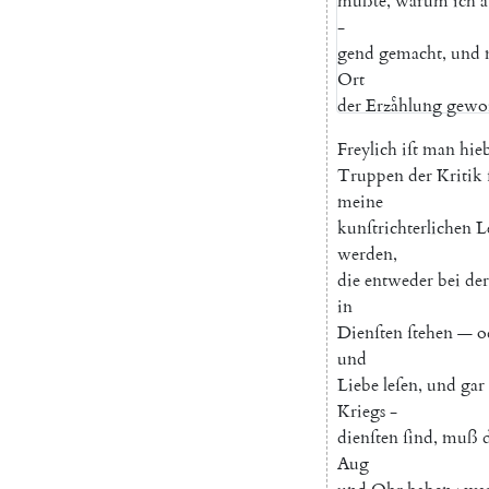
muͤßte
,
warum
ich
a
-
gend
gemacht
,
und
Ort
der
Erzaͤhlung
gewo
Freylich
iſt
man
hie
Truppen
der
Kritik
meine
kunſtrichterlichen
L
werden
,
die
entweder
bei
der
in
Dienſten
ſtehen
—
o
und
Liebe
leſen
,
und
gar
Kriegs
-
dienſten
ſind
,
muß
Aug