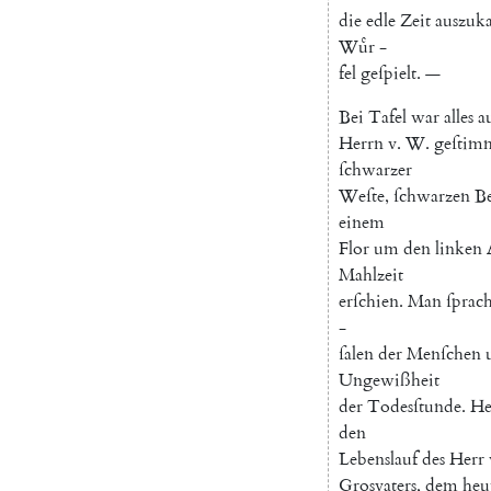
die
edle
Zeit
auszuk
Wuͤr
-
fel
geſpielt
.
—
Bei
Tafel
war
alles
a
Herrn
v.
W.
geſtim
ſchwarzer
Weſte
,
ſchwarzen
Be
einem
Flor
um
den
linken
Mahlzeit
erſchien
.
Man
ſprac
-
ſalen
der
Menſchen
Ungewißheit
der
Todesſtunde
.
He
den
Lebenslauf
des
Herr
Grosvaters
,
dem
heu