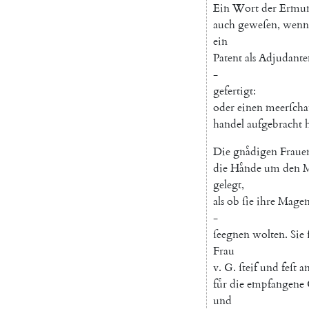
Ein
Wort
der
Ermun
auch
geweſen
,
wenn
ein
Patent
als
Adjudante
-
gefertigt
:
oder
einen
meerſch
handel
aufgebracht
h
Die
gnaͤdigen
Fraue
die
Haͤnde
um
den
gelegt
,
als
ob
ſie
ihre
Mage
-
ſeegnen
wolten
.
Sie
Frau
v.
G.
ſteif
und
feſt
a
fuͤr
die
empfangene
und