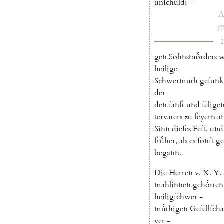
unſchuldi
-
A
g
1
gen
Sohnsmoͤrders
w
heilige
Schwermuth
geſunk
der
den
ſanft
und
ſelige
tervaters
zu
feyern
a
Sinn
dieſes
Feſt
,
und
fruͤher
,
als
es
ſonſt
ge
begann
.
Die
Herren
v.
X.
Y.
mahlinnen
gehoͤrten
heiligſchwer
-
muͤthigen
Geſellſcha
ver
-