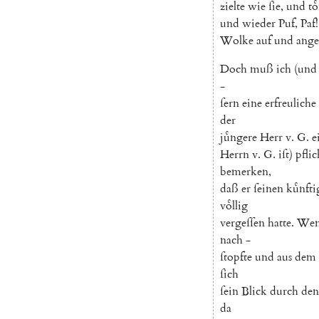
zielte
wie
ſie
,
und
to
und
wieder
Puf
,
Paf
!
Wolke
auf
und
ang
Doch
muß
ich
(
und
-
ſern
eine
erfreuliche
der
juͤngere
Herr
v.
G.
e
Herrn
v.
G.
iſt
)
pflic
bemerken
,
daß
er
ſeinen
kuͤnft
voͤllig
vergeſſen
hatte
.
We
nach
-
ſtopfte
und
aus
dem
ſich
ſein
Blick
durch
den
da