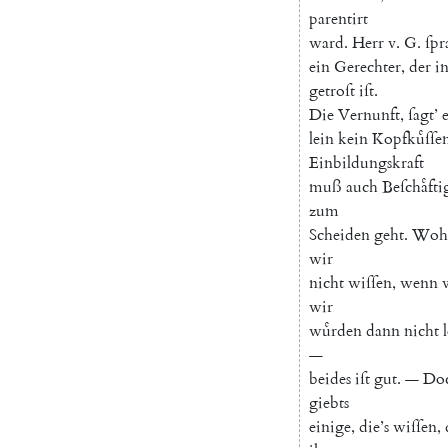
parentirt
ward
.
Herr
v.
G.
ſpr
ein
Gerechter
,
der
i
getroſt
iſt
.
Die
Vernunft
,
ſagt
’
lein
kein
Kopfkuͤſſe
Einbildungskraft
muß
auch
Beſchaͤft
zum
Scheiden
geht
.
Woh
wir
nicht
wiſſen
,
wenn
wir
wuͤrden
dann
nicht
—
beides
iſt
gut
.
—
Do
giebts
einige
,
die’s
wiſſen
,