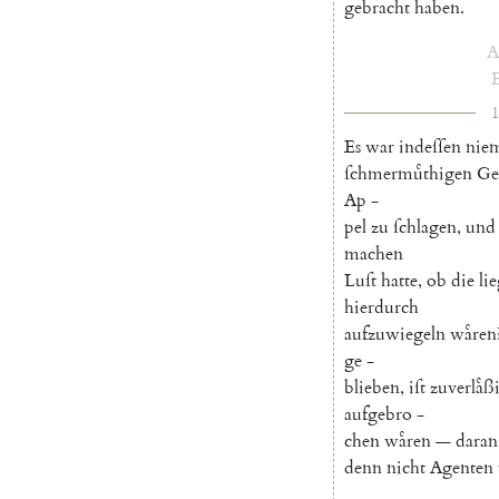
gebracht
haben
.
A
E
1
Es
war
indeſſen
nie
ſchmermuͤthigen
Geſ
Ap
-
pel
zu
ſchlagen
,
und
machen
Luſt
hatte
,
ob
die
li
hierdurch
aufzuwiegeln
waͤren
ge
-
blieben
,
iſt
zuverlaͤß
aufgebro
-
chen
waͤren
—
daran
denn
nicht
Agenten