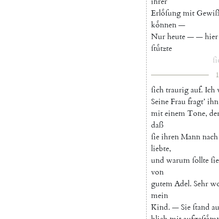
ihrer
Erloͤſung
mit
Gewiß
koͤnnen
—
Nur
heute
—
—
hier
ſtuͤtzte
ſi
1
ſich
traurig
auf
.
Ich
Seine
Frau
fragt
’
ihn
mit
einem
Tone
,
de
daß
ſie
ihren
Mann
nach
liebte
,
und
warum
ſollte
ſie
von
gutem
Adel.
Sehr
wo
mein
Kind
.
—
Sie
ſtand
au
blieb
mit
aufgeſtaͤ