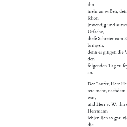
ihn
mehr
zu
wißen
;
den
ſchon
inwendig
und
ausw
Urſache
,
dieſe
Schreier
zum
S
bringen
;
denn
es
gingen
die
V
den
folgenden
Tag
zu
fe
an
.
Der
Laufer
,
Herr
He
tete
mehr
,
nachdem
war
,
und
Herr
v.
W.
ihn
Herrmann
ſchien
ſich
ſo
gar
,
vi
die
-