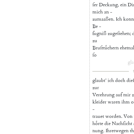
ſer
Deckung
,
ein
Di
mich
an
-
zumaaßen
.
Ich
konn
Be
-
fugniß
zugeſtehen
;
zu
Bruſttuͤchern
ehemal
ſo
gla
glaubt
’
ich
doch
die
zur
Verehrung
auf
mir
kleider
waren
ihm
o
-
trauet
worden
.
Von
hoͤrte
die
Nachſicht
nung
.
Ihretwegen
th