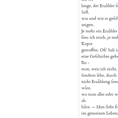
lange
,
der
Erzaͤhler
ſ
Soll
,
was
und
wie
es
geſc
zeigen
.
Je
mehr
ein
Erzaͤhler
freu
ich
mich
,
je
me
Kopie
getroffen
.
Oft
’
hab
i
eine
Geſchichte
geb
Ro
-
man
,
weis
ich
nicht
,
ſondern
ſehe
,
durch
nicht
Erzaͤhlung
ſon
waͤre
,
wo
man
alles
oder
w
als
hoͤre
.
—
Man
ſieht
fr
im
gemeinen
Leben