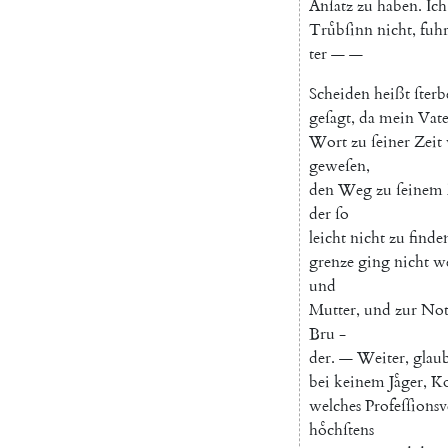
Anſatz
zu
haben
.
Ich
Truͤbſinn
nicht
,
fuh
ter
—
—
Scheiden
heißt
ſter
geſagt
,
da
mein
Vate
Wort
zu
ſeiner
Zeit
geweſen
,
den
Weg
zu
ſeinem
der
ſo
leicht
nicht
zu
finde
grenze
ging
nicht
we
und
Mutter
,
und
zur
No
Bru
-
der
.
—
Weiter
,
glau
bei
keinem
Jaͤger
,
K
welches
Profeſſions
hoͤchſtens