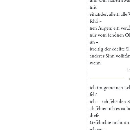
und
Ohr
haben
zwa
mit
einander
,
allein
alle
ſchoͤ
-
nen
Augen
;
ein
verza
nur
vom
ſchoͤnen
Oh
un
-
ſtreitig
der
edelſte
S
anderer
Sinn
vollſta
wenn
i
ich
im
gemeinen
Le
ſeh
’
ich
—
ich
ſehe
den
E
als
ſchien
ich
es
zu
b
dieſe
Geſchichte
nicht
im
ich
ver
-