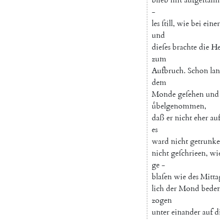
-
les
ſtill
,
wie
bei
einer
und
dieſes
brachte
die
He
zum
Aufbruch
.
Schon
la
dem
Monde
geſehen
und
uͤbelgenommen
,
daß
er
nicht
eher
au
es
ward
nicht
getrunk
nicht
geſchrieen
,
wi
ge
-
blaſen
wie
des
Mitta
lich
der
Mond
bede
zogen
unter
einander
auf
d