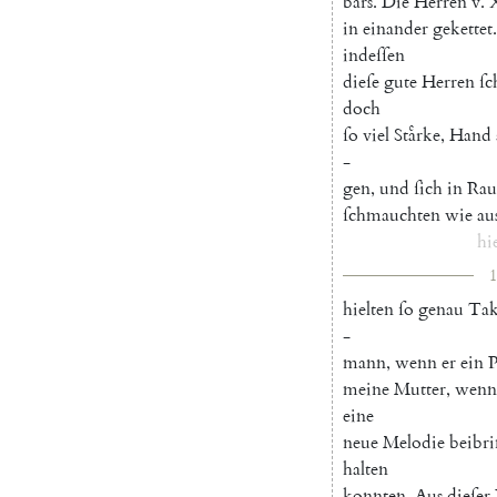
bars
.
Die
Herren
v.
in
einander
gekettet
.
indeſſen
dieſe
gute
Herren
ſc
doch
ſo
viel
Staͤrke
,
Hand
-
gen
,
und
ſich
in
Rau
ſchmauchten
wie
au
hi
1
hielten
ſo
genau
Tak
-
mann
,
wenn
er
ein
P
meine
Mutter
,
wenn
eine
neue
Melodie
beibr
halten
konnten
.
Aus
dieſer