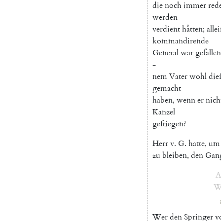
die
noch
immer
red
werden
verdient
haͤtten
;
alle
kommandirende
General
war
gefallen
-
nem
Vater
wohl
die
gemacht
haben
,
wenn
er
nich
Kanzel
geſtiegen
?
Herr
v.
G.
hatte
,
um
zu
bleiben
,
den
Gan
A
W
Wer
den
Springer
vo