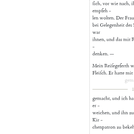
ſich
,
vor
wie
nach
,
i
empfeh
-
len
wolten
.
Der
Fra
bei
Gelegenheit
des
war
ihnen
,
und
das
mit
R
-
denken
.
—
Mein
Reiſegeferth
w
Fleiſch
.
Er
hatte
mit
gem
1
gemacht
,
und
ich
ha
er
-
weichen
,
und
ihn
zu
Kir
-
chenpatron
zu
beke