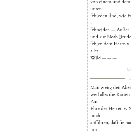
von
einem
und
demſ
unter
-
ſchieden
ſind
,
wie
F
-
ſchneider
.
—
Außer
und
zur
Noth
Brude
ſchien
dem
Herrn
v.
alles
Wild
—
—
—
M
1
Man
gieng
den
Abe
weil
alles
die
Karten
Zur
Ehre
der
Herren
v.
X
noch
anfuͤhren
,
daß
ſie
na
um