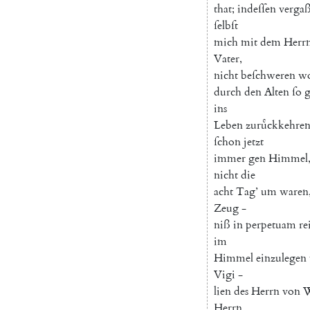
that
;
indeſſen
verga
ſelbſt
mich
mit
dem
Herr
Vater
,
nicht
beſchweren
wo
durch
den
Alten
ſo
g
ins
Leben
zuruͤckkehre
ſchon
jetzt
immer
gen
Himmel
nicht
die
acht
Tag
’
um
waren
Zeug
-
niß
in
perpetuam
re
im
Himmel
einzulegen
Vigi
-
lien
des
Herrn
von
Herrn