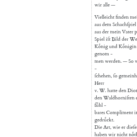
wir
alle
—
Vielleicht
finden
me
aus
dem
Schachſpiel
aus
der
mein
Vater
p
Spiel
iſt
Bild
der
We
Koͤnig
und
Koͤnigin
genom
-
men
werden
.
—
So
-
ſchehen
,
ſo
gemeinh
Herr
v.
W.
hatte
den
Dion
den
Waldhorniſten
fuͤhl
-
bares
Compliment
i
gedruͤckt
.
Die
Art
,
wie
er
dieſe
haben
wir
nicht
noͤt