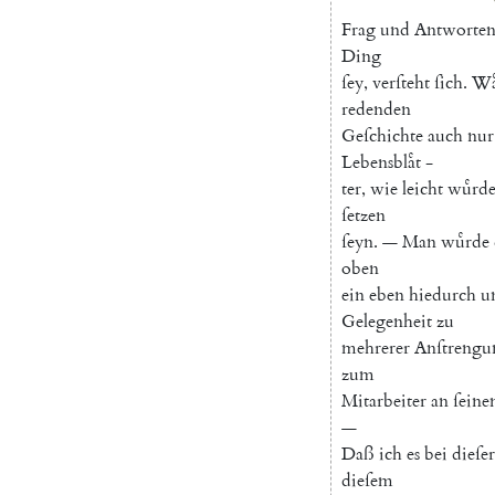
Frag
und
Antworte
Ding
ſey
,
verſteht
ſich
.
Wa
redenden
Geſchichte
auch
nur
Lebensblaͤt
-
ter
,
wie
leicht
wuͤrd
ſetzen
ſeyn
.
—
Man
wuͤrde
oben
ein
eben
hiedurch
u
Gelegenheit
zu
mehrerer
Anſtrengu
zum
Mitarbeiter
an
ſein
—
Daß
ich
es
bei
dieſer
dieſem