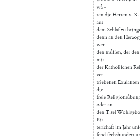
waͤ
-
ren
die
Herren
v.
X.
aus
dem
Schlaf
zu
bring
denn
an
den
Herzog
wer
-
den
muͤſſen
,
der
den
mit
der
Katholiſchen
Re
ver
-
triebenen
Exulanten
die
freie
Religionsuͤbun
oder
an
den
Titel
Wohlgebo
Rit
-
terſchaft
im
Jahr
unſ
ſend
ſechshundert
u