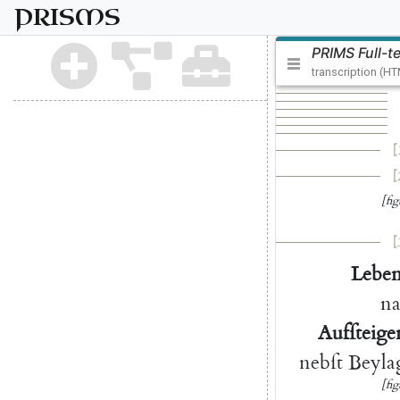
PRISMS
PRIMS Full-t
transcription (H
[
[
[fig
[
Lebens
na
Aufſteige
nebſt
Beyla
[fig