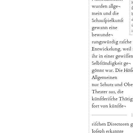
wurden
allge¬
mein
und
die
Schauſpielkunſt
gewann
eine
i
bewunde¬
rungswürdig
raſche
Entwickelung
,
weil
ihr
in
einer
gewiſſe
Selbſtändigkeit
ge¬
gönnt
war
.
Die
Höf
Allgemeinen
nur
Schutz
und
Ober
Theater
aus
,
die
künſtleriſche
Thätig
fort
von
künſtle¬
1
riſchen
Directoren
g
Joſeph
erkannte