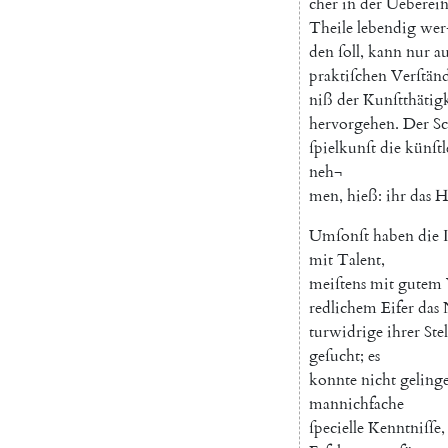
cher
in
der
Ueberei
Theile
lebendig
wer
den
ſoll
,
kann
nur
au
praktiſchen
Verſtän
niß
der
Kunſtthätigk
hervorgehen
.
Der
S
ſpielkunſt
die
künſtl
neh¬
men
,
hieß
:
ihr
das
H
Umſonſt
haben
die
mit
Talent
,
meiſtens
mit
gutem
redlichem
Eifer
das
turwidrige
ihrer
Ste
geſucht
;
es
konnte
nicht
geling
mannichfache
ſpecielle
Kenntniſſe
,