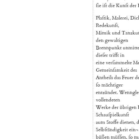
ſie
iſt
die
Kunſt
der
Plaſtik
,
Malerei
,
Dic
Redekunſt
,
Mimik
und
Tanzkun
den
gewaltigen
Brennpunkt
unmitte
dieſer
trifft
in
eine
verſammelte
Me
Gemeinſamkeit
des
Antheils
das
Feuer
d
ſo
mächtiger
entzündet
.
Wenngle
vollendeten
Werke
der
übrigen
Schauſpielkunſt
zum
Stoffe
dienen
,
d
Selbſtändigkeit
ein¬
büßen
müſſen
,
ſo
m