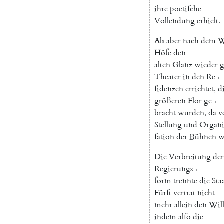
ihre
poetiſche
Vollendung
erhielt
.
Als
aber
nach
dem
W
Höfe
den
alten
Glanz
wieder
Theater
in
den
Re¬
ſidenzen
errichtet
,
d
größeren
Flor
ge¬
bracht
wurden
,
da
v
Stellung
und
Organ
ſation
der
Bühnen
w
Die
Verbreitung
der
Regierungs¬
form
trennte
die
Sta
Fürſt
vertrat
nicht
mehr
allein
den
Wil
indem
alſo
die