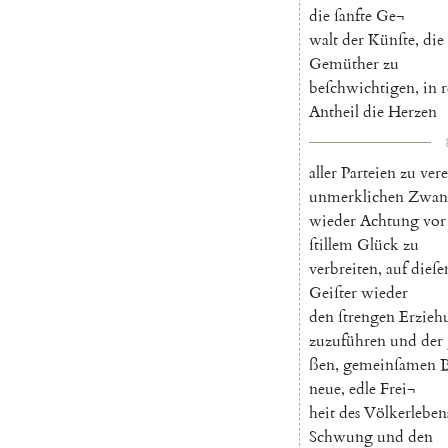
die
ſanfte
Ge¬
walt
der
Künſte
,
die
Gemüther
zu
beſchwichtigen
,
in
r
Antheil
die
Herzen
aller
Parteien
zu
ver
unmerklichen
Zwan
wieder
Achtung
vor
ſtillem
Glück
zu
verbreiten
,
auf
dieſ
Geiſter
wieder
den
ſtrengen
Erziehu
zuzuführen
und
der
ßen
,
gemeinſamen
B
neue
,
edle
Frei¬
heit
des
Völkerleben
Schwung
und
den