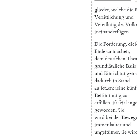
1
glieder
,
welche
die
R
Verſittlichung
und
Veredlung
des
Volk
ineinanderfügen
.
Die
Forderung
,
die
Ende
zu
machen
,
dem
deutſchen
Thea
grundſätzliche
Baſis
und
Einrichtungen
dadurch
in
Stand
zu
ſetzen
:
ſeine
künſt
Beſtimmung
zu
erfüllen
,
iſt
ſeit
lang
geworden
.
Sie
wird
bei
der
Beweg
immer
lauter
und
ungeſtümer
,
ſie
wir