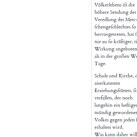
Völkerlebens
iſt
die
höhere
Sendung
der
Veredlung
des
Men
ſchengeſchlechtes
ſo
hervorgetreten
,
hat
nie
zu
ſo
kräftiger
,
t
Wirkung
angebote
als
in
der
großen
We
Tage
.
Schule
und
Kirche
,
anerkannten
Erziehungsſtätten
,
ſ
verfallen
,
der
noch
langehin
ein
heftige
mündig
gewordene
Volkes
gegen
jeden
erhalten
wird
.
Was
kann
daher
wi