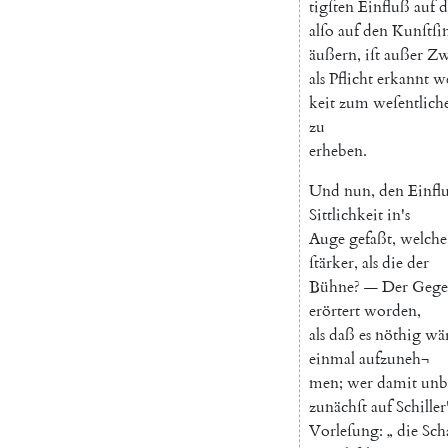
tigſten
Einfluß
auf
d
alſo
auf
den
Kunſtſi
äußern
,
iſt
außer
Zw
als
Pflicht
erkannt
w
keit
zum
weſentlich
zu
erheben
.
Und
nun
,
den
Einfl
Sittlichkeit
in's
Auge
gefaßt
,
welche
ſtärker
,
als
die
der
Bühne
?
—
Der
Gege
erörtert
worden
,
als
daß
es
nöthig
wä
einmal
aufzuneh¬
men
;
wer
damit
unb
zunächſt
auf
Schiller
Vorleſung
:
„
die
Sch