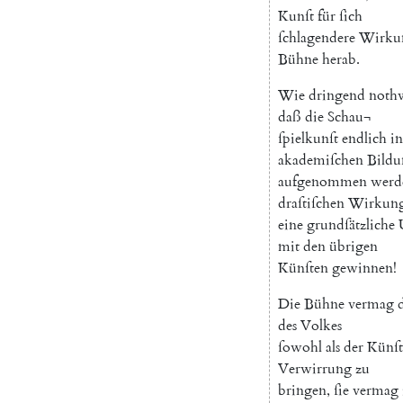
Kunſt
für
ſich
ſchlagendere
Wirku
Bühne
herab
.
Wie
dringend
noth
daß
die
Schau¬
ſpielkunſt
endlich
in
akademiſchen
Bildu
aufgenommen
werd
draſtiſchen
Wirkun
eine
grundſätzliche
mit
den
übrigen
Künſten
gewinnen
!
Die
Bühne
vermag
des
Volkes
ſowohl
als
der
Künſt
Verwirrung
zu
bringen
,
ſie
vermag