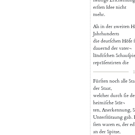
erſten
Idee
nicht
mehr
.
Als
in
der
zweiten
Hä
Jahrhunderts
die
deutſchen
Höfe
dauernd
der
vater¬
ländiſchen
Schauſpi
repräſentirten
die
1
Fürſten
noch
alle
Sta
der
Staat
,
welcher
durch
ſie
de
heimiſche
Stät¬
ten
,
Anerkennung
,
S
Unterſtützung
gab
.
ſten
waren
es
,
der
ed
an
der
Spitze
,