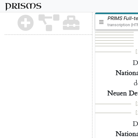
PRISMS
PRIMS Full-t
transcription (H
[
D
Nationa
d
Neuen
De
[
[
D
Nationa