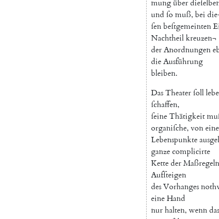
mung
über
dieſelbe
und
ſo
muß
,
bei
die
ſen
beſtgemeinten
E
Nachtheil
kreuzen¬
der
Anordnungen
eb
die
Ausführung
bleiben
.
Das
Theater
ſoll
leb
ſchaffen
,
ſeine
Thätigkeit
mu
organiſche
,
von
ein
Lebenspunkte
ausge
ganze
complicirte
Kette
der
Maßregel
Aufſteigen
des
Vorhanges
noth
eine
Hand
nur
halten
,
wenn
da