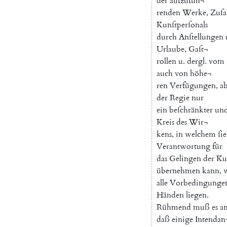
der
aufzufüh¬
renden
Werke
,
Zuſ
Kunſtperſonals
durch
Anſtellungen
Urlaube
,
Gaſt¬
rollen
u.
dergl
.
vom
auch
von
höhe¬
ren
Verfügungen
,
a
der
Regie
nur
ein
beſchränkter
un
Kreis
des
Wir¬
kens
,
in
welchem
ſie
Verantwortung
für
das
Gelingen
der
Ku
übernehmen
kann
,
alle
Vorbedingunge
Händen
liegen
.
Rühmend
muß
es
a
daß
einige
Intendan