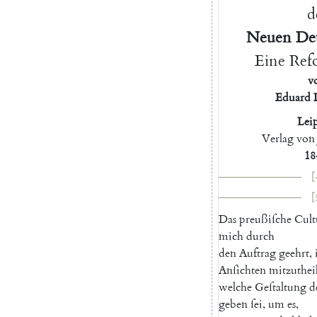
d
Neuen
De
Eine
Refo
v
Eduard
Lei
Verlag
von
18
[
[
Das
preußiſche
Cult
mich
durch
den
Auftrag
geehrt
,
Anſichten
mitzuthei
welche
Geſtaltung
d
geben
ſei
,
um
es
,