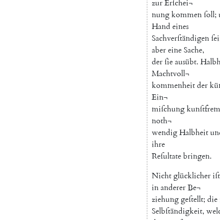
zur
Erſchei¬
nung
kommen
ſoll
;
Hand
eines
Sachverſtändigen
ſe
aber
eine
Sache
,
der
ſie
ausübt
.
Halbh
Machtvoll¬
kommenheit
der
kün
Ein¬
miſchung
kunſtfre
noth¬
wendig
Halbheit
un
ihre
Reſultate
bringen
.
Nicht
glücklicher
iſt
in
anderer
Be¬
ziehung
geſtellt
;
die
Selbſtändigkeit
,
wel