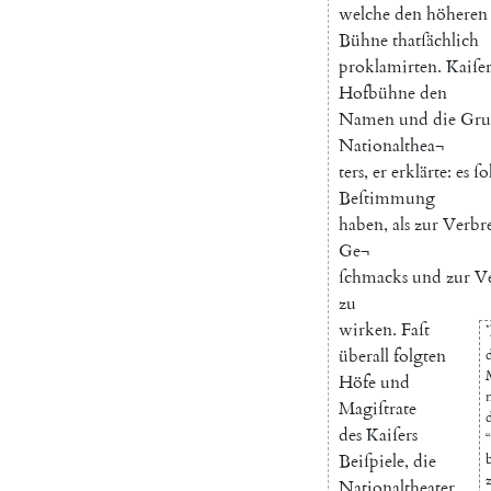
welche
den
höheren
Bühne
thatſächlich
proklamirten
.
Kaiſe
Hofbühne
den
Namen
und
die
Gru
Nationalthea¬
ters
,
er
erklärte
:
es
ſo
Beſtimmung
haben
,
als
zur
Verbr
Ge¬
ſchmacks
und
zur
V
zu
wirken
.
Faſt
*
überall
folgten
Höfe
und
Magiſtrate
des
Kaiſers
“
Beiſpiele
,
die
Nationaltheater