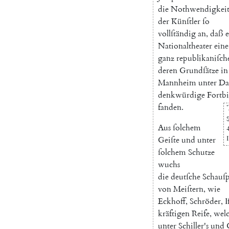
die
Nothwendigkei
der
Künſtler
ſo
vollſtändig
an
,
daß
e
Nationaltheater
eine
ganz
republikaniſch
deren
Grundſätze
in
Mannheim
unter
Da
denkwürdige
Fortb
fanden
.
*
Aus
ſolchem
I
Geiſte
und
unter
ſolchem
Schutze
wuchs
die
deutſche
Schauſp
von
Meiſtern
,
wie
Eckhoff
,
Schröder
,
I
kräftigen
Reife
,
wel
unter
Schiller's
und