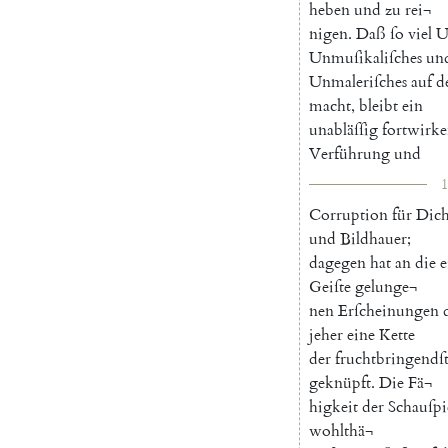
heben
und
zu
rei¬
nigen
.
Daß
ſo
viel
U
Unmuſikaliſches
un
Unmaleriſches
auf
d
macht
,
bleibt
ein
unabläſſig
fortwirke
Verführung
und
1
Corruption
für
Dich
und
Bildhauer
;
dagegen
hat
an
die
e
Geiſte
gelunge¬
nen
Erſcheinungen
jeher
eine
Kette
der
fruchtbringendſ
geknüpft
.
Die
Fä¬
higkeit
der
Schauſpi
wohlthä¬