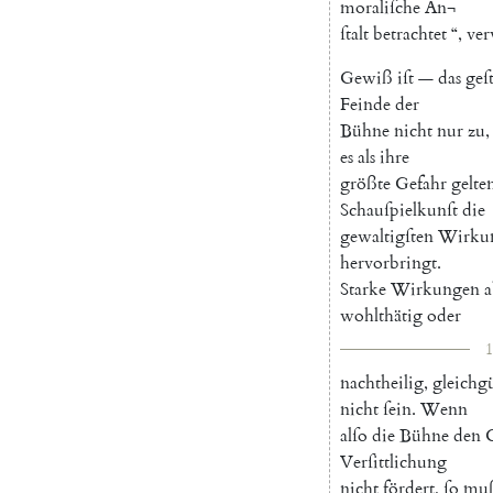
moraliſche
An¬
ſtalt
betrachtet
“
,
ver
Gewiß
iſt
—
das
geſ
Feinde
der
Bühne
nicht
nur
zu
,
es
als
ihre
größte
Gefahr
gelte
Schauſpielkunſt
die
gewaltigſten
Wirku
hervorbringt
.
Starke
Wirkungen
a
wohlthätig
oder
1
nachtheilig
,
gleichgü
nicht
ſein
.
Wenn
alſo
die
Bühne
den
Verſittlichung
nicht
fördert
,
ſo
mu