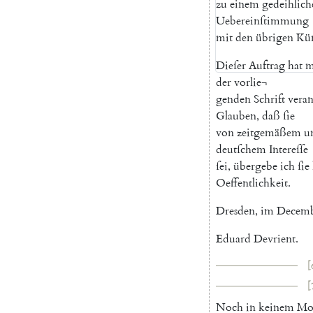
zu
einem
gedeihlich
Uebereinſtimmung
mit
den
übrigen
Kün
Dieſer
Auftrag
hat
m
der
vorlie¬
genden
Schrift
veran
Glauben
,
daß
ſie
von
zeitgemäßem
u
deutſchem
Intereſſe
ſei
,
übergebe
ich
ſie
Oeffentlichkeit
.
Dresden
,
im
Decem
Eduard
Devrient
.
[
[
Noch
in
keinem
Mo