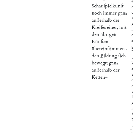
Schauſpielkunſt
noch
immer
ganz
a
außerhalb
des
Kreiſes
einer
,
mit
den
übrigen
Künſten
übereinſtimmen¬
den
Bildung
ſich
bewegt
;
ganz
außerhalb
der
Ketten¬