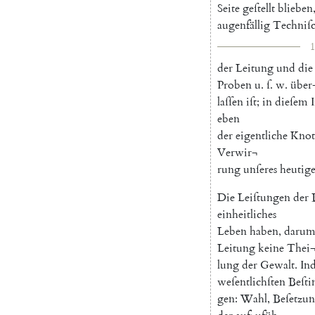
Seite
geſtellt
blieben
augenfällig
Techniſ
1
der
Leitung
und
die
Proben
u.
ſ
.
w.
über
laſſen
iſt
;
in
dieſem
eben
der
eigentliche
Knot
Verwir¬
rung
unſeres
heutig
Die
Leiſtungen
der
einheitliches
Leben
haben
,
daru
Leitung
keine
Thei
lung
der
Gewalt
.
In
weſentlichſten
Beſt
gen
:
Wahl
,
Beſetzu