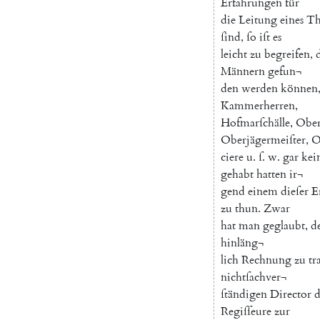
Erfahrungen
für
die
Leitung
eines
Th
ſind
,
ſo
iſt
es
leicht
zu
begreifen
,
Männern
gefun¬
den
werden
können
Kammerherren
,
Hofmarſchälle
,
Oberſ
Oberjägermeiſter
,
O
ciere
u.
ſ
.
w.
gar
kei
gehabt
hatten
ir¬
gend
einem
dieſer
E
zu
thun
.
Zwar
hat
man
geglaubt
,
d
hinläng¬
lich
Rechnung
zu
tr
nichtſachver¬
ſtändigen
Director
d
Regiſſeure
zur