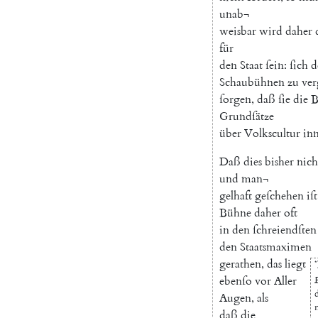
unab¬
weisbar
wird
daher
für
den
Staat
ſein
:
ſich
d
Schaubühnen
zu
ver
ſorgen
,
daß
ſie
die
B
Grundſätze
über
Volkscultur
in
Daß
dies
bisher
nich
und
man¬
gelhaft
geſchehen
iſt
Bühne
daher
oft
in
den
ſchreiendſten
den
Staatsmaximen
gerathen
,
das
liegt
*
ebenſo
vor
Aller
Augen
,
als
daß
die