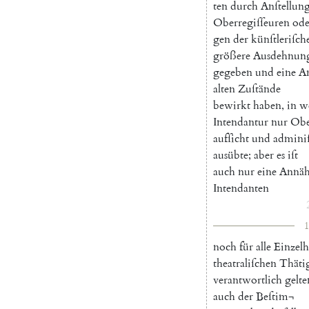
ten
durch
Anſtellun
Oberregiſſeuren
ode
gen
der
künſtleriſch
größere
Ausdehnun
gegeben
und
eine
A
alten
Zuſtände
bewirkt
haben
,
in
w
Intendantur
nur
Obe
aufſicht
und
adminiſ
ausübte
;
aber
es
iſt
auch
nur
eine
Annäh
Intendanten
1
noch
für
alle
Einzelh
theatraliſchen
Thäti
verantwortlich
gelte
auch
der
Beſtim¬