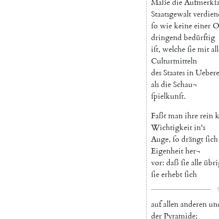
Maße
die
Aufmerkſ
Staatsgewalt
verdien
ſo
wie
keine
einer
O
dringend
bedürftig
iſt
,
welche
ſie
mit
al
Culturmitteln
des
Staates
in
Ueber
als
die
Schau¬
ſpielkunſt
.
Faßt
man
ihre
rein
k
Wichtigkeit
in's
Auge
,
ſo
drängt
ſich
Eigenheit
her¬
vor
:
daß
ſie
alle
übri
ſie
erhebt
ſich
auf
allen
anderen
un
der
Pyramide
;