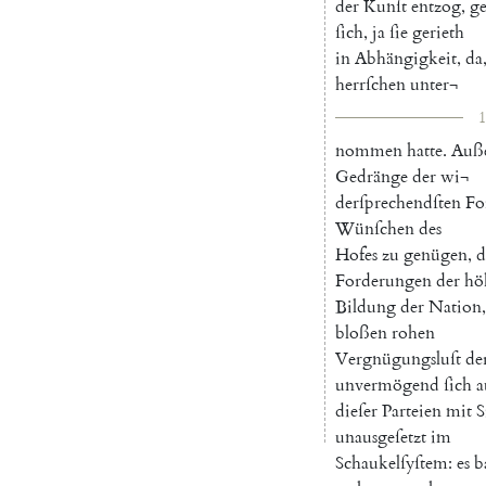
der
Kunſt
entzog
,
g
ſich
,
ja
ſie
gerieth
in
Abhängigkeit
,
da
herrſchen
unter¬
1
nommen
hatte
.
Auß
Gedränge
der
wi¬
derſprechendſten
Fo
Wünſchen
des
Hofes
zu
genügen
,
d
Forderungen
der
hö
Bildung
der
Nation
,
bloßen
rohen
Vergnügungsluſt
de
unvermögend
ſich
a
dieſer
Parteien
mit
S
unausgeſetzt
im
Schaukelſyſtem
:
es
b