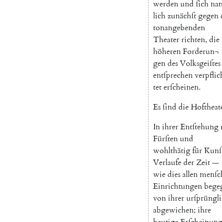
werden
und
ſich
nat
lich
zunächſt
gegen
tonangebenden
Theater
richten
,
die
höheren
Forderun¬
gen
des
Volksgeiſtes
entſprechen
verpflic
tet
erſcheinen
.
Es
ſind
die
Hoftheat
In
ihrer
Entſtehung
Fürſten
und
wohlthätig
für
Kunſ
Verlaufe
der
Zeit
—
wie
dies
allen
menſc
Einrichtungen
bege
von
ihrer
urſprüngl
abgewichen
;
ihre
heutige
Erſcheinun