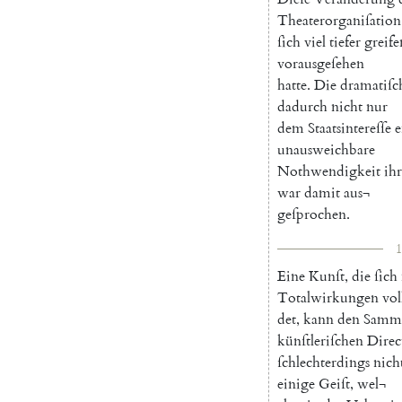
Theaterorganiſation
ſich
viel
tiefer
greif
vorausgeſehen
hatte
.
Die
dramatiſc
dadurch
nicht
nur
dem
Staatsintereſſe
e
unausweichbare
Nothwendigkeit
ihr
war
damit
aus¬
geſprochen
.
1
Eine
Kunſt
,
die
ſich
Totalwirkungen
vol
det
,
kann
den
Samm
künſtleriſchen
Direc
ſchlechterdings
nich
einige
Geiſt
,
wel¬