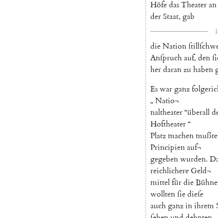
Höfe
das
Theater
an
der
Staat
,
gab
1
die
Nation
ſtillſch
Anſpruch
auf
,
den
ſi
her
daran
zu
haben
Es
war
ganz
folgeric
„
Natio¬
naltheater
“
überall
d
Hoftheater
“
Platz
machen
mußte
Principien
auf¬
gegeben
wurden
.
D
reichlichere
Geld¬
mittel
für
die
Bühne
wollten
ſie
dieſe
auch
ganz
in
ihrem
ſehen
und
dehnten