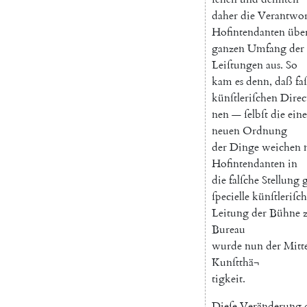
daher
die
Verantwo
Hofintendanten
übe
ganzen
Umfang
der
Leiſtungen
aus
.
So
kam
es
denn
,
daß
faſ
künſtleriſchen
Direc
nen
—
ſelbſt
die
eine
neuen
Ordnung
der
Dinge
weichen
Hofintendanten
in
die
falſche
Stellung
ſpecielle
künſtleriſc
Leitung
der
Bühne
Bureau
wurde
nun
der
Mitt
Kunſtthä¬
tigkeit
.
Dieſe
Veränderung