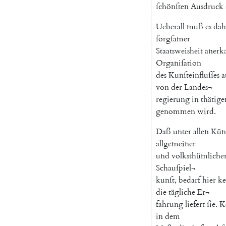
ſchönſten
Ausdruck
Ueberall
muß
es
dah
ſorgſamer
Staatsweisheit
anerk
Organiſation
des
Kunſteinfluſſes
a
von
der
Landes¬
regierung
in
thätige
genommen
wird
.
Daß
unter
allen
Kün
allgemeiner
und
volksthümliche
Schauſpiel¬
kunſt
,
bedarf
hier
ke
die
tägliche
Er¬
fahrung
liefert
ſie
.
K
in
dem