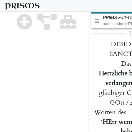
PRISMS
PRIMS Full-t
transcription (H
[
DESID
SANC
Das
Hertzliche
b
verlange
glaͤubiger
C
GOtt
/
Worten
des
‘
HErr
wen
hab