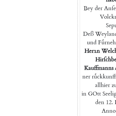
Bey
der
Anſe
Volckr
Sepu
D
eß
W
eylan
und
F
uͤrne
H
erꝛn
W
elc
Hirſchbe
Kauffmanns
ner
ruͤckkunff
allhier
z
in
GOtt
Seeli
den
12.
Anno