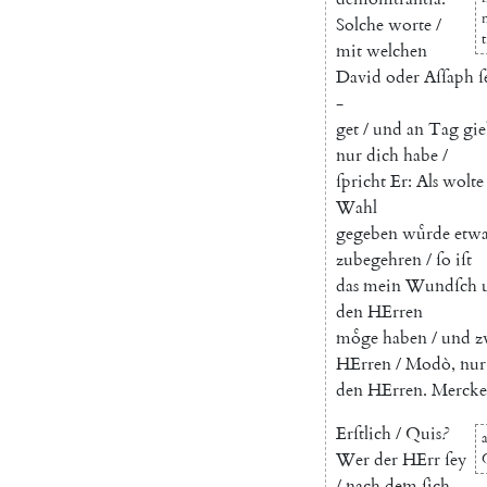
Solche
worte
/
t
mit
welchen
David
oder
Aſſaph
ſ
-
get
/
und
an
Tag
gie
nur
dich
habe
/
ſpricht
Er
:
Als
wolte
Wahl
gegeben
wuͤrde
etwa
zubegehren
/
ſo
iſt
das
mein
Wundſch
den
HErren
moͤge
haben
/
und
z
HErren
/
Modò
,
nur
den
HErren
.
Mercke
Erſtlich
/
Quis
?
a
Wer
der
HErr
ſey
/
nach
dem
ſich