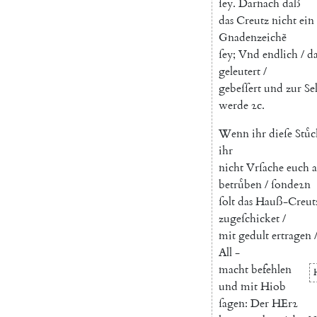
ſey
.
Darnach
daß
das
Creutz
nicht
ein
Gnadenzeichẽ
ſey
;
Vnd
endlich
/
da
geleutert
/
gebeſſert
und
zur
Se
werde
ꝛc
.
Wenn
ihr
dieſe
Stuͤ
ihr
nicht
Vrſache
euch
a
betruͤben
/
ſondeꝛn
ſolt
das
Hauß-Creut
zugeſchicket
/
mit
gedult
ertragen
All
-
macht
befehlen
und
mit
Hiob
ſagen
:
Der
HErꝛ