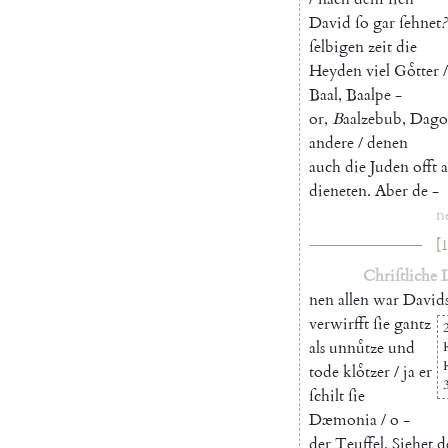
David
ſo
gar
ſehnet
?
ſelbigen
zeit
die
Heyden
viel
Goͤtter
/
Baal
,
Baalpe
-
or
,
B
aalzebub
,
Dago
andere
/
denen
auch
die
Juden
offt
dieneten
.
Aber
de
-
n
[1
Chriſtliche
nen
allen
war
David
verwirfft
ſie
gantz
2
als
unnuͤtze
und
tode
kloͤtzer
/
ja
er
ſchilt
ſie
Dæmonia
/
o
-
der
Teuffel
.
Siehet
d