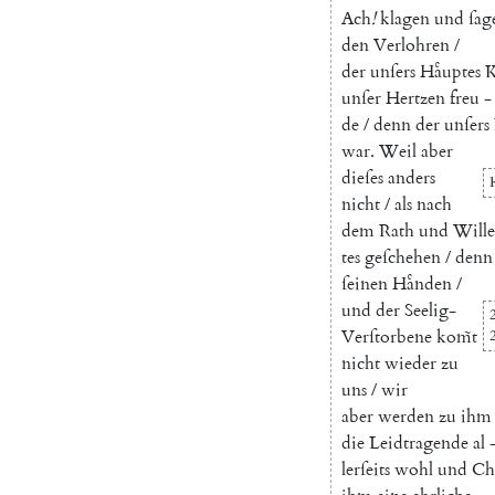
Ach
!
klagen
und
ſag
den
Verlohren
/
der
unſers
Haͤuptes
K
unſer
Hertzen
freu
-
de
/
denn
der
unſers
war
.
Weil
aber
dieſes
anders
nicht
/
als
nach
dem
Rath
und
Will
tes
geſchehen
/
denn
ſeinen
Haͤnden
/
und
der
Seelig-
2
Verſtorbene
kom̃t
nicht
wieder
zu
uns
/
wir
aber
werden
zu
ihm
die
Leidtragende
al
lerſeits
wohl
und
Chr