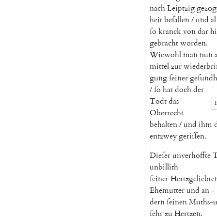
nach
Leiptzig
gezog
heit
befallen
/
und
al
ſo
kranck
von
dar
h
gebracht
worden
.
Wiewohl
man
nun
mittel
zur
wiederbri
gung
ſeiner
geſundh
/
ſo
hat
doch
der
Todt
das
Oberrecht
behalten
/
und
ihm
entzwey
geriſſen
.
Dieſer
unverhoffte
T
unbillith
ſeiner
Hertzgeliebte
Ehemutter
und
an
-
dern
ſeinen
Muths-
ſehr
zu
Hertzen
.