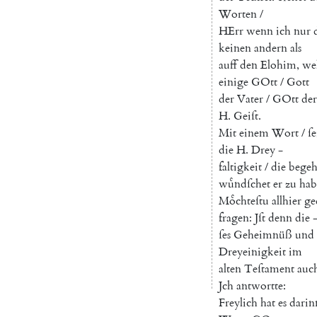
Worten
/
HErr
wenn
ich
nur
keinen
andern
als
auff
den
Elohim
,
we
einige
GOtt
/
Gott
der
Vater
/
GOtt
der
H.
Geiſt
.
Mit
einem
Wort
/
ſe
die
H.
Drey
-
faltigkeit
/
die
begeh
wuͤndſchet
er
zu
hab
Moͤchteſtu
allhier
ge
fragen
:
Jſt
denn
die
ſes
Geheimnüß
und
Dreyeinigkeit
im
alten
Teſtament
auc
Jch
antwortte
:
Freylich
hat
es
darin