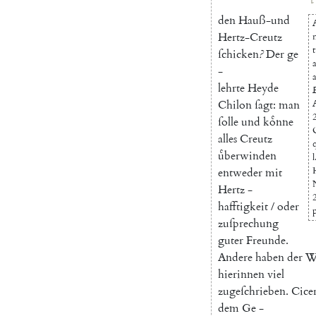
den
Hauß-und
Hertz-Creutz
ſchicken
?
Der
ge
a
-
lehrte
Heyde
Chilon
ſagt
:
man
2
ſolle
und
koͤnne
alles
Creutz
uͤberwinden
l
entweder
mit
Hertz
-
hafftigkeit
/
oder
zuſprechung
guter
Freunde
.
Andere
haben
der
W
hierinnen
viel
zugeſchrieben
.
Cice
dem
Ge
-