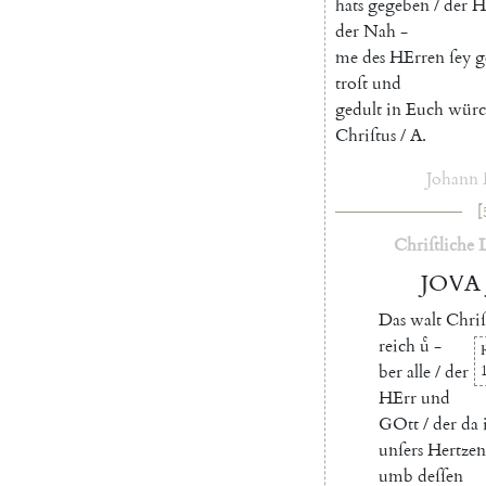
hats
gegeben
/
der
H
der
Nah
-
me
des
HErren
ſey
g
troſt
und
gedult
in
Euch
würc
Chriſtus
/
A.
Johann
[
Chriſtliche
JOVA
Das
walt
Chriſ
reich
uͤ
-
ber
alle
/
der
HErr
und
GOtt
/
der
da
unſers
Hertzen
umb
deſſen