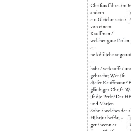
Chriſtus
fuͤhret
im
M
andern
ein
Gleichnis
ein
/
von
einem
Kauffman
/
welcher
gute
Perlen
ei
-
ne
koͤſtliche
angetro
-
habt
/
verkaufft
/
un
gebracht
;
Wer
iſt
dieſer
Kauffmann
?
E
glaͤubiger
Chriſt
.
Wa
iſt
die
Perle
?
Der
HE
und
Marien
Sohn
/
welches
der
a
Hilarius
beſtaͤti
-
get
/
wenn
er