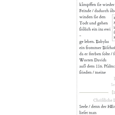
kaͤmpffen
ſie
wieder
Feinde
/
dadurch
uͤb
winden
ſie
den
Todt
und
gehen
froͤlich
ein
ins
ewi
f
-
ge
leben
.
Babylas
ein
frommer
Biſchof
da
er
ſterben
ſolte
/
ſ
Worten
Davids
auß
dem
116.
Pſalm
:
frieden
/
meine
Se
[1
Chriſtliche
Seele
/
denn
der
HEr
lieſet
man