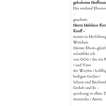
gebohrene
Hoffman
Des
weiland
Ehrenv
-
geachten
Herrn
Melchior
Ker
Kauff
-
manns
in
Hirſchber
Wittiben
.
Meiner
Ehren-guͤnſ
wuͤndſche
ich
von
GOtt
/
der
ein
R
/
und
Vater
der
Wayſen
/
kraͤfft
heiligen
Geiſtes
/
Schutz
und
Beyſtan
Gedult
und
Er
-
quickung
in
allem
T
immerdar
/
Amen
.