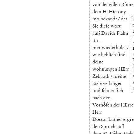
von
der
edlen
Roͤme
dem
H.
Hierony
-
mo
bekandt
/
das
Sie
dieſe
wort
auß
Davids
Pſalm
im
-
h
mer
wiederholet
/
wie
lieblich
ſind
deine
wohnungen
HErr
Zebaoth
/
meine
Stele
verlanget
und
ſehnet
ſich
nach
den
Vorhoͤfen
des
HErre
Herr
Doctor
Luther
ergre
den
Spruch
auß
dem
68.
Pſalm
:
Gelo