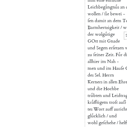
ihm
eine
ehrliche
Leichbegaͤngnuͤs
an
wollen
/
ſie
bewei
-
ſen
damit
an
dem
T
Barmhertzigkeit
/
w
der
wolguͤtige
GOtt
mit
Gnade
und
Segen
erſetzen
zu
ſeiner
Zeit
.
Fuͤr
d
allhier
im
Nah
-
men
und
im
Hauſe
des
Sel.
Herrn
Kerners
in
allen
Ehr
und
die
Hochbe
truͤbten
und
Leidtra
kraͤfftigem
troſt
auß
tes
Wort
auff
zurich
gluͤcklich
/
und
wohl
geſchehe
/
helf