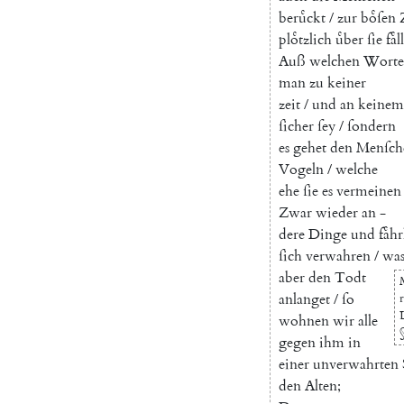
beruͤckt
/
zur
boͤſen
ploͤtzlich
uͤber
ſie
faͤl
Auß
welchen
Worte
man
zu
keiner
zeit
/
und
an
keinem
ſicher
ſey
/
ſondern
es
gehet
den
Menſch
Vogeln
/
welche
ehe
ſie
es
vermeinen
Zwar
wieder
an
-
dere
Dinge
und
faͤh
ſich
verwahren
/
wa
aber
den
Todt
anlanget
/
ſo
wohnen
wir
alle
gegen
ihm
in
einer
unverwahrten
den
Alten
;