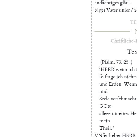
andaͤchtiges
glaͤu
-
biges
Vater
unſer
/
ꝛ
T
[
Chriſtliche-
Tex
(
Pſalm
.
73.
25.
)
‘
H
ERR
wenn
ich
ſo
frage
ich
nichts
und
Erden
.
Wenn
und
Seele
verſchmacht
GOtt
allezeit
meines
He
mein
Theil
.
’
V
Nſer
lieber
HERR