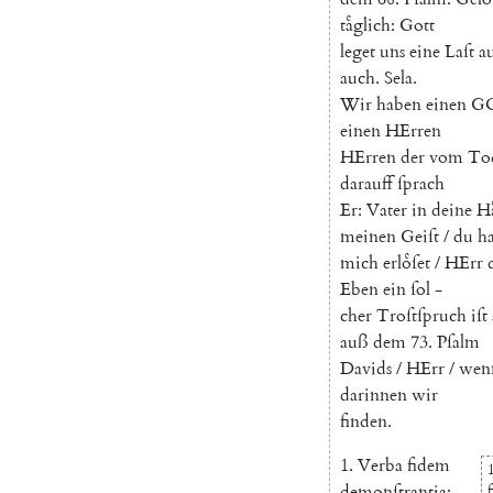
taͤglich
:
Gott
leget
uns
eine
Laſt
au
auch
.
Sela
.
Wir
haben
einen
GO
einen
HErren
HErren
der
vom
To
darauff
ſprach
Er
:
Vater
in
deine
Ha
meinen
Geiſt
/
du
ha
mich
erloͤſet
/
HErr
Eben
ein
ſol
-
cher
Troſtſpruch
iſt
auß
dem
73.
Pſalm
Davids
/
HErr
/
wen
darinnen
wir
finden
.
1.
Verba
fidem
1
demonſtrantia
: