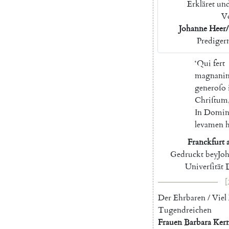
Erkläret
un
V
Johanne
Heer
/
Prediger
‘
Qui
fert
magnan
generoſo
Chriſtum
In
Domin
levamen
h
F
ranckfurt
Gedruckt
bey
Jo
Univerſität
[
Der
Ehrbaren
/
Viel
Tugendreichen
F
rauen
B
arbara
K
er