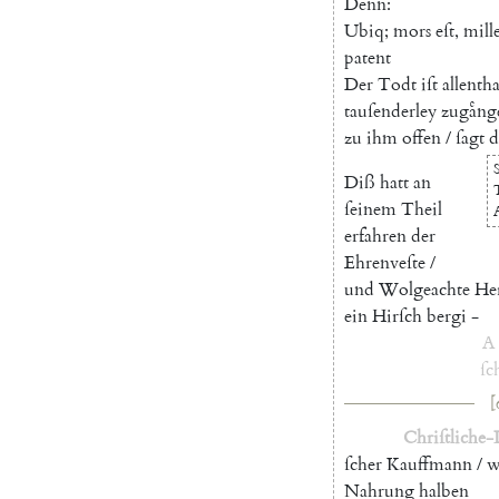
Denn
:
Ubiq
;
mors
eſt
,
mill
patent
Der
Todt
iſt
allenth
tauſenderley
zugaͤng
zu
ihm
offen
/
ſagt
d
Diß
hatt
an
ſeinem
Theil
erfahren
der
Ehrenveſte
/
und
Wolgeachte
He
ein
Hirſch
bergi
-
A
ſc
[
Chriſtliche-
ſcher
Kauffmann
/
w
Nahrung
halben