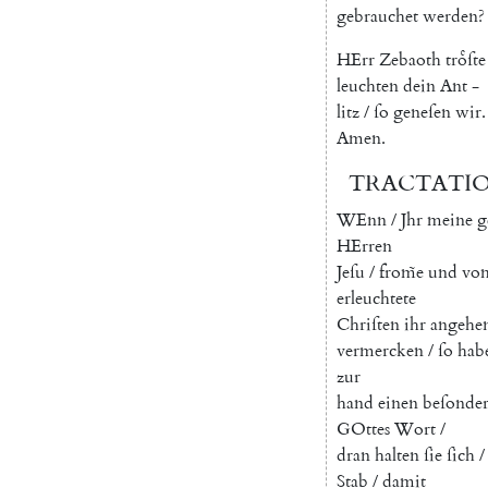
gebrauchet
werden
?
HErr
Zebaoth
troͤſte
leuchten
dein
Ant
-
litz
/
ſo
geneſen
wir
.
Amen
.
TRACTATI
W
Enn
/
Jhr
meine
g
HErren
Jeſu
/
from̃e
und
vo
erleuchtete
Chriſten
ihr
angehe
vermercken
/
ſo
hab
zur
hand
einen
beſonde
GOttes
Wort
/
dran
halten
ſie
ſich
/
Stab
/
damit