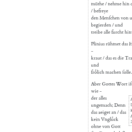
müthe
/
nehme
hin
/
befreye
den
Menſchen
von
u
begierden
/
und
treibe
alle
furcht
hi
Plinius
rühmet
das
H
-
kraut
/
das
es
die
Tra
und
froͤlich
machen
ſolle
.
Aber
Gottes
Wort
iſ
wie
-
der
alles
ungemach
;
Denn
das
zeiget
an
/
das
kein
Vngluͤck
ohne
von
Gott