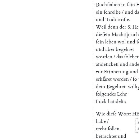
Buchſtaben
in
ſein
H
ein
ſchreibe
/
und
d
und
Todt
troͤſte
.
Weil
denn
der
S.
He
dieſem
Machtſpruch
ſein
leben
wol
und
ſ
und
aber
begehret
worden
/
das
ſolcher
andencken
und
and
zur
Erinnerung
und
erklaͤret
werden
/
ſo
dem
Begehren
willi
folgendes
Lehr
ſtuͤck
handeln
:
Wie
dieſe
Wort
:
HE
habe
/
recht
ſollen
betrachtet
und