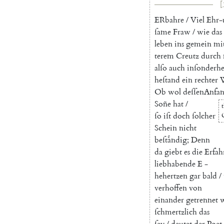
[
E
Rbahre
/
Viel
Ehr-
ſame
Fraw
/
wie
das
leben
ins
gemein
mi
terem
Creutz
durch
alſo
auch
inſonderhe
heſtand
ein
rechter
Ob
wol
deſſenAnfa
Soñe
hat
/
t
ſo
iſt
doch
ſolcher
Schein
nicht
beſtaͤndig
;
Denn
da
giebt
es
die
Erfah
liebhabende
E
-
hehertzen
gar
bald
/
verhoffen
von
einander
getrennet
ſchmertzlich
das
ſey
/
deutet
der
Poet