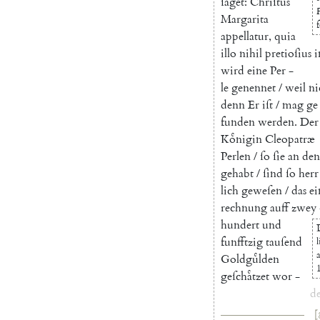
ſaget
:
Chriſtus
F
Margarita
f
appellatur
,
quia
illo
nihil
pretioſius
i
wird
eine
Per
-
le
genennet
/
weil
ni
denn
Er
iſt
/
mag
ge
funden
werden
.
Der
Koͤnigin
Cleopatræ
Perlen
/
ſo
ſie
an
den
gehabt
/
ſind
ſo
herr
lich
geweſen
/
das
ei
rechnung
auff
zwey
hundert
und
funfftzig
tauſend
l
a
Goldguͤlden
geſchaͤtzet
wor
-
d
[