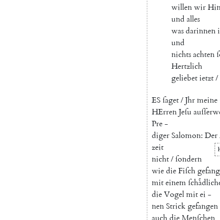
willen
wir
Hi
und
alles
was
darinnen
i
und
nichts
achten
ſ
Hertzlich
geliebet
ietzt
/
E
S
ſaget
/
Jhr
meine
HErren
Jeſu
auſſerw
Pre
-
diger
Salomon
:
Der
zeit
nicht
/
ſondern
wie
die
Fiſch
gefan
mit
einem
ſchaͤdlich
die
Vogel
mit
ei
-
nen
Strick
gefangen
auch
die
Menſchen