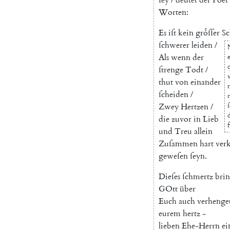
Worten
:
E
s
iſt
kein
groͤſſer
Sc
ſchwerer
leiden
/
Als
wenn
der
e
q
ſtrenge
Todt
/
thut
von
einander
ſcheiden
/
Zwey
Hertzen
/
ſ
die
zuvor
in
Lieb
f
und
Treu
allein
Zuſammen
hart
verk
geweſen
ſeyn
.
Dieſes
ſchmertz
bri
GOtt
über
Euch
auch
verhenge
eurem
hertz
-
lieben
Ehe-Herrn
ei