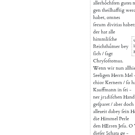
allerhoͤchſten
gutes
m
gen
theilhafftig
wer
habet
,
omnes
ſecum
divitias
habet
der
hat
alle
himmliſche
Reichthuͤmer
bey
l
ſich
/
ſagt
Chryſoſtomus
.
Wenn
wir
nun
allhi
Seeligen
Herrn
Mel
chior
Kernern
/
ſo
h
Kauffmann
in
ſei
-
ner
jrꝛdiſchen
Hand
geſparet
/
aber
doch
allezeit
dabey
ſein
H
die
Himmel
Perle
den
HErren
Jeſu
.
O
dieſer
Schatz
ge
-