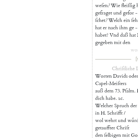
weſen
?
Wie
fleiſſig
gefraget
und
gefor
-
ſchet
?
Welch
ein
ſe
hat
er
nach
ihm
ge
-
habet
?
Vnd
daß
hat
gegeben
mit
den
wor
[
Chriſtliche
Worten
Davids
ode
Capel-
Meiſters
auß
dem
73.
Pſalm
.
dich
habe
.
ꝛc
.
Welcher
Spruch
der
in
H.
Schrifft
/
wol
wehrt
und
wuͤr
getauffter
Chriſt
den
ſelbigen
mit
Gol