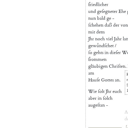
friedlicher
und
geſegneter
Ehe
nun
bald
ge
-
ſchehen
daß
der
von
mit
dem
Jhr
noch
viel
Jahr
la
gewuͤndſchet
/
ſo
gehts
in
dieſer
We
frommen
gläubigen
Chriſten
.
am
Hauſe
Gottes
an
.
1
Wie
ſolt
Jhr
euch
aber
in
ſolch
zugeſtan
-
A
d
[