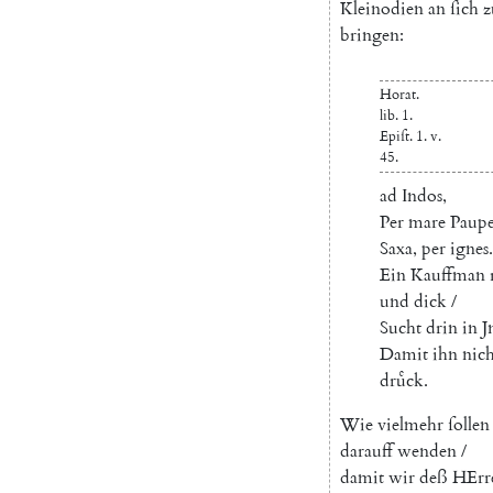
Kleinodien
an
ſich
z
bringen
:
Horat.
lib.
1.
Epiſt
.
1.
v.
45.
ad
Indos
,
Per
mare
Paup
Saxa
,
per
ignes
.
Ein
Kauffman
und
dick
/
Sucht
drin
in
J
Damit
ihn
nich
druͤck
.
Wie
vielmehr
ſollen
darauff
wenden
/
damit
wir
deß
HErr