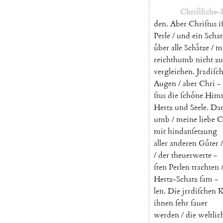
Chriſtliche-
den
.
Aber
Chriſtus
i
Perle
/
und
ein
Schat
uͤber
alle
Schaͤtze
/
m
reichthumb
nicht
zu
vergleichen
.
Jrꝛdiſc
Augen
/
aber
Chri
-
ſtus
die
ſchoͤne
Himm
Hertz
und
Seele
.
Da
umb
/
meine
liebe
C
mit
hindanſetzung
aller
anderen
Guͤter
/
/
der
theuerwerte
-
ſten
Perlen
trachten
Hertz-Schatz
ſam
-
len
.
Die
jrrdiſchen
K
ihnen
ſehr
ſauer
werden
/
die
weltlic