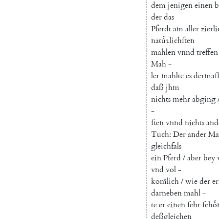
dem
jenigen
einen
b
der
das
Pferdt
am
aller
zierl
natuͤꝛlichſten
mahlen
vnnd
treffen
Mah
-
ler
mahlte
es
dermaſ
daß
jhm
nichts
mehr
abging
-
ſten
vnnd
nichts
and
Tuch
:
Der
ander
Ma
gleichfals
ein
Pferd
/
aber
bey
vnd
vol
-
kom̃lich
/
wie
der
er
darneben
mahl
-
te
er
einen
ſehr
ſcho
deßgleichen