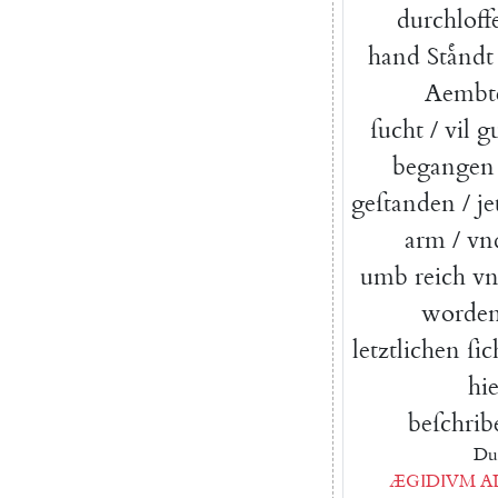
durchloff
hand
Staͤndt
Aembt
ſucht
/
vil
gu
begangen
geſtanden
/
je
arm
/
vn
umb
reich
v
worde
letztlichen
ſic
hie
beſchrib
Du
ÆGIDIVM
A