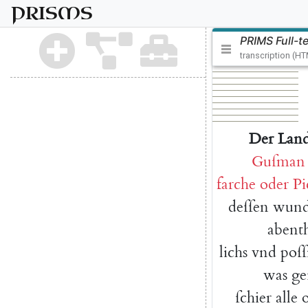
PRISMS
PRIMS Full-t
transcription (H
Der
Land
Guſman
farche
oder
Pi
deſſen
wund
abent
lichs
vnd
poſſ
was
ge
ſchier
alle
o