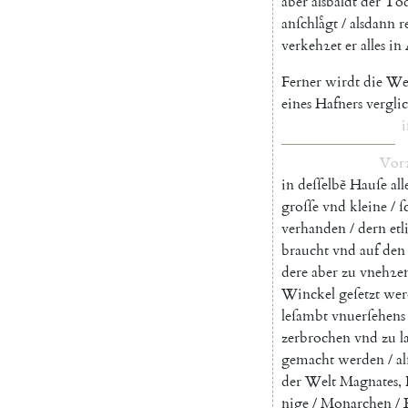
aber
alsbaldt
der
To
anſchlaͤgt
/
alsdann
r
verkehꝛet
er
alles
in
Ferner
wirdt
die
We
eines
Hafners
vergli
i
Vor
in
deſſelbẽ
Hauſe
al
groſſe
vnd
kleine
/
ſ
verhanden
/
dern
etl
braucht
vnd
auf
den
dere
aber
zu
vnehꝛe
Winckel
geſetzt
wer
leſambt
vnuerſehens
zerbrochen
vnd
zu
l
gemacht
werden
/
al
der
Welt
Magnates
,
nige
/
Monarchen
/