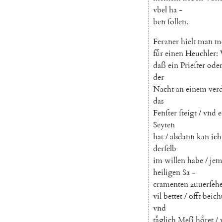
vbel
ha
-
ben
ſollen
.
Ferꝛner
hielt
man
m
fuͤr
einen
Heuchler
:
daß
ein
Prieſter
ode
der
Nacht
an
einem
ver
das
Fenſter
ſteigt
/
vnd
e
Seyten
hat
/
alsdann
kan
ich
derſelb
im
willen
habe
/
jem
heiligen
Sa
-
cramenten
zuuerſeh
vil
bettet
/
offt
beich
vnd
taͤglich
Meß
hoͤret
/