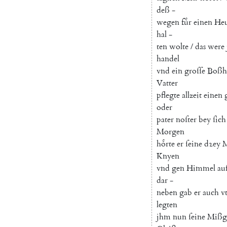
deß
-
wegen
fuͤr
einen
Heu
hal
-
ten
wolte
/
das
were
handel
vnd
ein
groſſe
Boßh
Vatter
pflegte
allzeit
einen
oder
pater
noſter
bey
ſich
Morgen
hoͤrte
er
ſeine
dꝛey
M
Knyen
vnd
gen
Himmel
au
dar
-
neben
gab
er
auch
vt
legten
jhm
nun
ſeine
Mißg