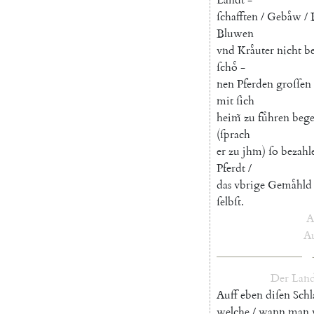
ſchafften
/
Gebaͤw
/
Bluwen
vnd
Kraͤuter
nicht
b
ſchoͤ
-
nen
Pferden
groſſen
mit
ſich
heim̃
zu
fuͤhren
bege
(
ſprach
er
zu
jhm
)
ſo
bezahl
Pferdt
/
das
vbrige
Gemaͤhld
ſelbſt
.
A
Au
Der
Land
Auff
eben
diſen
Schl
welche
/
wann
man