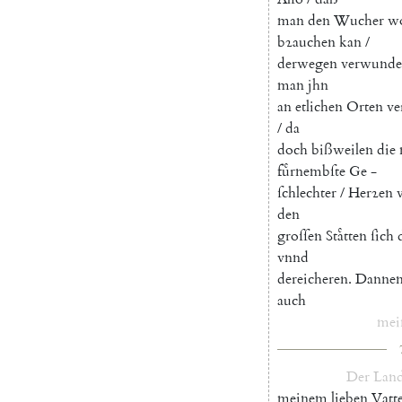
man
den
Wucher
w
bꝛauchen
kan
/
derwegen
verwunde
man
jhn
an
etlichen
Orten
ve
/
da
doch
bißweilen
die
fuͤrnembſte
Ge
-
ſchlechter
/
Herꝛen
den
groſſen
Staͤtten
ſich
vnnd
dereicheren
.
Dannen
auch
mei
Der
Land
meinem
lieben
Vatt