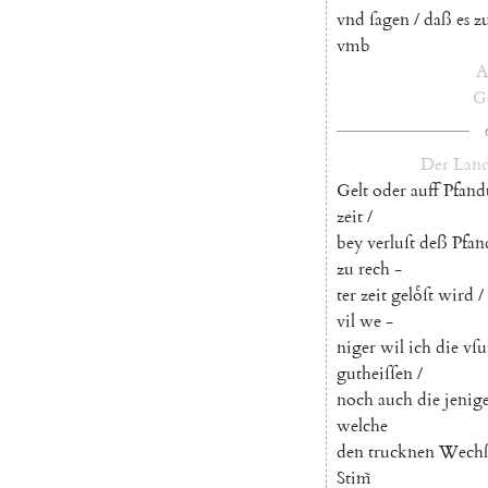
vnd
ſagen
/
daß
es
z
vmb
A
Ge
Der
Land
Gelt
oder
auff
Pfand
zeit
/
bey
verluſt
deß
Pfan
zu
rech
-
ter
zeit
geloͤſt
wird
/
vil
we
-
niger
wil
ich
die
vſu
gutheiſſen
/
noch
auch
die
jenig
welche
den
trucknen
Wech
Stim̃