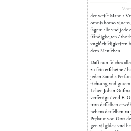
Vor
der
weiſe
Mann
/
Vn
omnis
homo
viuens
,
ſagen
:
alle
vnd
jede
ſtaͤndigkeiten
/
thor
vngluͤckſeligkeiten
b
dem
Menſchen
.
Daß
nun
ſolches
alle
zu
ſein
erſcheine
/
h
jeden
Standts
Perſon
richtung
vnd
gutem
Leben
Johan
Guſma
verfertigt
/
vnd
E.
G
tron
deſſelben
erwoͤ
nebens
derſelben
zu
Pręlatur
von
Gott
d
gen
vil
gluͤck
vnd
he