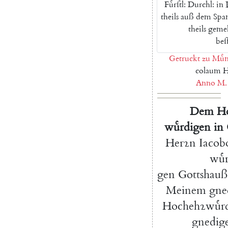
Fuͤrſtl
:
Durchl
:
in
theils
auß
dem
Spa
theils
geme
beſ
Getruckt
zu
Muͤ
colaum
H
Anno
M.
Dem
H
wuͤrdigen
in
Herꝛn
Iacob
wuͤ
gen
Gottshauß
Meinem
gne
Hochehꝛwuͤrd
gnedig