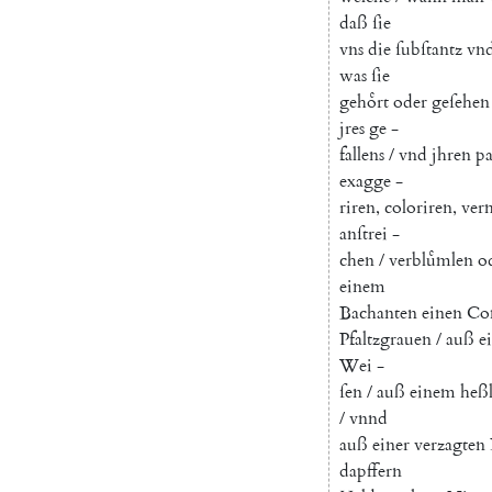
daß
ſie
vns
die
ſubſtantz
vn
was
ſie
gehoͤrt
oder
geſehen
jres
ge
-
fallens
/
vnd
jhren
pa
exagge
-
riren
,
coloriren
,
ver
anſtrei
-
chen
/
verbluͤmlen
o
einem
Bachanten
einen
Com
Pfaltzgrauen
/
auß
e
Wei
-
ſen
/
auß
einem
heß
/
vnnd
auß
einer
verzagten
dapffern