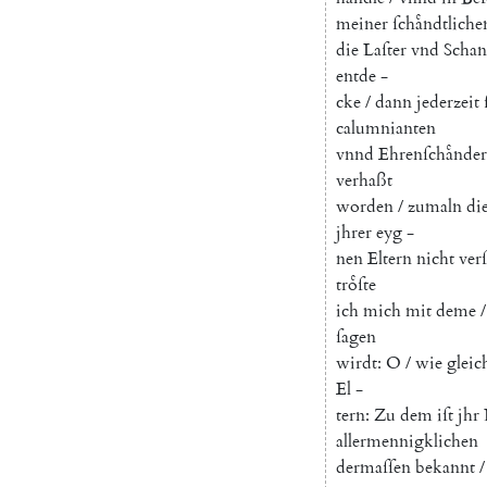
meiner
ſchaͤndtliche
die
Laſter
vnd
Scha
entde
-
cke
/
dann
jederzeit
calumnianten
vnnd
Ehrenſchaͤnder
verhaßt
worden
/
zumaln
di
jhrer
eyg
-
nen
Eltern
nicht
ver
troͤſte
ich
mich
mit
deme
/
ſagen
wirdt
:
O
/
wie
gleic
El
-
tern
:
Zu
dem
iſt
jhr
allermennigklichen
dermaſſen
bekannt
/