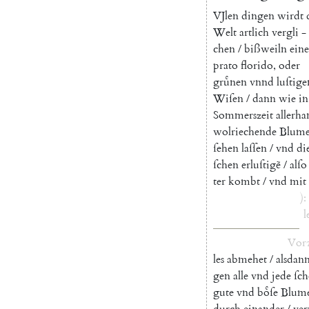
V
Jlen
dingen
wirdt
Welt
artlich
vergli
-
chen
/
bißweiln
ein
prato
florido
,
oder
gruͤnen
vnnd
luſtige
Wiſen
/
dann
wie
in
Sommerszeit
allerh
wolriechende
Blum
ſehen
laſſen
/
vnd
di
ſchen
erluſtigẽ
/
alſo
ter
kombt
/
vnd
mit
)
:
l
Vor
les
abmehet
/
alsdan
gen
alle
vnd
jede
ſch
gute
vnd
boͤſe
Blum
durch
einander
/
ve