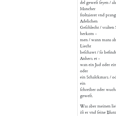
del
geweſt
ſeyen
/
als
Mancher
ſtoltzieret
vnd
prang
Adelichen
Geſchlecht
/
vralten
herkom
-
men
/
wann
mans
ab
Liecht
beſchawt
/
ſo
befind
Anherꝛ
et
-
wan
ein
Jud
oder
ei
oder
ein
Schalcksnarꝛ
/
o
ein
ſchreiber
oder
wuche
geweſt
.
Was
aber
meinen
li
iſt
er
vnd
ſeine
Bluts