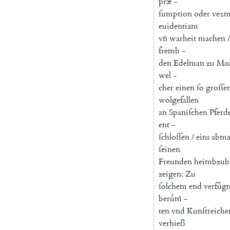
præ
-
ſumption
oder
veꝛm
euidentiam
vñ
warheit
machen
/
fremb
-
den
Edelman
zu
Mad
wel
-
cher
einen
ſo
groſſe
wolgefallen
an
Spaniſchen
Pferd
ent
-
ſchloſſen
/
eins
abma
ſeinen
Freunden
heimbzub
zeigen
:
Zu
ſolchem
end
verfuͤgt
beruͤm̃
-
ten
vnd
Kunſtreiche
verhieß