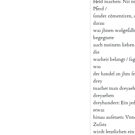
Held
machen
:
Nit
m
Pferd
/
ſonder
cõmentiren
,
darzu
was
jhnen
wolgefallt
begegnete
auch
meinem
lieben
die
warheit
belangt
/
ſag
was
der
handel
an
jhm
ſe
drey
machet
man
dreyze
dreyzehen
dreyhundert
:
Ein
je
etwas
hinzu
zuſetzen
:
Vnn
Zuſatz
wirdt
letztlichen
ein