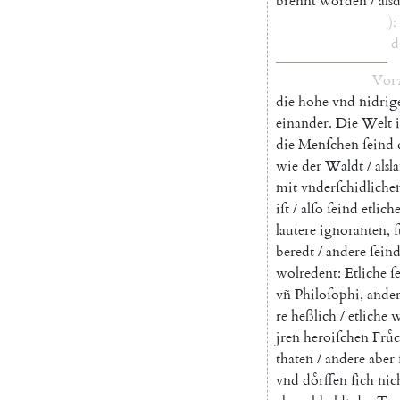
brennt
worden
/
als
)
:
d
Vor
die
hohe
vnd
nidrig
einander
.
Die
Welt
i
die
Menſchen
ſeind
wie
der
Waldt
/
alsl
mit
vnderſchidliche
iſt
/
alſo
ſeind
etlich
lautere
ignoranten
,
ſ
beredt
/
andere
ſein
wolredent
:
Etliche
ſ
vñ
Philoſophi
,
ande
re
heßlich
/
etliche
w
jren
heroiſchen
Fruͤ
thaten
/
andere
aber
vnd
doͤrffen
ſich
nic