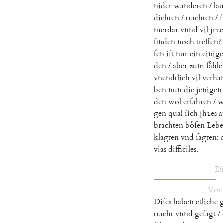
nider
wanderen
/
la
dichten
/
trachten
/
ſ
merdar
vnnd
vil
jrꝛ
finden
noch
treffen
?
fen
iſt
nur
ein
einige
den
/
aber
zum
faͤhl
vnendtlich
vil
verha
ben
nun
die
jenigen
den
wol
erfahren
/
w
gen
qual
ſich
jhꝛes
a
brachten
boͤſen
Lebe
klagten
vnd
ſagten
:
vias
difficiles
.
Di
Vor
Diſes
haben
etliche
g
tracht
vnnd
geſagt
/