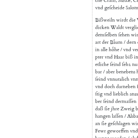
che
Craſſi
,
Midæ
,
Cr
vnd
geſcheide
Salom
Bißweiln
wirdt
die
dicken
Waldt
vergl
demſelben
ſehen
wi
art
der
Baͤum
/
dern
in
alle
hoͤhe
/
vnd
ve
pter
vnd
Haar
biß
i
etliche
ſeind
ſehꝛ
nu
bar
/
aber
benebens
ſeind
vnnutzlich
vn
vnd
doch
darneben
ſtig
vnd
lieblich
anz
ber
ſeind
dermaſſen
daß
ſie
jhre
Zweig
b
hangen
laſſen
/
Alsba
an
ſie
geſchlagen
wi
Fewr
geworffen
vnd