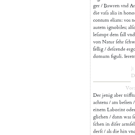
ger
/
Bawren
vnd
A
die
vaſa
alia
in
hono
contum
eliam
:
vos
n
autem
ignobiles
;
alſ
leſampt
dem
fall
vnd
von
Natur
ſehr
ſchw
fellig
/
deſcende
erg
domum
figuli
.
Iere
)
:
D
Vor
Der
jenig
aber
triffts
achtens
/
am
beſten
/
einem
Laborint
ode
glichen
/
dann
was
ſ
ſchen
in
diſer
armſel
derſt
/
als
die
hin
vn