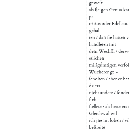
geweſt
:
als
ſie
gen
Genua
ka
pa
-
tritios
oder
Edelleut
gehal
-
ten
/
dañ
ſie
hatten
v
handleten
mit
dem
Wechßl
/
derw
etlichen
mißguͤnſtigen
verfo
Wucherer
ge
-
ſcholten
/
aber
er
hat
dz
ers
nicht
andete
/
ſonde
ſich
ſtellete
/
als
hette
ers
Gleichwol
wil
ich
jne
nit
loben
/
vi
beſtreitẽ