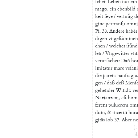
ſchen
Leben
nur
ein
mago
,
ein
ebenbild
keit
ſeye
/
vermuͤg
d
gine
pertranſit
omni
Pſ
.
38.
Andere
habẽs
digen
vngeſtuͤmmen
chen
/
welches
ſtuͤnd
len
/
Vngewitter
vn
verurſachet
:
Dañ
ho
imitatur
mare
veſan
die
parens
naufragia
gen
/
daß
deß
Menſ
gehender
Windt
:
ve
Nazianzeni
,
eſt
hom
ferens
puluerem
omn
dum
,
&
incertũ
huca
gitãs
Iob
37.
Aber
n
)
:
d