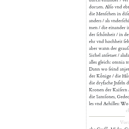
dorꝛen
.
Alſo
vnd
eb
die
Menſchen
in
diſ
anders
/
als
vnderſch
men
/
die
einander
i
der
ſchoͤnheit
/
in
de
ehr
vnd
hochheit
ſe
aber
wann
der
grau
Sichel
anſetzet
/
alsd
alles
gleich
:
omnia
m
Dann
wo
ſeind
anje
der
Koͤnige
/
die
Huͤ
die
dryfache
Jnfeln
d
Kronen
der
Kaiſern
die
Samſones
,
Gedeo
les
vnd
Achilles
:
Wo
c
Vor