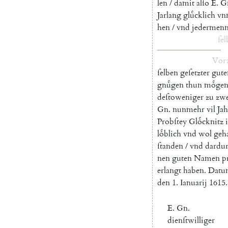
len
/
damit
alſo
E.
G
Jarlang
gluͤcklich
vn
hen
/
vnd
jedermenn
ſel
Vor
ſelben
geſetzter
gute
gnuͤgen
thun
moͤge
deſtoweniger
zu
zwe
Gn.
nunmehr
vil
Jah
Probſtey
Gloͤcknitz
loͤblich
vnd
wol
geh
ſtanden
/
vnd
dardu
nen
guten
Namen
p
erlangt
haben
.
Datu
den
1.
Ianuarij
1615.
E.
Gn.
dienſtwilliger