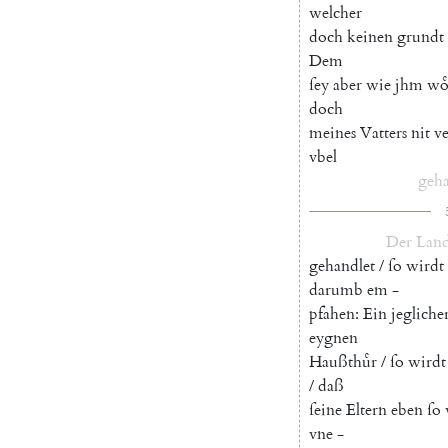
welcher
doch
keinen
grundt
Dem
ſey
aber
wie
jhm
woͤ
doch
meines
Vatters
nit
v
vbel
geh
Der
Land
gehandlet
/
ſo
wirdt
darumb
em
-
pfahen
:
Ein
jegliche
eygnen
Haußthuͤr
/
ſo
wirdt
/
daß
ſeine
Eltern
eben
ſo
vne
-