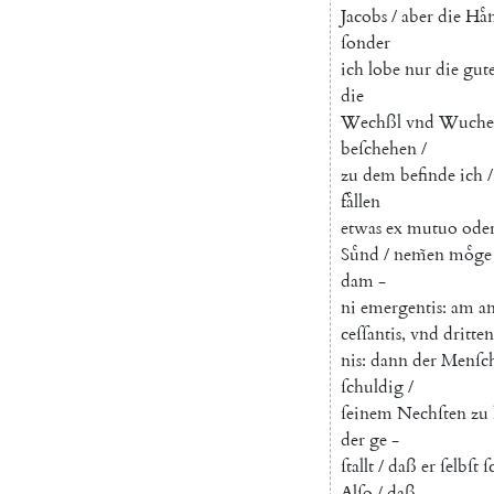
Jacobs
/
aber
die
Haͤ
ſonder
ich
lobe
nur
die
gut
die
Wechßl
vnd
Wuche
beſchehen
/
zu
dem
befinde
ich
/
faͤllen
etwas
ex
mutuo
ode
Suͤnd
/
nem̃en
moͤge
dam
-
ni
emergentis
:
am
a
ceſſantis
,
vnd
dritten
nis
:
dann
der
Menſc
ſchuldig
/
ſeinem
Nechſten
zu
der
ge
-
ſtallt
/
daß
er
ſelbſt
ſ
Alſo
/
daß