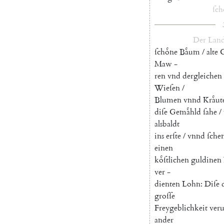
ſch
Der
Land
ſchoͤne
Baͤum
/
alte
Maw
-
ren
vnd
dergleichen
Wieſen
/
Blumen
vnnd
Kraͤut
diſe
Gemaͤhld
ſahe
/
alsbaldt
ins
erſte
/
vnnd
ſche
einen
koͤſtlichen
guldinen
ver
-
dienten
Lohn
:
Diſe
groſſe
Freygeblichkeit
veru
ander