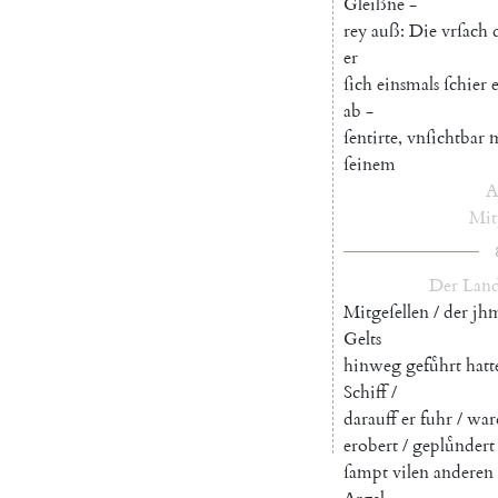
Gleißne
-
rey
auß
:
Die
vrſach
er
ſich
einsmals
ſchier
ab
-
ſentirte
,
vnſichtbar
ſeinem
A
Mit
Der
Land
Mitgeſellen
/
der
jh
Gelts
hinweg
gefuͤhrt
hatt
Schiff
/
darauff
er
fuhr
/
war
erobert
/
gepluͤndert
ſampt
vilen
anderen