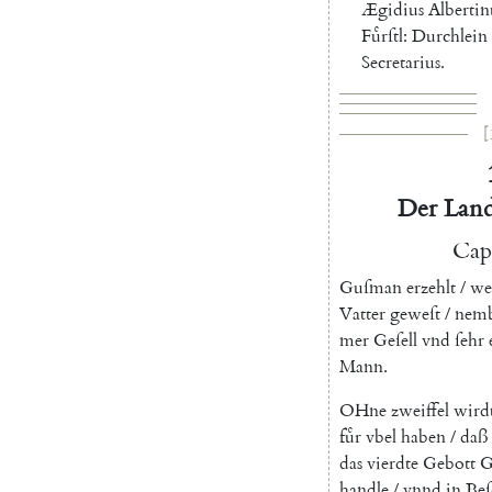
Ægidius
Albertin
Fuͤrſtl
:
Durchlein
Secretarius
.
[
Der
Land
Cap
Guſman
erzehlt
/
we
Vatter
geweſt
/
nemb
mer
Geſell
vnd
ſehr
Mann
.
O
Hne
zweiffel
wird
fuͤr
vbel
haben
/
daß
das
vierdte
Gebott
G
handle
/
vnnd
in
Beſ