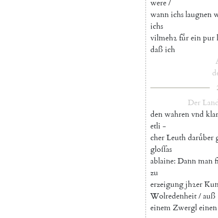
were
/
wann
ichs
laugnen
w
ichs
vilmehꝛ
fuͤr
ein
pur
daß
ich
d
Der
Land
den
wahren
vnd
kla
etli
-
cher
Leuth
daruͤber
gloſſas
ablaine
:
Dann
man
f
zu
erzeigung
jhꝛer
Kun
Wolredenheit
/
auß
einem
Zwergl
einen