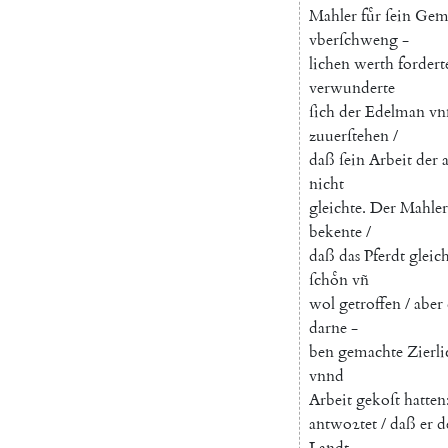
Mahler
fuͤr
ſein
Gema
vberſchweng
-
lichen
werth
fordert
verwunderte
ſich
der
Edelman
vn
zuuerſtehen
/
daß
ſein
Arbeit
der
nicht
gleichte
.
Der
Mahler
bekente
/
daß
das
Pferdt
gleic
ſchoͤn
vñ
wol
getroffen
/
aber
darne
-
ben
gemachte
Zierl
vnnd
Arbeit
gekoſt
hatten
antwoꝛtet
/
daß
er
d
Landt
-