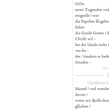
GOtt
newe
Tugenden
vn
eingieſſe
/
wie
die
Papiſten
fuͤrgeb
ſtehet
die
Gnade
Gottes
/
Chriſti
wil
-
len
die
Suͤnde
nicht
vns
fin
-
det
/
ſondern
er
bede
Gnaden
-
Man
[
Chriſtliche
L
Mantel
/
vnd
wende
davon
/
wenn
wir
Buſſe
thu
glaͤuben
/