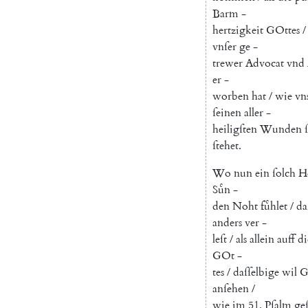
Barm
-
hertzigkeit
GOttes
/
vnſer
ge
-
trewer
Advocat
vnd
er
-
worben
hat
/
wie
vn
ſeinen
aller
-
heiligſten
Wunden
ſtehet
.
Wo
nun
ein
ſolch
H
Suͤn
-
den
Noht
fuͤhlet
/
d
anders
ver
-
leſt
/
als
allein
auff
di
GOt
-
tes
/
daſſelbige
wil
G
anſehen
/
wie
im
51.
Pſalm
ge