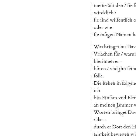
meine
Suͤnden
/
ſie
ſ
wircklich
/
ſie
ſind
wiſſentlich
o
oder
wie
ſie
moͤgen
Namen
h
Was
bringet
nu
Dav
Vrſachen
fuͤr
/
waru
hierinnen
er
-
hoͤren
/
vnd
jhn
ſein
ſolle
.
Die
ſtehen
in
folgen
ich
bin
Einſam
vnd
Ele
an
meinen
Jammer
Worten
bringet
Dav
/
da
-
durch
er
Gott
den
H
tzigkeit
bewegen
wi