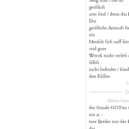
Selig
ſind
/
die
da
geiſtlich
arm
ſind
/
denn
das
Das
geiſtliche
Armuth
ſt
ein
Menſch
ſich
auff
ſei
vnd
gute
Werck
nicht
verleſt
ſelbſt
nicht
befindet
/
ſond
den
Fuͤſſen
d
[1
Herrn
Geo
der
Gnade
GOTtes
ein
ar
-
mer
Bettler
mit
der
das