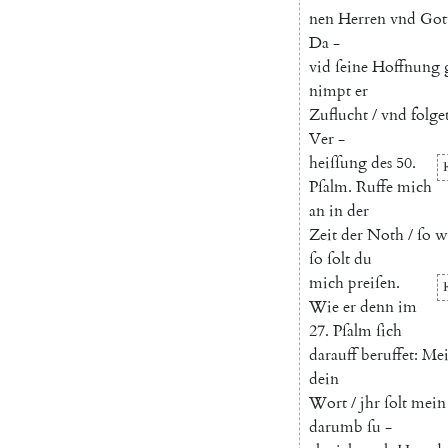
nen
Herren
vnd
Got
Da
-
vid
ſeine
Hoffnung
nimpt
er
Zuflucht
/
vnd
folge
Ver
-
heiſſung
des
50.
Pſalm
.
Ruffe
mich
an
in
der
Zeit
der
Noth
/
ſo
w
ſo
ſolt
du
mich
preiſen
.
Wie
er
denn
im
27.
Pſalm
ſich
darauff
beruffet
:
Me
dein
Wort
/
jhr
ſolt
mein
darumb
ſu
-