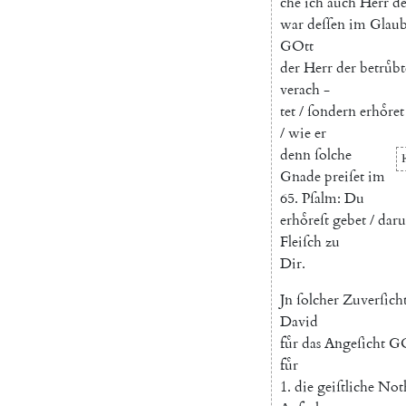
che
ich
auch
Herr
de
war
deſſen
im
Glau
GOtt
der
Herr
der
betruͤb
verach
-
tet
/
ſondern
erhoͤret
/
wie
er
denn
ſolche
Gnade
preiſet
im
65.
Pſalm
:
Du
erhoͤreſt
gebet
/
dar
Fleiſch
zu
Dir
.
Jn
ſolcher
Zuverſich
David
fuͤr
das
Angeſicht
GO
fuͤr
1.
die
geiſtliche
Not