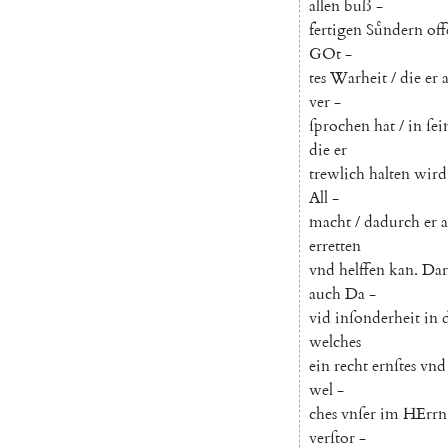
allen
buß
-
fertigen
Suͤndern
off
GOt
-
tes
Warheit
/
die
er
ver
-
ſprochen
hat
/
in
ſei
die
er
trewlich
halten
wird
All
-
macht
/
dadurch
er
a
erretten
vnd
helffen
kan
.
Dar
auch
Da
-
vid
inſonderheit
in
welches
ein
recht
ernſtes
vnd
wel
-
ches
vnſer
im
HErrn
verſtor
-