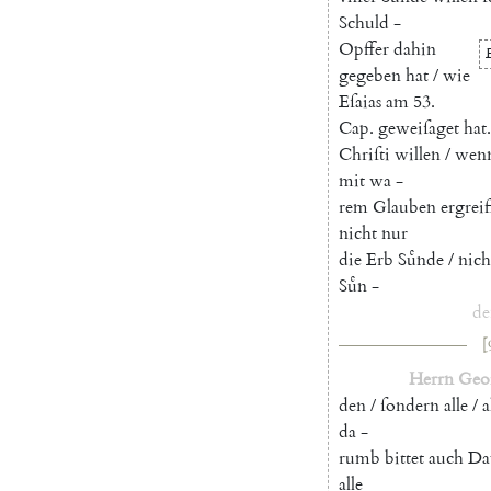
Schuld
-
Opffer
dahin
gegeben
hat
/
wie
Eſaias
am
53.
Cap.
geweiſaget
hat
.
Chriſti
willen
/
wen
mit
wa
-
rem
Glauben
ergrei
nicht
nur
die
Erb
Suͤnde
/
nich
Suͤn
-
de
[
Herrn
Geo
den
/
ſondern
alle
/
a
da
-
rumb
bittet
auch
Da
alle