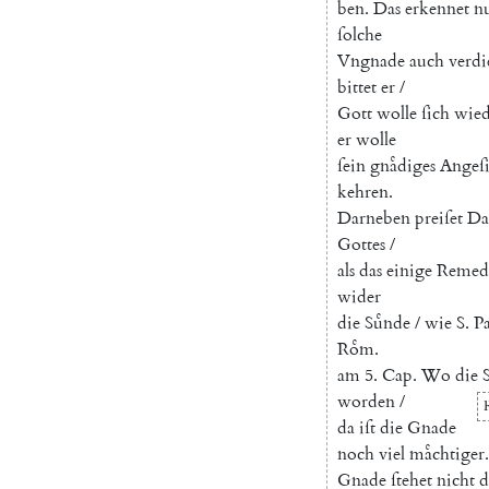
ben
.
Das
erkennet
n
ſolche
Vngnade
auch
verdi
bittet
er
/
Gott
wolle
ſich
wied
e
r
wolle
ſein
gnaͤdiges
Angeſi
kehren
.
Darneben
preiſet
Da
Gottes
/
als
das
einige
Remed
wider
die
Suͤnde
/
wie
S.
P
Roͤm
.
am
5.
Cap.
Wo
die
worden
/
da
iſt
die
Gnade
noch
viel
maͤchtiger
.
Gnade
ſtehet
nicht
d