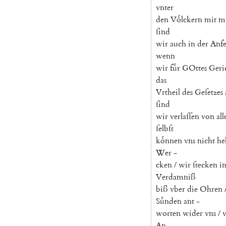
vnter
den
Voͤlckern
mit
m
ſind
wir
auch
in
der
Anf
wenn
wir
fuͤr
GOttes
Geri
das
Vrtheil
des
Geſetzes
ſind
wir
verlaſſen
von
all
ſelbſt
koͤnnen
vns
nicht
he
Wer
-
cken
/
wir
ſtecken
i
Verdamniß
biß
vber
die
Ohren
Suͤnden
ant
-
worten
wider
vns
/
An
-