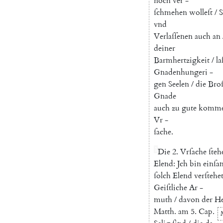
noch
ver
-
ſchmehen
wolleſt
/
S
vnd
Verlaſſenen
auch
an
deiner
Barmhertzigkeit
/
la
Gnadenhungeri
-
gen
Seelen
/
die
Bro
Gnade
auch
zu
gute
komm
Vr
-
ſache
.
1
Die
2.
Vrſache
ſteh
Elend
:
Jch
bin
einſa
ſolch
Elend
verſtehe
Geiſtliche
Ar
-
muth
/
davon
der
He
Matth.
am
5.
Cap.