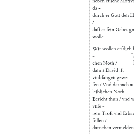
neben
etliche
Motiv
da
-
durch
er
Gott
den
H
/
daß
er
ſein
Gebet
gn
wolle
.
Wir
wollen
erſtlich
-
chen
Noth
/
[
damit
David
iſt
vmbfangen
gewe
-
ſen
/
Vnd
darnach
a
leiblichen
Noth
Bericht
thun
/
vnd
w
vnſe
-
rem
Troſt
vnd
Erba
ſollen
/
darneben
vermelden