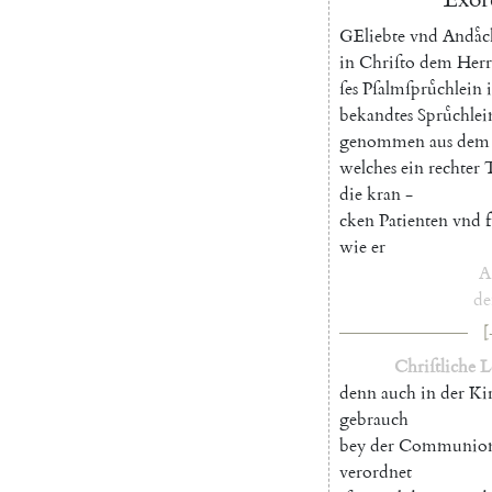
G
Eliebte
vnd
Andaͤc
in
Chriſto
dem
Herr
ſes
Pſalmſpruͤchlein
i
bekandtes
Spruͤchlei
genommen
aus
dem
welches
ein
rechter
die
kran
-
cken
Patienten
vnd
f
wie
er
A
de
[
Chriſtliche
L
denn
auch
in
der
Ki
gebrauch
bey
der
Communio
verordnet