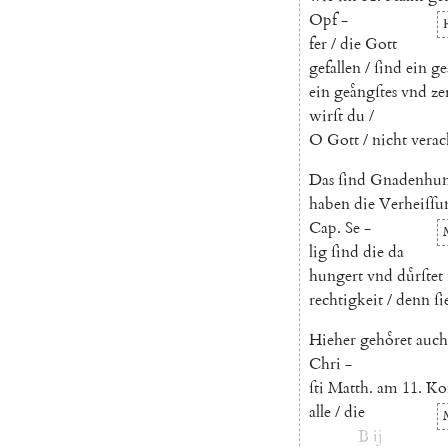
Opf
-
fer
/
die
Gott
gefallen
/
ſind
ein
ge
ein
geaͤngſtes
vnd
ze
wirſt
du
/
O
Gott
/
nicht
verac
Das
ſind
Gnadenhun
haben
die
Verheiſſu
Cap.
Se
-
lig
ſind
die
da
hungert
vnd
duͤrſtet
rechtigkeit
/
denn
ſi
Hieher
gehoͤret
auch
Chri
-
ſti
Matth.
am
11.
Ko
alle
/
die
B
ij