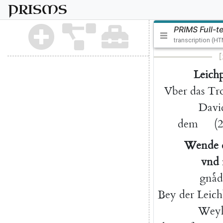
PRISMS
PRIMS Full-t
transcription (H
[
Leichp
Vber
das
Tro
Davi
dem
(
2
Wende
vnd
gnaͤd
Bey
der
Leich
Weyl