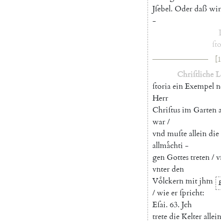
Jſebel
.
Oder
daß
wir
-
ſto
[1
Chriſtliche
L
ſtoria
ein
Exempel
n
Herr
Chriſtus
im
Garten
war
/
vnd
muſte
allein
die
allmaͤchti
-
gen
Gottes
treten
/
v
vnter
den
Voͤlckern
mit
jhm
/
wie
er
ſpricht
:
Eſai
.
63.
Jch
trete
die
Kelter
allei