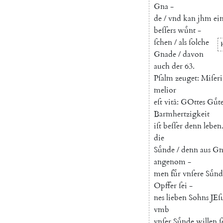
Gna
-
de
/
vnd
kan
jhm
ei
beſſers
wuͤnt
-
ſchen
/
als
ſolche
Gnade
/
davon
auch
der
63.
Pſalm
zeuget
:
Miſeri
melior
eſt
vitâ
:
GOttes
Guͤt
Barmhertzigkeit
iſt
beſſer
denn
leben
die
Suͤnde
/
denn
aus
Gn
angenom
-
men
fuͤr
vnſere
Suͤnd
Opffer
ſei
-
nes
lieben
Sohns
JEſ
vmb
vnſer
Suͤnde
willen
ſ