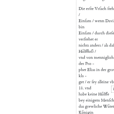
Die
erſte
Vrſach
ſteh
/
Einſam
/
wenn
Davi
bin
Einſam
/
durch
dieſ
verſtehet
er
nichts
anders
/
als
da
Huͤlffloß
/
vnd
von
menniglich
der
Pro
-
phet
Elias
in
der
gra
kla
-
get
/
er
ſey
alleine
vb
18.
vnd
1
habe
keine
Huͤlffe
bey
einigem
Menſch
das
grewliche
Wuͤte
Koͤnigin