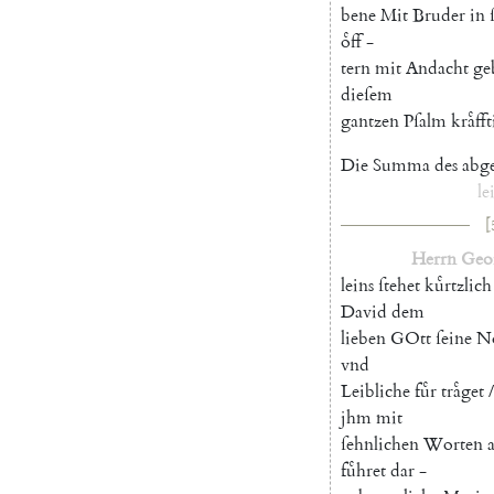
bene
Mit
Bruder
in
oͤff
-
tern
mit
Andacht
ge
dieſem
gantzen
Pſalm
kraͤff
Die
Summa
des
abg
le
[
Herrn
Geo
leins
ſtehet
kuͤrtzlich
David
dem
lieben
GOtt
ſeine
N
vnd
Leibliche
fuͤr
traͤget
/
jhm
mit
ſehnlichen
Worten
fuͤhret
dar
-