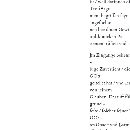
iſt
/
weil
darinnen
d
TroſtArgu
-
ment
begriffen
ſeyn
angefochte
-
nen
betruͤbten
Gewiſ
todtkrancken
Pa
-
tienten
troͤſten
vnd
a
Jm
Eingange
bekenn
-
bige
Zuverſicht
/
di
GOtt
geſtellet
hat
/
vnd
ze
von
ſeinem
Glauben
.
Darauff
fu
grund
-
feſte
/
ſolcher
ſeiner
GOt
-
tes
Gnade
vnd
Barmh