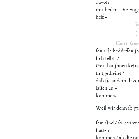
davon
mittheilen
.
Die
Enge
helf
-
fe
[1
Herrn
Geo
fen
/
ſie
beduͤrffen
jh
ſich
ſelbſt
/
Gott
hat
jhnen
kein
mitgetheilet
/
daß
ſie
andern
davo
laſſen
zu
-
kommen
.
Weil
wir
denn
ſo
ga
-
ſam
ſind
/
ſo
kan
vn
ſtatten
kommen
/
als
die
pu