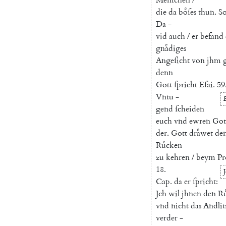
die
da
boͤſes
thun
.
So
Da
-
vid
auch
/
er
befand
gnaͤdiges
Angeſicht
von
jhm
denn
Gott
ſpricht
Eſai
.
59
Vntu
-
gend
ſcheiden
euch
vnd
ewren
Got
der
.
Gott
draͤwet
de
Ruͤcken
zu
kehren
/
beym
Pr
18.
J
Cap.
da
er
ſpricht
:
Jch
wil
jhnen
den
Ru
vnd
nicht
das
Andlit
verder
-