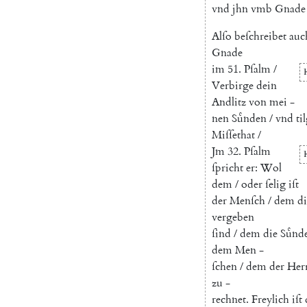
vnd
jhn
vmb
Gnade
Alſo
beſchreibet
auc
Gnade
im
51.
Pſalm
/
Verbirge
dein
Andlitz
von
mei
-
nen
Suͤnden
/
vnd
ti
Miſſethat
/
Jm
32.
Pſalm
ſpricht
er
:
Wol
dem
/
oder
ſelig
iſt
der
Menſch
/
dem
di
vergeben
ſind
/
dem
die
Suͤnd
dem
Men
-
ſchen
/
dem
der
Her
zu
-
rechnet
.
Freylich
iſt