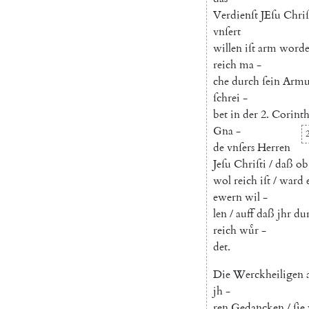
Verdienſt
JEſu
Chriſ
vnſert
willen
iſt
arm
word
reich
ma
-
che
durch
ſein
Armu
ſchrei
-
bet
in
der
2.
Corint
Gna
-
2
de
vnſers
Herren
Jeſu
Chriſti
/
daß
ob
wol
reich
iſt
/
ward
ewern
wil
-
len
/
auff
daß
jhr
du
reich
wuͤr
-
det
.
Die
Werckheiligen
jh
-
ren
Gedancken
/
ſie