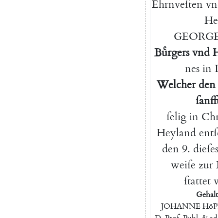
Ehrnveſten
vn
He
GEORG
Buͤrgers
vnd
H
nes
in
Welcher
den
ſanff
ſelig
in
Chr
Heyland
entſ
den
9.
dieſe
weiſe
zur
ſtattet
Gehal
JOHANNE
Hö
D.
Prof.
Publ.
&
ad