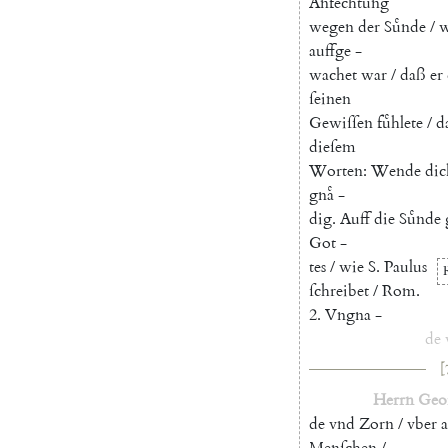
Anfechtung
wegen
der
Suͤnde
/
w
auffge
-
wachet
war
/
daß
er
ſeinen
Gewiſſen
fuͤhlete
/
d
dieſem
Worten
:
Wende
dic
gnaͤ
-
dig
.
Auff
die
Suͤnde
Got
-
tes
/
wie
S.
Paulus
ſchreibet
/
Rom.
2.
Vngna
-
de
[
Herrn
Geo
de
vnd
Zorn
/
vber
a
Menſchen
/