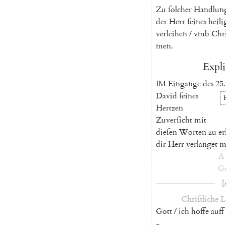
Zu
ſolcher
Handlun
der
Herr
ſeines
heili
verleihen
/
vmb
Chri
men
.
Expli
I
M
Eingange
des
25.
David
ſeines
Hertzen
Zuverſicht
mit
dieſen
Worten
zu
e
dir
Herr
verlanget
m
A
Go
[
Chriſtliche
L
Gott
/
ich
hoffe
auff
-