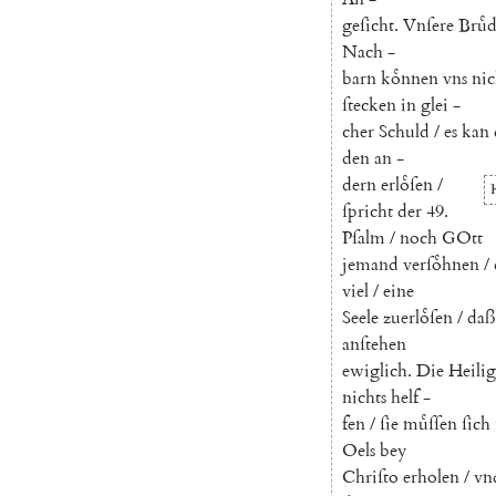
geſicht
.
Vnſere
Bruͤ
Nach
-
barn
koͤnnen
vns
nic
ſtecken
in
glei
-
cher
Schuld
/
es
kan
den
an
-
dern
erloͤſen
/
ſpricht
der
49.
Pſalm
/
noch
GOtt
jemand
verſoͤhnen
/
viel
/
eine
Seele
zuerloͤſen
/
daß
anſtehen
ewiglich
.
Die
Heili
nichts
helf
-
fen
/
ſie
muͤſſen
ſich
Oels
bey
Chriſto
erholen
/
vn