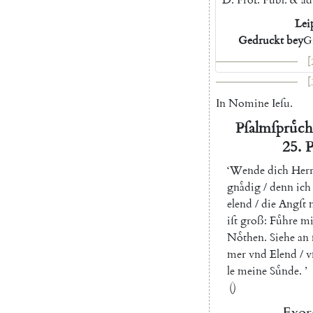
Lei
Gedruckt
bey
G
[
[
In
Nomine
Ieſu
.
Pſalmſpruͤch
25.
P
‘
Wende
dich
Her
gnaͤdig
/
denn
ich
elend
/
die
Angſt
iſt
groß
:
Fuͤhre
mi
Noͤthen
.
Siehe
an
mer
vnd
Elend
/
v
le
meine
Suͤnde
.
’
()
Exor