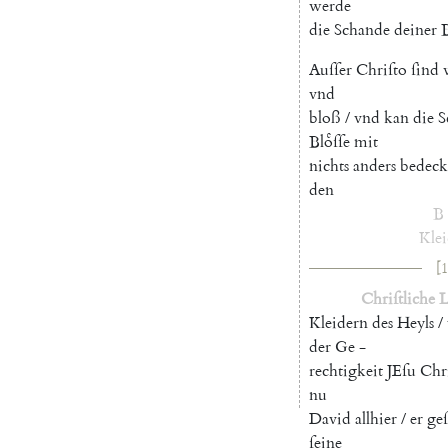
werde
die
Schande
deiner
B
Auſſer
Chriſto
ſind
vnd
bloß
/
vnd
kan
die
S
Bloͤſſe
mit
nichts
anders
bedeck
den
B
Klei
[1
Chriſtliche
L
Kleidern
des
Heyls
/
der
Ge
-
rechtigkeit
JEſu
Chri
nu
David
allhier
/
er
geſ
ſeine