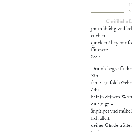
j
[1
Chriſtliche
L
jhr
muͤhſelig
vnd
be
euch
er
-
quicken
/
bey
mir
ſo
fuͤr
ewre
Seele
.
Drumb
begreifft
die
Ein
-
ſam
/
ein
ſolch
Gebe
/
du
haſt
in
deinem
Wor
du
ein
ge
-
aͤngſtiges
vnd
muͤheſ
ſich
allein
deiner
Gnade
troͤſtet