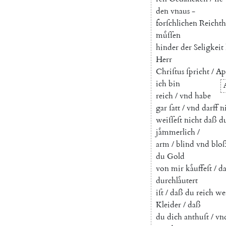
den
vnaus
-
forſchlichen
Reicht
muͤſſen
hinder
der
Seligkeit
Herr
Chriſtus
ſpricht
/
Ap
ich
bin
reich
/
vnd
habe
gar
ſatt
/
vnd
darff
n
weiſſeſt
nicht
daß
d
jaͤmmerlich
/
arm
/
blind
vnd
blo
du
Gold
von
mir
kaͤuffeſt
/
da
durchlaͤutert
iſt
/
daß
du
reich
we
Kleider
/
daß
du
dich
anthuſt
/
vn