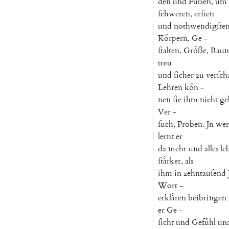
den
und
Fuͤßen
,
um
ſchweren
,
erſten
und
nothwendigſte
Koͤrpern
,
Ge
-
ſtalten
,
Groͤße
,
Rau
treu
und
ſicher
zu
verſch
Lehren
koͤn
-
nen
ſie
ihm
nicht
ge
Ver
-
ſuch
,
Proben
.
Jn
wen
lernt
er
da
mehr
und
alles
le
ſtaͤrker
,
als
ihm
in
zehntauſend
Wort
-
erklaͤren
beibringen
er
Ge
-
ſicht
und
Gefuͤhl
una