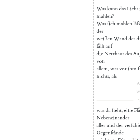
Was
kann
das
Licht
mahlen
?
Was
ſich
mahlen
laͤß
der
weißen
Wand
der
d
faͤllt
auf
die
Netzhaut
des
Au
von
allem
,
was
vor
ihm
ſ
nichts
,
als
A
w
1
was
da
ſteht
,
eine
Fla
Nebeneinander
aller
und
der
verſchi
Gegenſtaͤnde