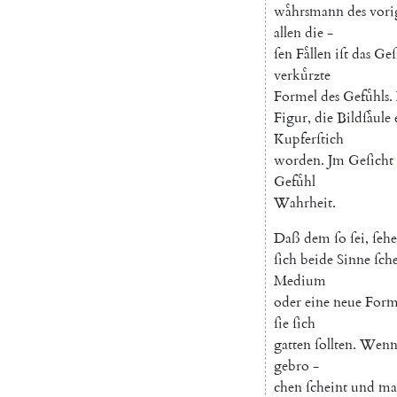
waͤhrsmann
des
vori
allen
die
-
ſen
Faͤllen
iſt
das
Geſ
verkuͤrzte
Formel
des
Gefuͤhls
.
Figur
,
die
Bildſaͤule
Kupferſtich
worden
.
Jm
Geſicht
Gefuͤhl
Wahrheit
.
Daß
dem
ſo
ſei
,
ſeh
ſich
beide
Sinne
ſch
Medium
oder
eine
neue
Form
ſie
ſich
gatten
ſollten
.
Wen
gebro
-
chen
ſcheint
und
ma