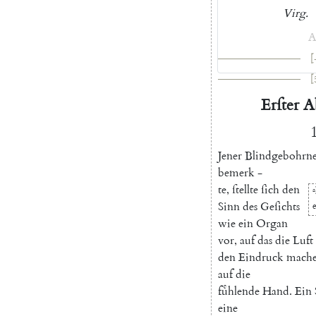
Virg.
A
[
[
Erſter
A
1
J
ener
Blindgebohrn
bemerk
-
te
,
ſtellte
ſich
den
a
Sinn
des
Geſichts
e
wie
ein
Organ
vor
,
auf
das
die
Luft
den
Eindruck
mach
auf
die
fuͤhlende
Hand
.
Ein
eine