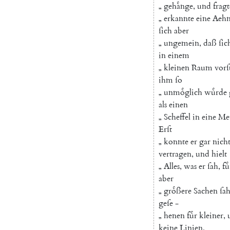
„
gehaͤnge
,
und
fragt
„
erkannte
eine
Aehn
ſich
aber
„
ungemein
,
daß
ſic
in
einem
„
kleinen
Raum
vorſ
ihm
ſo
„
unmoͤglich
wuͤrde
als
einen
„
Scheffel
in
eine
Me
Erſt
„
konnte
er
gar
nich
vertragen
,
und
hielt
„
Alles
,
was
er
ſah
,
fuͤ
aber
„
groͤßere
Sachen
ſa
geſe
-
„
henen
fuͤr
kleiner
,
keine
Linien
,