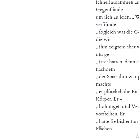
ſchnell
zuſammen
z
Gegenſtaͤnde
um
ſich
zu
leſen
.
„
W
verſtuͤnde
„
ſogleich
was
die
Ge
die
wir
„
ihm
zeigten
;
aber
uns
ge
-
„
irret
hatten
,
denn
e
nachdem
„
der
Staar
ihm
war
machte
„
er
ploͤtzlich
die
En
Koͤrper
,
Er
-
„
hoͤhungen
und
Ver
vorſtellten
.
Er
„
hatte
ſie
bisher
nur
Flaͤchen
A