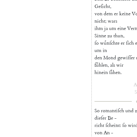
Geſicht
,
von
dem
er
keine
Vo
nicht
;
wars
ihm
ja
um
eine
Ver
Sinne
zu
thun
,
ſo
wuͤnſchte
er
ſich
um
in
den
Mond
gewiſſer
fuͤhlen
,
als
wir
hinein
ſaͤhen
.
A
S
So
romantiſch
und
dieſer
Be
-
richt
ſcheint
:
ſo
wir
von
An
-