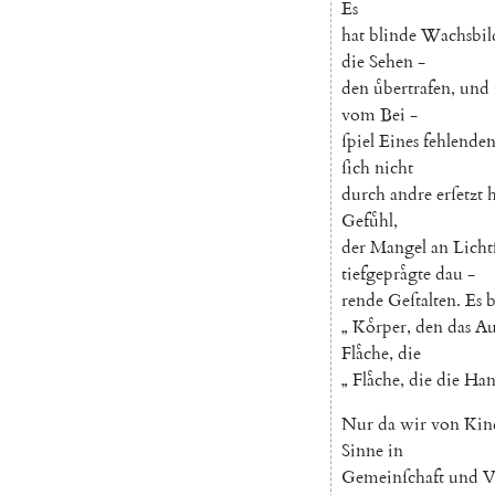
Es
hat
blinde
Wachsbil
die
Sehen
-
den
uͤbertrafen
,
und
vom
Bei
-
ſpiel
Eines
fehlende
ſich
nicht
durch
andre
erſetzt
h
Gefuͤhl
,
der
Mangel
an
Licht
tiefgepraͤgte
dau
-
rende
Geſtalten
.
Es
b
„
Koͤrper
,
den
das
Au
Flaͤche
,
die
„
Flaͤche
,
die
die
Ha
Nur
da
wir
von
Kin
Sinne
in
Gemeinſchaft
und
V