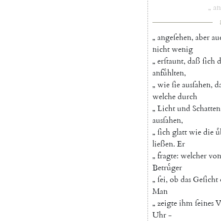
„
an
„
angeſehen
,
aber
au
nicht
wenig
„
erſtaunt
,
daß
ſich
d
anfuͤhlten
,
„
wie
ſie
ausſahen
,
d
welche
durch
„
Licht
und
Schatten
ausſahen
,
„
ſich
glatt
wie
die
u
ließen
.
Er
„
fragte
:
welcher
vo
Betruͤger
„
ſei
,
ob
das
Geſicht
Man
„
zeigte
ihm
ſeines
V
Uhr
-