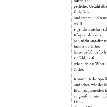
durch
koͤr
-
perliches
Gefuͤhl
uͤb
ſchließen
und
rathen
und
traͤ
weiß
eigentlich
nichts
rec
Koͤrper
,
als
Koͤr
-
per
,
nicht
angaffte
u
ſondern
erfaßte
,
hatte
,
beſaß
,
deſto
l
Gefuͤhl
,
es
iſt
,
wie
auch
das
Wort
ſ
Sache
.
Kommt
in
die
Spie
und
ſehet
,
wie
der
k
Erfahrungsmenſch
f
et
,
greift
,
nimmt
,
wa
Haͤn
-