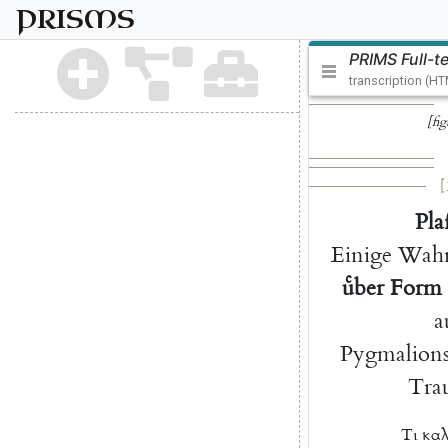
PRISMS
PRIMS Full-t
transcription (H
[fig
[
Pla
Einige
Wah
uͤber
Form
a
Pygmalion
Tra
Τι
καλ