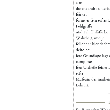
eins
durchs
andre
unterſ
ſtaͤrket
—
formt
er
ſein
erſtes
U
Fehlgriffe
und
Fehlſchluͤſſe
ko
Wahrheit
,
und
je
ſolider
er
hier
dacht
deſto
beſ
-
ſere
Grundlage
legt
complexe
-
ſten
Urtheile
ſeines
erſte
Muſeum
der
mathem
Lehrart
.
E
1
Es
iſt
erprobte
Wahr