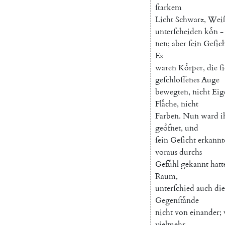
ſtarkem
Licht
Schwarz
,
Wei
unterſcheiden
koͤn
-
nen
;
aber
ſein
Geſic
Es
waren
Koͤrper
,
die
ſ
geſchloſſenes
Auge
bewegten
,
nicht
Eig
Flaͤche
,
nicht
Farben
.
Nun
ward
geoͤfnet
,
und
ſein
Geſicht
erkannt
voraus
durchs
Gefuͤhl
gekannt
hatt
Raum
,
unterſchied
auch
die
Gegenſtaͤnde
nicht
von
einander
;
vielmehr