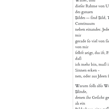
Waſſer
,
und
dieſer
Rahme
von
U
des
ganzen
Bildes
—
ſind
Bild
,
T
Continuum
neben
einander
.
Jed
mir
gerade
ſo
viel
von
ſi
von
mir
ſelbſt
zeigt
,
das
iſt
,
F
daß
ich
mehr
bin
,
muß
Sinnen
erken
-
nen
,
oder
aus
Jdeen
Warum
ſolls
alſo
Wu
Blinde
,
denen
ihr
Geſicht
g
als
ein