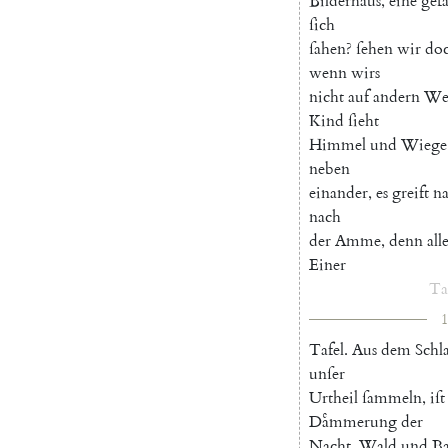
Bilderhaus
,
eine
gefa
ſich
ſahen
?
ſehen
wir
do
wenn
wirs
nicht
auf
andern
We
Kind
ſieht
Himmel
und
Wiege
neben
einander
,
es
greift
n
nach
der
Amme
,
denn
all
Einer
Ta
1
Tafel
.
Aus
dem
Schl
unſer
Urtheil
ſammeln
,
iſt
Daͤmmerung
der
Nacht
,
Wald
und
B