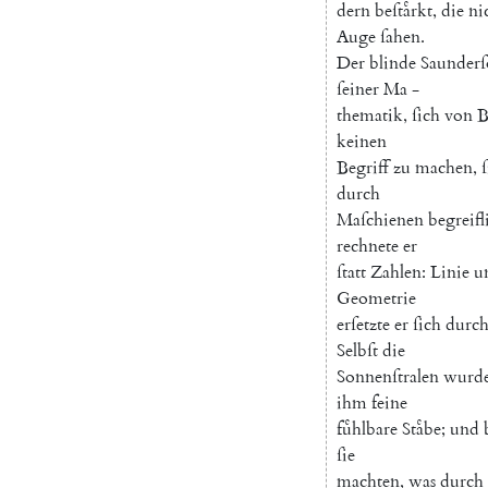
dern
beſtaͤrkt
,
die
ni
Auge
ſahen
.
Der
blinde
Saunder
ſeiner
Ma
-
thematik
,
ſich
von
B
keinen
Begriff
zu
machen
,
ſ
durch
Maſchienen
begreifl
rechnete
er
ſtatt
Zahlen
:
Linie
u
Geometrie
erſetzte
er
ſich
durc
Selbſt
die
Sonnenſtralen
wurd
ihm
feine
fuͤhlbare
Staͤbe
;
und
ſie
machten
,
was
durch