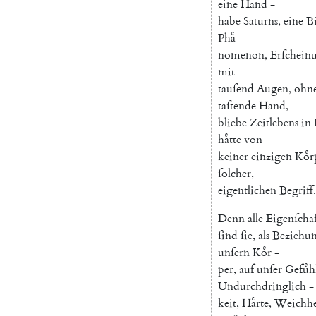
eine
Hand
-
habe
Saturns
,
eine
B
Phaͤ
-
nomenon
,
Erſchein
mit
tauſend
Augen
,
ohn
taſtende
Hand
,
bliebe
Zeitlebens
in
haͤtte
von
keiner
einzigen
Koͤr
ſolcher
,
eigentlichen
Begriff
.
Denn
alle
Eigenſcha
ſind
ſie
,
als
Beziehu
unſern
Koͤr
-
per
,
auf
unſer
Gefuͤh
Undurchdringlich
-
keit
,
Haͤrte
,
Weichhe