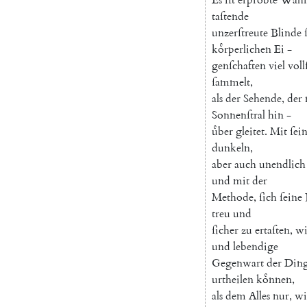
taſtende
unzerſtreute
Blinde
koͤrperlichen
Ei
-
genſchaften
viel
voll
ſammelt
,
als
der
Sehende
,
der
Sonnenſtral
hin
-
uͤber
gleitet
.
Mit
ſei
dunkeln
,
aber
auch
unendlich
und
mit
der
Methode
,
ſich
ſeine
treu
und
ſicher
zu
ertaſten
,
wi
und
lebendige
Gegenwart
der
Din
urtheilen
koͤnnen
,
als
dem
Alles
nur
,
wi