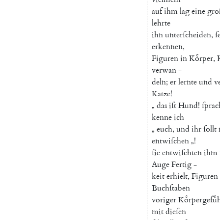
auf
ihm
lag
eine
gro
lehrte
ihn
unterſcheiden
,
ſ
erkennen
,
Figuren
in
Koͤrper
,
verwan
-
deln
;
er
lernte
und
v
Katze
!
„
das
iſt
Hund
!
ſprac
kenne
ich
„
euch
,
und
ihr
ſollt
entwiſchen
„
!
ſie
entwiſchten
ihm
Auge
Fertig
-
keit
erhielt
,
Figuren
Buchſtaben
voriger
Koͤrpergefuͤ
mit
dieſen