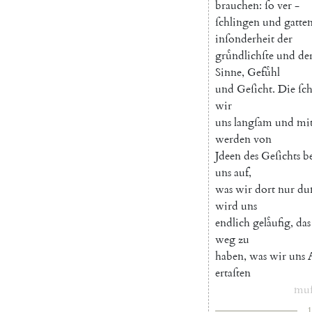
brauchen
:
ſo
ver
-
ſchlingen
und
gatte
inſonderheit
der
gruͤndlichſte
und
de
Sinne
,
Gefuͤhl
und
Geſicht
.
Die
ſc
wir
uns
langſam
und
mi
werden
von
Jdeen
des
Geſichts
be
uns
auf
,
was
wir
dort
nur
du
wird
uns
endlich
gelaͤufig
,
das
weg
zu
haben
,
was
wir
uns
ertaſten
muſ
1