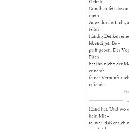
Geſtalt
,
Rundheit
ſei
?
davon
mein
Auge
durchs
Licht
,
a
ſelbſt
-
ſtaͤndig
Denken
ein
lebendigen
Be
-
griff
geben
.
Der
Vog
Fiſch
hat
ihn
nicht
;
der
Me
er
nebſt
ſeiner
Vernunft
auc
taſtende
Ha
1
Hand
hat
.
Und
wo
e
kein
Mit
-
tel
war
,
daß
er
ſich