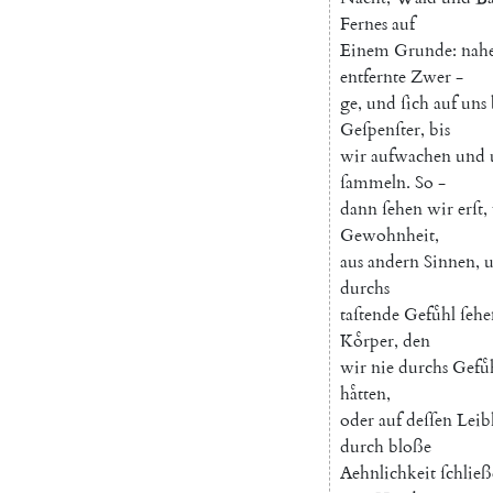
Fernes
auf
Einem
Grunde
:
nah
entfernte
Zwer
-
ge
,
und
ſich
auf
uns
Geſpenſter
,
bis
wir
aufwachen
und
ſammeln
.
So
-
dann
ſehen
wir
erſt
,
Gewohnheit
,
aus
andern
Sinnen
,
durchs
taſtende
Gefuͤhl
ſehe
Koͤrper
,
den
wir
nie
durchs
Gefuͤ
haͤtten
,
oder
auf
deſſen
Leib
durch
bloße
Aehnlichkeit
ſchlie