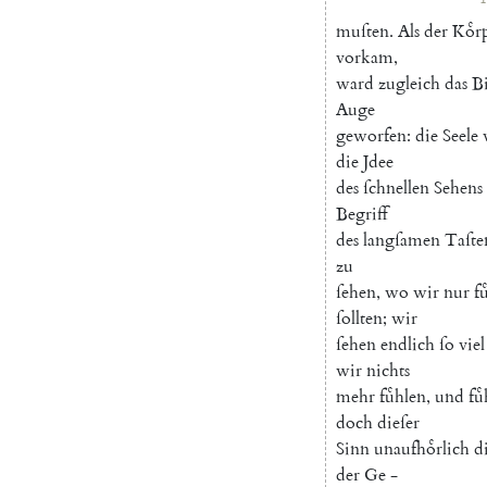
muſten
.
Als
der
Koͤr
vorkam
,
ward
zugleich
das
B
Auge
geworfen
:
die
Seele
die
Jdee
des
ſchnellen
Sehens
Begriff
des
langſamen
Taſte
zu
ſehen
,
wo
wir
nur
f
ſollten
;
wir
ſehen
endlich
ſo
viel
wir
nichts
mehr
fuͤhlen
,
und
fu
doch
dieſer
Sinn
unaufhoͤrlich
d
der
Ge
-