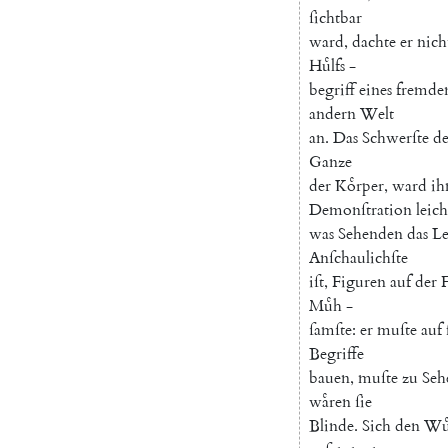
ſichtbar
ward
,
dachte
er
nich
Huͤlfs
-
begriff
eines
fremde
andern
Welt
an
.
Das
Schwerſte
de
Ganze
der
Koͤrper
,
ward
i
Demonſtration
leich
was
Sehenden
das
Le
Anſchaulichſte
iſt
,
Figuren
auf
der
F
Muͤh
-
ſamſte
:
er
muſte
auf
Begriffe
bauen
,
muſte
zu
Seh
waͤren
ſie
Blinde
.
Sich
den
Wuͤ