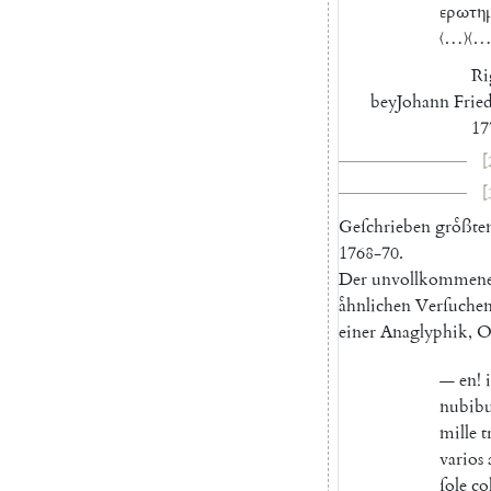
ερωτη
〈…〉〈…
Ri
bey
Johann
Frie
17
[
[
Geſchrieben
groͤßte
1768-70
.
Der
unvollkommen
aͤhnlichen
Verſuche
einer
Anaglyphik
,
O
—
en
!
i
nubibu
mille
t
varios
ſole
co