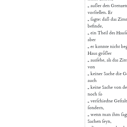
„
außer
den
Grenze
vorſtellen
.
Er
„
ſagte
:
daß
das
Zim
befinde
,
„
ein
Theil
des
Hauſ
aber
„
er
konnte
nicht
be
Haus
groͤßer
„
ausſehe
,
als
das
Zi
von
„
keiner
Sache
die
Ge
auch
„
keine
Sache
von
de
noch
ſo
„
verſchiedne
Geſtalt
ſondern
,
„
wenn
man
ihm
ſag
Sachen
ſeyn
,