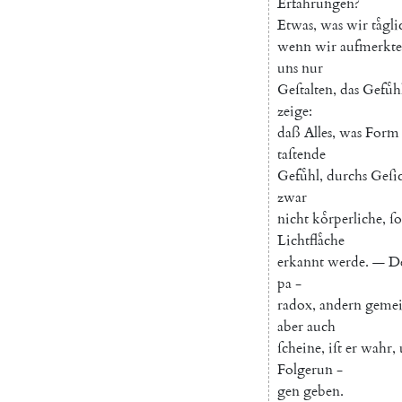
Erfahrungen
?
Etwas
,
was
wir
taͤgl
wenn
wir
aufmerkt
uns
nur
Geſtalten
,
das
Gefuͤh
zeige
:
daß
Alles
,
was
Form
taſtende
Gefuͤhl
,
durchs
Geſi
zwar
nicht
koͤrperliche
,
ſ
Lichtflaͤche
erkannt
werde
.
—
D
pa
-
radox
,
andern
geme
aber
auch
ſcheine
,
iſt
er
wahr
,
Folgerun
-
gen
geben
.