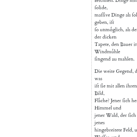
zeichnen
.
Dinge
hin
ſolide
,
maſſive
Dinge
als
ſo
geben
,
iſt
ſo
unmoͤglich
,
als
de
der
dicken
Tapete
,
den
Bauer
i
Windmuͤhle
ſingend
zu
mahlen
.
Die
weite
Gegend
,
d
was
iſt
ſie
mit
allen
ihren
Bild
,
Flaͤche
?
Jener
ſich
he
Himmel
und
jener
Wald
,
der
ſich
jenes
hingebreitete
Feld
,