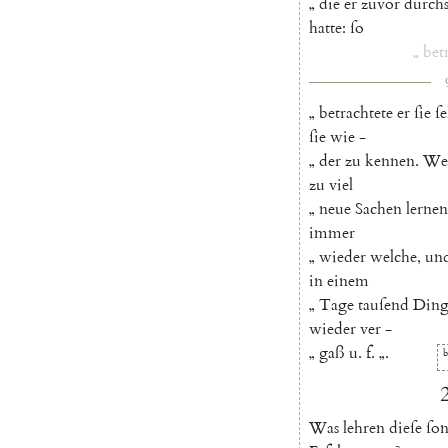
„
die
er
zuvor
durch
hatte
:
ſo
„
bet
„
betrachtete
er
ſie
ſ
ſie
wie
-
„
der
zu
kennen
.
We
zu
viel
„
neue
Sachen
lernen
immer
„
wieder
welche
,
un
in
einem
„
Tage
tauſend
Ding
wieder
ver
-
„
gaß
u.
f.
„
.
b
2
W
as
lehren
dieſe
ſo