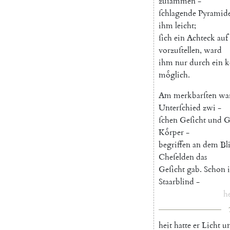
zuſammen
-
ſchlagende
Pyramid
ihm
leicht
;
ſich
ein
Achteck
auf
vorzuſtellen
,
ward
ihm
nur
durch
ein
k
moͤglich
.
Am
merkbarſten
wa
Unterſchied
zwi
-
ſchen
Geſicht
und
G
Koͤrper
-
begriffen
an
dem
Bl
Cheſelden
das
Geſicht
gab
.
Schon
Staarblind
-
he
heit
hatte
er
Licht
u