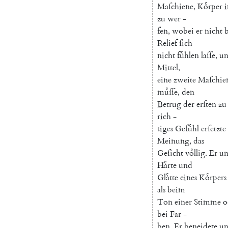
Maſchiene
,
Koͤrper
zu
wer
-
fen
,
wobei
er
nicht
b
Relief
ſich
nicht
fuͤhlen
laſſe
,
u
Mittel
,
eine
zweite
Maſchie
muͤſſe
,
den
Betrug
der
erſten
zu
rich
-
tiges
Gefuͤhl
erſetzte
Meinung
,
das
Geſicht
voͤllig
.
Er
un
Haͤrte
und
Glaͤtte
eines
Koͤrpers
als
beim
Ton
einer
Stimme
o
bei
Far
-
ben
.
Er
beneidete
un