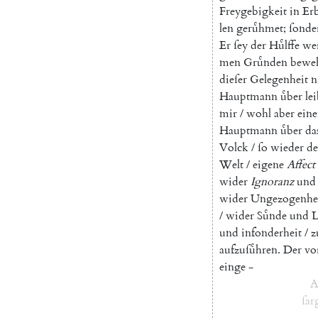
Freygebigkeit
in
Er
len
geruͤhmet
;
ſonde
Er
ſey
der
Huͤlffe
we
men
Gruͤnden
bewe
dieſer
Gelegenheit
n
Hauptmann
uͤber
le
mir
/
wohl
aber
ein
Hauptmann
uͤber
da
Volck
/
ſo
wieder
d
Welt
/
eigene
Affect
wider
Ignoranz
und
wider
Ungezogenhe
/
wider
Suͤnde
und
L
und
infonderheit
/
z
aufzuſuͤhren
.
Der
vo
einge
-
A
ſar