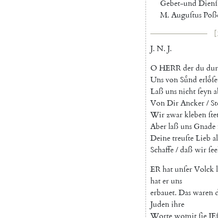
Gebet-und
Dienſ
M.
Auguſtus
Poße
[
J.
N.
J.
O
HERR
der
du
dur
Uns
von
Suͤnd
erloͤſe
Laß
uns
nicht
ſeyn
a
Von
Dir
Ancker
/
St
Wir
zwar
kleben
ſte
Aber
laß
uns
Gnade
Deine
treuſte
Lieb
a
Schaffe
/
daß
wir
ſee
E
R
hat
unſer
Volck
hat
er
uns
erbauet
.
Das
waren
Juden
ihre
Worte
womit
ſie
JE