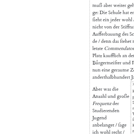
muß
aber
weiter
ge
ge
:
Die
Schule
hat
er
ſieht
ein
jeder
wohl
nicht
von
der
Stifft
Aufferbauung
des
Sc
de
/
denn
das
ſtehet
letzte
Commendato
Platz
kaufflich
an
de
Buͤrgermeiſter
und
nun
eine
geraume
Z
anderthalbhundert
J
3
Aber
was
die
Anzahl
und
große
Frequenz
der
Studierenden
Jugend
anbelanget
/
ſage
ich
wohl
recht
/