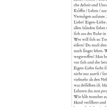
che
Arbeit
und
Unr
Kraͤffte
/
Leben
/
auc
Vermoͤgen
zuſatzte
.
Liebe
?
Eigen-Liebe
allen
Staͤnden
ſiehet
ſich
aus
der
Ruhe
in
Wer
will
ſich
zu
To
eifern
?
Du
muſt
den
noch
laͤnger
leben
.
W
wegwerffen
?
Man
b
vor
ſich
und
die
Sei
Eigen-Liebe
ſucht
ſ
nicht
nur
zuerſt
/
ſo
vielmehr
als
den
Neb
was
deſſelben
iſt
.
Ma
Lehrern
das
non
pro
Wie
haͤlt
mancher
z
Hand
verſilbert
und