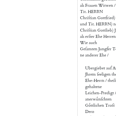
als
F
rauen
W
itwen
/
Tit.
HERRN
Chriſtian
Gottfried
)
und
Tit.
HERRN
)
n
Chriſtian
Gottlieb
)
J
als
erſter
E
he
H
erren
Wie
auch
G
eſamten
J
ungfer
T
ne
anderer
E
he
/
Ubergiebet
auf
A
Jhrem
ſeeligen
th
Ehe-Herrn
/
theil
gehaltene
Leichen-Predigt
anerwuͤnſchten
Goͤttlichen
Troſt
Dero