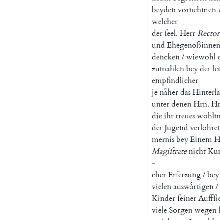
beyden
vornehmen
welcher
der
ſeel
.
Herr
Rector
und
Ehegenoßinne
dencken
/
wiewohl
zumahlen
bey
der
le
empfindlicher
je
naͤher
das
Hinterl
unter
denen
Hrn.
Hr
die
ihr
treues
wohlm
der
Jugend
verlohre
mernis
bey
Einem
H
Magiſtrate
nicht
Ku
-
cher
Erſetzung
/
bey
vielen
auswaͤrtigen
/
Kinder
ſeiner
Auffſi
viele
Sorgen
wegen