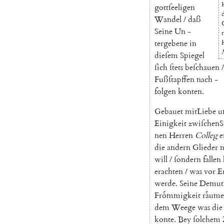
gottſeeligen
Wandel
/
daß
Seine
Un
-
tergebene
in
dieſem
Spiegel
ſich
ſtets
beſchauen
/
Fußſtapffen
nach
-
folgen
konten
.
Gebauet
mitLiebe
u
Einigkeit
zwiſchenS
nen
Herren
Colleg
e
die
andern
Glieder
n
will
/
ſondern
fallen
erachten
/
was
vor
E
werde
.
Seine
Demut
Froͤmmigkeit
raͤume
dem
Weege
was
die
konte
.
Bey
ſolchem