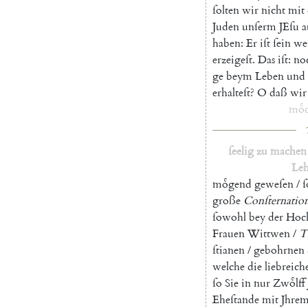
ſolten
wir
nicht
mit
Juden
unſerm
JEſu
a
haben
:
Er
iſt
ſein
we
erzeigeſt
.
Das
iſt
:
no
ge
beym
Leben
und
erhalteſt
?
O
daß
wir
moͤ
ſeelig
zu
machen
Leh
moͤgend
geweſen
/
ſ
große
Conſternatio
ſowohl
bey
der
Hoc
Frauen
Wittwen
/
Ti
ſtianen
/
gebohrnen
welche
die
liebreich
ſo
Sie
in
nur
Zwoͤlff
Eheſtande
mit
Jhre