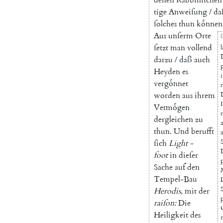
tige
Anweiſung
/
da
ſolches
thun
koͤnnen
Aus
unſerm
Orte
(
ſetzt
man
vollend
darzu
/
daß
auch
Heyden
es
i
vergoͤnnet
worden
aus
ihrem
Vetmoͤgen
dergleichen
zu
thun
.
Und
berufft
ſich
Light
-
foot
in
dieſer
p
Sache
auf
den
Tempel-Bau
Herodis
,
mit
der
raiſon
:
Die
Heiligkeit
des