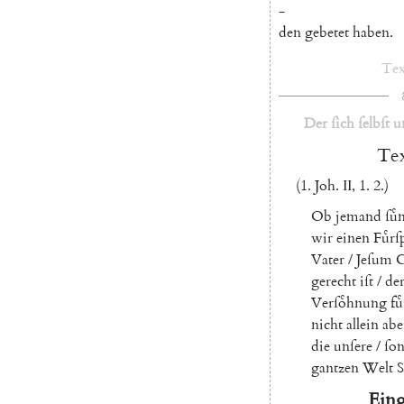
-
den
gebetet
haben
.
Tex
Der
ſich
ſelbſt
u
Tex
(
1.
Joh.
II
,
1.
2.
)
Ob
jemand
ſuͤ
wir
einen
Fuͤrſ
Vater
/
Jeſum
C
gerecht
iſt
/
der
Verſoͤhnung
fuͤ
nicht
allein
abe
die
unſere
/
ſo
gantzen
Welt
S
Ein