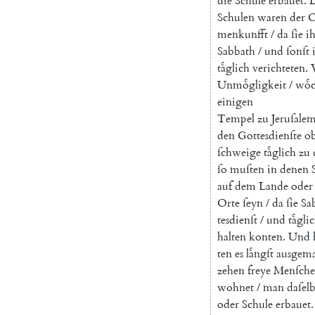
die
Schule
erbauet
.
Schulen
waren
der
O
menkunfft
/
da
ſie
i
Sabbath
/
und
ſonſt
taͤglich
verichteten
.
Unmoͤgligkeit
/
woͤc
einigen
Tempel
zu
Jeruſale
den
Gottesdienſte
ob
ſchweige
taͤglich
zu
ſo
muſten
in
denen
auf
dem
Lande
oder
Orte
ſeyn
/
da
ſie
Sa
tesdienſt
/
und
taͤgli
halten
konten
.
Und
ten
es
laͤngſt
ausgem
zehen
freye
Menſch
wohnet
/
man
daſelb
oder
Schule
erbauet
.