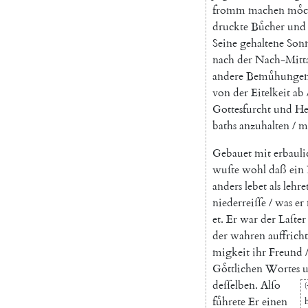
fromm
machen
moͤc
druckte
Buͤcher
und
Seine
gehaltene
Sonn
nach
der
Nach-Mitta
andere
Bemuͤhunge
von
der
Eitelkeit
ab
Gottesfurcht
und
He
baths
anzuhalten
/
m
Gebauet
mit
erbaul
wuſte
wohl
daß
ein
anders
lebet
als
lehre
niederreiſſe
/
was
er
et
.
Er
war
der
Laſter
der
wahren
auffrich
migkeit
ihr
Freund
Goͤttlichen
Wortes
deſſelben
.
Alſo
(
fuͤhrete
Er
einen