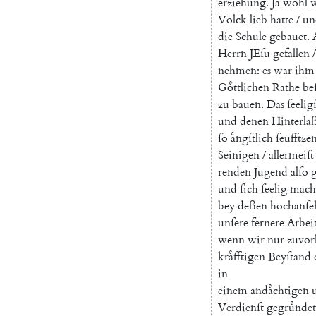
erziehung
.
Ja
wohl
w
Volck
lieb
hatte
/
un
die
Schule
gebauet
.
Herrn
JEſu
gefallen
/
nehmen
:
es
war
ihm
Goͤttlichen
Rathe
be
zu
bauen
.
Das
ſeelig
und
denen
Hinterla
ſo
aͤngſtlich
ſeufftze
Seinigen
/
allermeiſt
renden
Jugend
alſo
und
ſich
ſeelig
mach
bey
deßen
hochanſe
unſere
fernere
Arbei
wenn
wir
nur
zuvor
kraͤfftigen
Beyſtand
in
einem
andaͤchtigen
Verdienſt
gegruͤnde