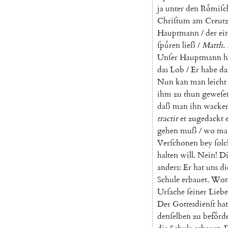
ja
unter
den
Roͤmiſc
Chriſtum
am
Creut
Hauptmann
/
der
ei
ſpuͤren
ließ
/
Matth.
Unſer
Hauptmann
h
das
Lob
/
Er
habe
da
Nun
kan
man
leicht
ihm
zu
thun
geweſe
daß
man
ihn
wacke
tractir
et
zugedackt
gehen
muß
/
wo
ma
Verſchonen
bey
ſol
halten
will
.
Nein
!
Di
anders
:
Er
hat
uns
di
Schule
erbauet
.
Wom
Urſache
ſeiner
Liebe
Der
Gottesdienſt
hat
denſelben
zu
befoͤrd