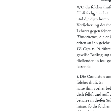
W
O
du
ſolches
thuſ
ſelbſt
ſeelig
machen
und
die
dich
hoͤren
.
Verſicherung
des
th
Lehrers
gegen
ſeine
Timotheum
,
die
er
erſten
an
ihn
geſchr
IV
.
Cap.
v.
16.
fuͤhre
gewiße
Bedingung
fließenden
ſo
ſeelig
ſetzende
I.
Die
Condition
un
ſolches
thuſt
.
Er
hatte
ihm
vorher
be
dich
ſelbſt
und
auff
beharre
in
dieſen
St
hinzu
:
ſo
du
ſolches