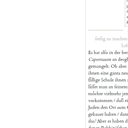
ſeelig
zu
machen
Leh
Es
hat
alſo
in
der
be
Capernaum
an
derg
gemangelt
.
Ob
aber
ihnen
eine
gantz
ne
faͤllige
Schule
ihnen
laͤſſet
man
an
ſeinem
moͤchte
vielmehr
je
vorkommen
/
daß
e
Juden
den
Ort
zum
gebauet
haben
/
dan
das
?
Aber
es
haben
d
denen
Rabbiniſchen