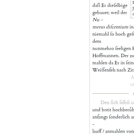
daß
Er
dieſelbige
gebauet
;
weil
der
Nu
-
merus
diſcentium
in
niemahl
ſo
hoch
geſ
dem
nunmehro
ſeeligen
Hoffmannen
.
Der
z
mahlen
da
Er
in
ſei
Weiſſenfels
nach
Zit
A
u
Den
ſich
ſelbſt
u
und
breit
hochberuͤ
anfangs
ſonderlich
a
-
lauff
/
znmahlen
von