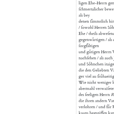
ligen
Ehe-Herrn
ge
ſchmertzlicher
bewe
als
bey
denen
ſaͤmmtlich
hi
/
ſowohl
Herren
Soͤ
Ehe
/
theils
abweſen
gegenwaͤrtigen
/
als
ſorgfaͤltigen
und
guͤtigen
Herrn
nachſehen
/
als
auch
und
Soͤhnchen
itzig
die
den
Geliebten
Va
ger
viel
zu
fruͤhzeiti
Wie
nicht
weniger
abermahl
verwaiſete
des
ſeeligen
Herrn
R
die
ihren
andern
Vat
verlohren
/
und
fuͤr
kaum
begreiffen
ka