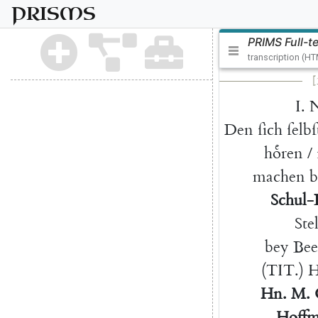
PRISMS
PRIMS Full-t
transcription (H
[
I.
Den
ſich
ſelbſ
hoͤren
/
machen
b
S
chul-
Stel
bey
Bee
(
TIT
.
)
H
n.
M.
H
off