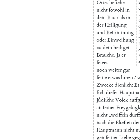
Ortes
beſtehe
c
nicht
ſowohl
in
dem
Bau
/
als
in
der
Heiligung
und
Beſtimmung
t
oder
Einweihung
zu
dem
heiligen
Brauche
.
Ja
er
ſetzet
a
noch
weiter
gar
ſeine
etwas
hinzu
/
w
Zwecke
dienlich
:
Es
ſich
dieſer
Hauptma
Juͤdiſche
Volck
auffg
an
ſeiner
Freygebigk
nicht
zweiffeln
durf
nach
die
Elteſten
der
Hauptmann
nicht
n
gen
ſeiner
Liebe
geg