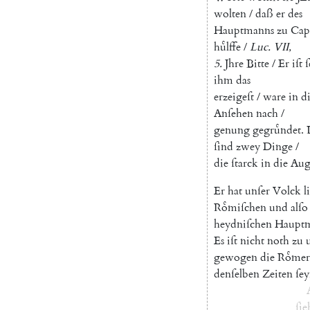
wolten
/
daß
er
des
Hauptmanns
zu
Cap
huͤlffe
/
Luc.
VII
,
5.
Jhre
Bitte
/
Er
iſt
ſ
ihm
das
erzeigeſt
/
ware
in
d
Anſehen
nach
/
genung
gegruͤndet
.
ſind
zwey
Dinge
/
die
ſtarck
in
die
Aug
Er
hat
unſer
Volck
l
Roͤmiſchen
und
alſo
heydniſchen
Haupt
Es
iſt
nicht
noth
zu
gewogen
die
Roͤmer
denſelben
Zeiten
ſe
ſie