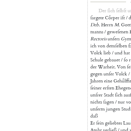
Der
ſich
ſelbſt
u
ſargete
Coͤrper
iſt
/
d
Deb
.
Herrn
M.
Gott
manns
/
geweſenen
Rectoris
unſers
Gymn
ich
von
demſelben
f
Volck
lieb
/
und
hat
Schule
gebauet
/
ſo
der
Warheit
.
Von
ſe
gegen
unſer
Volck
/
Jahren
eine
Gehuͤlffi
ſeiner
erſten
Ehegen
unſrer
Stadt
ſich
aus
nichts
ſagen
/
nur
v
unſerm
jungen
Stud
daß
Er
ſein
geliebtes
Lau
Ambt
verließ
/
und