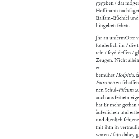
gegeben
/
das
moͤge
Hoffmann
nachſage
Balſam-Buͤchſel
und
hingeben
ſehen
.
Jhr
an
unſermOrte
v
ſonderlich
ihr
/
die
n
teln
/
ſeyd
deſſen
/
gl
Zeugen
.
Nicht
allei
er
bemühet
Hoſpitia
,
f
Patronen
zu
ſchaffen
nen
Schul-
Fiſcum
z
auch
aus
ſeinem
eig
hat
Er
mehr
gethan
aͤuſerlichen
und
erſt
und
dienlich
ſchiene
mit
ihm
in
vertraul
waren
/
ſein
dabey
g