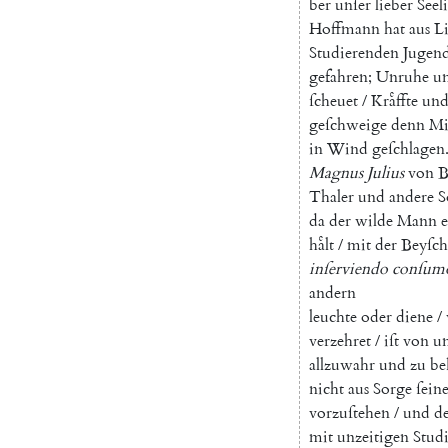
ber
unſer
lieber
Seel
Hoffmann
hat
aus
L
Studierenden
Jugen
gefahren
;
Unruhe
u
ſcheuet
/
Kraͤffte
un
geſchweige
denn
Mi
in
Wind
geſchlagen
Magnus
Julius
von
B
Thaler
und
andere
S
da
der
wilde
Mann
e
haͤlt
/
mit
der
Beyſchr
inſerviendo
conſum
andern
leuchte
oder
diene
/
verzehret
/
iſt
von
u
allzuwahr
und
zu
be
nicht
aus
Sorge
ſein
vorzuſtehen
/
und
d
mit
unzeitigen
Stud