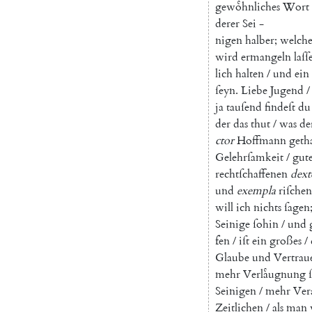
gewoͤhnliches
Wort
derer
Sei
-
nigen
halber
;
welche
wird
ermangeln
laſſ
lich
halten
/
und
ein
ſeyn
.
Liebe
Jugend
/
ja
tauſend
findeſt
du
der
das
thut
/
was
de
ctor
Hoffmann
geth
Gelehrſamkeit
/
gut
rechtſchaffenen
dext
und
exempla
riſchen
will
ich
nichts
ſagen
Seinige
ſohin
/
und
fen
/
iſt
ein
großes
/
Glaube
und
Vertrau
mehr
Verlaͤugnung
Seinigen
/
mehr
Ver
Zeitlichen
/
als
man