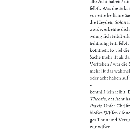
alſo
Acht
haben
/
un
ſelbſt
.
Was
die
Erkaͤ
vor
eine
heilſame
Sa
die
Heyden
;
Solon
ſ
αυτόν
,
erkenne
dich
genug
ſich
ſelbſt
er
nehmung
ſein
ſelbſt
kommen
;
ſo
viel
die
Sache
mehr
iſt
als
da
Verſtehen
/
was
die
mehr
iſt
das
wahrne
oder
acht
haben
auf
-
kentniß
ſein
ſelbſt
.
Theoria
,
das
Acht
h
Praxis
.
Unſer
Chriſ
bloßes
Wiſſen
/
ſon
ges
Thun
und
Verri
wir
wißen
.