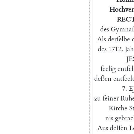
H
ochver
RECT
des
Gymnaſ
Als
derſelbe
des
1712.
Jah
JE
ſeelig
entſc
deßen
entſeel
7.
E
zu
ſeiner
Ruhe
Kirche
St
nis
gebrac
Aus
deſſen
L