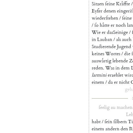
Sitzen
ſeine
Kraͤffte
/
Eyfer
denen
eingeri
wiederſtehen
/
ſeine
/
ſo
haͤtte
er
noch
la
Wie
er
dasSeinige
/
in
Lauban
/
als
auch
Studierende
Jugend
keines
Wortes
/
die
auswaͤrtig
lebende
Z
reden
.
Was
in
dem
larmini
erzehlet
wir
einem
/
da
er
nicht
geh
ſeelig
zu
machen
Leh
habt
/
ſein
ſilbern
Ti
einem
andern
den
R