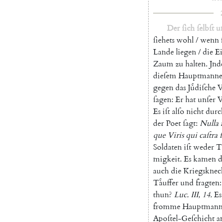
Der
ſich
ſelbſt
u
ſiehets
wohl
/
wenn
Lande
liegen
/
die
E
Zaum
zu
halten
.
Jnd
dieſem
Hauptmann
gegen
das
Juͤdiſche
V
ſagen
:
Er
hat
unſer
V
Es
iſt
alſo
nicht
durc
der
Poet
ſagt
:
Nulla
que
Viris
qui
caſtra
Soldaten
iſt
weder
T
migkeit
.
Es
kamen
auch
die
Kriegsknec
Taͤuffer
und
fragten
:
thun
?
Luc.
III
,
14.
Es
fromme
Hauptman
Apoſtel-Geſchicht
a