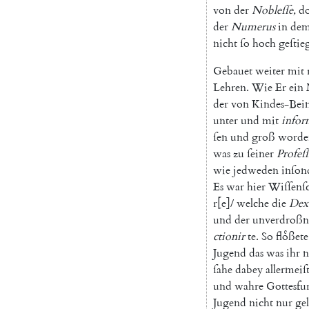
von
der
Nobleſſe
,
d
der
Numerus
in
de
nicht
ſo
hoch
geſtie
Gebauet
weiter
mit
Lehren
.
Wie
Er
ein
der
von
Kindes-Bei
unter
und
mit
infor
ſen
und
groß
worde
was
zu
ſeiner
Profeſ
wie
jedweden
inſon
Es
war
hier
Wiſſenſc
r
[
e
]
/
welche
die
Dext
und
der
unverdroßn
ctionir
te
.
So
floͤßete
Jugend
das
was
ihr
n
ſahe
dabey
allermeiſ
und
wahre
Gottesfu
Jugend
nicht
nur
ge