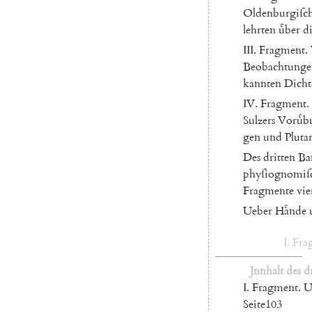
Oldenburgiſc
lehrten
uͤber
d
III
.
Fragment
.
Beobachtunge
kannten
Dicht
IV
.
Fragment
.
Sulzers
Voruͤb
gen
und
Pluta
Des
dritten
Ba
phyſiognomiſ
Fragmente
vie
Ueber
Haͤnde
I.
Fra
Jnnhalt
des
d
I.
Fragment
.
U
Seite
103