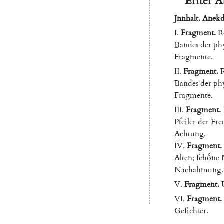
Erſter
A
Jnnhalt
.
Anekd
I.
Fragment
.
R
Bandes
der
ph
Fragmente
.
II
.
Fragment
.
Bandes
der
ph
Fragmente
.
III
.
Fragment
.
Pfeiler
der
Fre
Achtung
.
IV
.
Fragment
.
Alten
;
ſchoͤne
Nachahmung
.
V.
Fragment
.
VI
.
Fragment
.
Geſichter
.