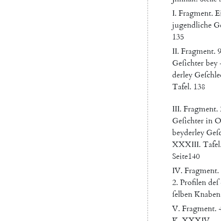
I.
Fragment
.
E
jugendliche
Ge
135
II
.
Fragment
.
Geſichter
bey
derley
Geſchle
Tafel
.
138
III
.
Fragment
.
Geſichter
in
O
beyderley
Geſc
XXXIII
.
Tafel
Seite
140
IV
.
Fragment
.
2.
Profilen
deſ
ſelben
Knaben
V.
Fragment
.
K.
XXXIV
.