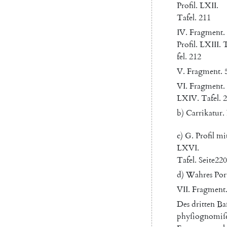
Profil
.
LXII.
Tafel
.
211
IV
.
Fragment
.
Profil
.
LXIII
.
fel
.
212
V.
Fragment
.
VI
.
Fragment
.
LXIV
.
Tafel
.
2
b
)
Carrikatur
.
c
)
G.
Profil
mi
LXVI
.
Tafel
.
Seite
220
d
)
Wahres
Port
VII
.
Fragment
Des
dritten
Ba
phyſiognomiſ