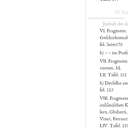
VI
.
Fr
Jnnhalt
des
d
VI
.
Fragment
.
Geſchichtsmah
fel
.
Seite
178
b
)
‒
‒
im
Profi
VII
.
Fragment
vornen
.
M.
LII.
Tafel
.
181
b
)
Derſelbe
zw
fel
.
183
VIII
.
Fragmen
italiaͤniſchen
K
lern
,
Ghiberti
,
Vinci
,
Ferrucc
LIV.
Tafel
.
18