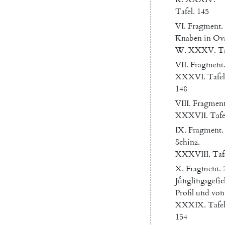
Tafel
.
145
VI
.
Fragment
.
Knaben
in
Ov
W.
XXXV.
Ta
VII
.
Fragment
XXXVI.
Tafel
148
VIII
.
Fragmen
XXXVII
.
Tafe
IX
.
Fragment
.
Schinz
.
XXXVIII
.
Taf
X.
Fragment
.
Juͤnglingsgeſic
Profil
und
von
XXXIX
.
Tafe
154