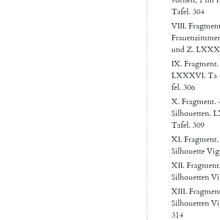
Tafel
.
304
VIII
.
Fragmen
Frauenzimme
und
Z.
LXXX
IX
.
Fragment
.
LXXXVI
.
Ta
fel
.
306
X.
Fragment
.
Silhouetten
.
L
Tafel
.
309
XI
.
Fragment
.
Silhouette
Vig
XII
.
Fragment
Silhouetten
Vi
XIII
.
Fragmen
Silhouetten
Vi
314