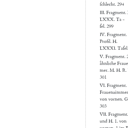
ſchlecht
.
294
III
.
Fragment
.
LXXX
.
Ta
-
fel
.
299
IV
.
Fragment
.
Profil
.
H.
LXXXI.
Tafel
V.
Fragment
.
aͤhnliche
Frau
mer
.
M.
H.
R.
301
VI
.
Fragment
.
Frauenzimmer
von
vornen
.
G
303
VII
.
Fragment
und
H.
1.
von
vornen
,
1
im
P