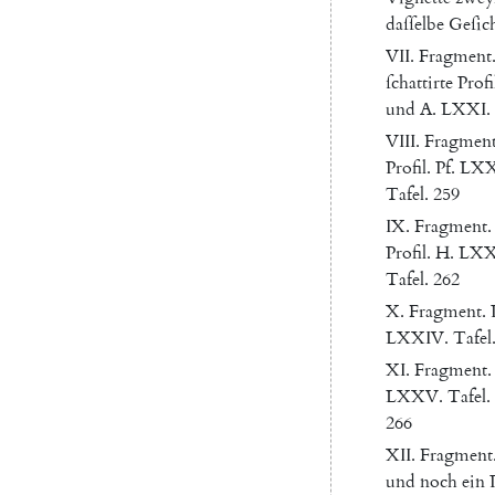
daſſelbe
Geſic
VII
.
Fragment
ſchattirte
Profi
und
A.
LXXI.
VIII
.
Fragmen
Profil
.
Pf.
LXX
Tafel
.
259
IX
.
Fragment
.
Profil
.
H.
LXXI
Tafel
.
262
X.
Fragment
.
LXXIV.
Tafel
XI
.
Fragment
.
LXXV.
Tafel
.
266
XII
.
Fragment
und
noch
ein