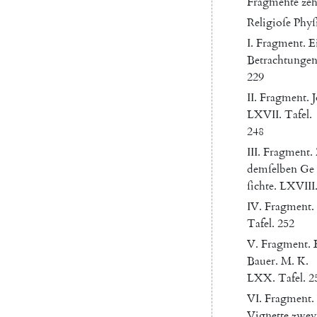
Fragmente
zeh
Religioſe
Phyſ
I.
Fragment
.
E
Betrachtunge
229
II
.
Fragment
.
LXVII.
Tafel
.
248
III
.
Fragment
.
demſelben
Ge
ſichte
.
LXVIII
IV
.
Fragment
.
Tafel
.
252
V.
Fragment
.
Bauer
.
M.
K.
LXX
.
Tafel
.
2
VI
.
Fragment
.
Vignette
zwey