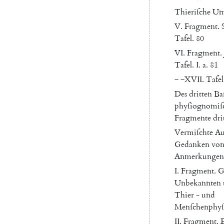
Thieriſche
Um
V.
Fragment
.
Tafel
.
80
VI
.
Fragment
.
Tafel
.
I.
a.
81
‒
‒
XVII
.
Tafel
Des
dritten
Ba
phyſiognomiſ
Fragmente
dri
Vermiſchte
Au
Gedanken
vo
Anmerkungen
I.
Fragment
.
G
Unbekannten
Thier
-
und
Menſchenphy
II
.
Fragment
.
E