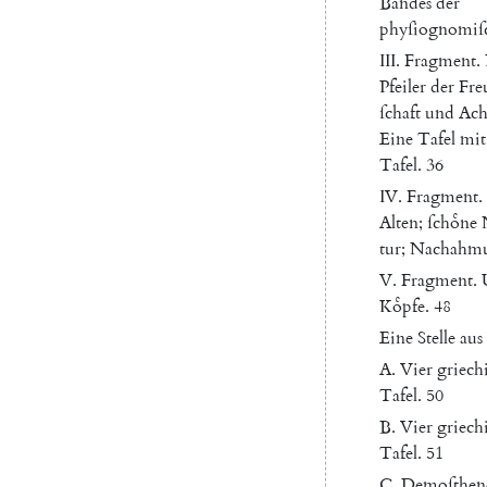
Bandes
der
phyſiognomiſ
III
.
Fragment
.
Pfeiler
der
Fre
ſchaft
und
Ach
Eine
Tafel
mit
Tafel
.
36
IV
.
Fragment
.
Alten
;
ſchoͤne
tur
;
Nachahm
V.
Fragment
.
Koͤpfe
.
48
Eine
Stelle
aus
A.
Vier
griech
Tafel
.
50
B.
Vier
griech
Tafel
.
51
C.
Demoſthen