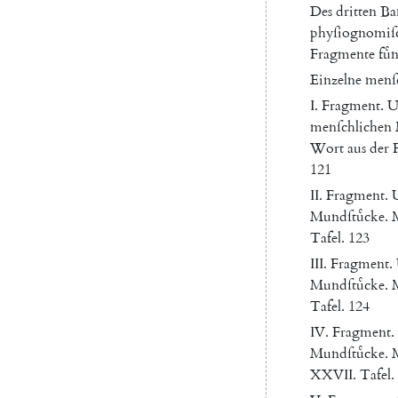
Des
dritten
Ba
phyſiognomiſ
Fragmente
fuͤ
Einzelne
menſ
I.
Fragment
.
U
menſchlichen
Wort
aus
der
F
121
II
.
Fragment
.
Mundſtuͤcke
.
Tafel
.
123
III
.
Fragment
.
Mundſtuͤcke
.
Tafel
.
124
IV
.
Fragment
.
Mundſtuͤcke
.
XXVII
.
Tafel
.