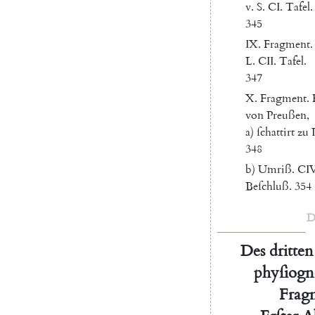
v.
S.
CI
.
Tafel
.
345
IX
.
Fragment
.
L.
CII.
Tafel
.
347
X.
Fragment
.
von
Preußen
,
a
)
ſchattirt
zu
348
b
)
Umriß
.
CIV
Beſchluß
.
354
D
Des
dritten
phyſiogn
Frag