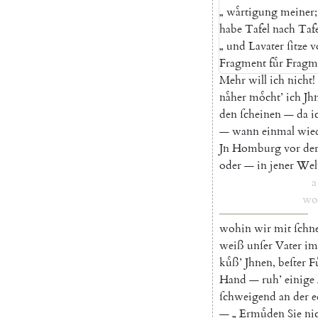
„
waͤrtigung
meiner
;
habe
Tafel
nach
Tafe
„
und
Lavater
ſitze
v
Fragment
fuͤr
Fragm
Mehr
will
ich
nicht
!
naͤher
moͤcht
’
ich
Jh
den
ſcheinen
—
da
i
—
wann
einmal
wie
Jn
Homburg
vor
de
oder
—
in
jener
Wel
a
wo
wohin
wir
mit
ſchne
weiß
unſer
Vater
im
kuͤß
’
Jhnen
,
beſter
Fu
Hand
—
ruh
’
einige
ſchweigend
an
der
e
—
„
Ermuͤden
Sie
ni