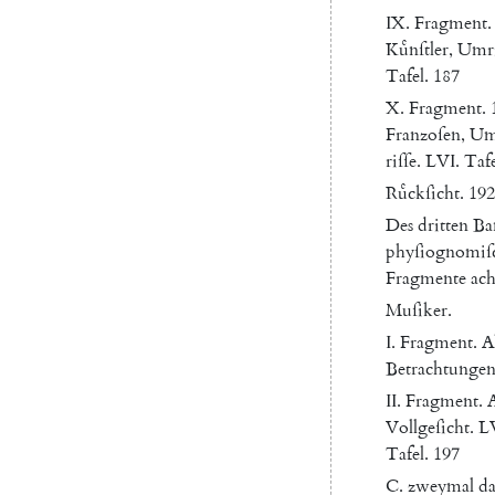
IX
.
Fragment
.
Kuͤnſtler
,
Umri
Tafel
.
187
X.
Fragment
.
Franzoſen
,
U
riſſe
.
LVI.
Tafe
Ruͤckſicht
.
192
Des
dritten
Ba
phyſiognomiſ
Fragmente
ach
Muſiker
.
I.
Fragment
.
A
Betrachtunge
II
.
Fragment
.
Vollgeſicht
.
LV
Tafel
.
197
C.
zweymal
da