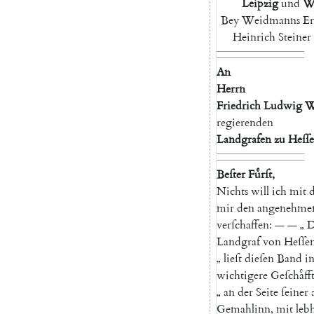
Leipzig
und
Wi
Bey
Weidmanns
Er
Heinrich
Steiner
An
Herrn
Friedrich
Ludwig
W
regierenden
Landgrafen
zu
Heſſ
Beſter
Fuͤrſt
,
N
ichts
will
ich
mit
d
mir
den
angenehme
verſchaffen
:
—
—
„
D
Landgraf
von
Heſſ
„
lieſt
dieſen
Band
i
wichtigere
Geſchaͤff
„
an
der
Seite
ſeiner
Gemahlinn
,
mit
leb