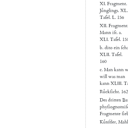
XI
.
Fragment
.
Juͤnglings
.
XL.
Tafel
.
L.
156
XII
.
Fragment
Mann
iſt
.
a.
XLI.
Tafel
.
15
b.
dito
ein
ſcha
XLII.
Tafel
.
160
c.
Man
kann
w
will
was
man
kann
XLIII
.
Ta
Ruͤckſicht
.
162
Des
dritten
Ba
phyſiognomiſ
Fragmente
ſie
Kuͤnſtler
,
Mahl