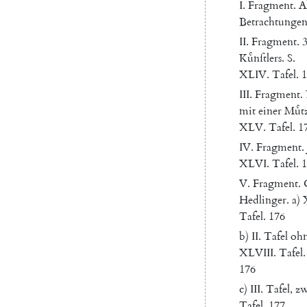
I.
Fragment
.
A
Betrachtunge
II
.
Fragment
.
Kuͤnſtlers
.
S.
XLIV.
Tafel
.
1
III
.
Fragment
.
mit
einer
Muͤt
XLV.
Tafel
.
1
IV
.
Fragment
.
XLVI.
Tafel
.
1
V.
Fragment
.
Hedlinger
.
a
)
Tafel
.
176
b
)
II
.
Tafel
oh
XLVIII
.
Tafel
.
176
c
)
III
.
Tafel
,
z
Tafel
.
177