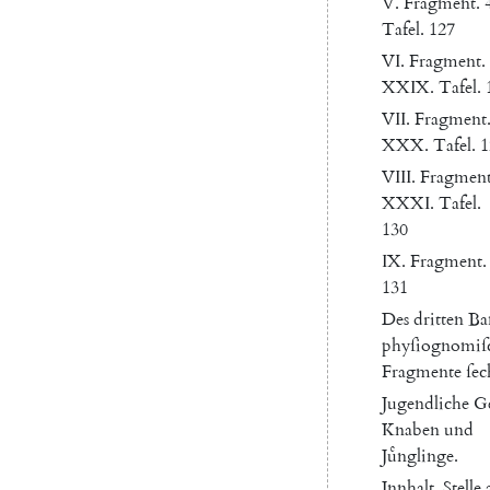
V.
Fragment
.
Tafel
.
127
VI
.
Fragment
.
XXIX
.
Tafel
.
VII
.
Fragment
XXX
.
Tafel
.
1
VIII
.
Fragmen
XXXI
.
Tafel
.
130
IX
.
Fragment
.
131
Des
dritten
Ba
phyſiognomiſ
Fragmente
ſec
Jugendliche
Ge
Knaben
und
Juͤnglinge
.
Jnnhalt
.
Stelle