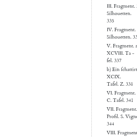
III
.
Fragment
.
Silhouetten
.
335
IV
.
Fragment
.
Silhouetten
.
3
V.
Fragment
.
XCVIII.
Ta
-
fel
.
337
b
)
Ein
ſchattir
XCIX.
Tafel
.
Z.
338
VI
.
Fragment
.
C.
Tafel
.
341
VII
.
Fragment
Profil
.
S.
Vigne
344
VIII
.
Fragmen