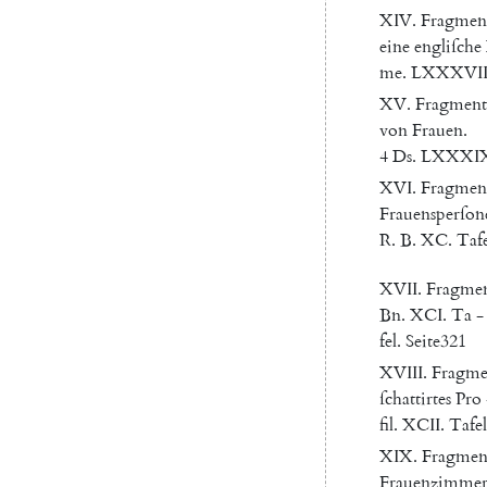
XIV
.
Fragmen
eine
engliſche
me
.
LXXXVII
XV.
Fragment
von
Frauen
.
4
Ds.
LXXXI
XVI
.
Fragmen
Frauensperſon
R.
B.
XC.
Tafe
XVII
.
Fragme
Bn.
XCI.
Ta
-
fel
.
Seite
321
XVIII
.
Fragme
ſchattirtes
Pro
fil
.
XCII.
Tafel
XIX
.
Fragmen
Frauenzimmerp