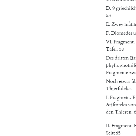
D.
9
griechiſc
53
E.
Zwey
maͤnn
F.
Diomedes
u
VI
.
Fragment
.
Tafel
.
58
Des
dritten
Ba
phyſiognomiſ
Fragmente
zw
Noch
etwas
uͤ
Thierſtuͤcke
.
I.
Fragment
.
E
Ariſtoteles
von
den
Thieren
.
II
.
Fragment
.
Seite
65