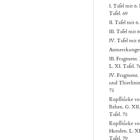
I.
Tafel
mit
6.
Tafel
.
69
II
.
Tafel
mit
6.
III
.
Tafel
mit
6
IV
.
Tafel
mit
6
Anmerckunge
III
.
Fragment
.
L.
XI
.
Tafel
.
7
IV
.
Fragment
.
und
Thierlini
78
Kopfſtuͤcke
vo
Rehen
.
G.
XII
.
Tafel
.
78
Kopfſtuͤcke
vo
Hunden
.
L.
XI
Tafel
.
79