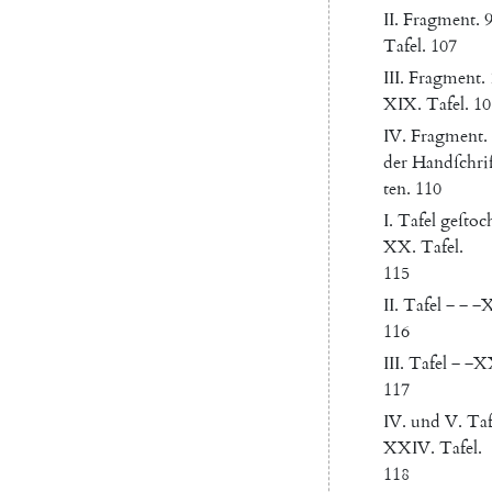
II
.
Fragment
.
Tafel
.
107
III
.
Fragment
.
XIX
.
Tafel
.
10
IV
.
Fragment
.
der
Handſchri
ten
.
110
I.
Tafel
geſtoc
XX
.
Tafel
.
115
II
.
Tafel
‒
‒
‒
116
III
.
Tafel
‒
‒
X
117
IV
.
und
V.
Taf
XXIV
.
Tafel
.
118