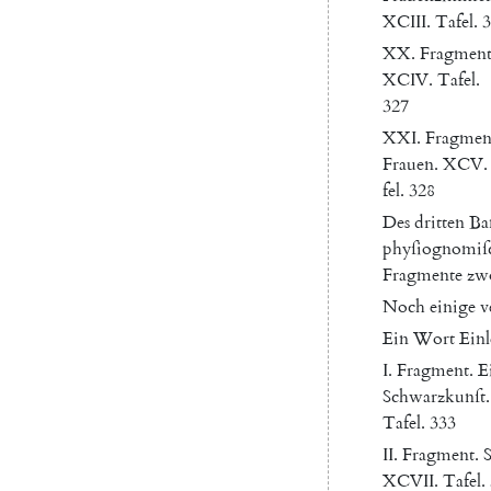
XCIII.
Tafel
.
3
XX
.
Fragmen
XCIV
.
Tafel
.
327
XXI
.
Fragmen
Frauen
.
XCV
.
fel
.
328
Des
dritten
Ba
phyſiognomiſ
Fragmente
zwo
Noch
einige
v
Ein
Wort
Einl
I.
Fragment
.
E
Schwarzkunſt
.
Tafel
.
333
II
.
Fragment
.
XCVII.
Tafel
.