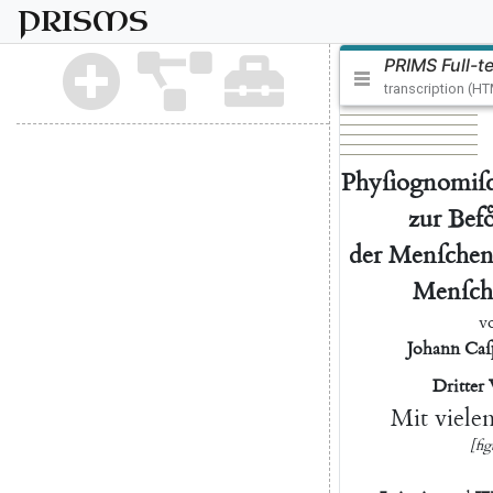
PRISMS
PRIMS Full-t
transcription (H
Phyſiognomiſ
zur
Befo
der
Menſchen
Menſch
v
Johann
Caſ
Dritter
Mit
viele
[fig