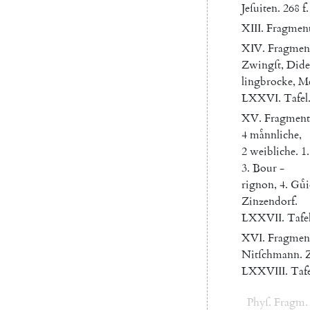
Jeſuiten
.
268
f.
XIII
.
Fragmen
XIV
.
Fragmen
Zwingſt
,
Dide
lingbrocke
,
M
LXXVI.
Tafel
XV.
Fragment
4
maͤnnliche
,
2
weibliche
.
1.
3.
Bour
-
rignon
,
4.
Guͤ
Zinzendorf
.
LXXVII.
Tafe
XVI
.
Fragmen
Nitſchmann
.
LXXVIII
.
Tafe
Phyſ
.
Fragm
.