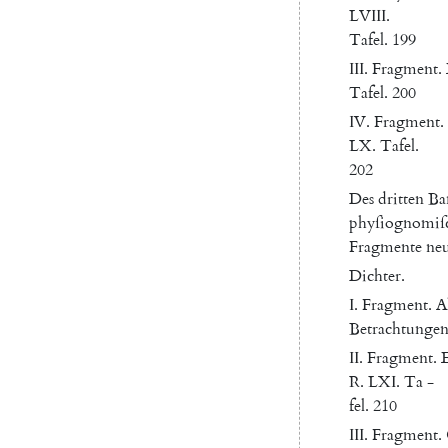
LVIII.
Tafel
.
199
III
.
Fragment
.
Tafel
.
200
IV
.
Fragment
.
LX.
Tafel
.
202
Des
dritten
Ba
phyſiognomiſ
Fragmente
ne
Dichter
.
I.
Fragment
.
A
Betrachtunge
II
.
Fragment
.
R.
LXI.
Ta
-
fel
.
210
III
.
Fragment
.