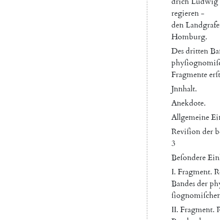
drich
Ludwig
regieren
-
den
Landgraf
Homburg
.
Des
dritten
Ba
phyſiognomiſ
Fragmente
erſ
Jnnhalt
.
Anekdote
.
Allgemeine
Ei
Reviſion
der
b
3
Beſondere
Ein
I.
Fragment
.
R
Bandes
der
ph
ſiognomiſche
II
.
Fragment
.