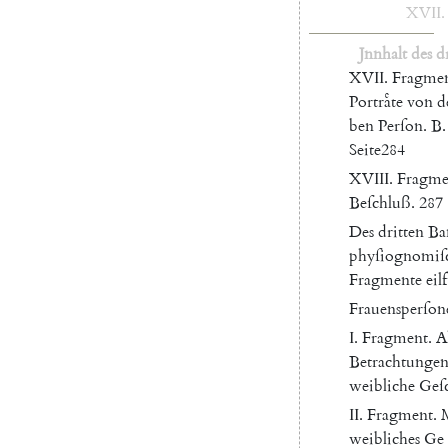
XVII
.
Jnnhalt
des
d
XVII
.
Fragme
Portraͤte
von
d
ben
Perſon
.
B.
Seite
284
XVIII
.
Fragme
Beſchluß
.
287
Des
dritten
Ba
phyſiognomiſ
Fragmente
eil
Frauensperſon
I.
Fragment
.
A
Betrachtunge
weibliche
Geſ
II
.
Fragment
.
M
weibliches
Ge