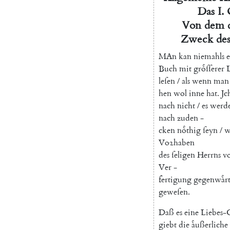
Das
I.
Von
dem
Zweck
de
M
An
kan
niemahls
e
Buch
mit
groͤſſerer
leſen
/
als
wenn
man
hen
wol
inne
hat
.
Jc
nach
nicht
/
es
werd
nach
zuden
-
cken
noͤthig
ſeyn
/
w
Voꝛhaben
des
ſeligen
Herrns
v
Ver
-
fertigung
gegenwaͤr
geweſen
.
Daß
es
eine
Liebes-
giebt
die
aͤußerliche