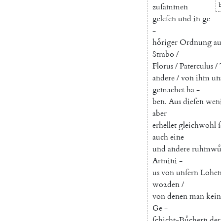
zuſammen
geleſen
und
in
ge
-
hoͤriger
Ordnung
au
Strabo
/
Florus
/
Paterculus
/
andere
/
von
ihm
un
gemachet
ha
-
ben
.
Aus
dieſen
wen
aber
erhellet
gleichwohl
auch
eine
und
andere
ruhmwuͤ
Armini
-
us
von
unſern
Lohen
woꝛden
/
von
denen
man
kei
Ge
-
ſchicht-Buͤchern
der