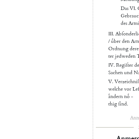
Das
VI
.
Gebrauc
des
Armi
III
.
Abſonderli
/
uͤber
den
Arm
Ordnung
dere
ter
jedweden
T
IV
.
Regiſter
de
Sachen
und
N
V.
Verzeichni
welche
vor
Le
aͤndern
noͤ
-
thig
ſind
.
Anm
Anmerc