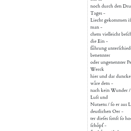
noch
durch
den
Dru
Tages
-
Liecht
gekommen
iſ
man
-
chem
vielleicht
beſc
die
Ein
-
fuͤhrung
unterſchied
benennter
oder
ungenennter
P
Werck
hier
und
dar
duncke
waͤre
dem
-
nach
kein
Wunder
/
Luſt
und
Nutzens
/
ſo
er
aus
L
deutlichen
Oer
-
ter
dieſes
ſonſt
ſo
ho
ſchoͤpf
-