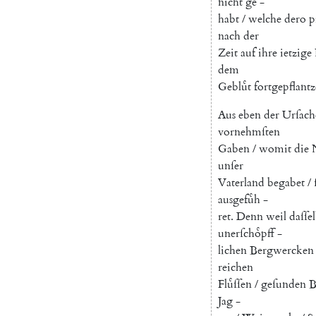
nicht
ge
-
habt
/
welche
dero
p
nach
der
Zeit
auf
ihre
ietzige
dem
Gebluͤt
fortgepflantz
Aus
eben
der
Urſach
vornehmſten
Gaben
/
womit
die
unſer
Vaterland
begabet
/
ausgefuͤh
-
ret
.
Denn
weil
daſſe
unerſchoͤpff
-
lichen
Bergwercken
reichen
Fluͤſſen
/
geſunden
B
Jag
-