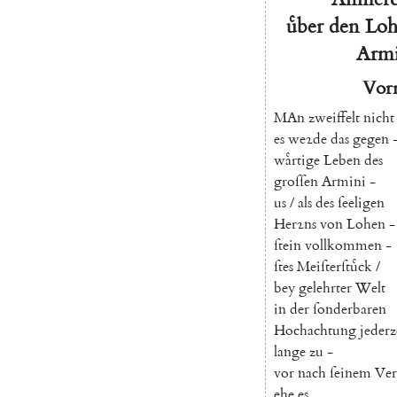
uͤber
den
Loh
Armi
Vor
M
An
zweiffelt
nicht
es
weꝛde
das
gegen
waͤrtige
Leben
des
groſſen
Armini
-
us
/
als
des
ſeeligen
Herꝛns
von
Lohen
-
ſtein
vollkommen
-
ſtes
Meiſterſtuͤck
/
bey
gelehrter
Welt
in
der
ſonderbaren
Hochachtung
jederz
lange
zu
-
vor
nach
ſeinem
Ver
ehe
es