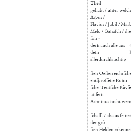
Theil
gehabt
/
unter
welch
Arpus
/
Flavius
/
Jubil
/
Mar
Melo
/
Ganaſch
/
die
ſon
-
dern
auch
alle
aus
(
dem
allerdurchlaͤuchtig
-
ſten
Oeſterreichiſch
entſproſſene
Roͤmi
-
ſche-Teutſche
Kaͤyſe
unſern
Arminius
nicht
weni
-
ſchafft
/
als
aus
ſeine
der
groͤ
-
ſten
Helden
erkenne