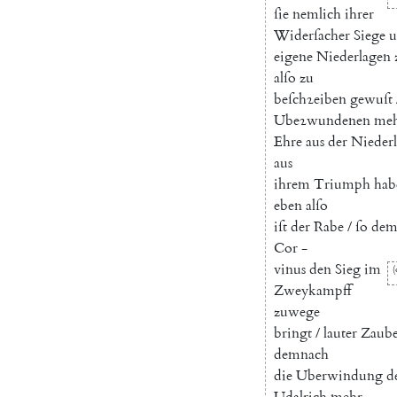
ſie
nemlich
ihrer
Widerſacher
Siege
u
eigene
Niederlagen
alſo
zu
beſchꝛeiben
gewuſt
Ubeꝛwundenen
me
Ehre
aus
der
Nieder
aus
ihrem
Triumph
hab
eben
alſo
iſt
der
Rabe
/
ſo
de
Cor
-
vinus
den
Sieg
im
(
Zweykampff
zuwege
bringt
/
lauter
Zaube
demnach
die
Uberwindung
d
Udalrich
mehr