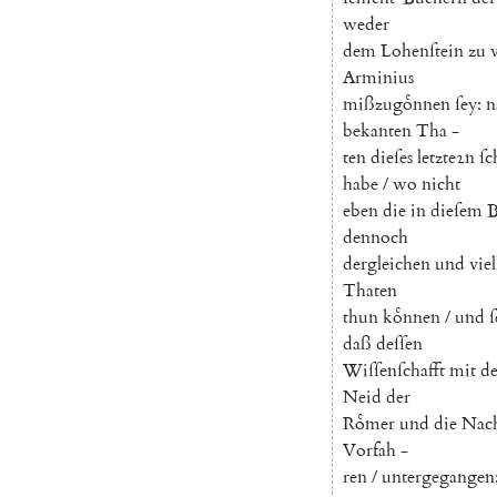
weder
dem
Lohenſtein
zu
Arminius
mißzugoͤnnen
ſey
:
n
bekanten
Tha
-
ten
dieſes
letzteꝛn
ſc
habe
/
wo
nicht
eben
die
in
dieſem
B
dennoch
dergleichen
und
viel
Thaten
thun
koͤnnen
/
und
ſ
daß
deſſen
Wiſſenſchafft
mit
de
Neid
der
Roͤmer
und
die
Nach
Vorfah
-
ren
/
untergegangen