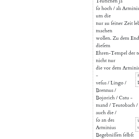
Teutſchen
ja
ſo
hoch
/
als
Armini
um
die
nur
zu
ſeiner
Zeit
le
machen
wollen
.
Zu
dem
End
dieſem
Ehren-Tempel
der
t
nicht
nur
die
vor
dem
Armini
-
(
veſus
/
Lingo
/
Brennus
/
Bojorich
/
Catu
-
mand
/
Teutobach
/
auch
die
/
ſo
an
des
(
Arminius
Begebniſſen
ſelbſt