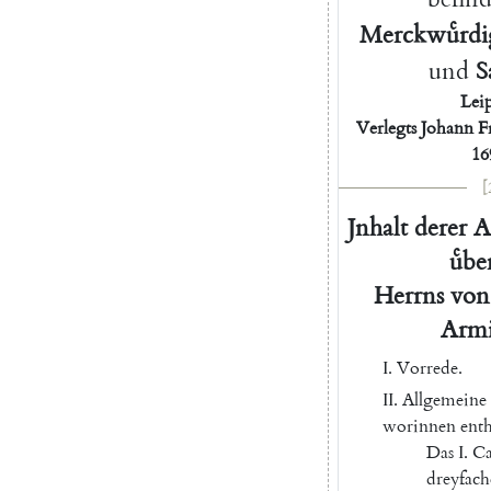
Merckwuͤrdi
und
S
Lei
Verlegts
Johann
F
16
[
Jnhalt
derer
A
uͤbe
Herrns
von
Armi
I.
Vorrede
.
II
.
Allgemeine
worinnen
enth
Das
I.
Ca
dreyfac