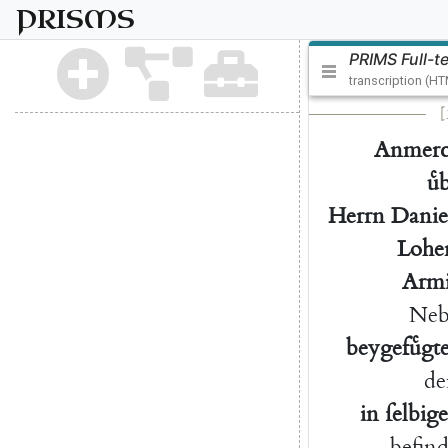
PRISMS
PRIMS Full-t
transcription (H
[
Anmerc
uͤ
Herrn
Danie
Lohen
Armi
Neb
beygefuͤg
de
in
ſelbig
befind