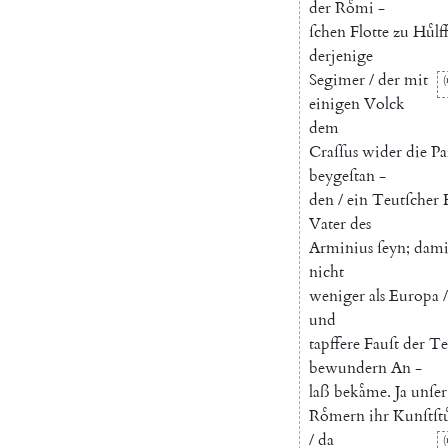
der
Roͤmi
-
ſchen
Flotte
zu
Huͤlf
derjenige
Segimer
/
der
mit
(
einigen
Volck
dem
Craſſus
wider
die
Pa
beygeſtan
-
den
/
ein
Teutſcher
Vater
des
Arminius
ſeyn
;
dami
nicht
weniger
als
Europa
/
und
tapffere
Fauſt
der
Te
bewundern
An
-
laß
bekaͤme
.
Ja
unſer
Roͤmern
ihr
Kunſtſtu
/
da
(