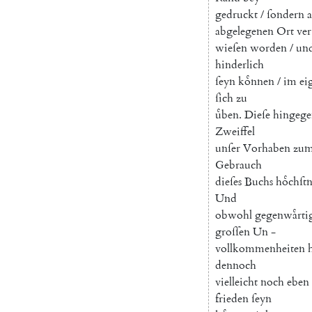
gedruckt
/
ſondern
abgelegenen
Ort
ver
wieſen
worden
/
un
hinderlich
ſeyn
koͤnnen
/
im
ei
ſich
zu
uͤben
.
Dieſe
hingege
Zweiffel
unſer
Vorhaben
zu
Gebrauch
dieſes
Buchs
hoͤchſtn
Und
obwohl
gegenwaͤrti
groſſen
Un
-
vollkommenheiten
dennoch
vielleicht
noch
eben
frieden
ſeyn