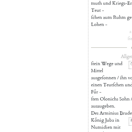
muth
und
Kriegs-Er
Teut
-
ſchen
zum
Ruhm
ge
Lohen
-
a
ſt
Allge
ſtein
Wege
und
(
Mittel
ausgeſonnen
/
ihn
v
einen
Teutſchen
un
Fuͤr
-
ſten
Olonichs
Sohn
auszugeben
.
Des
Arminius
Brude
Koͤnig
Juba
in
(
Numidien
mit