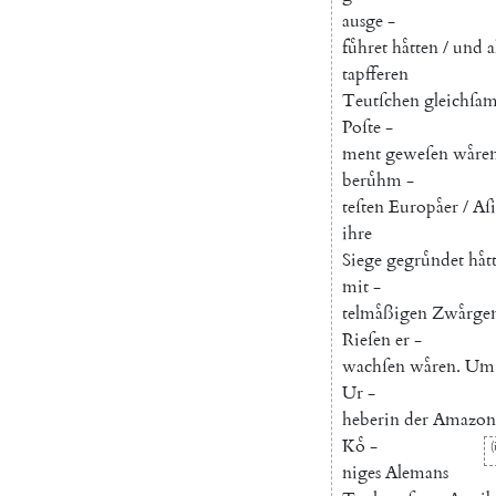
ausge
-
fuͤhret
haͤtten
/
und
a
tapfferen
Teutſchen
gleichſa
Poſte
-
ment
geweſen
waͤre
beruͤhm
-
teſten
Europaͤer
/
Aſi
ihre
Siege
gegruͤndet
haͤt
mit
-
telmaͤßigen
Zwaͤrge
Rieſen
er
-
wachſen
waͤren
.
Um
Ur
-
heberin
der
Amazon
Koͤ
-
(
niges
Alemans