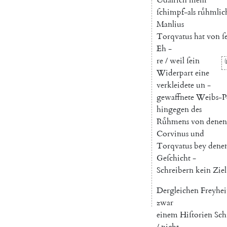
ſchimpf-als
ruͤhmlic
Manlius
Torqvatus
hat
von
ſ
Eh
-
re
/
weil
ſein
(
Widerpart
eine
verkleidete
un
-
gewaffnete
Weibs-P
hingegen
des
Ruͤhmens
von
denen
Corvinus
und
Torqvatus
bey
dene
Geſchicht
-
Schreibern
kein
Ziel
Dergleichen
Freyhei
zwar
einem
Hiſtorien
Sch
/
nicht