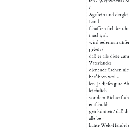
ten
/
Weinwachs
/
S
/
Agtſtein
und
dergle
Land
-
ſchafften
ſich
beruͤh
macht
;
als
wird
iederman
unſe
geben
/
daß
er
alle
dieſe
zu
Vaterlandes
dienende
Sachen
nic
beruͤhren
wol
-
len
.
Ja
dieſes
gute
Ab
leichtlich
vor
dem
Richterſtuh
entſchuldi
-
gen
koͤnnen
/
daß
di
alle
be
-
kante
Welt-Haͤndel