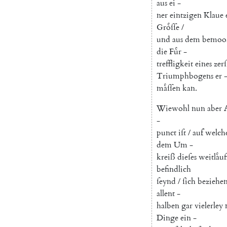
aus
ei
-
ner
eintzigen
Klaue
Groͤſſe
/
und
aus
dem
bemoo
die
Fuͤr
-
treffligkeit
eines
zerſ
Triumphbogens
er
maͤſſen
kan
.
Wiewohl
nun
aber
-
punct
iſt
/
auf
welch
dem
Um
-
kreiß
dieſes
weitlaͤu
befindlich
ſeynd
/
ſich
beziehe
allent
-
halben
gar
vielerley
Dinge
ein
-