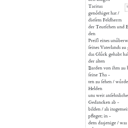
Tacitus
(
genoͤthiget
hat
/
dieſem
Feldherrn
der
Teutſchen
und
E
den
Preiß
eines
unuͤberw
ſeines
Vaterlands
zu
das
Gluͤck
gehabt
ha
der
alten
Barden
von
ihm
zu
ſeine
Tha
-
ten
zu
ſehen
/
wuͤrd
Helden
uns
weit
anſehnliche
Gedancken
ab
-
bilden
/
als
insgemei
pfleget
;
in
-
dem
dasjenige
/
was