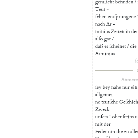
gemiſcht
befinden
/
Teut
-
ſchen
entſprungene
nach
Ar
-
minius
Zeiten
in
der
alſo
gar
/
daß
es
ſcheinet
/
die
Arminius
ſ
Anmerc
ſey
bey
nahe
nur
ein
allgemei
-
ne
teutſche
Geſchich
Zweck
unſers
Lohenſteins
u
mit
der
Feder
um
die
zu
alle