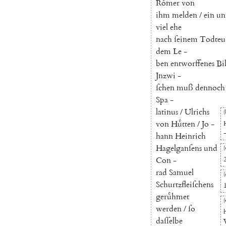
Roͤmer
von
ihm
melden
/
ein
un
viel
ehe
nach
ſeinem
Todteu
dem
Le
-
ben
entworffenes
Bi
Jnzwi
-
ſchen
muß
dennoch
Spa
-
latinus
/
Ulrichs
(
von
Huͤtten
/
Jo
-
hann
Heinrich
Hagelganſens
und
(
Con
-
rad
Samuel
(
Schurtzfleiſchens
geruͤhmet
(
werden
/
ſo
daſſelbe