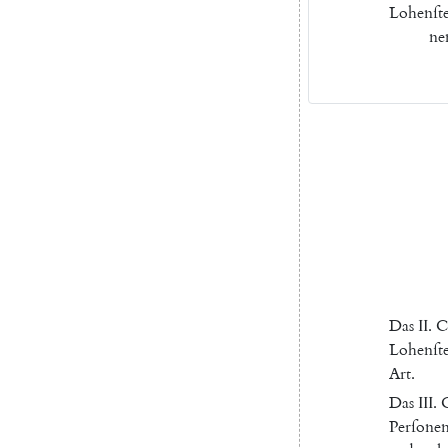
Lohenſte
ne
Das
II
.
C
Lohenſte
Art
.
Das
III
.
C
Perſone