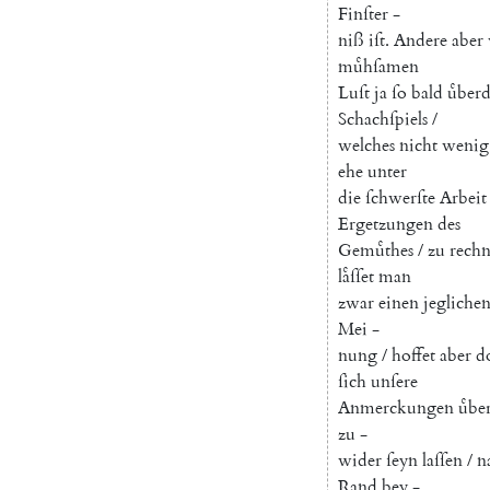
Finſter
-
niß
iſt
.
Andere
aber
muͤhſamen
Luſt
ja
ſo
bald
uͤber
Schachſpiels
/
welches
nicht
wenig
ehe
unter
die
ſchwerſte
Arbeit
Ergetzungen
des
Gemuͤthes
/
zu
rech
laͤſſet
man
zwar
einen
jegliche
Mei
-
nung
/
hoffet
aber
d
ſich
unſere
Anmerckungen
uͤbe
zu
-
wider
ſeyn
laſſen
/
n
Rand
bey
-