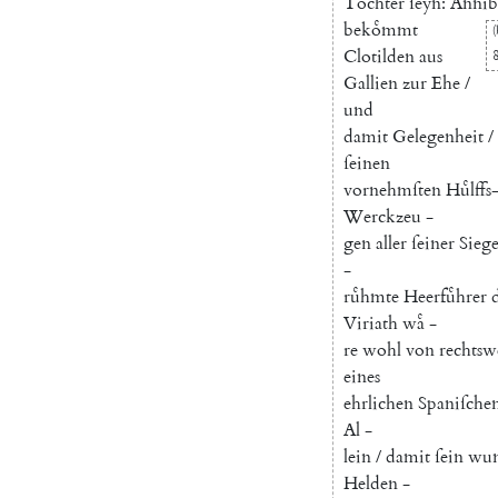
Tochter
ſeyn
:
Annib
bekoͤmmt
(
Clotilden
aus
Gallien
zur
Ehe
/
und
damit
Gelegenheit
/
ſeinen
vornehmſten
Huͤlffs
Werckzeu
-
gen
aller
ſeiner
Sieg
-
ruͤhmte
Heerfuͤhrer
Viriath
waͤ
-
re
wohl
von
rechts
eines
ehrlichen
Spaniſche
Al
-
lein
/
damit
ſein
wun
Helden
-