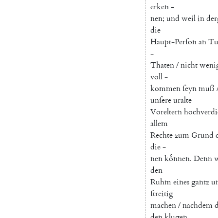
erken
-
nen
;
und
weil
in
der
die
Haupt-Perſon
an
Tu
-
Thaten
/
nicht
weni
voll
-
kommen
ſeyn
muß
unſere
uralte
Voreltern
hochverdi
allem
Rechte
zum
Grund
die
-
nen
koͤnnen
.
Denn
den
Ruhm
eines
gantz
u
ſtreitig
machen
/
nachdem
d
den
klugen