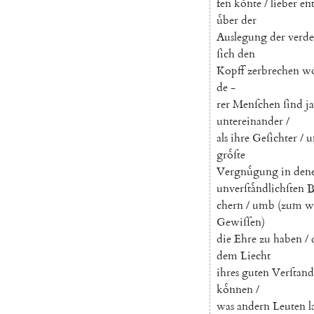
fen
koͤnte
/
lieber
en
uͤber
der
Auslegung
der
verde
ſich
den
Kopff
zerbrechen
wo
de
-
rer
Menſchen
ſind
ja
untereinander
/
als
ihre
Geſichter
/
u
groͤſte
Vergnuͤgung
in
den
unverſtaͤndlichſten
B
chern
/
umb
(
zum
w
Gewiſſen
)
die
Ehre
zu
haben
/
dem
Liecht
ihres
guten
Verſtand
koͤnnen
/
was
andern
Leuten
l