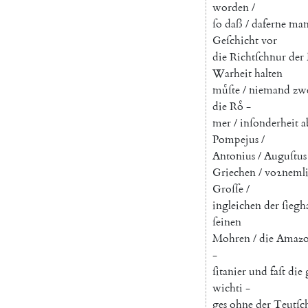
worden
/
ſo
daß
/
daferne
ma
Geſchicht
vor
die
Richtſchnur
der
Warheit
halten
muͤſte
/
niemand
zwe
die
Roͤ
-
mer
/
inſonderheit
a
Pompejus
/
Antonius
/
Auguſtus
Griechen
/
voꝛneml
Groſſe
/
ingleichen
der
ſiegh
ſeinen
Mohren
/
die
Amazo
-
ſitanier
und
faſt
die
wichti
-
ges
ohne
der
Teutſc