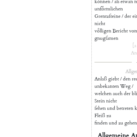
koͤnnen
/
als
etwan
m
unfoͤrmlichen
Grentzſteine
/
der
e
nicht
voͤlligen
Bericht
vo
gnugſamen
[
a
An
Allge
Anlaß
giebt
/
den
re
unbekanten
Weg
/
welchen
auch
der
bl
Stein
nicht
ſehen
und
betreten
Fleiß
zu
finden
und
zu
gehen
Allgemeine
A