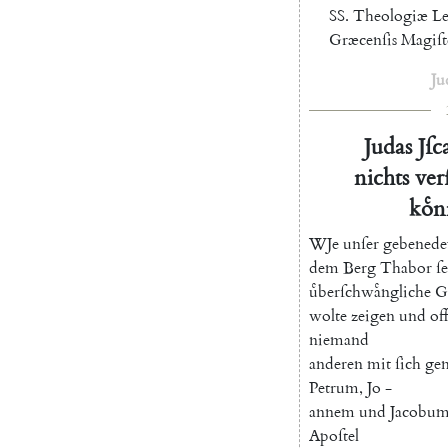
SS.
Theologiæ
Le
Græcenſis
Magiſt
Ju
Judas
Jſc
nichts
ver
koͤ
W
Je
unſer
gebenede
dem
Berg
Thabor
ſ
uͤberſchwaͤngliche
G
wolte
zeigen
und
of
niemand
anderen
mit
ſich
ge
Petrum
,
Jo
-
annem
und
Jacobu
Apoſtel