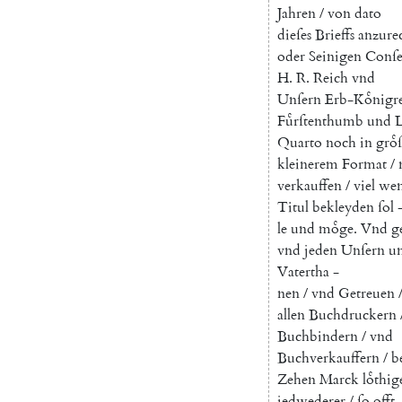
Jahren
/
von
dato
dieſes
Brieffs
anzure
oder
Seinigen
Conſe
H.
R.
Reich
vnd
Unſern
Erb-Koͤnigre
Fuͤrſtenthumb
und
Quarto
noch
in
groͤ
kleinerem
Format
/
verkauffen
/
viel
wen
Titul
bekleyden
ſol
le
und
moͤge
.
Vnd
g
vnd
jeden
Unſern
u
Vatertha
-
nen
/
vnd
Getreuen
allen
Buchdruckern
Buchbindern
/
vnd
Buchverkauffern
/
b
Zehen
Marck
loͤthi
jedwederer
/
ſo
offt