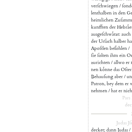
verſchwiegen
/
ſond
lenthalben
in
den
Ge
heimlichen
Zuſamm
kunfften
der
Hebraͤe
ausgeſchwaͤtzt
:
auch
der
Urſach
halber
ha
Apoſtlen
befohlen
/
ſie
ſolten
ihm
ein
Or
zurichten
/
allwo
er
nen
koͤnne
das
Oſte
Behauſung
aber
/
un
Patron
,
bey
dem
er
nehmen
/
hat
er
nich
Pars
dec
Judas
Jſ
decket
;
dann
Judas
/