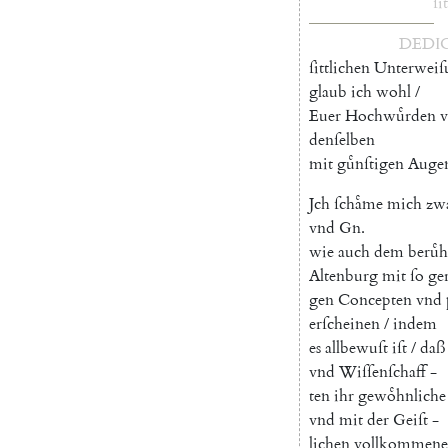
ſit
DEDI
ſittlichen
Unterweiſ
glaub
ich
wohl
/
Euer
Hochwuͤrden
denſelben
mit
guͤnſtigen
Auge
Jch
ſchaͤme
mich
zw
vnd
Gn.
wie
auch
dem
beruͤ
Altenburg
mit
ſo
ge
gen
Concepten
vnd
erſcheinen
/
indem
es
allbewuſt
iſt
/
daß
vnd
Wiſſenſchaff
-
ten
ihr
gewoͤhnliche
vnd
mit
der
Geiſt
-
lichen
vollkommen