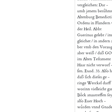
vergleichen
:
Dar
-
umb
jenem
beruͤhm
Altenburg
Benedicti
Ordens
in
Flandern
der
Heil
.
Abbt
Guerinus
gelebt
/
i
gleichet
/
in
andern
ber
vmb
den
Vorzu
aber
weiß
/
daß
GOt
im
Alten
Teſtament
Haar
nicht
verworf
fen
.
Exod.
35.
Alſo
h
daß
ſich
dieſes
ge
-
ringe
Werckel
darff
worinn
vielleicht
ga
Boͤck
anzutreffen
ſe
alſo
Euer
Hoch
-
wuͤrden
vnnd
Gnad