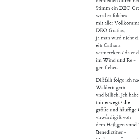
demſelben
durch
hel
Stimm
ein
DEO
Gra
wird
er
ſolches
mit
aller
Vollkomme
DEO
Gratias
,
ja
man
wird
nicht
e
ein
Catharꝛ
vermercken
/
da
er
d
im
Wind
und
Re
-
gen
ſtehet
.
Dißfalls
folge
ich
na
Waͤldern
gern
vnd
billich
.
Jch
habe
mir
erwegt
/
die
groͤſte
und
haͤuffige
vnwuͤrdigiſt
von
dem
Heiligen
vnnd
Benedictiner
-