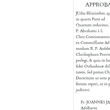
APPROB
J
Udas
Ilſcariothes
,
q
in
quarta
Parte
ad
Quartum
reducitur
,
P.
Abrahami
à
S.
Clara
Concionatoris
ex
Commiſſione
Ad
modum
R.
P.
Anſel
Chriſtophoro
Provin
perlegi
,
&
quia
in
h
fidei
Orthodoxæ
diſ
tatem
,
ſed
potius
Ch
Doctrinam
ut
octo
p
fectam
reperi
,
ut
in
judicavi
.
Fr.
JOANNES
J
Adalberto