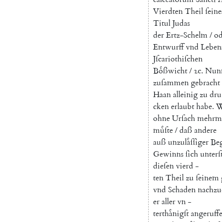
Vierdten
Theil
ſeine
Titul
Judas
der
Ertz-Schelm
/
od
Entwurff
vnd
Leben
Jſcariothiſchen
Boͤßwicht
/
ꝛc
.
Nun
zuſammen
gebracht
Haan
alleinig
zu
dru
cken
erlaubt
habe
.
W
ohne
Urſach
mehrm
muͤſte
/
daß
andere
auß
unzulaͤſſiger
Be
Gewinns
ſich
unterſ
dieſen
vierd
-
ten
Theil
zu
ſeinem
vnd
Schaden
nachzu
er
aller
vn
-
terthaͤnigſt
angeruff