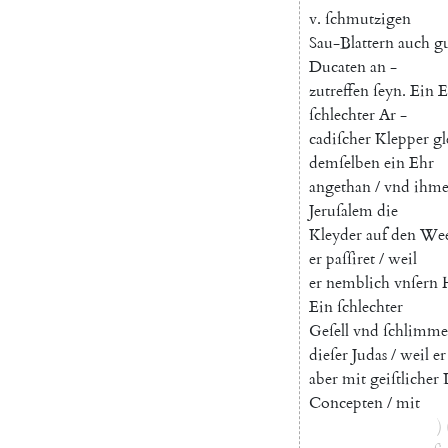
v.
ſchmutzigen
Sau-Blattern
auch
g
Ducaten
an
-
zutreffen
ſeyn
.
Ein
E
ſchlechter
Ar
-
cadi
ſcher
Klepper
g
demſelben
ein
Ehr
angethan
/
vnd
ihm
Jeruſalem
die
Kleyder
auf
den
We
er
paſſiret
/
weil
er
nemblich
vnſern
Ein
ſchlechter
Geſell
vnd
ſchlimme
dieſer
Judas
/
weil
er
aber
mit
geiſtlicher
Concepten
/
mit
)