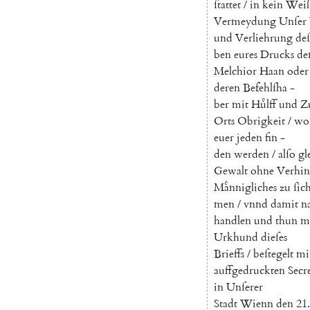
ſtattet
/
in
kein
Wei
Vermeydung
Unſer
und
Verliehrung
deſ
ben
eures
Drucks
de
Melchior
Haan
oder
deren
Befehlſha
-
ber
mit
Huͤlff
und
Z
Orts
Obrigkeit
/
wo
euer
jeden
fin
-
den
werden
/
alſo
gl
Gewalt
ohne
Verhi
Maͤnnigliches
zu
ſic
men
/
vnnd
damit
n
handlen
und
thun
m
Urkhund
dieſes
Brieffs
/
beſtegelt
mi
auffgedruckten
Secr
in
Unſerer
Stadt
Wienn
den
21.