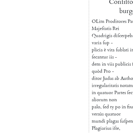
Conſiſto
burg
O
Lim
Proditores
Pa
Majeſtatis
Rei
Quadrigis
diſcerpeb
varia
ſup
-
plicia
è
vita
ſublati
i
ſecantur
iis
-
dem
in
viis
publicis
quòd
Pro
-
ditor
Judas
ab
Autho
irregularitatis
notam
in
quatuor
Partes
ſec
aliorum
non
palo
,
ſed
ty
po
in
fix
versùs
quatuor
mundi
plagas
ſuſpen
Plagiarius
iſte
,