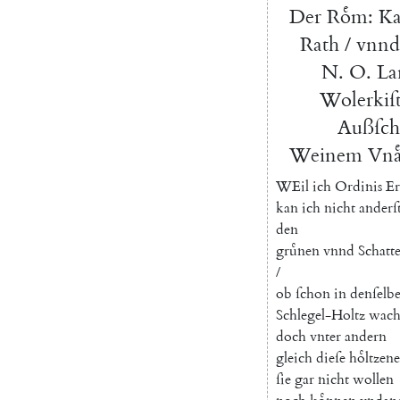
Der
Roͤm
:
Ka
Rath
/
vnnd
N.
O.
La
Wolerkiſ
Außſc
Weinem
Vna
W
Eil
ich
Ordinis
E
kan
ich
nicht
anderſ
den
gruͤnen
vnnd
Schatt
/
ob
ſchon
in
denſelb
Schlegel-Holtz
wach
doch
vnter
andern
gleich
dieſe
hoͤltzene
ſie
gar
nicht
wollen