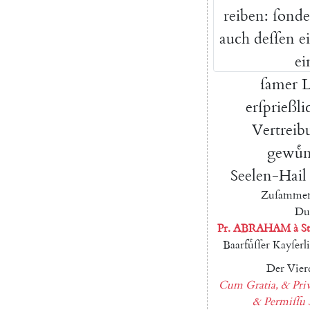
reiben
:
ſonde
auch
deſſen
e
ei
ſamer
L
erſprießl
Vertreib
gewuͤn
Seelen-Hail
Zuſamme
Du
Pr.
ABRAHAM
à
St
Baarfuͤſſer
Kayſerl
Der
Vier
Cum
Gratia
,
&
Priv
&
Permiſſu