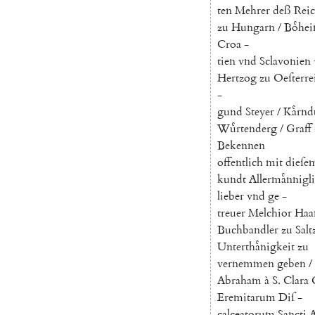
ten
Mehrer
deß
Reic
zu
Hungarn
/
Boͤhe
Croa
-
tien
vnd
Sclavonien
Hertzog
zu
Oeſterre
-
gund
Steyer
/
Kaͤrnd
Wuͤrtenderg
/
Graff
Bekennen
offentlich
mit
dieſe
kundt
Allermaͤnnigl
lieber
vnd
ge
-
treuer
Melchior
Haa
Buchbandler
zu
Sal
Unterthaͤnigkeit
zu
vernemmen
geben
/
Abraham
à
S.
Clara
Eremitarum
Diſ
-
calceatorum
Sancti
A