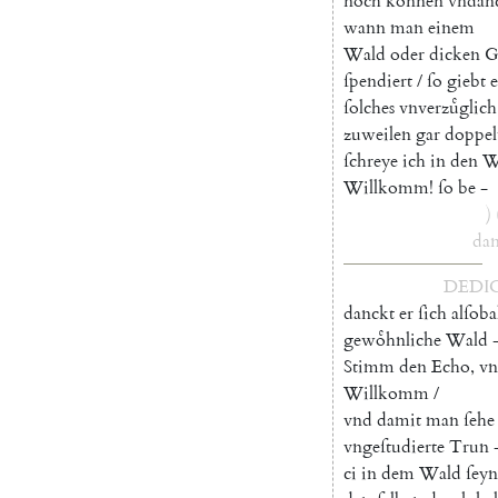
noch
koͤnnen
vndan
wann
man
einem
Wald
oder
dicken
G
ſpendiert
/
ſo
giebt
e
ſolches
vnverzuͤglich
zuweilen
gar
doppel
ſchreye
ich
in
den
W
Willkomm
!
ſo
be
-
)
dan
DEDI
danckt
er
ſich
alſoba
gewoͤhnliche
Wald
Stimm
den
Echo
,
v
Willkomm
/
vnd
damit
man
ſehe
vngeſtudierte
Trun
ci
in
dem
Wald
ſeyn