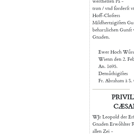
wertheſten
Pa
-
tron
/
vnd
forderſt
v
Hoff-Cloſters
Mildhertzigiſten
Gut
beharꝛlichen
Gunſt
Gnaden
.
Ewer
Hoch
Wuͤr
Wienn
den
2.
Feb
An.
1695.
Demuͤthigiſtes
Fr.
Abraham
à
S.
PRIVI
CÆSA
W
Jr
Leopold
der
Er
Gnaden
Erwoͤhlter
allen
Zei
-