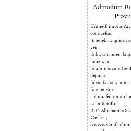
Admodum
Re
Provin
T
Ametſi
impius
Arc
conticeſcat
in
tenebris
,
quis
trig
ven
-
didit
,
&
tandem
laq
lumen
,
ni
-
hilominùs
cum
Cenſ
deputati
fidem
faciant
,
hunc
fore
tenebri
-
coſum
,
ſed
totum
l
calamô
noſtri
R.
P.
Abrahami
à
St.
Cæſarei
,
&c.
&c.
Conſenſum