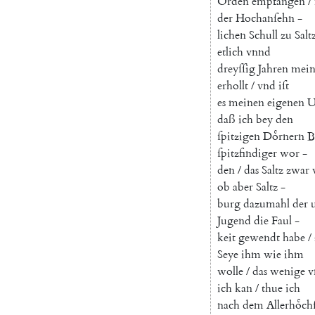
Orden
empfangen
/
der
Hochanſehn
-
lichen
Schull
zu
Salt
etlich
vnnd
dreyſſig
Jahren
mei
erhollt
/
vnd
iſt
es
meinen
eigenen
U
daß
ich
bey
den
ſpitzigen
Doͤrnern
B
ſpitzfindiger
wor
-
den
/
das
Saltz
zwar
ob
aber
Saltz
-
burg
dazumahl
der
Jugend
die
Faul
-
keit
gewendt
habe
/
Seye
ihm
wie
ihm
wolle
/
das
wenige
v
ich
kan
/
thue
ich
nach
dem
Allerhoͤch