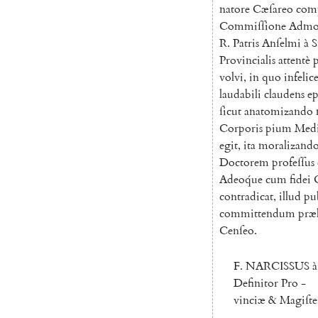
natore
Cæſareo
com
Commiſſione
Adm
R.
Patris
Anſelmi
à
S
Provincialis
attentè
volvi
,
in
quo
infeli
laudabili
claudens
ep
ſicut
anatomizando
Corporis
pium
Med
egit
,
ita
moralizand
Doctorem
profeſſus
Adeoq́ue
cum
fidei
contradicat
,
illud
pu
committendum
præ
Cenſeo
.
F.
NARCISSUS
à
Definitor
Pro
-
vinciæ
&
Magiſte