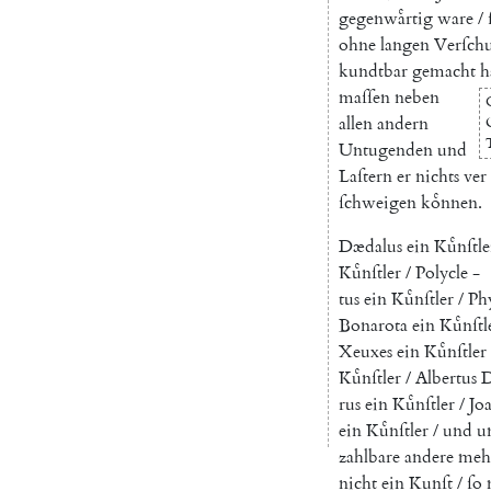
gegenwaͤrtig
ware
/
ohne
langen
Verſch
kundtbar
gemacht
h
maſſen
neben
allen
andern
Untugenden
und
Laſtern
er
nichts
ver
ſchweigen
koͤnnen
.
Dædalus
ein
Kuͤnſtle
Kuͤnſtler
/
Polycle
-
tus
ein
Kuͤnſtler
/
Ph
Bonarota
ein
Kuͤnſtl
Xeuxes
ein
Kuͤnſtler
Kuͤnſtler
/
Albertus
D
rus
ein
Kuͤnſtler
/
Jo
ein
Kuͤnſtler
/
und
u
zahlbare
andere
meh
nicht
ein
Kunſt
/
ſo