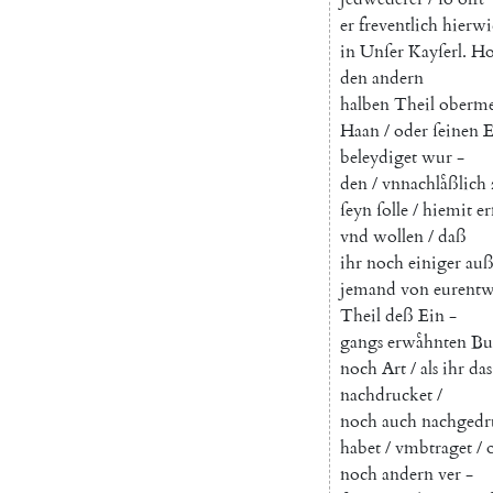
er
freventlich
hierwi
in
Unſer
Kayſerl
.
Ho
den
andern
halben
Theil
oberme
Haan
/
oder
ſeinen
E
beleydiget
wur
-
den
/
vnnachlaͤßlich
ſeyn
ſolle
/
hiemit
er
vnd
wollen
/
daß
ihr
noch
einiger
au
jemand
von
eurent
Theil
deß
Ein
-
gangs
erwaͤhnten
Bu
noch
Art
/
als
ihr
das
nachdrucket
/
noch
auch
nachgedr
habet
/
vmbtraget
/
noch
andern
ver
-