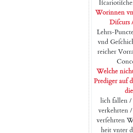
Iſcarioti
ſch
Worinnen
vn
Diſcurs
Lehrs-Punct
vnd
Geſchic
reicher
Vorr
Conc
Welche
nich
Prediger
auf
d
di
lich
fallen
/
verkehrten
/
verſehrten
W
heit
vnter
d