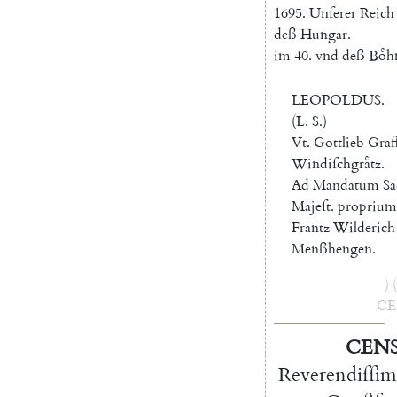
1695.
Unſerer
Reich
deß
Hungar
.
im
40.
vnd
deß
Boͤh
LEOPOLDUS
.
(
L.
S.
)
Vt.
Gottlieb
Graf
Windiſchgraͤtz
.
Ad
Mandatum
Sa
Majeſt
.
proprium
Frantz
Wilderich
Menßhengen
.
)
(
C
CEN
Reverendiſſim