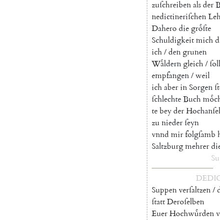
zuſchreiben
als
der
B
nedictineri
ſchen
Leh
Dahero
die
groͤſte
Schuldigkeit
mich
d
ich
/
den
grunen
Waͤldern
gleich
/
ſol
empfangen
/
weil
ich
aber
in
Sorgen
ſ
ſchlechte
Buch
moͤc
te
bey
der
Hochanſe
zu
nieder
ſeyn
vnnd
mir
folgſamb
Saltzburg
mehrer
di
Su
DEDI
Suppen
verſaltzen
/
ſtatt
Deroſelben
Euer
Hochwuͤrden