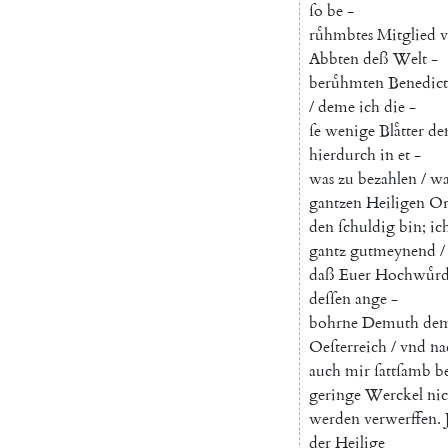
ſo
be
-
ruͤhmbtes
Mitglied
Abbten
deß
Welt
-
beruͤhmten
Benedict
/
deme
ich
die
-
ſe
wenige
Blaͤtter
de
hierdurch
in
et
-
was
zu
bezahlen
/
wa
gantzen
Heiligen
O
den
ſchuldig
bin
;
ic
gantz
gutmeynend
/
daß
Euer
Hochwuͤr
deſſen
ange
-
bohrne
Demuth
de
Oeſterreich
/
vnd
na
auch
mir
ſattſamb
b
geringe
Werckel
nic
werden
verwerffen
.
der
Heilige