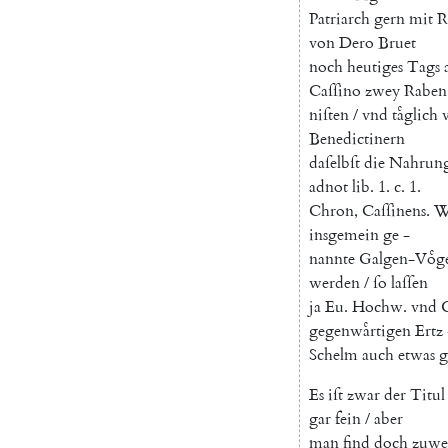
Patriarch
gern
mit
R
von
Dero
Bruet
noch
heutiges
Tags
Caſſino
zwey
Raben
niſten
/
vnd
taͤglich
Benedicti
nern
daſelbſt
die
Nahrun
adnot
lib.
1.
c.
1.
Chron
,
Caſſinens
.
W
insgemein
ge
-
nannte
Galgen-Voͤg
werden
/
ſo
laſſen
ja
Eu
.
Hochw
.
vnd
gegenwaͤrtigen
Ertz
Schelm
auch
etwas
g
Es
iſt
zwar
der
Titul
gar
fein
/
aber
man
find
doch
zuwe