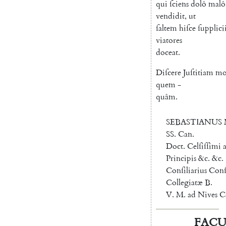
qui
ſciens
dolô
malô
vendidit
,
ut
ſaltem
hiſce
ſupplici
viatores
doceat
.
Diſcere
Juſtitiam
mo
quem
-
quâm
.
SEBASTIANUS
SS.
Can.
Doct.
Celſiſſimi
Principis
&c.
&c.
Conſiliarius
Conſi
Collegiatæ
B.
V.
M.
ad
Nives
C
FACU