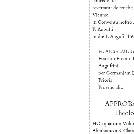
concedo
,
ut
revertatur
de
tenebri
Viennæ
in
Conventu
noſtro
P.
Auguſti
-
ni
die
1.
Auguſti
169
Fr.
ANSELMUS
Fratrum
Eremit
.
Auguſtini
per
Germaniam
Prioris
Provincialis
.
APPROB
Theol
H
Oc
quartum
Volu
Abrahamo
à
S.
Clara