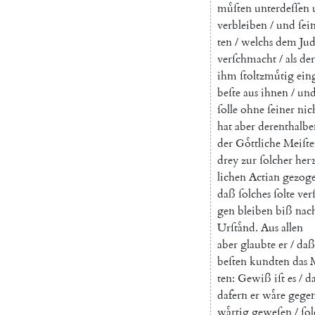
muͤſten
unterdeſſen
verbleiben
/
und
ſei
ten
/
welchs
dem
Jud
verſchmacht
/
als
der
ihm
ſtoltzmuͤtig
ein
beſte
aus
ihnen
/
un
ſolle
ohne
ſeiner
nic
hat
aber
derenthalbe
der
Goͤttliche
Meiſte
drey
zur
ſolcher
her
lichen
Actian
gezog
daß
ſolches
ſolte
ver
gen
bleiben
biß
nac
Urſtaͤnd
.
Aus
allen
aber
glaubte
er
/
daß
beſten
kundten
das
ten
:
Gewiß
iſt
es
/
d
dafern
er
waͤre
gege
waͤrtig
geweſen
/
ſol