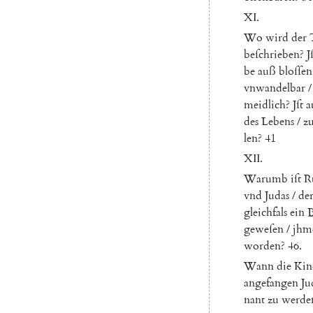
XI
.
Wo
wird
der
beſchrieben
?
J
be
auß
bloſſen
vnwandelbar
/
meidlich
?
Jſt
a
des
Lebens
/
z
len
?
41
XII
.
Warumb
iſt
R
vnd
Judas
/
de
gleichfals
ein
B
geweſen
/
jhm
worden
?
46.
Wann
die
Kin
angefangen
Ju
nant
zu
werde