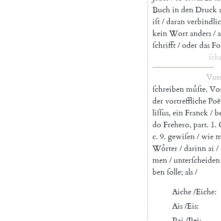
Buch
in
den
Druck
iſt
/
daran
verbindli
kein
Wort
anders
/
a
ſchrifft
/
oder
das
Fo
ſch
Vor
ſchreiben
muͤſte
.
Vo
der
vortreffliche
Po
ë
liſſus
,
ein
Franck
/
b
do
Frehero
,
part
.
1.
c.
9.
gewiſen
/
wie
m
Woͤrter
/
darinn
ai
/
men
/
unterſcheiden
ben
ſolle
;
als
/
Aiche
/
Eiche
:
Ais
/
Eis
:
Bai
/
Bei
: