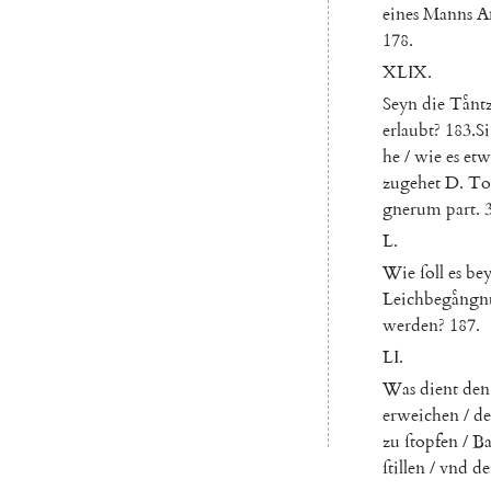
eines
Manns
A
178.
XLIX.
Seyn
die
Taͤnt
erlaubt
?
183.
Si
he
/
wie
es
etw
zugehet
D.
To
gnerum
part
.
3
L.
Wie
ſoll
es
be
Leichbegaͤngnu
werden
?
187.
LI
.
Was
dient
den
erweichen
/
d
zu
ſtopfen
/
B
ſtillen
/
vnd
de