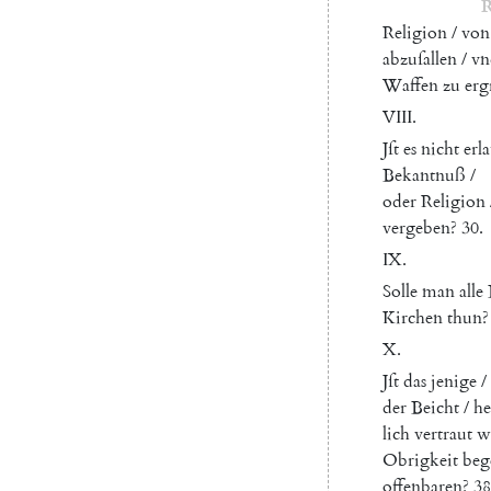
R
Religion
/
von
abzuſallen
/
vn
Waffen
zu
erg
VIII
.
Jſt
es
nicht
erl
Bekantnuß
/
oder
Religion
vergeben
?
30.
IX
.
Solle
man
alle
Kirchen
thun
?
X.
Jſt
das
jenige
/
der
Beicht
/
h
lich
vertraut
w
Obrigkeit
beg
offenbaren
?
38