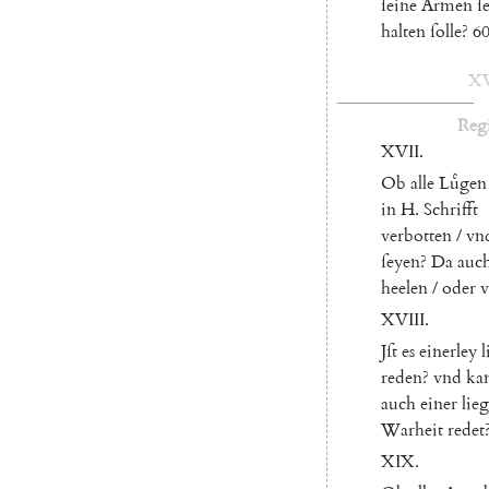
ſeine
Armen
ſ
halten
ſolle
?
60
XV
Regi
XVII
.
Ob
alle
Luͤgen
in
H.
Schrifft
verbotten
/
vn
ſeyen
?
Da
auc
heelen
/
oder
v
XVIII
.
Jſt
es
einerley
l
reden
?
vnd
ka
auch
einer
lie
Warheit
redet
XIX
.