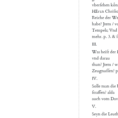
vberſehen
koͤ
HErꝛn
Chriſt
Reiche
der
We
habe
?
Jtem
/
v
Tempels
;
Vnd
mehr
.
p.
3.
&
III
.
Was
heiſt
der
vnd
darzu
thun
?
Jtem
/
w
Zeugnuſſen
?
p
IV
.
Solle
man
die
ſtraffen
?
alda
auch
vom
Dav
V.
Seyn
die
Leut