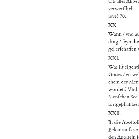
Ob
alles
Ange
verwerfflich
ſeye
?
70.
XX
.
Wann
/
vnd
a
ding
/
ſeyn
die
gel
erſchaffen
XXI
.
Was
iſt
eigent
Gottes
/
zu
we
chem
der
Men
worden
?
Vnd
Menſchen
Seel
fortgepflantzet
XXII
.
Jſt
die
Apoſtol
Bekantnuß
vo
den
Apoſteln
ſ