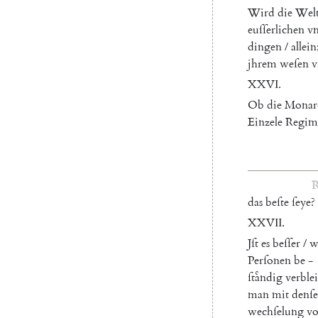
Wird
die
Wel
euſſerlichen
v
dingen
/
allein
jhrem
weſen
v
XXVI
.
Ob
die
Monar
Einzele
Regim
R
das
beſte
ſeye
?
XXVII
.
Jſt
es
beſſer
/
w
Perſonen
be
-
ſtaͤndig
verble
man
mit
denſe
wechſelung
vo