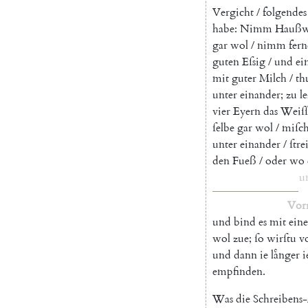
Vergicht
/
folgendes
habe
:
Nimm
Haußw
gar
wol
/
nimm
fern
guten
Eſsig
/
und
ei
mit
guter
Milch
/
th
unter
einander
;
zu
le
vier
Eyern
das
Weiſſ
ſelbe
gar
wol
/
miſc
unter
einander
/
ſtre
den
Fueß
/
oder
wo
u
Vor
und
bind
es
mit
ein
wol
zue
;
ſo
wirſtu
v
und
dann
ie
laͤnger
i
empfinden
.
Was
die
Schreibens-