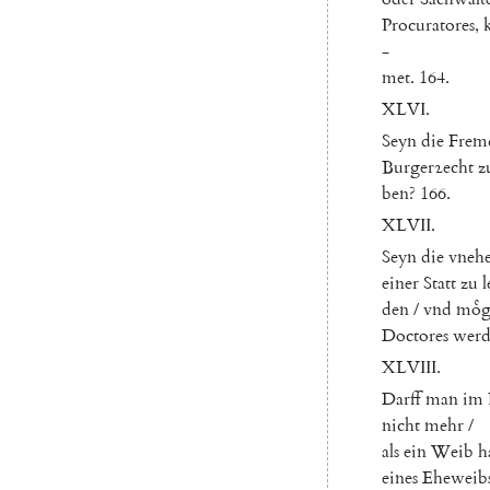
Procuratores
,
-
met
.
164.
XLVI.
Seyn
die
Frem
Burgerꝛecht
z
ben
?
166.
XLVII.
Seyn
die
vnehe
einer
Statt
zu
l
den
/
vnd
moͤ
Doctores
werd
XLVIII
.
Darff
man
im
nicht
mehr
/
als
ein
Weib
h
eines
Eheweib