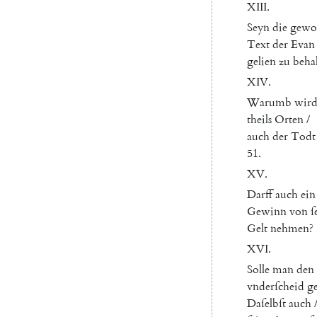
XIII
.
Seyn
die
gewo
Text
der
Evan
gelien
zu
beha
XIV
.
Warumb
wir
theils
Orten
/
auch
der
Todt
51.
XV.
Darff
auch
ein
Gewinn
von
ſ
Gelt
nehmen
?
XVI
.
Solle
man
den
vnderſcheid
g
Daſelbſt
auch