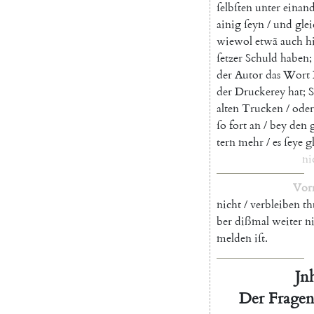
ſelbſten
unter
einan
ainig
ſeyn
/
und
gle
wiewol
etwã
auch
h
ſetzer
Schuld
haben
;
der
Autor
das
Wort
der
Druckerey
hat
;
S
alten
Trucken
/
oder
ſo
fort
an
/
bey
den
tern
mehr
/
es
ſeye
g
ni
Vor
nicht
/
verbleiben
th
ber
dißmal
weiter
n
melden
iſt
.
Jnh
Der
Frage