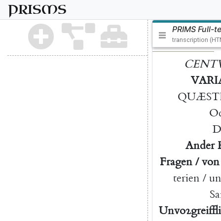
PRISMS
PRIMS Full-t
transcription (H
CENT
VARI
QUÆST
Od
D
A
nder
F
ragen
/
von
terien
/
u
Sa
U
nvoꝛgreiffl