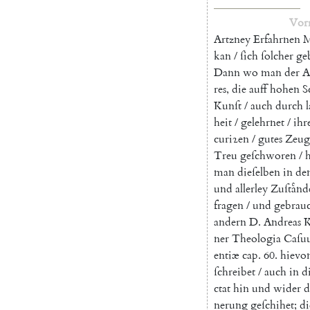
Vor
Artzney
Erfahrnen
M
kan
/
ſich
ſolcher
ge
Dann
wo
man
der
A
res
,
die
auff
hohen
S
Kunſt
/
auch
durch
heit
/
gelehrnet
/
ihr
curi
ꝛen
/
gutes
Zeug
Treu
geſchworen
/
man
dieſelben
in
de
und
allerley
Zuſtaͤnd
fragen
/
und
gebrau
andern
D.
Andreas
K
ner
Theologia
Caſu
entiæ
cap.
60.
hievo
ſchreibet
/
auch
in
d
ctat
hin
und
wider
d
nerung
geſchihet
;
di