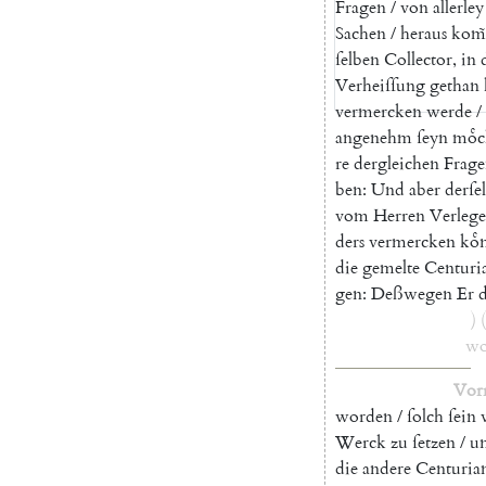
Fragen
/
von
allerley
Sachen
/
heraus
kom̃
ſelben
Collector
,
in
Verheiſſung
gethan
vermercken
werde
/
angenehm
ſeyn
moͤc
re
dergleichen
Frag
ben
:
U
nd
aber
derſe
vom
Herren
Verlege
ders
vermercken
koͤ
die
gemelte
Centuri
gen
:
Deßwegen
Er
)
(
wo
Vor
worden
/
ſolch
ſein
Werck
zu
ſetzen
/
u
die
andere
Centuri