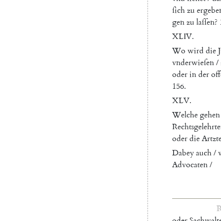
ſich
zu
ergebe
gen
zu
laſſen
?
XLIV.
Wo
wird
die
vnderwieſen
/
oder
in
der
of
156.
XLV.
Welche
gehen
Rechtsgelehrt
oder
die
Artzt
Dabey
auch
/
Advocaten
/
R
oder
Sachwalt