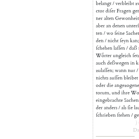
belangt
/
verbleibt
z
ctor
diſer
Fragen
ge
ner
alten
Gewonheit
aber
an
denen
unter
ten
/
wo
ſeine
Sache
den
/
nicht
ſeyn
kan
;
ſchehen
laſſen
/
daß
Woͤrter
ungleich
ſet
auch
deßwegen
in
k
zulaſſen
;
wann
nur
/
nichts
auſſen
bleibet
oder
die
angezogen
torum
,
und
ihre
Wo
eingebrachte
Sachen
der
anders
/
als
ſie
la
ſchrieben
ſtehen
/
ge
)
Da