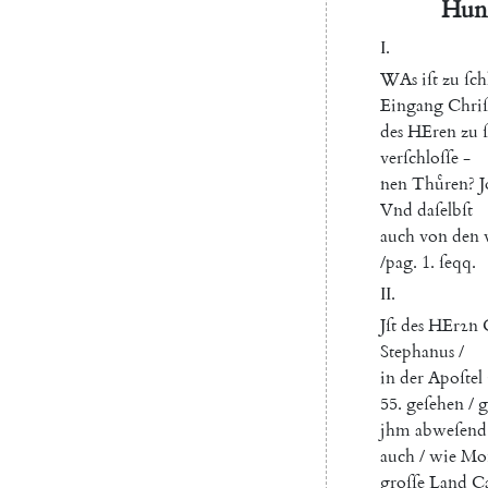
Hun
I.
W
As
iſt
zu
ſch
Eingang
Chriſ
des
HEren
zu
verſchloſſe
-
nen
Thuͤren
?
J
Vnd
daſelbſt
auch
von
den
/
pag.
1.
ſeqq
.
II
.
Jſt
des
HErꝛn
Stephanus
/
in
der
Apoſtel
55.
geſehen
/
g
jhm
abweſend
auch
/
wie
Moſ
groſſe
Land
C