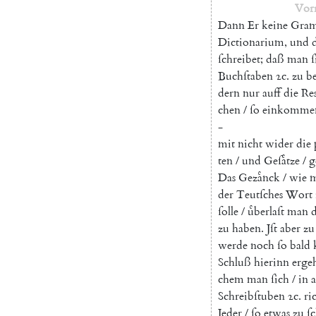
Vor
Dann
Er
keine
Gram
Dictionarium
,
und
ſchreibet
;
daß
man
ſ
Buchſtaben
ꝛc
.
zu
be
dern
nur
auff
die
Re
chen
/
ſo
einkomme
-
mit
nicht
wider
die
ten
/
und
Geſaͤtze
/
g
Das
Gezaͤnck
/
wie
der
Teutſches
Wort
ſolle
/
uͤberlaſt
man
zu
haben
.
Jſt
aber
zu
werde
noch
ſo
bald
Schluß
hierinn
erge
chem
man
ſich
/
in
a
Schreibſtuben
ꝛc
.
ri
Jeder
/
ſo
etwas
zu
ſ