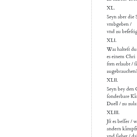
XL.
Seyn
aber
die
vmbgeben
/
vnd
zu
befeſti
XLI.
Was
halteſt
du
es
einem
Chri
ſten
erlaubt
/
ſ
zugebrauchen
XLII.
Seyn
bey
den
ſonderbare
Ka
Duell
/
zu
zula
XLIII
.
Jſt
es
beſſer
/
w
andern
kaͤmpf
vnd
ſiehet
/
da