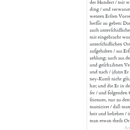
der
Hundert
/
mit
w
ding
/
und
verwaru
wenten
Erſten
Vorr
herfuͤr
zu
geben
:
Da
auch
unterſchidliche
mit
eingebracht
wor
unterſchidlichen
Or
aufgehalten
/
aus
Erf
zehlung
;
auch
aus
d
und
geſchꝛibnen
Ve
und
nach
/
(
dann
Er
ney-Kunſt
nicht
gſt
hat
;
und
die
Er
in
de
ſer
/
und
folgenden
ſtionum
,
nur
zu
de
munici
ret
/
daß
ma
heit
und
belieben
/
i
man
etwan
theils
Or
Ar