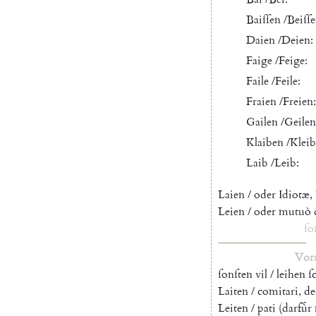
Baiſſen
/
Beiſſ
Daien
/
Deien
:
Faige
/
Feige
:
Faile
/
Feile
:
Fraien
/
Freien
:
Gailen
/
Geilen
Klaiben
/
Klei
Laib
/
Leib
:
Laien
/
oder
Idiotæ
,
Leien
/
oder
mutuò
ſo
Vor
ſonſten
vil
/
leihen
ſ
Laiten
/
comitari
,
de
Leiten
/
pati
(
darfuͤr