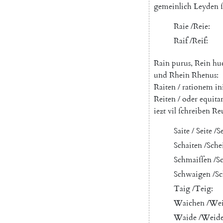
gemeinlich
Leyden
Raie
/
Reie
:
Raif
/
Reif
:
Rain
purus
,
Rein
hu
und
Rhein
Rhenus
:
Raiten
/
rationem
in
Reiten
/
oder
equita
iezt
vil
ſchreiben
Re
Saite
/
Seite
/
S
Schaiten
/
Sche
Schmaiſſen
/
S
Schwaigen
/
S
Taig
/
Teig
:
Waichen
/
Wei
Waide
/
Weid