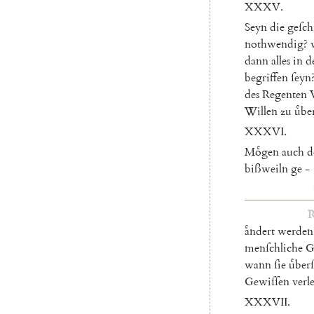
XXXV.
Seyn
die
geſch
nothwendig
?
dann
alles
in
d
begriffen
ſeyn
des
Regenten
Willen
zu
uͤbe
XXXVI.
Moͤgen
auch
d
bißweiln
ge
-
R
aͤndert
werden
menſchliche
G
wann
ſie
uͤber
Gewiſſen
verl
XXXVII
.