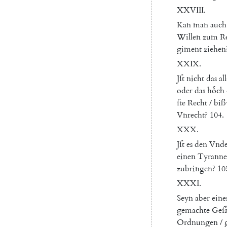
XXVIII
.
Kan
man
auch
Willen
zum
R
giment
ziehen
XXIX
.
Jſt
nicht
das
al
oder
das
hoͤch
ſte
Recht
/
biß
Vnrecht
?
104.
XXX
.
Jſt
es
den
Vnde
einen
Tyrann
zubringen
?
10
XXXI
.
Seyn
aber
eine
gemachte
Geſa
Ordnungen
/