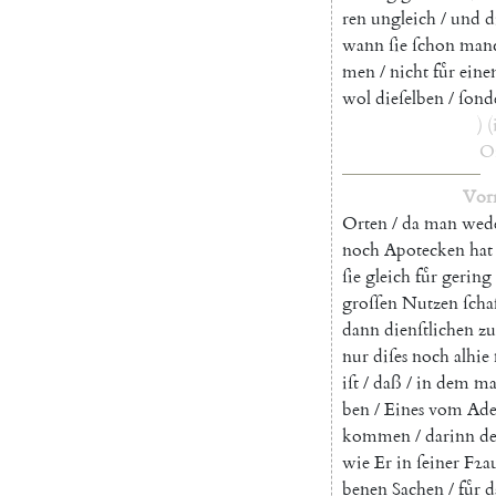
ren
ungleich
/
und
d
wann
ſie
ſchon
man
men
/
nicht
fuͤr
eine
wol
dieſelben
/
ſond
)
(
O
Vor
Orten
/
da
man
wed
noch
Apotecken
hat
ſie
gleich
fuͤr
gering
groſſen
Nutzen
ſcha
dann
dienſtlichen
zu
nur
diſes
noch
alhie
iſt
/
daß
/
in
dem
ma
ben
/
Eines
vom
Ade
kommen
/
darinn
de
wie
Er
in
ſeiner
Fꝛa
benen
Sachen
/
fuͤr
d