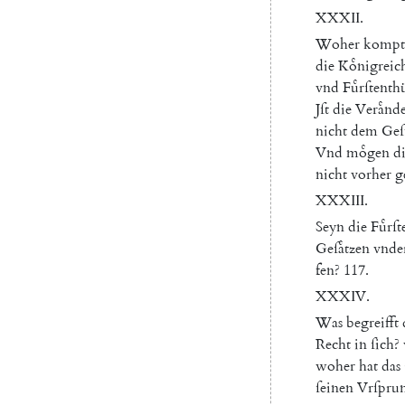
XXXII
.
Woher
kompt
die
Koͤnigreic
vnd
Fuͤrſtent
Jſt
die
Veraͤnd
nicht
dem
Geſ
Vnd
moͤgen
d
nicht
vorher
g
XXXIII
.
Seyn
die
Fuͤrſt
Geſaͤtzen
vnde
fen
?
117.
XXXIV
.
Was
begreifft
Recht
in
ſich
?
woher
hat
das
ſeinen
Vrſpru