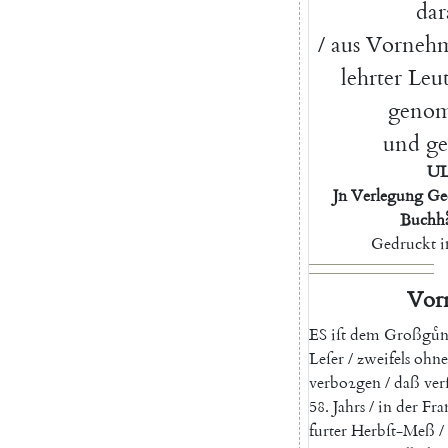
dar
/
aus
Vorneh
lehrter
Leu
geno
und
ge
U
Jn
Verlegung
Ge
Buchha
Gedruckt
Vor
E
S
iſt
dem
Großguͤn
Leſer
/
zweifels
ohne
verboꝛgen
/
daß
ver
58.
Jahrs
/
in
der
Fra
furter
Herbſt-Meß
/