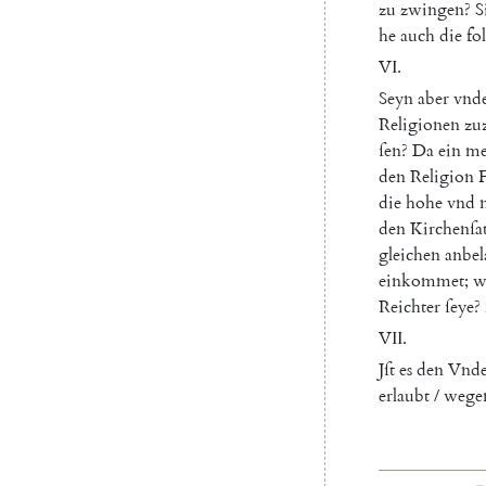
zu
zwingen
?
S
he
auch
die
fo
VI
.
Seyn
aber
vnde
Religionen
zu
ſen
?
Da
ein
me
den
Religion
die
hohe
vnd
den
Kirchenſa
gleichen
anbel
einkommet
;
w
Reichter
ſeye
?
VII
.
Jſt
es
den
Vnde
erlaubt
/
wege