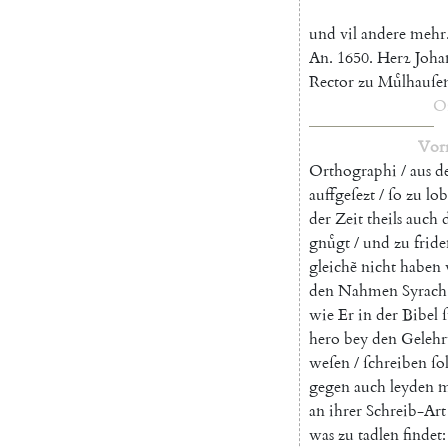
und
vil
andere
mehr
An.
1650.
Herꝛ
Joha
Rector
zu
Muͤlhauſe
O
Vor
Orthographi
/
aus
d
auffgeſezt
/
ſo
zu
lo
der
Zeit
theils
auch
gnuͤgt
/
und
zu
frid
gleichẽ
nicht
haben
den
Nahmen
Syrach
wie
Er
in
der
Bibel
hero
bey
den
Gelehr
weſen
/
ſchreiben
ſo
gegen
auch
leyden
m
an
ihrer
Schreib-Art
was
zu
tadlen
findet
: