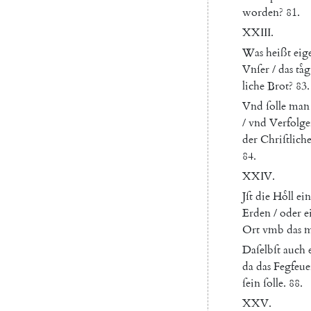
worden
?
81.
XXIII
.
Was
heißt
eig
Vnſer
/
das
taͤg
liche
Brot
?
83.
Vnd
ſolle
man
/
vnd
Verfolge
der
Chriſtlich
84.
XXIV
.
Jſt
die
Hoͤll
ein
Erden
/
oder
e
Ort
vmb
das
m
Daſelbſt
auch
da
das
Fegfeue
ſein
ſolle
.
88.
XXV
.