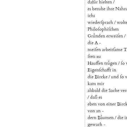
dafuͤr
hielten
/
es
beruhe
ihre
Nahr
ichs
wiederſprach
/
wolt
Philoſophi
ſchen
Gruͤnden
erweiſen
/
die
A
-
meiſen
arbeitſame
T
ſtets
zu
Hauffen
truͤgen
/
ſo
Eigenſchafft
in
die
Bircke
/
und
ſo
kam
mir
alsbald
die
Sache
ver
/
daß
es
eben
von
einer
Birc
von
an
-
dern
Baͤumen
/
die
i
gewach
-