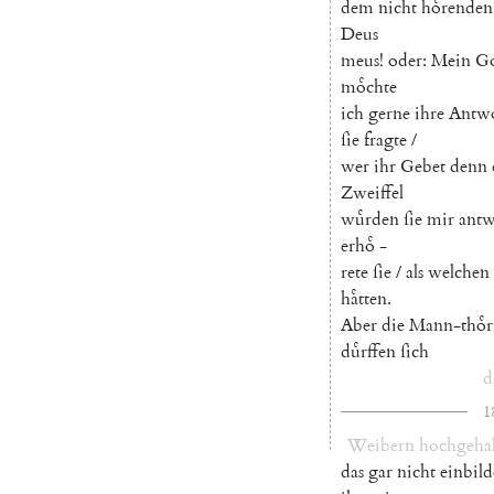
dem
nicht
hoͤrenden
Deus
meus
!
oder
:
Mein
Go
moͤchte
ich
gerne
ihre
Antw
ſie
fragte
/
wer
ihr
Gebet
denn
Zweiffel
wuͤrden
ſie
mir
antw
erhoͤ
-
rete
ſie
/
als
welchen
haͤtten
.
Aber
die
Mann-thoͤr
duͤrffen
ſich
d
1
Weibern
hochgeha
das
gar
nicht
einbil