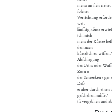
nichts
an
ſich
ziehet
ſolcher
Verrichtung
erforde
weit
-
laͤufftig
koͤnte
erwie
ich
mich
nicht
der
Kuͤrtze
bef
demnach
kuͤrtzlich
zu
wiſſen
/
Abſchlagung
des
Urins
oder
Waſſ
Zorn
o
-
der
Schrecken
/
gar
Daß
es
aber
durch
einen
geſchehen
muͤſſe
/
iſt
vergeblich
und
ab