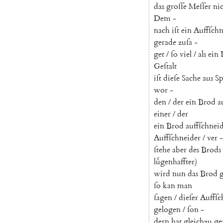
das
groſſe
Meſſer
ni
Dem
-
nach
iſt
ein
Auffſchn
gerade
zuſa
-
get
/
ſo
viel
/
als
ein
Geſtalt
iſt
dieſe
Sache
aus
S
wor
-
den
/
der
ein
Brod
a
einer
/
der
ein
Brod
auffſchnei
Auffſchneider
/
ver
-
ſtehe
aber
des
Brods
luͤgenhaffter
)
wird
nun
das
Brod
g
ſo
kan
man
ſagen
/
dieſer
Auffſc
gelogen
/
ſon
-
dern
hat
gleichzu
ge