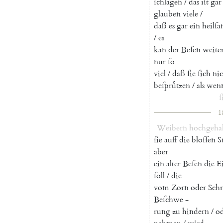
ſchlagen
/
das
iſt
gar
glauben
viele
/
daß
es
gar
ein
heilſ
/
es
kan
der
Beſen
weite
nur
ſo
viel
/
daß
ſie
ſich
nic
beſpruͤtzen
/
als
wen
ſ
1
Weibern
hochgeha
ſie
auff
die
bloſſen
S
aber
ein
alter
Beſen
die
E
ſoll
/
die
vom
Zorn
oder
Sch
Beſchwe
-
rung
zu
hindern
/
o