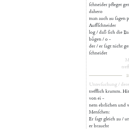
ſchneider
pfleget
ge
dahero
man
auch
zu
ſagen
p
Auffſchneider
log
/
daß
ſich
die
Ba
buͤgen
/
o
-
der
/
er
ſagt
nicht
ge
ſchneidet
tref
1
Unterſuchung
/
dere
trefflich
krumm
.
Hi
von
ei
-
nem
ebrlichen
und
Menſchen
:
Er
ſagt
gleich
zu
/
u
er
braucht