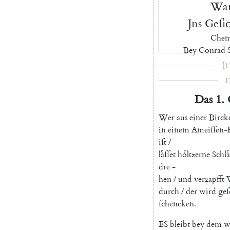
War
J
ns
G
eſi
Chem
Bey
Conrad
[1
1
Das
1.
Wer
aus
einer
Birck
in
einem
Ameiſſen-
iſt
/
laͤſſet
hoͤltzerne
Schla
dre
-
hen
/
und
verzapfft
durch
/
der
wird
ge
ſchencken
.
E
S
bleibt
bey
dem
w