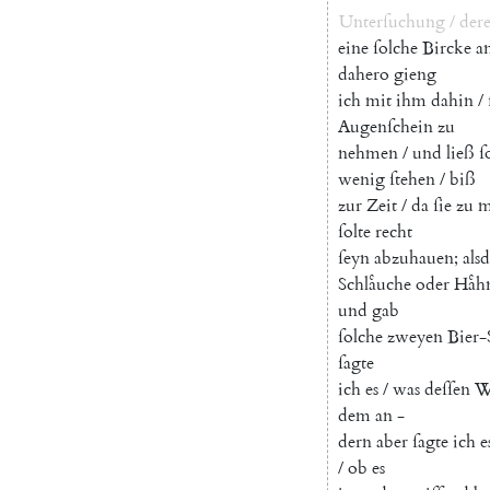
Unterſuchung
/
dere
eine
ſolche
Bircke
a
dahero
gieng
ich
mit
ihm
dahin
/
Augenſchein
zu
nehmen
/
und
ließ
ſ
wenig
ſtehen
/
biß
zur
Zeit
/
da
ſie
zu
m
ſolte
recht
ſeyn
abzuhauen
;
als
Schlaͤuche
oder
Haͤh
und
gab
ſolche
zweyen
Bier-
ſagte
ich
es
/
was
deſſen
W
dem
an
-
dern
aber
ſagte
ich
e
/
ob
es