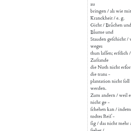
zu
bringen
/
als
wie
mi
Kranckheit
/
e.
g.
Gicht
/
Bruͤchen
un
Baͤume
und
Stauden
geſchicht
/
weges
thun
laſſen
;
erſtlich
/
Zuſtande
die
Noth
nicht
erfor
die
trans
-
plantation
nicht
ſoll
werden
.
Zum
andern
/
weil
e
nicht
ge
-
ſchehen
kan
/
indem
todtes
Reiſ
-
ſig
/
das
nicht
mehr
ſtehet
/