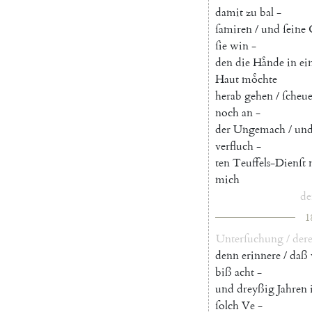
damit
zu
bal
-
ſamir
en
/
und
ſeine
ſie
win
-
den
die
Haͤnde
in
ei
Haut
moͤchte
herab
gehen
/
ſcheu
noch
an
-
der
Ungemach
/
un
verfluch
-
ten
Teuffels-Dienſt
mich
de
1
Unterſuchung
/
dere
denn
erinnere
/
daß
biß
acht
-
und
dreyßig
Jahren
ſolch
Ve
-