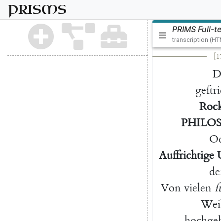
PRISMS
PRIMS Full-t
transcription (H
[1
D
geſtri
Roc
PHILO
Od
Auffrichtige
de
Von
vielen
ſ
Wei
hochgeh