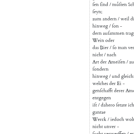
ſen
ſind
/
muͤſten
Sc
ſeyn
;
zum
andern
/
weil
d
hinweg
/
ſon
-
dern
zuſammen
tra
Wein
oder
das
Bier
/
ſo
man
ver
nicht
/
nach
Art
der
Ameiſen
/
z
ſondern
hinweg
/
und
gleic
welches
der
Ei
-
genſchafft
derer
Ame
entgegen
iſt
/
dahero
ſetzte
ic
gantze
Werck
/
iedoch
wol
nicht
unver
-
ſucht
verwerffen
/
er