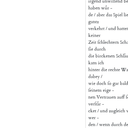
irgend
unwiſſend
be
haben
wuͤr
-
de
/
aber
das
Spiel
li
gantz
verkehrt
/
und
hatte
keiner
Zeit
ſchlechtern
Sch
ſie
durch
die
birckenen
Schlaͤ
kam
ich
hinter
die
rechte
Wa
dabey
/
wie
doch
ſo
gar
bal
ſeinem
eige
-
nen
Vertrauen
auff
ſ
verſtaͤr
-
cket
/
und
zugleich
wer
-
den
/
wenn
durch
de