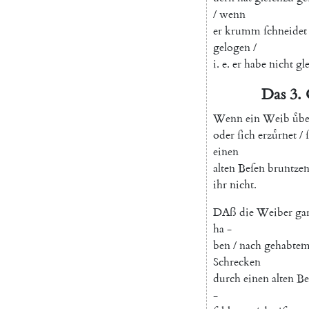
/
wenn
er
krumm
ſchneidet
gelogen
/
i.
e.
er
habe
nicht
gl
Das
3.
Wenn
ein
Weib
uͤb
oder
ſich
erzuͤrnet
/
einen
alten
Beſen
bruntze
ihr
nicht
.
D
Aß
die
Weiber
ga
ha
-
ben
/
nach
gehabte
Schrecken
durch
einen
alten
Be
-