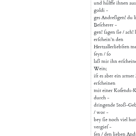
und
huͤlffe
ihnen
aus
goldi
-
ges
Andreßgen
!
du
l
Beſcherer
-
gen
!
ſagen
ſie
/
ach
!
erſchein’n
den
Hertzallerliebſten
me
ſeyn
/
ſo
laß
mir
ihn
erſchein
Wein
;
iſt
es
aber
ein
armer
erſcheinen
mit
einer
Kofends-
durch
-
dringende
Stoß-Geb
/
wor
-
bey
ſie
noch
viel
hun
vergieſ
-
ſen
/
den
lieben
And