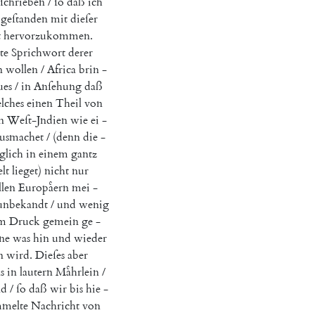
ſchrieben
/
ſo
daß
ich
geſtanden
mit
dieſer
t
hervorzukommen
.
lte
Sprichwort
derer
n
wollen
/
Africa
brin
-
ues
/
in
Anſehung
daß
lches
einen
Theil
von
n
Weſt-Jndien
wie
ei
-
usmachet
/
(
denn
die
-
lglich
in
einem
gantz
lt
lieget
)
nicht
nur
llen
Europaͤern
mei
-
unbekandt
/
und
wenig
m
Druck
gemein
ge
-
ne
was
hin
und
wieder
n
wird
.
Dieſes
aber
s
in
lautern
Maͤhrlein
/
nd
/
ſo
daß
wir
bis
hie
-
mmelte
Nachricht
von