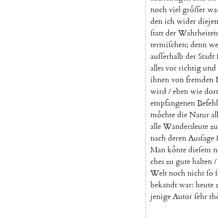
noch
viel
groͤſſer
wa
den
ich
wider
dieje
ſtatt
der
Wahrheiten
termiſchen
;
denn
we
auſſerhalb
der
Stadt
alles
vor
richtig
und
ihnen
von
fremden
wird
/
eben
wie
dor
empfangenen
Befehl
moͤchte
die
Natur
al
alle
Wandersleute
zu
nach
deren
Ausſage
Man
koͤnte
dieſem
n
ches
zu
gute
halten
/
Welt
noch
nicht
ſo
bekandt
war
:
heute
jenige
Autor
ſehr
th