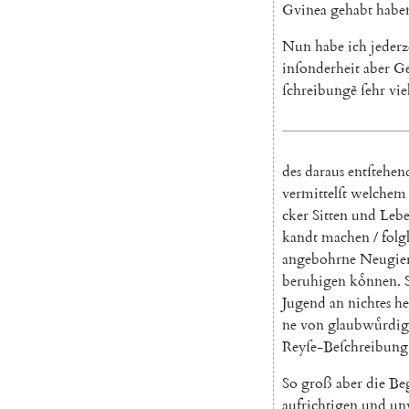
Gvinea
gehabt
habe
Nun
habe
ich
jederz
inſonderheit
aber
Ge
ſchreibungẽ
ſehr
vie
des
daraus
entſtehen
vermittelſt
welchem
cker
Sitten
und
Lebe
kandt
machen
/
folg
angebohrne
Neugier
beruhigen
koͤnnen
.
Jugend
an
nichtes
he
ne
von
glaubwuͤrdig
Reyſe-Beſchreibung
So
groß
aber
die
Be
aufrichtigen
und
unv