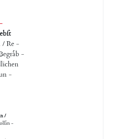
-
ebſt
n
/
Re
-
Begraͤb
-
dlichen
un
-
nn
/
llaͤn
-