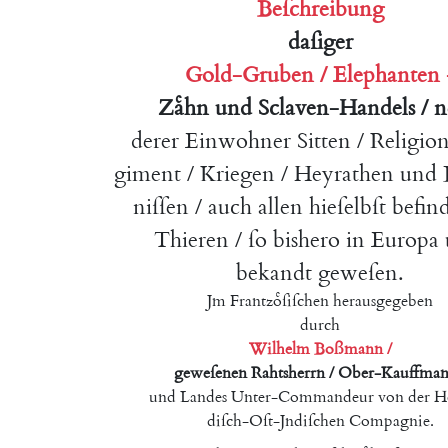
Beſchreibung
daſiger
Gold-Gruben
/
Elephanten
Zaͤhn
und
Sclaven-Handels
/
n
derer
Einwohner
Sitten
/
Religio
giment
/
Kriegen
/
Heyrathen
und
niſſen
/
auch
allen
hieſelbſt
befin
Thieren
/
ſo
bishero
in
Europa
bekandt
geweſen
.
Jm
Frantzoͤſiſchen
herausgegeben
durch
Wilhelm
Boßmann
/
geweſenen
Rahtsherrn
/
Ober-Kauffma
und
Landes
Unter-
Commandeur
von
der
Ho
diſch-Oſt-Jndiſchen
Compagnie
.