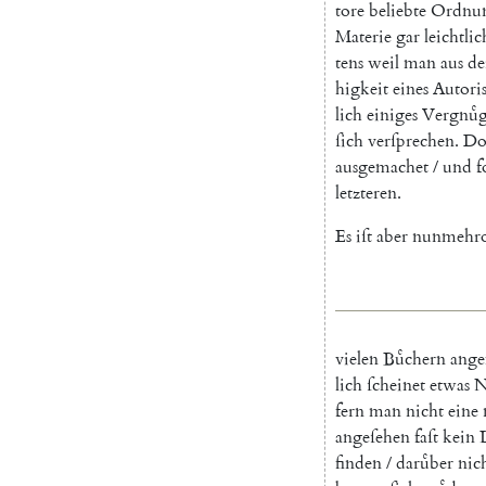
tore
beliebte
Ordnu
Materie
gar
leichtlic
tens
weil
man
aus
de
higkeit
eines
Autori
lich
einiges
Vergnuͤ
ſich
verſprechen
.
Do
ausgemachet
/
und
f
letzteren
.
Es
iſt
aber
nunmehr
vielen
Buͤchern
angef
lich
ſcheinet
etwas
N
fern
man
nicht
eine
angeſehen
faſt
kein
finden
/
daruͤber
nic