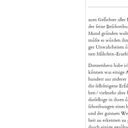
zum
Gelaͤchter
aller
der
ſeine
Beſchreib
Mund
gruͤnden
wolt
muͤſte
es
wuͤrden
ih
ger
Unwahrheiten
u
nen
Maͤhrlein-Erzeh
Dannenhero
habe
ic
koͤnnen
was
einige
A
hundert
aus
anderer
die
ſelbſteigene
Erf
ben
/
vielmehr
aber
dieſelbige
in
ihren
u
ſchreibungen
eines
b
und
der
gantzen
We
heit
zu
erkennen
zu
durch
einige
geruͤhr