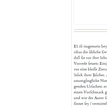
E
S
iſt
insgemein
bey
ribus
die
uͤbliche
Ge
daß
ſie
vor
ihre
Schr
Vorrede
ſetzen
:
Eini
vor
eine
bloſſe
Ziera
Stuͤck
ihrer
Buͤcher
.
unumgaͤngliche
Not
genden
Urſachen
:
er
einen
Vorſchmack
g
und
wie
der
Autor
ſ
ſinnet
ſey
/
vermittel