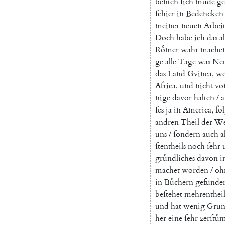
ben
ten
ſich
muͤde
ge
ſchier
in
Bedencken
meiner
neuen
Arbei
Doch
habe
ich
das
a
Roͤmer
wahr
mache
ge
alle
Tage
was
Ne
das
Land
Gvinea
,
we
Africa
,
und
nicht
vo
nige
davor
halten
/
a
ſes
ja
in
America
,
fo
andren
Theil
der
We
uns
/
ſondern
auch
a
ſtentheils
noch
ſehr
gruͤndliches
davon
i
machet
worden
/
oh
in
Buͤchern
gefunde
beſtehet
mehrentheil
und
hat
wenig
Gru
her
eine
ſehr
zerſtuͤ