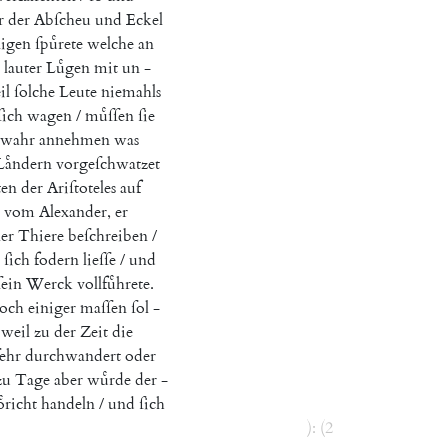
r
der
Abſcheu
und
Eckel
nigen
ſpuͤrete
welche
an
lauter
Luͤgen
mit
un
-
il
ſolche
Leute
niemahls
ſich
wagen
/
muͤſſen
ſie
wahr
annehmen
was
Laͤndern
vorgeſchwatzet
ten
der
Ariſtoteles
auf
vom
Alexander
,
er
ler
Thiere
beſchreiben
/
ſich
fodern
lieſſe
/
und
ſein
Werck
vollfuͤhrete
.
och
einiger
maſſen
ſol
-
weil
zu
der
Zeit
die
ſehr
durchwandert
oder
zu
Tage
aber
wuͤrde
der
-
oͤricht
handeln
/
und
ſich
)
:
(
2