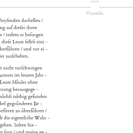
zum
Vorrede
.
Reyſenden
darſtellen
/
ung
auf
dieſer
ihren
e
/
indem
er
beſorgen
n
dieſe
Leute
ſelbſt
eini
-
ͤberfuͤhren
/
und
vor
ei
-
ler
ausſchelten
.
h
nicht
verſchweigen
utores
im
letzten
Jahr
-
Leute
Maͤuler
ohne
ahrung
herausgege
-
hoͤchſt
noͤthig
gefunden
ͤbel
gegruͤndeten
Be
-
eſſeren
zu
uͤberfuͤhren
/
lt
die
eigentliche
Wahr
-
geben
.
Solten
hie
-
et
ſeyn
/
und
meine
ge
-