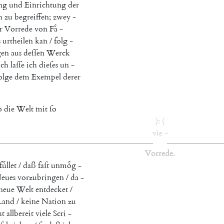
ng
und
Einrichtung
der
h
zu
begreiffen
;
zwey
-
r
Vorrede
von
Faͤ
-
s
urtheilen
kan
/
folg
-
gen
aus
deſſen
Werck
ch
laſſe
ich
dieſes
un
-
olge
dem
Exempel
derer
o
die
Welt
mit
ſo
)
:
(
vie
-
Vorrede
.
uͤllet
/
daß
faſt
unmoͤg
-
eues
vorzubringen
/
da
-
neue
Welt
entdecket
/
Land
/
keine
Nation
zu
ht
allbereit
viele
Scri
-