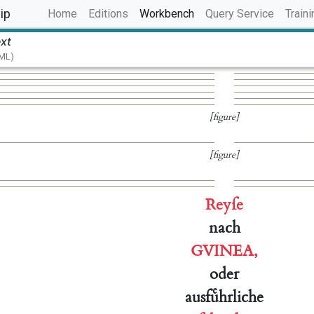
(current)
ip
Home
Editions
Workbench
Query Service
Traini
ext
TML)
[figure]
[figure]
Reyſe
nach
GVINEA
,
oder
ausfuͤhrliche