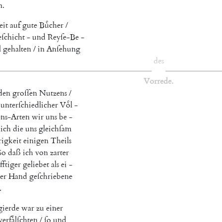
n
.
eit
auf
gute
Buͤcher
/
ſchicht
-
und
Reyſe-Be
-
l
gehalten
/
in
Anſehung
des
Vorrede
.
den
groſſen
Nutzens
/
unterſchiedlicher
Voͤl
-
ns-Arten
wir
uns
be
-
lich
die
uns
gleichſam
igkeit
einigen
Theils
So
daß
ich
von
zarter
fftiger
geliebet
als
ei
-
er
Hand
geſchriebene
.
gierde
war
zu
einer
erfaͤlſchten
/
ſo
und