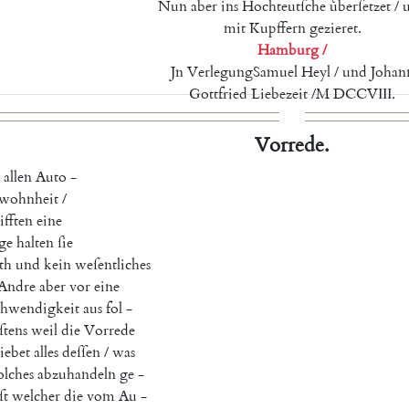
Nun
aber
ins
Hochteutſche
uͤberſetzet
/
mit
Kupffern
gezieret
.
Hamburg
/
Jn
Verlegung
Samuel
Heyl
/
und
Johan
Gottfried
Liebezeit
/
M
DCCVIII
.
Vorrede
.
allen
Auto
-
wohnheit
/
ifften
eine
ge
halten
ſie
th
und
kein
weſentliches
Andre
aber
vor
eine
hwendigkeit
aus
fol
-
ſtens
weil
die
Vorrede
iebet
alles
deſſen
/
was
olches
abzuhandeln
ge
-
ſt
welcher
die
vom
Au
-