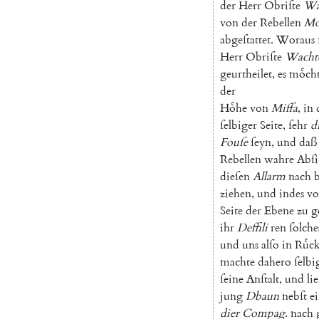
der
Herr
Obriſte
Wa
von
der
Rebellen
Mo
abgeſtattet
.
Woraus
Herr
Obriſte
Wacht
geurtheilet
,
es
moͤch
der
Hoͤhe
von
Miffa
,
in
ſelbiger
Seite
,
ſehr
di
Fouſe
ſeyn
,
und
daß
Rebellen
wahre
Abſi
dieſen
Allarm
nach
ziehen
,
und
indes
v
Seite
der
Ebene
zu
g
ihr
Deffili
ren
ſolche
und
uns
alſo
in
Ruͤc
machte
dahero
ſelbi
ſeine
Anſtalt
,
und
li
jung
Dbaun
nebſt
e
dier
Compag
.
nach