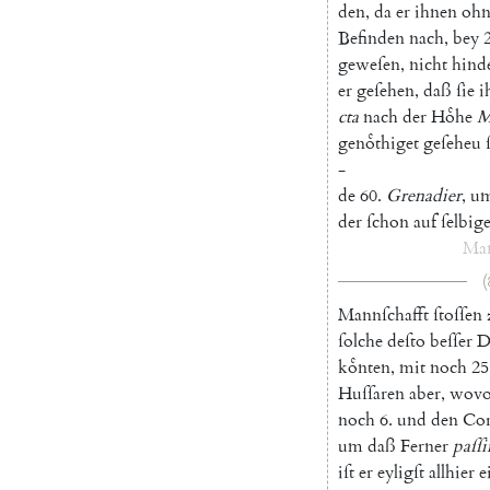
den
,
da
er
ihnen
ohn
Befinden
nach
,
bey
geweſen
,
nicht
hind
er
geſehen
,
daß
ſie
i
cta
nach
der
Hoͤhe
M
genoͤthiget
geſeheu
-
de
60.
Grenadier
,
u
der
ſchon
auf
ſelbig
Ma
(
Mannſchafft
ſtoſſen
ſolche
deſto
beſſer
D
koͤnten
,
mit
noch
25
Huſſaren
aber
,
wov
noch
6.
und
den
Cor
um
daß
Ferner
paſſi
iſt
er
eyligſt
allhier
e