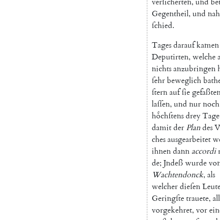
verſicherten
,
und
be
Gegentheil
,
und
na
ſchied
.
Tages
darauf
kamen
Deputirten
,
welche
nichts
anzubringen
ſehr
beweglich
bath
ſtern
auf
ſie
gefaßte
laſſen
,
und
nur
noch
hoͤchſtens
drey
Tage
damit
der
Plan
des
V
ches
ausgearbeitet
w
ihnen
dann
accordi
de
;
Jndeß
wurde
vo
Wachtendonck
,
als
welcher
dieſen
Leut
Geringſte
trauete
,
al
vorgekehret
,
vor
ein