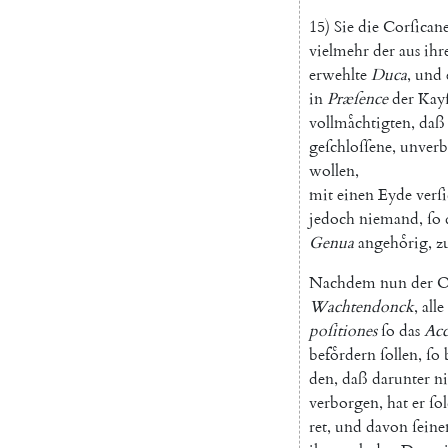
15
)
Sie
die
Corſican
vielmehr
der
aus
ihr
erwehlte
Duca
,
und
in
Præſence
der
Kayſ
vollmaͤchtigten
,
daß
geſchloſſene
,
unverb
wollen
,
mit
einen
Eyde
verſ
jedoch
niemand
,
ſo
Genua
angehoͤrig
,
z
Nachdem
nun
der
O
Wachtendonck
,
alle
poſitiones
ſo
das
Ac
befoͤrdern
ſollen
,
ſo
den
,
daß
darunter
ni
verborgen
,
hat
er
ſo
ret
,
und
davon
ſeine