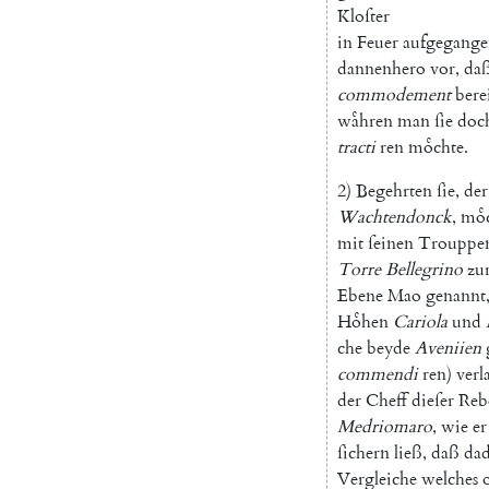
Kloſter
in
Feuer
aufgegang
dannenhero
vor
,
da
commodement
bere
waͤhren
man
ſie
doc
tracti
ren
moͤchte
.
2
)
Begehrten
ſie
,
der
Wachtendonck
,
moͤ
mit
ſeinen
Trouppe
Torre
Bellegrino
zu
Ebene
Mao
genannt
Hoͤhen
Cariola
und
che
beyde
Aveniien
commendi
ren
)
verl
der
Cheff
dieſer
Reb
Medriomaro
,
wie
er
ſichern
ließ
,
daß
da
Vergleiche
welches