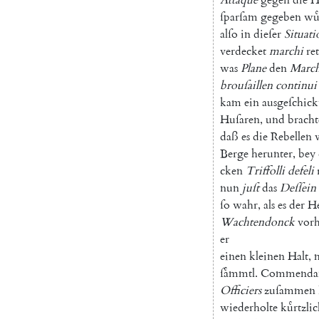
ſparſam
gegeben
wu
alſo
in
dieſer
Situati
verdecket
marchi
ret
was
Plane
den
Marc
brouſaillen
continui
kam
ein
ausgeſchick
Huſaren
,
und
bracht
daß
es
die
Rebellen
Berge
herunter
,
bey
cken
Triffolli
defeli
nun
juſt
das
Deſſein
ſo
wahr
,
als
es
der
He
Wachtendonck
vor
er
einen
kleinen
Halt
,
ſaͤmmtl
.
Commenda
Officiers
zuſammen
wiederholte
kuͤrtzli