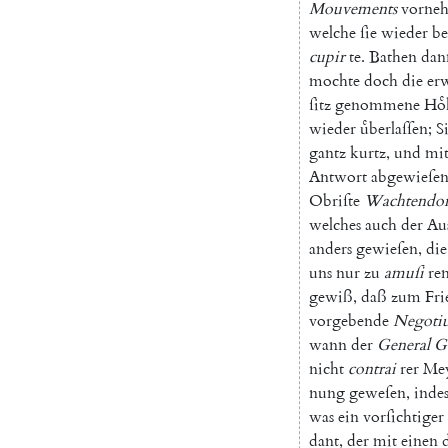
Mouvements
vorne
welche
ſie
wieder
be
cupir
te
.
Bathen
dan
mochte
doch
die
er
ſitz
genommene
Hoͤ
wieder
uͤberlaſſen
;
S
gantz
kurtz
,
und
mi
Antwort
abgewieſe
Obriſte
Wachtendo
welches
auch
der
Au
anders
gewieſen
,
die
uns
nur
zu
amuſi
re
gewiß
,
daß
zum
Fri
vorgebende
Negoti
wann
der
General
G
nicht
contrai
rer
Me
nung
geweſen
,
inde
was
ein
vorſichtiger
dant
,
der
mit
einen