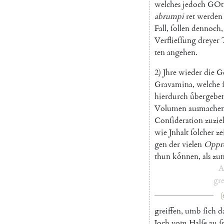
welches
jedoch
GOt
abrumpi
ret
werden
Fall
,
ſollen
dennoch
,
Verflieſſung
dreyer
ten
angehen
.
2
)
Jhre
wieder
die
G
Gravamina
,
welche
hierdurch
uͤbergebe
Volumen
ausmache
Conſideration
zuzie
wie
Jnhalt
ſolcher
ze
gen
der
vielen
Oppre
thun
koͤnnen
,
als
zu
A
gre
(
greiffen
,
umb
ſich
d
Joch
vom
Halſe
zu
ſ