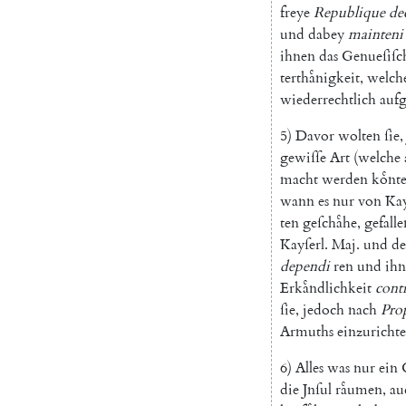
freye
Republique
de
und
dabey
mainteni
ihnen
das
Genueſiſc
terthaͤnigkeit
,
welch
wiederrechtlich
aufg
5
)
Davor
wolten
ſie
,
gewiſſe
Art
(
welche
macht
werden
koͤnt
wann
es
nur
von
Kay
ten
geſchaͤhe
,
gefalle
Kayſerl
.
Maj.
und
de
dependi
ren
und
ih
Erkaͤndlichkeit
cont
ſie
,
jedoch
nach
Pro
Armuths
einzuricht
6
)
Alles
was
nur
ein
die
Jnſul
raͤumen
,
au