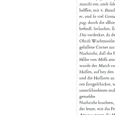
marchi
ren
,
umb
ſol
helffen
,
mit
4.
Batail
er
,
und
ſo
viel
Grena
pag
.
durch
die
allhie
befindl
.
Straͤucher
,
la
Diu
verdecket
,
da
d
Obriſt
Wachtmeiſte
gelaſſene
Cornet
zur
Nachricht
,
daß
die
Hoͤhe
von
Miffa
att
wurde
der
March
vo
Maſſen
,
auf
bey
den
und
die
Huſſaren
zu
ren
fortgeſchicket
,
w
unterſchiedenen
mah
gemeldte
Nachricht
brachten
,
der
letzte
,
wie
das
Fe
Attaque
gegen
die
H