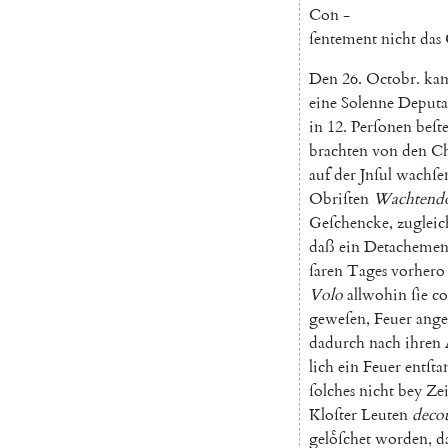
Con
-
ſentement
nicht
das
Den
26.
Octobr.
ka
eine
Solenne
Deputa
in
12.
Perſonen
beſt
brachten
von
den
Ch
auf
der
Jnſul
wachſe
Obriſten
Wachtend
Geſchencke
,
zugleic
daß
ein
Detachemen
ſaren
Tages
vorhero
Volo
allwohin
ſie
c
geweſen
,
Feuer
ange
dadurch
nach
ihren
lich
ein
Feuer
entſt
ſolches
nicht
bey
Zei
Kloſter
Leuten
deco
geloͤſchet
worden
,
d