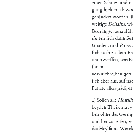
einen
Schutz
,
und
ni
gung
hielten
,
als
wo
gehindert
worden
,
i
weitige
Deſſains
,
wi
Bedraͤngte
,
auszufuͤ
dir
ten
ſich
dann
fer
Gnaden
,
und
Protec
ſich
auch
zu
dem
En
unterwerffen
,
was
Ka
ihnen
vorzuſchreiben
geru
ſich
aber
aus
,
auf
na
Puncte
allergnaͤdigſt
1
)
Sollen
alle
Hoſtili
beyden
Theilen
frey
hen
ohne
das
Gering
und
her
zu
reiſen
,
es
das
Heylſame
Werc