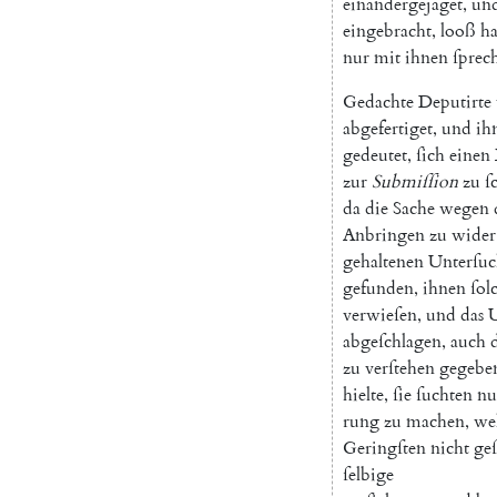
einandergejaget
,
un
eingebracht
,
looß
h
nur
mit
ihnen
ſprec
Gedachte
Deputirte
abgefertiget
,
und
ih
gedeutet
,
ſich
einen
zur
Submiſſion
zu
ſ
da
die
Sache
wegen
Anbringen
zu
wider
gehaltenen
Unterſu
gefunden
,
ihnen
ſol
verwieſen
,
und
das
abgeſchlagen
,
auch
zu
verſtehen
gegebe
hielte
,
ſie
ſuchten
nu
rung
zu
machen
,
we
Geringſten
nicht
geſ
ſelbige