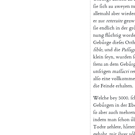
ſie
ſich
zu
zweyen
m
allemahl
aber
wiede
er
zur
reteraite
gezw
ſie
endlich
in
der
gro
nung
fluͤchtig
word
Gebuͤrge
dieſes
Orth
ſible
,
und
die
Paſſag
klein
ſeyn
,
wurden
ſ
ſtens
an
dem
Gebuͤr
unſrigen
maſſacri
re
alſo
eine
vollkomme
die
Feinde
erhalten
.
Welche
bey
5000.
ſ
Gebuͤrgen
in
der
Eb
ſo
aber
auch
mehrent
indem
man
ſchon
uͤ
Todte
zehlete
,
haͤtte
gehabt
,
mit
ihrer
voͤ