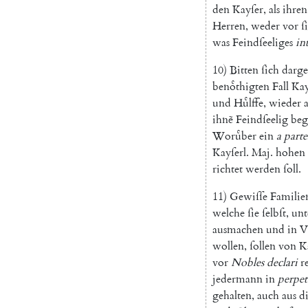
den
Kayſer
,
als
ihren
Herren
,
weder
vor
ſ
was
Feindſeeliges
in
10
)
Bitten
ſich
darg
benoͤthigten
Fall
Kay
und
Huͤlffe
,
wieder
a
ihnẽ
Feindſeelig
beg
Woruͤber
ein
a
parte
Kayſerl
.
Maj.
hohen
richtet
werden
ſoll
.
11
)
Gewiſſe
Familie
welche
ſie
ſelbſt
,
unt
ausmachen
und
in
V
wollen
,
ſollen
von
Ka
vor
Nobles
declari
r
jedermann
in
perpe
gehalten
,
auch
aus
d