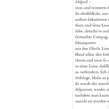
Diſpoſi
-
tion
,
und
erinnerte
ſie
ohnfehlbahr
,
mit
zuthun
bekommen
thun
,
und
ſeine
Leut
ſolte
,
detachir
te
auc
Grenadier
Compag
.
Mousquetier
mit
den
Obriſt
.
Lieu
Hand
naͤher
den
Geb
chi
ren
und
zwar
ſo
v
in
einer
Linie
,
daſelb
zu
verhindern
,
ſich
Gebuͤrge
,
Maſai
zu
p
da
wurde
der
march
diſponi
ret
,
wieder
a
nachdem
man
kaum
marchi
ret
wurden
w
d