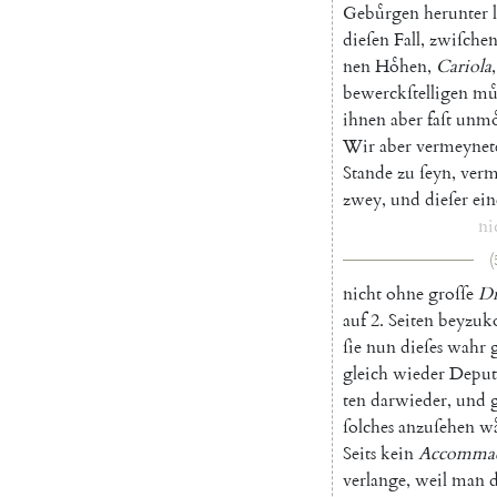
Gebuͤrgen
herunter
dieſen
Fall
,
zwiſche
nen
Hoͤhen
,
Cariola
,
bewerckſtelligen
muͤ
ihnen
aber
faſt
unmo
Wir
aber
vermeynet
Stande
zu
ſeyn
,
verm
zwey
,
und
dieſer
ei
ni
(
nicht
ohne
groſſe
Di
auf
2.
Seiten
beyzu
ſie
nun
dieſes
wahr
gleich
wieder
Deput
ten
darwieder
,
und
ſolches
anzuſehen
wa
Seits
kein
Accomma
verlange
,
weil
man