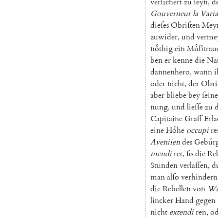
verſichert
zu
ſeyn
,
d
Gouverneur
la
Vari
dieſes
Obriſten
Mey
zuwider
,
und
verme
noͤthig
ein
Muͤßtrau
ben
er
kenne
die
Na
dannenhero
,
wann
i
oder
nicht
,
der
Obri
aber
bliebe
bey
ſeine
nung
,
und
lieſſe
zu
Capitaine
Graff
Erla
eine
Hoͤhe
occupi
re
Aveniien
des
Gebuͤr
mendi
ret
,
ſo
die
Reb
Stunden
verlaſſen
,
d
man
alſo
verhindern
die
Rebellen
von
We
lincker
Hand
gegen
nicht
extendi
ren
,
od