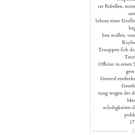
rer
Rebellen
,
mitte
unt
Schutz
einer
Großm
be
ben
wollen
,
von
Kayſer
Trouppen
ſich
da
Teut
Officier
in
einen
gewi
General
entdecke
Geneh
tung
wegen
der
d
Mer
wuͤrdigkeiten
d
publi
17
[