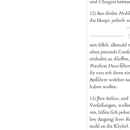
und
Chargen
beſetz
12
)
Aus
dieſen
Nobl
das
Haupt
,
jedoch
v
n
(
nen
ſelbſt
,
allemahl
ohne
jemands
Confi
einholen
zu
duͤrffen
,
Prædicat
Duca
fuͤhr
ſie
vors
erſt
ihren
ei
Anfuͤhrer
welcher
nu
haben
wollen
.
13
)
Jhre
Iuſtice
,
und
Verfaſſungen
,
wolle
ren
,
laſſen
ſich
jedo
bey
Angang
ihrer
Re
mahl
an
die
Kaͤyſerl
.