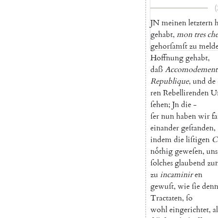
(
J
N
meinen
letztern
gehabt
,
mon
tres
che
gehorſamſt
zu
meld
Hoffnung
gehabt
,
daß
Accomodement
Republique
,
und
de
ren
Rebellirenden
U
ſehen
;
Jn
die
-
ſer
nun
haben
wir
fa
einander
geſtanden
,
indem
die
liſtigen
C
noͤthig
geweſen
,
uns
ſolches
glaubend
zu
zu
incaminir
en
gewuſt
,
wie
ſie
den
Tractaten
,
ſo
wohl
eingerichtet
,
al