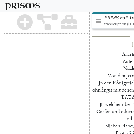
PRISMS
PRIMS Full-t
transcription (H
[
Allern
Auten
N
ach
Von
den
jet
J
n
den
K
oͤnigreic
ohnlaͤngſt
mit
denen
BATA
Jn
welcher
uͤber
Corſen
und
etlich
todt
blieben
,
dabe
Propoſit