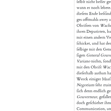
ſelbſt
nicht
beſſer
ge
wann
er
noch
lebete
dieſem
Ende
beſtaͤn
ges
offtmahls
zwey
a
Obriſten
von
Wacht
ihren
Deputirten
,
ba
mit
einen
andern
Ve
ſchicket
,
und
hat
de
ſelbige
mit
den
Genu
ſigen
General
Gouve
Variano
nichts
,
ſond
mit
den
Obriſt
Wac
dieſerhalb
zuthun
h
Werck
einiger
Maaſ
Negotium
ſehr
train
ſich
denn
endlich
ge
Gouverneur
,
gefalle
doch
geſchiehet
ih
Communication
,
u