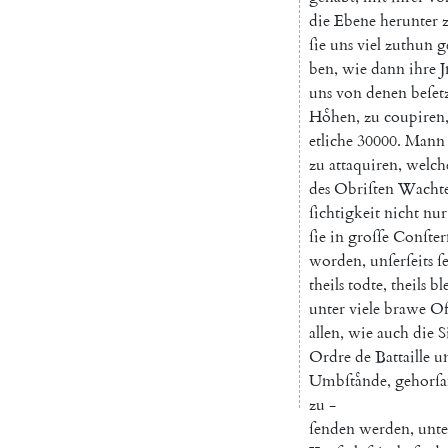
die
Ebene
herunter
ſie
uns
viel
zuthun
g
ben
,
wie
dann
ihre
J
uns
von
denen
beſet
Hoͤhen
,
zu
coupi
ren
etliche
30000.
Mann
zu
attaqui
ren
,
welch
des
Obriſten
Wacht
ſichtigkeit
nicht
nur
ſie
in
groſſe
Conſter
worden
,
unſerſeits
ſ
theils
todte
,
theils
ble
unter
viele
brawe
Of
allen
,
wie
auch
die
S
Ordre
de
Battaille
u
Umbſtaͤnde
,
gehorſ
zu
-
ſenden
werden
,
unte