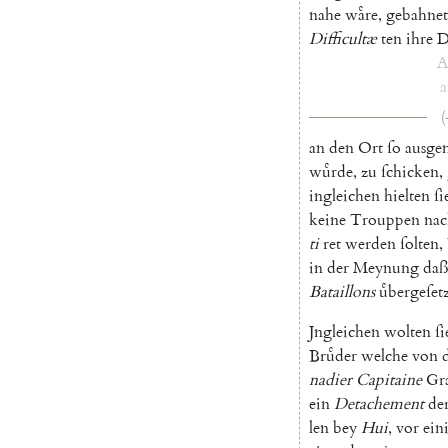
nahe
waͤre
,
gebahnet
Difficultæ
ten
ihre
D
A
a
(
an
den
Ort
ſo
ausge
wuͤrde
,
zu
ſchicken
,
ingleichen
hielten
ſi
keine
Trouppen
nac
ti
ret
werden
ſolten
,
in
der
Meynung
da
Bataillons
uͤbergeſet
Jngleichen
wolten
ſi
Bruͤder
welche
von
nadier
Capitaine
Gra
ein
Detachement
de
len
bey
Hui
,
vor
ein