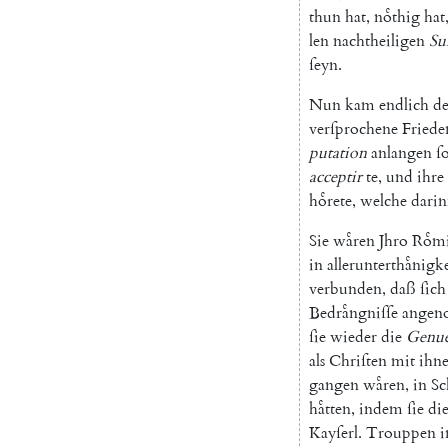
thun
hat
,
noͤthig
hat
len
nachtheiligen
Su
ſeyn
.
Nun
kam
endlich
de
verſprochene
Friede
putation
anlangen
ſo
acceptir
te
,
und
ihre
hoͤrete
,
welche
dari
Sie
waͤren
Jhro
Roͤm
in
allerunterthaͤnigk
verbunden
,
daß
ſich
Bedraͤngniſſe
ange
ſie
wieder
die
Genue
als
Chriſten
mit
ihn
gangen
waͤren
,
in
Sc
haͤtten
,
indem
ſie
di
Kayſerl
.
Trouppen
i