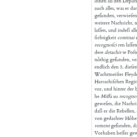
ihnen
als
den
Deputi
auch
alles
,
was
er
da
gefunden
,
verwieſen
weitere
Nachricht
,
n
laſſen
,
und
indeß
all
ſichtigkeit
continai
recognoſci
ren
laſſe
dere
detachir
te
Poſt
noͤthig
gefunden
,
ve
endlich
den
5.
dieſe
Wachtmeiſter
Fleyd
Harrachiſchen
Regi
vor
,
und
hinter
der
he
Miffa
zu
recogno
geweſen
,
die
Nachri
daß
er
die
Rebellen
,
von
gedachter
Hoͤhe
vement
gefunden
,
d
Vorhaben
beſſer
ge