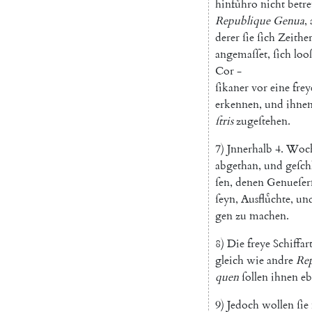
hinfuͤhro
nicht
betre
Republique
Genua
,
derer
ſie
ſich
Zeithe
angemaſſet
,
ſich
loo
Cor
-
ſikaner
vor
eine
frey
erkennen
,
und
ihne
ſtris
zugeſtehen
.
7
)
Jnnerhalb
4.
Woc
abgethan
,
und
geſch
ſen
,
denen
Genueſer
ſeyn
,
Ausfluͤchte
,
un
gen
zu
machen
.
8
)
Die
freye
Schiffar
gleich
wie
andre
Re
quen
ſollen
ihnen
eb
9
)
Jedoch
wollen
ſie