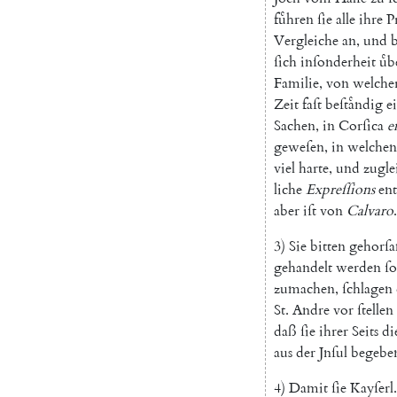
fuͤhren
ſie
alle
ihre
P
Vergleiche
an
,
und
ſich
inſonderheit
uͤb
Familie
,
von
welche
Zeit
faſt
beſtaͤndig
e
Sachen
,
in
Corſica
e
geweſen
,
in
welchen
viel
harte
,
und
zugle
liche
Expreſſions
ent
aber
iſt
von
Calvaro
.
3
)
Sie
bitten
gehorſ
gehandelt
werden
ſo
zumachen
,
ſchlagen
St.
Andre
vor
ſtellen
daß
ſie
ihrer
Seits
di
aus
der
Jnſul
begebe
4
)
Damit
ſie
Kayſerl
.