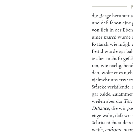
(
die
Berge
herunter
d
und
daß
ſchon
eine
von
ſich
in
der
Eben
unſer
march
wurde
ſo
ſtarck
wie
moͤgl
.
Feind
wurde
gar
bal
te
aber
nicht
ſo
geſc
ren
,
wie
nachgehend
den
,
wolte
er
es
nich
vielmehr
uns
erwart
Staͤrcke
verlaſſende
,
gar
balde
,
zuſamme
weilen
aber
das
Terr
Diſtance
,
die
wir
pas
enge
wahr
,
daß
wir
Schritt
nicht
anders
weiſe
,
enfronte
marc