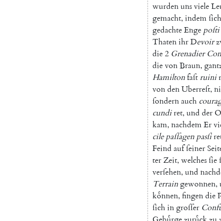
wurden
uns
viele
Le
gemacht
,
indem
ſic
gedachte
Enge
poſti
Thaten
ihr
D
evoir
z
die
2
Grenadier
Com
die
von
Braun
,
gant
Hamilton
faſt
ruini
von
den
Uberreſt
,
ni
ſondern
auch
coura
cundi
ret
,
und
der
O
kam
,
nachdem
Er
vi
cile
paſſagen
pasſi
re
Feind
auf
ſeiner
Seit
ter
Zeit
,
welches
ſie
verſehen
,
und
nach
Terrain
gewonnen
,
koͤnnen
,
fingen
die
ſich
in
groſſer
Confu
Gebuͤrge
zuruͤck
zu