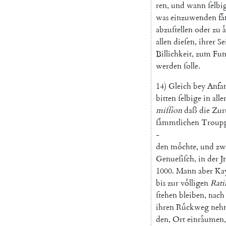
ren
,
und
wann
ſelbi
was
einzuwenden
fa
abzuſtellen
oder
zu
a
allen
dieſen
,
ihrer
Se
Billichkeit
,
zum
Fun
werden
ſolle
.
14
)
Gleich
bey
Anfa
bitten
ſelbige
in
alle
miſſion
daß
die
Zur
ſaͤmmtlichen
Troup
-
den
moͤchte
,
und
zw
Genueſiſch
,
in
der
J
1000.
Mann
aber
Kay
bis
zur
voͤlligen
Rati
ſtehen
bleiben
,
nach
ihren
Ruͤckweg
neh
den
,
Ort
einraͤumen
,