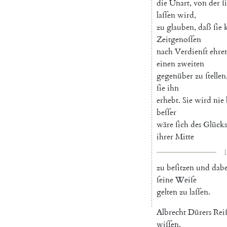
die
Unart
,
von
der
ſ
laſſen
wird
,
zu
glauben
,
daß
ſie
Zeitgenoſſen
nach
Verdienſt
ehre
einen
zweiten
gegenüber
zu
ſtellen
ſie
ihn
erhebt
.
Sie
wird
nie
beſſer
wäre
ſich
des
Glücks
ihrer
Mitte
1
zu
beſitzen
und
dabe
ſeine
Weiſe
gelten
zu
laſſen
.
Albrecht
Dürers
Rei
wiſſen
,