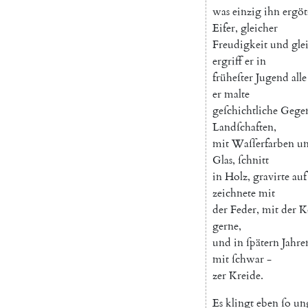
was
einzig
ihn
ergöt
Eifer
,
gleicher
Freudigkeit
und
gle
ergriff
er
in
früheſter
Jugend
alle
er
malte
geſchichtliche
Gegen
Landſchaften
,
mit
Waſſerfarben
u
Glas
,
ſchnitt
in
Holz
,
gravirte
auf
zeichnete
mit
der
Feder
,
mit
der
K
gerne
,
und
in
ſpätern
Jahre
mit
ſchwar
-
zer
Kreide
.
Es
klingt
eben
ſo
un