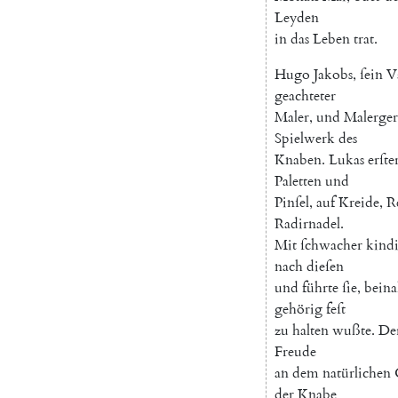
Leyden
in
das
Leben
trat
.
Hugo
Jakobs
,
ſein
V
geachteter
Maler
,
und
Malerger
Spielwerk
des
Knaben
.
Lukas
erſte
Paletten
und
Pinſel
,
auf
Kreide
,
R
Radirnadel
.
Mit
ſchwacher
kindi
nach
dieſen
und
führte
ſie
,
beina
gehörig
feſt
zu
halten
wußte
.
De
Freude
an
dem
natürlichen
der
Knabe