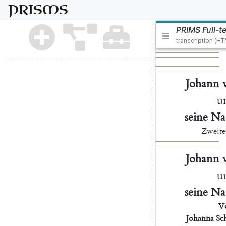
PRISMS
PRIMS Full-t
transcription (H
Johann
u
seine
Na
Zweite
Johann
u
seine
Na
V
Johanna
Sc