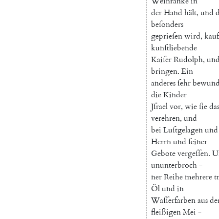
Weinranke
in
der
Hand
hält
,
und
d
beſonders
geprieſen
wird
,
kauf
kunſtliebende
Kaiſer
Rudolph
,
un
bringen
.
Ein
anderes
ſehr
bewund
die
Kinder
Jſrael
vor
,
wie
ſie
da
verehren
,
und
bei
Luſtgelagen
und
Herrn
und
ſeiner
Gebote
vergeſſen
.
U
ununterbroch
-
ner
Reihe
mehrere
t
Öl
und
in
Waſſerfarben
aus
de
fleißigen
Mei
-