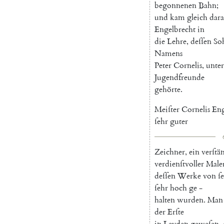
begonnenen
Bahn
;
und
kam
gleich
dara
Engelbrecht
in
die
Lehre
,
deſſen
So
Namens
Peter
Cornelis
,
unter
Jugendfreunde
gehörte
.
Meiſter
Cornelis
Eng
ſehr
guter
Zeichner
,
ein
verſtä
verdienſtvoller
Male
deſſen
Werke
von
ſ
ſehr
hoch
ge
-
halten
wurden
.
Man
der
Erſte
in
Leyden
geweſen
,