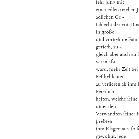
ſehr
jung
mit
einer
edlen
reichen
adlichen
Ge
-
ſchlecht
der
von
Bos
in
große
und
vornehme
Fami
gerieth
,
zu
-
gleich
aber
auch
zu
veranlaßt
ward
,
mehr
Zeit
bei
Feſtlichkeiten
zu
verlieren
als
ihm
Feierlich
-
keiten
,
welche
ſeine
unter
den
Verwandten
ſeiner
F
preßten
ihm
Klagen
aus
,
ſo
ſ
gewöhnt
,
jede