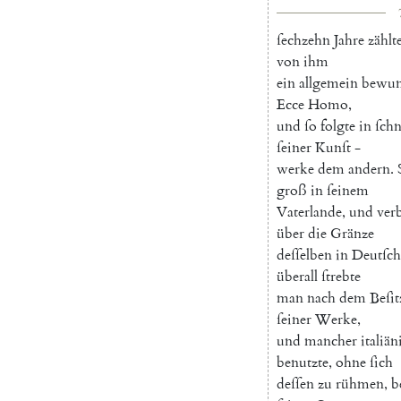
ſechzehn
Jahre
zählt
von
ihm
ein
allgemein
bewun
Ecce
Homo
,
und
ſo
folgte
in
ſchn
ſeiner
Kunſt
-
werke
dem
andern
.
groß
in
ſeinem
Vaterlande
,
und
verb
über
die
Gränze
deſſelben
in
Deutſch
überall
ſtrebte
man
nach
dem
Beſit
ſeiner
Werke
,
und
mancher
italiän
benutzte
,
ohne
ſich
deſſen
zu
rühmen
,
b