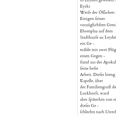
Eycks
Weiſe
der
Ölfarben
Einigen
ſeiner
vorzüglichſten
Gemä
Ehrenplaz
auf
dem
Stadthauſe
zu
Leyde
ein
Ge
-
mälde
mit
zwei
Flüg
einen
Gegen
-
ſtand
aus
der
Apokal
ſeine
beſte
Arbeit
.
Dieſes
hieng
Kapelle
,
über
der
Familiengruft
de
Lockhorſt
,
ward
aber
ſpäterhin
von
e
dieſes
Ge
-
ſchlechts
nach
Utrec