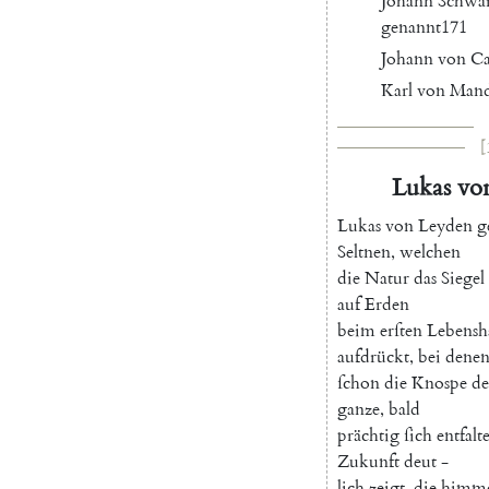
Johann
Schwar
genannt
171
Johann
von
Ca
Karl
von
Mand
[
Lukas
vo
L
ukas
von
Leyden
g
Seltnen
,
welchen
die
Natur
das
Siegel
auf
Erden
beim
erſten
Lebensh
aufdrückt
,
bei
dene
ſchon
die
Knospe
de
ganze
,
bald
prächtig
ſich
entfalt
Zukunft
deut
-
lich
zeigt
,
die
himme