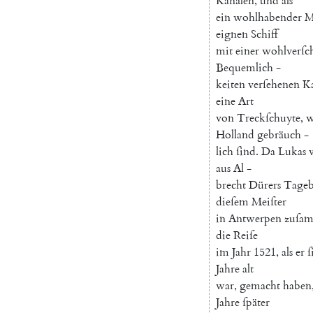
Kanälen
,
und
als
ein
wohlhabender
M
eignen
Schiff
mit
einer
wohlverſc
Bequemlich
-
keiten
verſehenen
Ka
eine
Art
von
Treckſchuyte
,
w
Holland
gebräuch
-
lich
ſind
.
Da
Lukas
aus
Al
-
brecht
Dürers
Tage
dieſem
Meiſter
in
Antwerpen
zuſam
die
Reiſe
im
Jahr
1521
,
als
er
ſ
Jahre
alt
war
,
gemacht
haben
Jahre
ſpäter