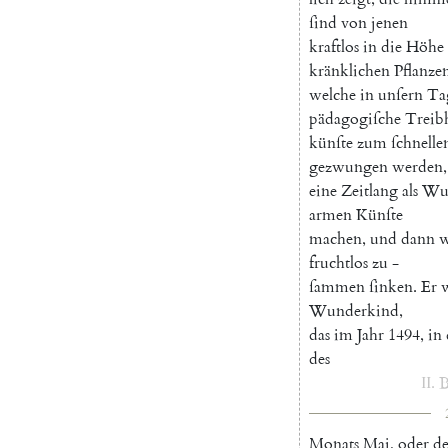
ſind
von
jenen
kraftlos
in
die
Höhe
kränklichen
Pflanze
welche
in
unſern
Ta
pädagogiſche
Treib
künſte
zum
ſchnelle
gezwungen
werden
,
eine
Zeitlang
als
Wun
armen
Künſte
machen
,
und
dann
w
fruchtlos
zu
-
ſammen
ſinken
.
Er
Wunderkind
,
das
im
Jahr
1494
,
in
des
II
.
B
Monats
Mai
,
oder
d