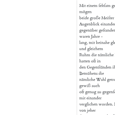
Mit
einem
ſeltſam
g
mögen
beide
große
Meiſter
Augenblick
einande
gegenüber
geſtande
waren
Jahre
-
lang
,
mit
beinahe
gl
und
gleichem
Ruhm
die
nämliche
hatten
oft
in
den
Gegenſtänden
i
Bemühens
die
nämliche
Wahl
getr
gewiß
auch
oft
genug
zu
gegenſ
mit
einander
verglichen
worden
.
von
jeher