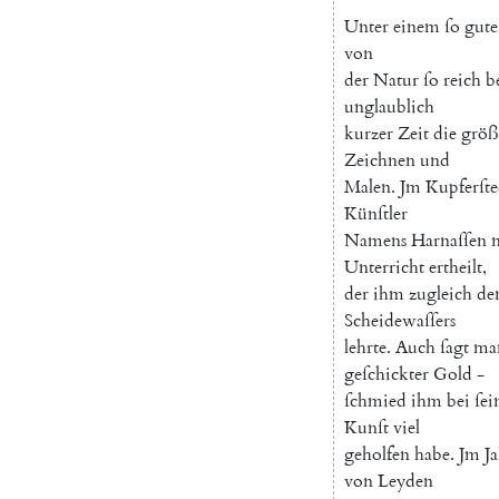
Unter
einem
ſo
gut
von
der
Natur
ſo
reich
b
unglaublich
kurzer
Zeit
die
größ
Zeichnen
und
Malen
.
Jm
Kupferſt
Künſtler
Namens
Harnaſſen
Unterricht
ertheilt
,
der
ihm
zugleich
de
Scheidewaſſers
lehrte
.
Auch
ſagt
ma
geſchickter
Gold
-
ſchmied
ihm
bei
ſei
Kunſt
viel
geholfen
habe
.
Jm
J
von
Leyden