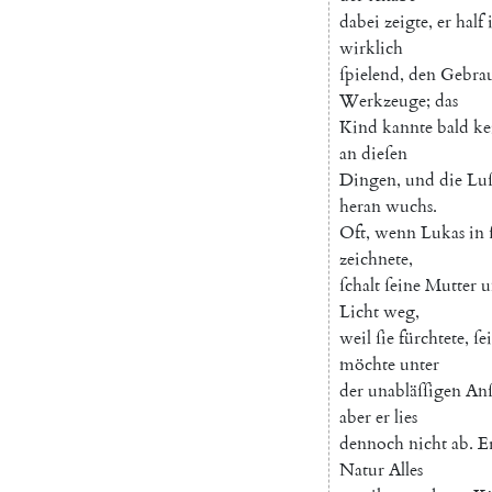
dabei
zeigte
,
er
half
wirklich
ſpielend
,
den
Gebra
Werkzeuge
;
das
Kind
kannte
bald
ke
an
dieſen
Dingen
,
und
die
Luſ
heran
wuchs
.
Oft
,
wenn
Lukas
in
zeichnete
,
ſchalt
ſeine
Mutter
u
Licht
weg
,
weil
ſie
fürchtete
,
ſe
möchte
unter
der
unabläſſigen
Anſ
aber
er
lies
dennoch
nicht
ab
.
E
Natur
Alles