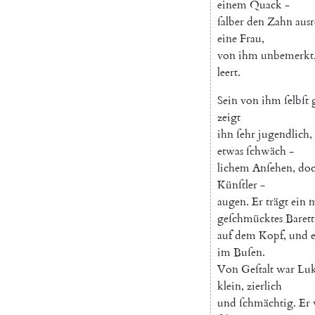
einem
Quack
-
ſalber
den
Zahn
aus
eine
Frau
,
von
ihm
unbemerkt
leert
.
Sein
von
ihm
ſelbſt
zeigt
ihn
ſehr
jugendlich
,
etwas
ſchwäch
-
lichem
Anſehen
,
do
Künſtler
-
augen
.
Er
trägt
ein
m
geſchmücktes
Barett
auf
dem
Kopf
,
und
im
Buſen
.
Von
Geſtalt
war
Luk
klein
,
zierlich
und
ſchmächtig
.
Er