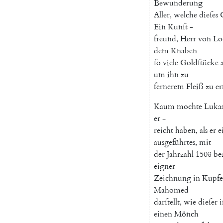
Bewunderung
Aller
,
welche
dieſes
Ein
Kunſt
-
freund
,
Herr
von
Lo
dem
Knaben
ſo
viele
Goldſtücke
um
ihn
zu
fernerem
Fleiß
zu
e
Kaum
mochte
Luka
er
-
reicht
haben
,
als
er
e
ausgeführtes
,
mit
der
Jahrzahl
1508
be
eigner
Zeichnung
in
Kupfe
Mahomed
darſtellt
,
wie
dieſer
i
einen
Mönch