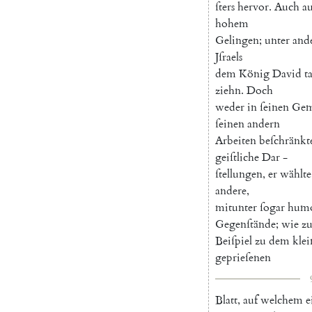
ſters
hervor
.
Auch
au
hohem
Gelingen
;
unter
and
Jſraels
dem
König
David
t
ziehn
.
Doch
weder
in
ſeinen
Gem
ſeinen
andern
Arbeiten
beſchränkt
geiſtliche
Dar
-
ſtellungen
,
er
wählte
andere
,
mitunter
ſogar
humo
Gegenſtände
;
wie
z
Beiſpiel
zu
dem
kle
geprieſenen
Blatt
,
auf
welchem
e