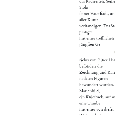
das
Radireiſen
.
Sein
Stolz
ſeiner
Vaterſtadt
,
un
aller
Kunſt
-
verſtändigen
.
Das
St
prangte
mit
einer
trefflichen
jüngſten
Ge
-
richts
von
ſeiner
Ha
beſonders
die
Zeichnung
und
Kar
nackten
Figuren
bewundert
wurden
.
Marienbild
,
ein
Knieſtück
,
auf
w
eine
Traube
mit
einer
von
dieſer