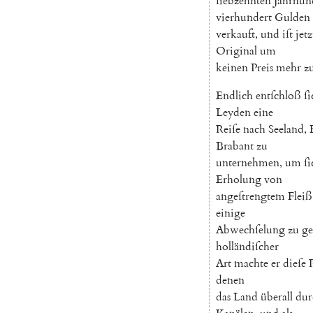
ſiebzehnten
Jahrhun
vierhundert
Gulden
verkauft
,
und
iſt
jetz
Original
um
keinen
Preis
mehr
z
Endlich
entſchloß
ſi
Leyden
eine
Reiſe
nach
Seeland
,
Brabant
zu
unternehmen
,
um
ſi
Erholung
von
angeſtrengtem
Fleiß
einige
Abwechſelung
zu
g
holländiſcher
Art
machte
er
dieſe
denen
das
Land
überall
dur