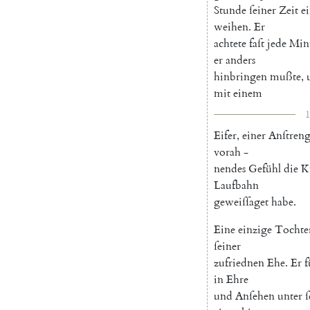
Stunde
ſeiner
Zeit
e
weihen
.
Er
achtete
faſt
jede
Min
er
anders
hinbringen
mußte
,
mit
einem
1
Eifer
,
einer
Anſtren
vorah
-
nendes
Gefühl
die
K
Laufbahn
geweiſſaget
habe
.
Eine
einzige
Tochte
ſeiner
zufriednen
Ehe
.
Er
f
in
Ehre
und
Anſehen
unter
ſ