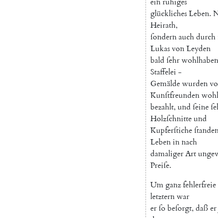
ein
ruhiges
glückliches
Leben
.
N
Heirath
,
ſondern
auch
durch
Lukas
von
Leyden
bald
ſehr
wohlhabe
Staffelei
-
Gemälde
wurden
v
Kunſtfreunden
woh
bezahlt
,
und
ſeine
ſe
Holzſchnitte
und
Kupferſtiche
ſtande
Leben
in
nach
damaliger
Art
unge
Preiſe
.
Um
ganz
fehlerfreie
letztern
war
er
ſo
beſorgt
,
daß
er