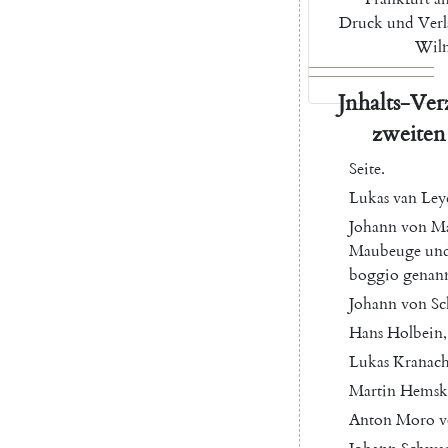
Druck
und
Verl
Wil
Jnhalts-Ver
zweiten
Seite
.
Lukas
van
Ley
Johann
von
M
Maubeuge
un
boggio
genan
Johann
von
Sc
Hans
Holbein
,
Lukas
Kranac
Martin
Hemsk
Anton
Moro
v