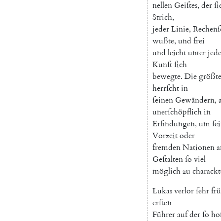
nellen
Geiſtes
,
der
ſi
Strich
,
jeder
Linie
,
Rechenſ
wußte
,
und
frei
und
leicht
unter
jed
Kunſt
ſich
bewegte
.
Die
größt
herrſcht
in
ſeinen
Gewändern
,
unerſchöpflich
in
Erfindungen
,
um
ſe
Vorzeit
oder
fremden
Nationen
a
Geſtalten
ſo
viel
möglich
zu
charackt
Lukas
verlor
ſehr
fr
erſten
Führer
auf
der
ſo
ho