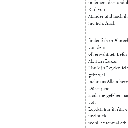
in
ſeinem
drei
und
d
Karl
von
Mander
und
nach
i
meinen
.
Auch
1
findet
ſich
in
Albrec
von
dem
oft
erwähnten
Beſuc
Meiſters
Lukas
Hauſe
in
Leyden
ſel
geht
viel
-
mehr
aus
Allem
herv
Dürer
jene
Stadt
nie
geſehen
ha
von
Leyden
nur
in
Antw
und
auch
wohl
letztenmal
erbl