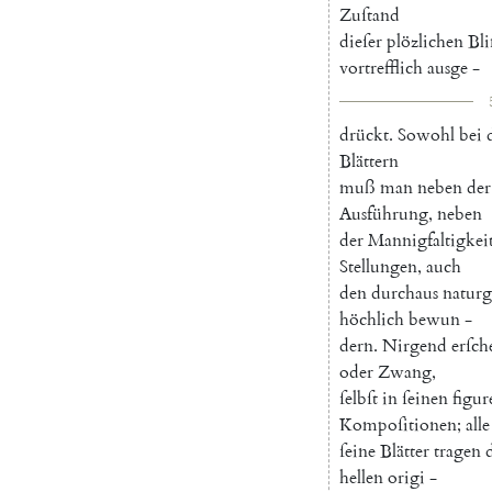
Zuſtand
dieſer
plözlichen
Bli
vortrefflich
ausge
-
drückt
.
Sowohl
bei
Blättern
muß
man
neben
der
Ausführung
,
neben
der
Mannigfaltigkei
Stellungen
,
auch
den
durchaus
naturg
höchlich
bewun
-
dern
.
Nirgend
erſch
oder
Zwang
,
ſelbſt
in
ſeinen
figur
Kompoſitionen
;
alle
ſeine
Blätter
tragen
hellen
origi
-