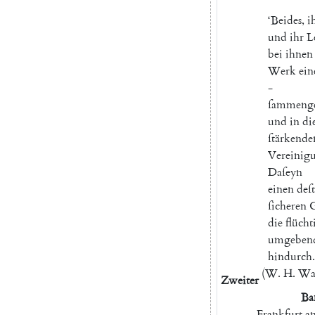
‘
Beides
,
i
und
ihr
L
bei
ihnen
Werk
ein
-
ſammenge
und
in
di
ſtärkende
Vereinig
Daſeyn
einen
deſ
ſicheren
die
flücht
umgeben
hindurch
.
(
W.
H.
Wa
Zweiter
Ba
Frankfurt
a