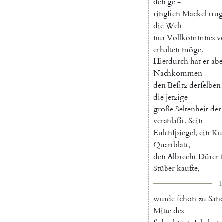
den
ge
-
ringſten
Mackel
tru
die
Welt
nur
Vollkommnes
v
erhalten
möge
.
Hierdurch
hat
er
abe
Nachkommen
den
Beſitz
derſelben
die
jetzige
große
Seltenheit
der
veranlaßt
.
Sein
Eulenſpiegel
,
ein
Ku
Quartblatt
,
den
Albrecht
Dürer
Stüber
kaufte
,
1
wurde
ſchon
zu
Sand
Mitte
des