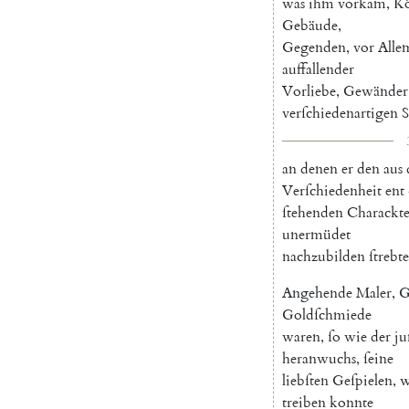
was
ihm
vorkam
,
Kö
Gebäude
,
Gegenden
,
vor
Alle
auffallender
Vorliebe
,
Gewänder
verſchiedenartigen
S
an
denen
er
den
aus
Verſchiedenheit
ent
ſtehenden
Charackte
unermüdet
nachzubilden
ſtrebte
Angehende
Maler
,
G
Goldſchmiede
waren
,
ſo
wie
der
ju
heranwuchs
,
ſeine
liebſten
Geſpielen
,
w
treiben
konnte