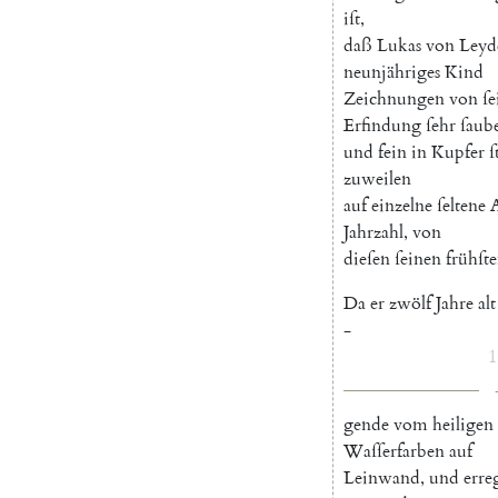
iſt
,
daß
Lukas
von
Leyd
neunjähriges
Kind
Zeichnungen
von
ſe
Erfindung
ſehr
ſaub
und
fein
in
Kupfer
ſ
zuweilen
auf
einzelne
ſeltene
Jahrzahl
,
von
dieſen
ſeinen
frühſt
Da
er
zwölf
Jahre
alt
-
1
gende
vom
heiligen
Waſſerfarben
auf
Leinwand
,
und
erre