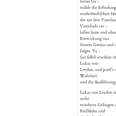
ſeiner
Ge
-
mälde
die
Erfindun
niederländiſchen
Mei
der
nie
ſein
Vaterla
Vaterſtadt
ver
-
laſſen
hatte
und
ohn
Einwirkung
nur
ſeinem
Genius
und
folgte
.
Va
-
ſari
ſelbſt
erwähnt
r
Lukas
von
Leyden
,
und
preiſ’t
Wahrheit
und
die
Ausführung
Lukas
von
Leyden
w
nicht
minderm
Gelingen
Reißfeder
und