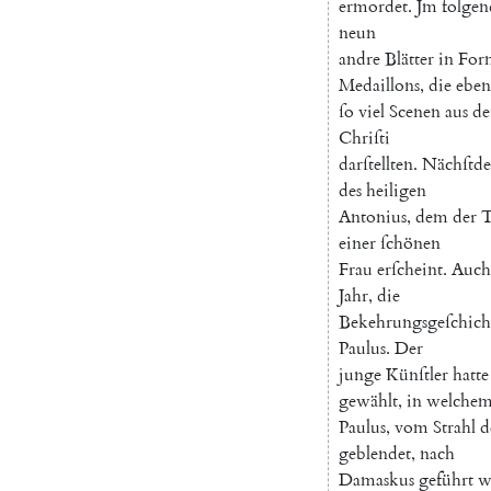
ermordet
.
Jm
folge
neun
andre
Blätter
in
For
Medaillons
,
die
eben
ſo
viel
Scenen
aus
de
Chriſti
darſtellten
.
Nächſtd
des
heiligen
Antonius
,
dem
der
T
einer
ſchönen
Frau
erſcheint
.
Auch
Jahr
,
die
Bekehrungsgeſchich
Paulus
.
Der
junge
Künſtler
hatte
gewählt
,
in
welche
Paulus
,
vom
Strahl
d
geblendet
,
nach
Damaskus
geführt
w