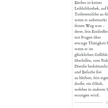
Bücher
in
keiner
Leihbibliothek
,
auf
Toilettentiſche
zu
f
wenn
er
unbemerkt
ſeinen
Weg
wan
-
derte
,
ſein
Einſiedle
mit
Fragen
über
etwaige
Thätigkeit
wenn
er
im
glücklichen
Gefühle
überlaſſen
,
vom
Rob
Dienſte
herkömmlic
und
Beſuche
frei
zu
bleiben
,
ſein
eige
durfte
,
ein
Glück
,
welches
in
anderen
errungen
wird
;
I