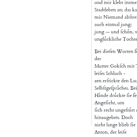
und
mir
klebt
imme
Stadtleben
an
;
das
k
mir
Niemand
abſtre
auch
einmal
jung
;
jung
—
und
ſchoͤn
,
ungluͤckliche
Tocht
Bei
dieſen
Worten
f
der
Mutter
Gokſch
mit
leiſes
Schluch
-
zen
erſtickte
den
La
Selbſtgeſpraͤches
.
Be
Haͤnde
druͤckte
ſie
fe
Angeſicht
,
um
ſich
recht
ungeſtoͤrt
hinzugeben
.
Doch
nicht
lange
blieb
ſie
Anton
,
der
leiſe