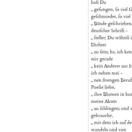
haſt
Du
„
geſungen
,
ſo
viel
G
geſchmiedet
,
ſo
viel
„
Bände
geſchrieben
deutſcher
Schrift
-
„
ſteller
;
Du
wähnſt
Dichter
„
zu
ſein
;
ha
,
ich
ken
mir
gerade
„
kein
Anderer
zur
H
ich
neben
mei
-
„
nen
ſtrengen
Beruf
Poeſie
liebe
,
„
ihre
Blumen
in
bu
meine
Akten
„
zu
ſchlingen
;
und
gebrauche
,
„
mit
dem
ich
auf
de
wandeln
und
von