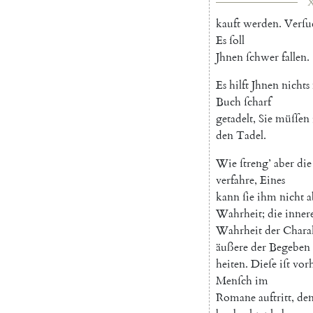
X
kauft
werden
.
Verſu
Es
ſoll
Jhnen
ſchwer
fallen
.
Es
hilft
Jhnen
nichts
Buch
ſcharf
getadelt
,
Sie
müſſen
den
Tadel
.
Wie
ſtreng
’
aber
die
verfahre
,
Eines
kann
ſie
ihm
nicht
a
Wahrheit
;
die
inner
Wahrheit
der
Chara
äußere
der
Begeben
heiten
.
Dieſe
iſt
vor
Menſch
im
Romane
auftritt
,
de