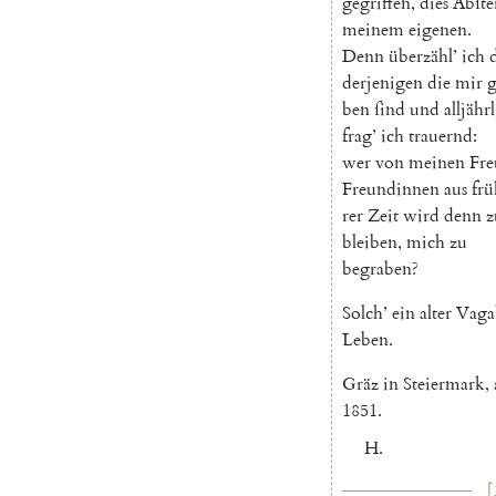
gegriffen
,
dies
Abſte
meinem
eigenen
.
Denn
überzähl
’
ich
derjenigen
die
mir
g
ben
ſind
und
alljähr
frag
’
ich
trauernd
:
wer
von
meinen
Fr
Freundinnen
aus
frü
rer
Zeit
wird
denn
z
bleiben
,
mich
zu
begraben
?
Solch
’
ein
alter
Vaga
Leben
.
Gräz
in
Steiermark
,
1851.
H.
[