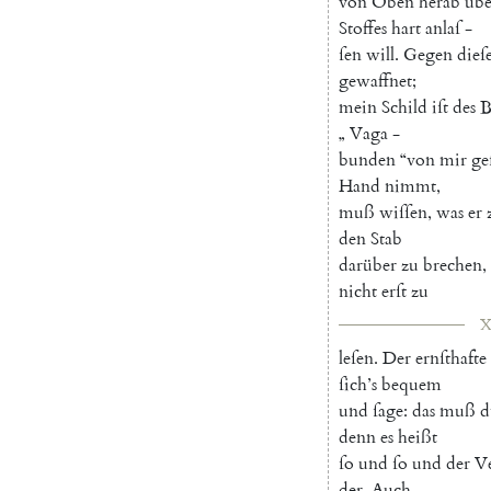
von
Oben
herab
übe
Stoffes
hart
anlaſ
-
ſen
will
.
Gegen
dieſ
gewaffnet
;
mein
Schild
iſt
des
B
„
Vaga
-
bunden
“
von
mir
ge
Hand
nimmt
,
muß
wiſſen
,
was
er
den
Stab
darüber
zu
brechen
,
nicht
erſt
zu
X
leſen
.
Der
ernſthafte
ſich’s
bequem
und
ſage
:
das
muß
d
denn
es
heißt
ſo
und
ſo
und
der
Ve
der
.
Auch