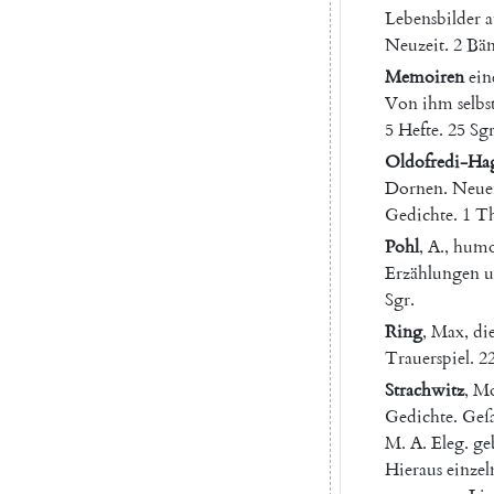
Lebensbilder
a
Neuzeit
.
2
Bä
Memoiren
ein
Von
ihm
selbs
5
Hefte
.
25
Sgr
Oldofredi-Ha
Dornen
.
Neue
Gedichte
.
1
Th
Pohl
,
A.
,
humor
Erzählungen
u
Sgr.
Ring
,
Max
,
di
Trauerspiel
.
2
Strachwitz
,
Mo
Gedichte
.
Geſ
M.
A.
Eleg.
ge
Hieraus
einzel