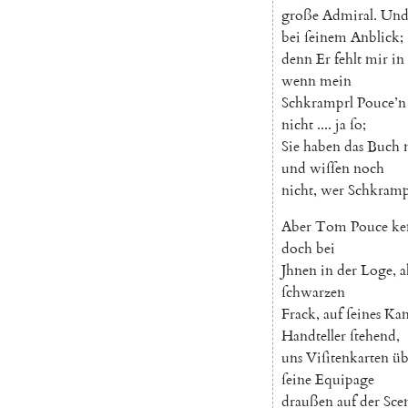
große
Admiral
.
Un
bei
ſeinem
Anblick
;
denn
Er
fehlt
mir
in
wenn
mein
Schkramprl
Pouce’n
nicht
....
ja
ſo
;
Sie
haben
das
Buch
und
wiſſen
noch
nicht
,
wer
Schkramp
Aber
Tom
Pouce
ke
doch
bei
Jhnen
in
der
Loge
,
a
ſchwarzen
Frack
,
auf
ſeines
Kam
Handteller
ſtehend
,
uns
Viſitenkarten
üb
ſeine
Equipage
draußen
auf
der
Sce