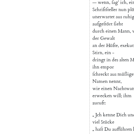
—
wenn
,
ſag
’
ich
,
ei
Schriftſteller
nun
plö
unerwartet
aus
ruhi
aufgeſtört
ſieht
durch
einen
Mann
,
der
Gewalt
an
der
Hüfte
,
exekut
Stirn
,
ein
-
dringt
in
des
alten
M
ihn
empor
ſchreckt
aus
müßige
Namen
nennt
,
wie
einen
Nachtwan
erwecken
will
;
ihm
zuruft
:
„
Jch
kenne
Dich
un
viel
Stücke
„
haſt
Du
aufführen