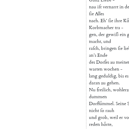
nau
iſt
vernarrt
in
d
ſie
Alles
nach
.
Eh
’
ſie
ihre
Ko
Korbmacher
tra
-
gen
,
der
gewiß
ein
g
macht
,
und
raſch
,
bringen
ſie
li
an’s
Ende
des
Dorfes
zu
mein
warten
wochen
-
lang
geduldig
,
bis
es
daran
zu
gehen
.
Nu
freilich
,
wohlerz
dummen
Dorfluͤmmel
.
Seine
nicht
ſo
rauh
und
grob
,
weil
er
v
reden
hoͤrte
,