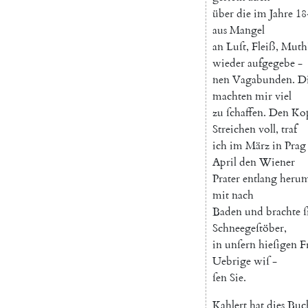
über
die
im
Jahre
18
aus
Mangel
an
Luſt
,
Fleiß
,
Muth
wieder
aufgegebe
-
nen
Vagabunden
.
D
machten
mir
viel
zu
ſchaffen
.
Den
Ko
Streichen
voll
,
traf
ich
im
März
in
Prag
April
den
Wiener
Prater
entlang
heru
mit
nach
Baden
und
brachte
ſ
Schneegeſtöber
,
in
unſern
hieſigen
F
Uebrige
wiſ
-
ſen
Sie
.
Kahlert
hat
dies
Buc