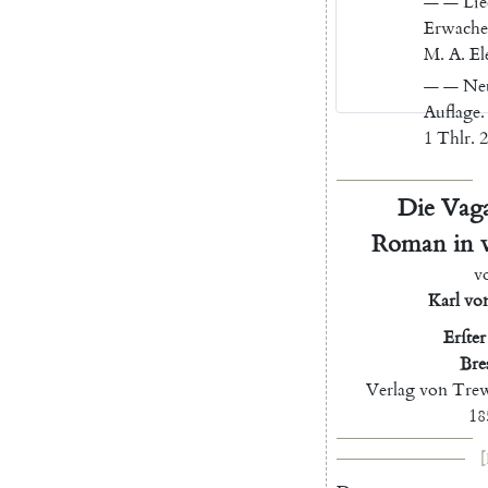
—
—
Lie
Erwach
M.
A.
El
—
—
Ne
Auflage
.
1
Thlr.
Die
Vag
Roman
in
v
Karl
vo
Erſter
Bre
Verlag
von
Tre
18
[