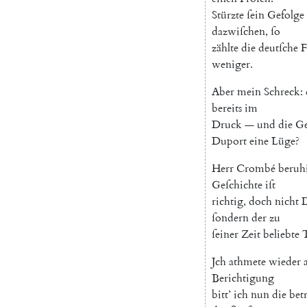
Stürzte
ſein
Gefolge
dazwiſchen
,
ſo
zählte
die
deutſche
F
weniger
.
Aber
mein
Schreck
:
bereits
im
Druck
—
und
die
Ge
Duport
eine
Lüge
?
Herr
Cromb
é
beruh
Geſchichte
iſt
richtig
,
doch
nicht
ſondern
der
zu
ſeiner
Zeit
beliebte
Jch
athmete
wieder
Berichtigung
bitt
’
ich
nun
die
bet