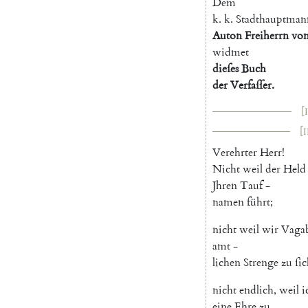
Dem
k.
k.
Stadthauptman
Auton
Freiherrn
vo
widmet
dieſes
Buch
der
Verfaſſer
.
[I
[I
Verehrter
Herr
!
N
icht
weil
der
Held
Jhren
Tauf
-
namen
führt
;
nicht
weil
wir
Vaga
amt
-
lichen
Strenge
zu
ſi
nicht
endlich
,
weil
i
eine
Ehre
zu