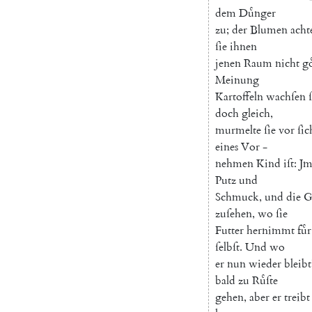
dem
Duͤnger
zu
;
der
Blumen
acht
ſie
ihnen
jenen
Raum
nicht
go
Meinung
Kartoffeln
wachſen
doch
gleich
,
murmelte
ſie
vor
ſic
eines
Vor
-
nehmen
Kind
iſt
:
J
Putz
und
Schmuck
,
und
die
G
zuſehen
,
wo
ſie
Futter
hernimmt
fuͤr
ſelbſt
.
Und
wo
er
nun
wieder
bleibt
bald
zu
Ruͤſte
gehen
,
aber
er
treibt