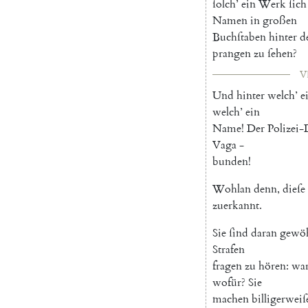
ſolch
’
ein
Werk
ſich
Namen
in
großen
Buchſtaben
hinter
d
prangen
zu
ſehen
?
VI
Und
hinter
welch
’
e
welch
’
ein
Name
!
Der
Polizei-
Vaga
-
bunden
!
Wohlan
denn
,
dieſe
zuerkannt
.
Sie
ſind
daran
gewö
Strafen
fragen
zu
hören
:
wa
wofür
?
Sie
machen
billigerweiſ