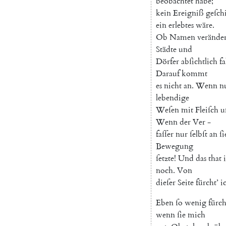
beobachtet
habe
;
kein
Ereigniß
geſch
ein
erlebtes
wäre
.
Ob
Namen
veränder
Städte
und
Dörfer
abſichtlich
fa
Darauf
kommt
es
nicht
an
.
Wenn
n
lebendige
Weſen
mit
Fleiſch
u
Wenn
der
Ver
-
faſſer
nur
ſelbſt
an
ſi
Bewegung
ſetzte
!
Und
das
that
noch
.
Von
dieſer
Seite
fürcht
’
i
Eben
ſo
wenig
fürch
wenn
ſie
mich