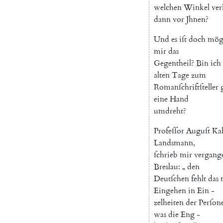
welchen
Winkel
ver
dann
vor
Jhnen
?
Und
es
iſt
doch
mög
mir
das
Gegentheil
?
Bin
ich
alten
Tage
zum
Romanſchriftſteller
eine
Hand
umdreht
?
Profeſſor
Auguſt
Kah
Landsmann
,
ſchrieb
mir
vergang
Breslau
:
„
den
Deutſchen
fehlt
das
Eingehen
in
Ein
-
zelheiten
der
Perſon
was
die
Eng
-