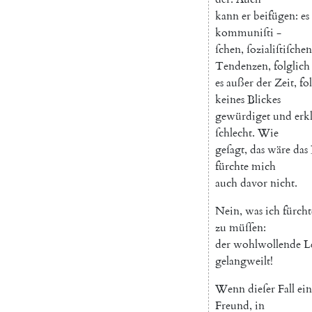
kann
er
beifügen
:
es
kommuniſti
-
ſchen
,
ſozialiſtiſchen
Tendenzen
,
folglich
es
außer
der
Zeit
,
fo
keines
Blickes
gewürdiget
und
erk
ſchlecht
.
Wie
geſagt
,
das
wäre
das
fürchte
mich
auch
davor
nicht
.
Nein
,
was
ich
fürcht
zu
müſſen
:
der
wohlwollende
L
gelangweilt
!
Wenn
dieſer
Fall
ein
Freund
,
in