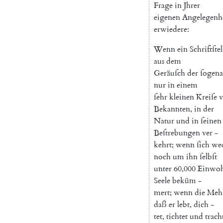
Frage
in
Jhrer
eigenen
Angelegenh
erwiedere
:
Wenn
ein
Schriftſtel
aus
dem
Geräuſch
der
ſogen
nur
in
einem
ſehr
kleinen
Kreiſe
Bekannten
,
in
der
Natur
und
in
ſeinen
Beſtrebungen
ver
-
kehrt
;
wenn
ſich
we
noch
um
ihn
ſelbſt
unter
60,000
Einwo
Seele
beküm
-
mert
;
wenn
die
Mehr
daß
er
lebt
,
dich
-
tet
,
tichtet
und
trach