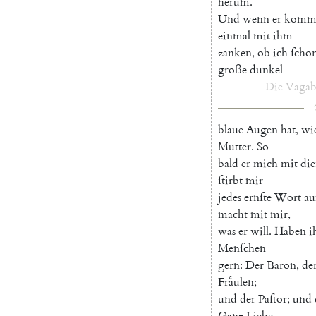
herum
.
Und
wenn
er
komm
einmal
mit
ihm
zanken
,
ob
ich
ſcho
große
dunkel
-
Die
Vagab
blaue
Augen
hat
,
wi
Mutter
.
So
bald
er
mich
mit
die
ſtirbt
mir
jedes
ernſte
Wort
au
macht
mit
mir
,
was
er
will
.
Haben
i
Menſchen
gern
:
Der
Baron
,
de
Fraͤulen
;
und
der
Paſtor
;
und
Ganz
Liebe
-