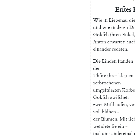
Erſtes
Wie
in
Liebenau
di
und
wie
in
deren
Du
Gokſch
ihren
Enkel
,
Anton
erwartet
;
auc
einander
redeten
.
Die
Linden
ſtanden
der
Thuͤre
ihrer
kleinen
zerbrochenen
umgeſtuͤrzten
Korbe
Gokſch
zwiſchen
zwei
Miſthaufen
,
vo
voll
bluͤhen
-
der
Blumen
.
Mit
ſic
wendete
ſie
ein
-
mal
ums
anderemal