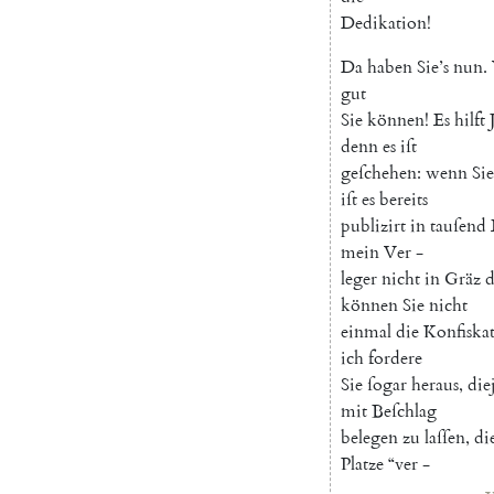
Dedikation
!
Da
haben
Sie’s
nun
.
gut
Sie
können
!
Es
hilft
denn
es
iſt
geſchehen
:
wenn
Sie
iſt
es
bereits
publizirt
in
tauſend
mein
Ver
-
leger
nicht
in
Gräz
d
können
Sie
nicht
einmal
die
Konfiska
ich
fordere
Sie
ſogar
heraus
,
die
mit
Beſchlag
belegen
zu
laſſen
,
di
Platze
“
ver
-