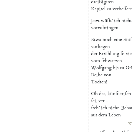
dreißigſten
Kapitel
zu
verbeſſer
Jetzt
wüßt
’
ich
nicht
vorzubringen
.
Etwa
noch
eine
Ent
vorliegen
-
der
Erzählung
ſo
vie
vom
ſchwarzen
Wolfgang
bis
zu
Grä
Reihe
von
Todten
!
Ob
das
,
künſtleriſch
ſei
,
ver
-
ſteh
’
ich
nicht
.
Beha
aus
dem
Leben
X