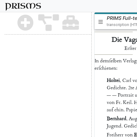
PRISMS
PRIMS Full-t
transcription (H
Die
Vag
Erſter
In
demſelben
Verlag
erſchienen
:
Holtei
,
Carl
v
Gedichte
.
2te
—
—
Portrait
von
Fr.
Keil
.
H
auf
chin
.
Papie
Bernhard
,
Aug
Jugend
.
Gedic
Freiherr
von
E