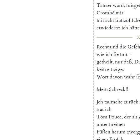
Tänzer
ward
,
mitget
Cromb
é
mir
mit
ächt
franzöſiſch
erwiederte
:
ich
hätte
X
Recht
und
die
Geſch
wie
ich
ſie
mit
-
getheilt
,
nur
daß
,
Du
kein
einziges
Wort
davon
wahr
ſe
Mein
Schreck
!
!
Jch
taumelte
zurück
;
trat
ich
Tom
Pouce
,
der
als
unter
meinen
Füßen
herum
zwerg
einen
Froſch
.