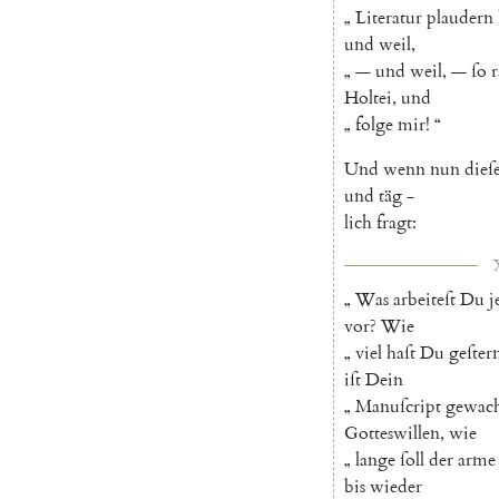
„
Literatur
plaudern
und
weil
,
„
—
und
weil
,
—
ſo
r
Holtei
,
und
„
folge
mir
!
“
Und
wenn
nun
dieſ
und
täg
-
lich
fragt
:
„
Was
arbeiteſt
Du
j
vor
?
Wie
„
viel
haſt
Du
geſter
iſt
Dein
„
Manuſcript
gewac
Gotteswillen
,
wie
„
lange
ſoll
der
arme
bis
wieder