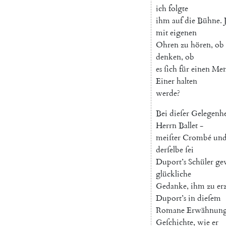
ich
folgte
ihm
auf
die
Bühne
.
mit
eigenen
Ohren
zu
hören
,
ob
denken
,
ob
es
ſich
für
einen
Men
Einer
halten
werde
?
Bei
dieſer
Gelegenhe
Herrn
Ballet
-
meiſter
Cromb
é
un
derſelbe
ſei
Duport’
s
Schüler
ge
glückliche
Gedanke
,
ihm
zu
er
Duport’s
in
dieſem
Romane
Erwähnun
Geſchichte
,
wie
er