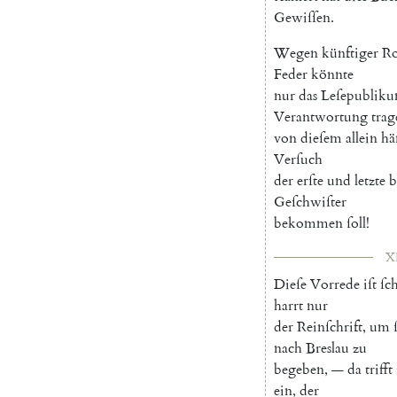
Gewiſſen
.
Wegen
künftiger
R
Feder
könnte
nur
das
Leſepublik
Verantwortung
trag
von
dieſem
allein
hä
Verſuch
der
erſte
und
letzte
b
Geſchwiſter
bekommen
ſoll
!
X
Dieſe
Vorrede
iſt
ſc
harrt
nur
der
Reinſchrift
,
um
nach
Breslau
zu
begeben
,
—
da
trifft
ein
,
der