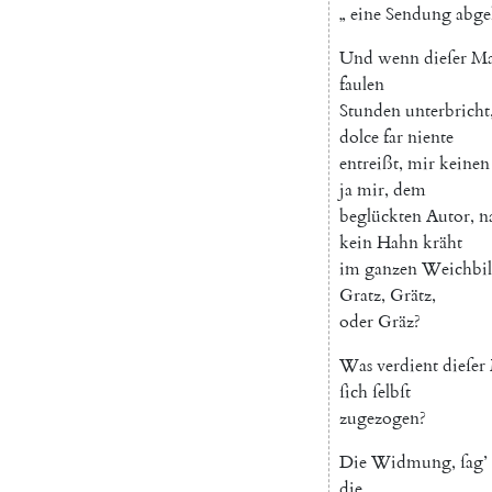
„
eine
Sendung
abge
Und
wenn
dieſer
M
faulen
Stunden
unterbricht
dolce
far
niente
entreißt
,
mir
keinen
ja
mir
,
dem
beglückten
Autor
,
n
kein
Hahn
kräht
im
ganzen
Weichbi
Gratz
,
Grätz
,
oder
Gräz
?
Was
verdient
dieſer
ſich
ſelbſt
zugezogen
?
Die
Widmung
,
ſag
’
die