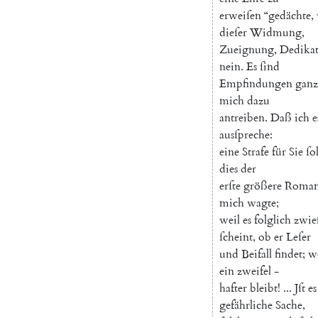
erweiſen
“
gedächte
,
dieſer
Widmung
,
Zueignung
,
Dedika
nein
.
Es
ſind
Empfindungen
ganz
mich
dazu
antreiben
.
Daß
ich
e
ausſpreche
:
eine
Strafe
für
Sie
ſol
dies
der
erſte
größere
Roma
mich
wagte
;
weil
es
folglich
zwie
ſcheint
,
ob
er
Leſer
und
Beifall
findet
;
w
ein
zweifel
-
hafter
bleibt
!
...
Jſt
es
gefährliche
Sache
,