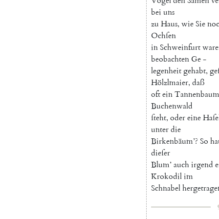
Vögel
den
Samen
ve
bei
uns
zu
Haus
,
wie
Sie
no
Ochſen
in
Schweinfurt
ware
beobachten
Ge
-
legenheit
gehabt
,
ge
Hölzlmaier
,
daß
oft
ein
Tannenbau
Buchenwald
ſteht
,
oder
eine
Haſe
unter
die
Birkenbäum
’
?
So
ha
dieſer
Blum
’
auch
irgend
e
Krokodil
im
Schnabel
hergetrage