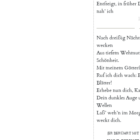
Entſteigt
,
in
früher
nah
’
ich
1
Nach
dreißig
Nächt
wecken
Aus
tiefem
Wehmuth
Schönheit
.
Mit
meinem
Götterſ
Ruf
ich
dich
wach
:
E
Blätter
!
Erhebe
nun
dich
,
Ka
Dein
dunkles
Auge
Wellen
Laß
’
weh’n
im
Morg
weckt
dich
.
(
Er
berührt
mit