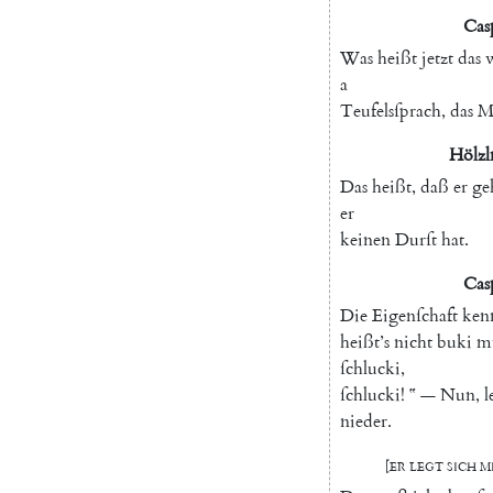
Cas
Was
heißt
jetzt
das
a
Teufelsſprach
,
das
M
Hölzl
Das
heißt
,
daß
er
ge
er
keinen
Durſt
hat
.
Cas
Die
Eigenſchaft
ken
heißt’s
nicht
buki
m
ſchlucki
,
ſchlucki
!
‟
—
Nun
,
l
nieder
.
[
Er
legt
ſich
m