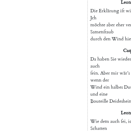
Leon
Die
Erklärung
iſt
wi
Jch
möchte
aber
eher
ve
Samenſtaub
durch
den
Wind
hi
Cas
Da
haben
Sie
wiede
auch
ſein
.
Aber
mir
wär’s
wenn
der
Wind
ein
halbes
Du
und
eine
Bouteille
Deideshei
Leon
Wie
dem
auch
ſei
,
i
Schatten