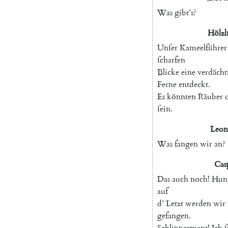
Was
gibt’s
?
Hölzl
Unſer
Kameelführer
ſcharfen
Blicke
eine
verdächt
Ferne
entdeckt
.
Es
könnten
Räuber
ſein
.
Leon
Was
fangen
wir
an
?
Cas
Das
auch
noch
!
Hun
auf
d
’
Letzt
werden
wir
gefangen
.
Schlipperment
!
Jch
ſ