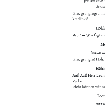
[
zu
Hölzlmai
ängſ
Gru
,
gru
,
grugru
!
m
kratſchki
!
Hölzl
Wie
?
—
Was
ſagt
er
Mo
[
immer
l
Gru
,
gru
,
gru
!
Holi
,
Hölzl
Auf
!
Auf
!
Herr
Leon
Viel
-
leicht
können
wir
n
Leon
[
eilt
h