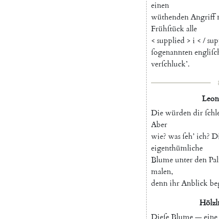
einen
wüthenden
Angriff
Frühſtück
alle
<
supplied
>
i
<
/
sup
ſogenannten
engliſc
verſchluck
’
.
Leon
Die
würden
dir
ſchl
Aber
wie
?
was
ſeh
’
ich
?
Di
eigenthümliche
Blume
unter
den
Pa
malen
,
denn
ihr
Anblick
be
Hölzl
Dieſe
Blume
—
eine