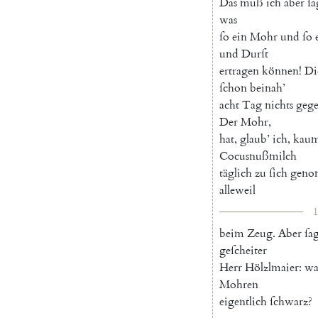
Das
muß
ich
aber
ſa
was
ſo
ein
Mohr
und
ſo
und
Durſt
ertragen
können
!
Di
ſchon
beinah
’
acht
Tag
nichts
gege
Der
Mohr
,
hat
,
glaub
’
ich
,
kau
Cocusnußmilch
täglich
zu
ſich
geno
alleweil
1
beim
Zeug
.
Aber
ſa
geſcheiter
Herr
Hölzlmaier
:
w
Mohren
eigentlich
ſchwarz
?