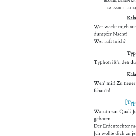
Blume
,
deren
Kr
Kalaſiris
erhe
Kala
Wer
weckt
mich
au
dumpfer
Nacht
?
Wer
ruft
mich
?
Typ
Typhon
iſt’s
,
den
du
Kala
Weh
’
mir
!
Zu
neuer
ſchau’n
!
[
Typ
Warum
zur
Qual
?
J
geboten
—
Der
Erdentochter
m
Jch
wollte
dich
zu
j