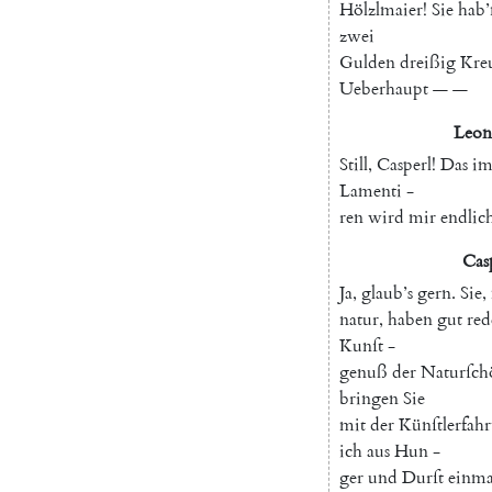
Hölzlmaier
!
Sie
hab’
zwei
Gulden
dreißig
Kre
Ueberhaupt
—
—
Leon
Still
,
Casperl
!
Das
im
Lamenti
-
ren
wird
mir
endlic
Cas
Ja
,
glaub’s
gern
.
Sie
,
natur
,
haben
gut
red
Kunſt
-
genuß
der
Naturſch
bringen
Sie
mit
der
Künſtlerfahr
ich
aus
Hun
-
ger
und
Durſt
einma