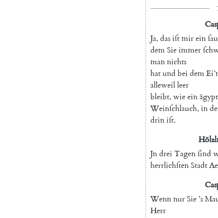
Cas
Ja
,
das
iſt
mir
ein
ſau
dem
Sie
immer
ſch
man
nichts
hat
und
bei
dem
Ei
alleweil
leer
bleibt
,
wie
ein
ägypt
Weinſchlauch
,
in
d
drin
iſt
.
Hölzl
Jn
drei
Tagen
ſind
w
herrlichſten
Stadt
Ae
Cas
Wenn
nur
Sie
’s
Mau
Herr