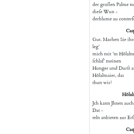
der
großen
Palme
m
dieſe
Wun
-
derblume
zu
conterf
Cas
Gut
.
Machen
Sie
ihr
leg
’
mich
mit
’m
Hölzlm
ſchlaf
’
meinen
Hunger
und
Durſt
a
Hölzlmaier
,
das
thun
wir
?
Hölzl
Jch
kann
Jhnen
auch
Dat
-
teln
anbieten
zur
Erf
Cas