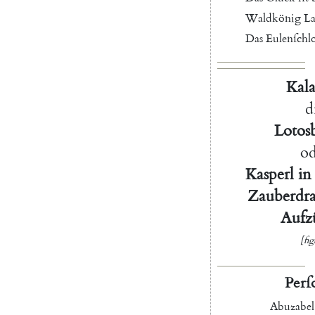
Waldkönig
La
Das
Eulenſchl
Kala
d
Lotos
od
Kasperl
in
Zauberdr
Aufz
[fig
Perſ
Abuzabel