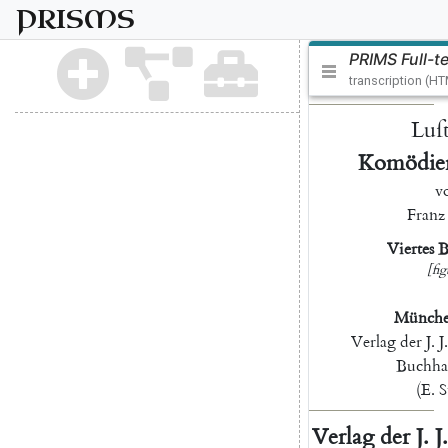
PRISMS
PRIMS Full-t
transcription (H
Luſt
Komödien
v
Franz
Viertes
B
[fig
Münch
Verlag
der
J.
J.
Buchha
(
E.
S
Verlag
der
J.
J.