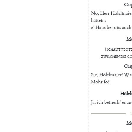
Cas
No
,
Herr
Hölzlmaie
hätten’s
z
’
Haus
bei
uns
auch
Mo
[
ſchaut
plöt
zwiſchen
die
Co
Cas
Sie
,
Hölzlmaier
!
Wa
Mohr
ſo
?
Hölzl
Ja
,
ich
bemerk
’
es
au
1
Mo