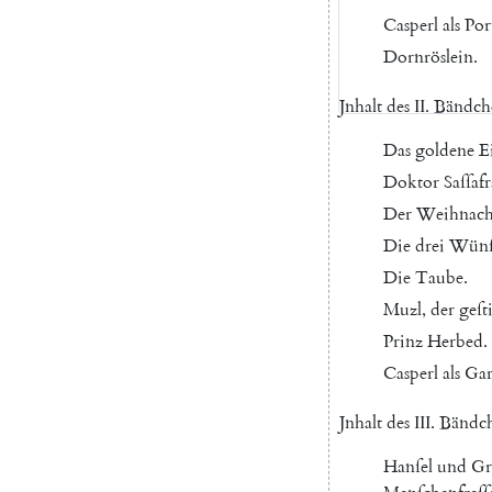
Casperl
als
Por
Dornröslein
.
Jnhalt
des
II
.
Bändch
Das
goldene
E
Doktor
Saſſafr
Der
Weihnacht
Die
drei
Wünſ
Die
Taube
.
Muzl
,
der
geſti
Prinz
Herbed
.
Casperl
als
Gar
Jnhalt
des
III
.
Bändc
Hanſel
und
Gr