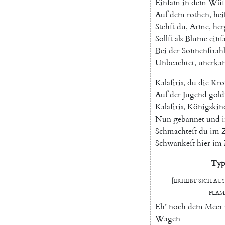
Einſam
in
dem
Wüſt
Auf
dem
rothen
,
he
Stehſt
du
,
Arme
,
her
Sollſt
als
Blume
ein
Bei
der
Sonnenſtrah
Unbeachtet
,
unerka
Kalaſiris
,
du
die
Kro
Auf
der
Jugend
gol
Kalaſiris
,
Königskin
Nun
gebannet
und
Schmachteſt
du
im
Schwankeſt
hier
im
Typ
[
erhebt
ſich
aus
Fla
Eh
’
noch
dem
Meer
Wagen