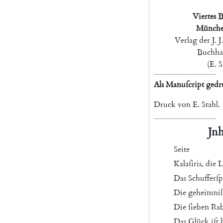
Viertes
B
Münch
Verlag
der
J.
J.
Buchha
(
E.
S
Als
Manuſcript
gedr
Druck
von
E.
Stahl
.
Jnh
Seite
Kalaſiris
,
die
L
Das
Schufferſp
Die
geheimniß
Die
ſieben
Ra
Das
Glück
iſt