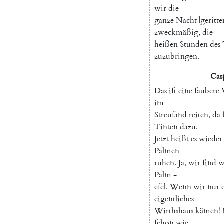
wir
die
ganze
Nacht
|geritte
zweckmäßig
,
die
heißen
Stunden
des
zuzubringen
.
Cas
Das
iſt
eine
ſaubere
im
Streuſand
reiten
,
da
Tinten
dazu
.
Jetzt
heißt
es
wieder
Palmen
ruhen
.
Ja
,
wir
ſind
w
Palm
-
eſel
.
Wenn
wir
nur
eigentliches
Wirthshaus
kämen
!
ſchon
wie