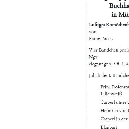
Buchha
in
Mü
Luſtiges
Komödienb
von
Franz
Pocci
.
Vier
Bändchen
broſ
Ngr
elegant
geb
.
à
fl.
1.
4
Jnhalt
des
I.
Bändche
Prinz
Roſenro
Lilienweiß
.
Casperl
unter
Heinrich
von
Casperl
in
der
Blaubart