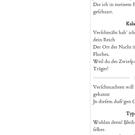
Die
ich
in
meinem
geſchaart
.
Kala
Verſchmäht
hab
’
ich
dein
Reich
Der
Ort
der
Nacht
i
Fluches
,
Weil
du
des
Zwieſpa
Träger
!
Verſchmachten
will
gebannt
Jn
dieſem
duft’gen
G
Typ
Wohlan
denn
!
Bleib
ſelber
.