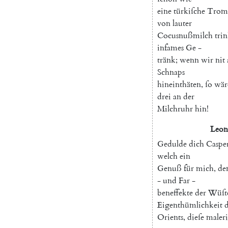
eine
türkiſche
Trom
von
lauter
Cocusnußmilch
tri
infames
Ge
-
tränk
;
wenn
wir
nit
Schnaps
hineinthäten
,
ſo
wär
drei
an
der
Milchruhr
hin
!
Leon
Gedulde
dich
Casper
welch
ein
Genuß
für
mich
,
de
-
und
Far
-
beneffekte
der
Wüſt
Eigenthümlichkeit
d
Orients
,
dieſe
maler