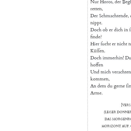
Nur
Horos
,
der
Beg
retten
,
Der
Schmachtende
,
nippt
.
Doch
ob
er
dich
in
finde
?
Hier
ſucht
er
nicht
n
Küſſen
.
Doch
immerhin
!
D
hoffen
Und
mich
verachten
kommen
,
An
dem
du
gerne
ſi
Arme
.
[
Verſ
(
Leiſer
Donne
Das
Morgenr
Horizont
auf
.