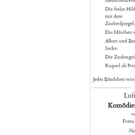
Menſchenfreſſ
Die
ſtolze
Hil
mit
dem
Zauberſpiegel
.
Das
Märchen
Albert
und
Be
Sacke
.
Die
Zauberge
Kasperl
als
Pri
Jedes
Bändchen
wir
Luſt
Komödien
v
Franz
[fig