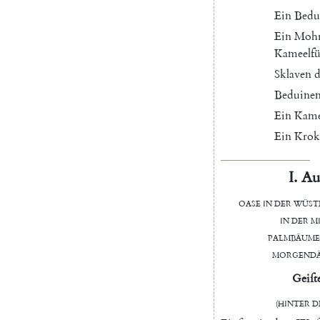
Ein
Bedu
Ein
Moh
Kameelfü
Sklaven
d
Beduine
Ein
Kame
Ein
Krok
I.
Au
Oaſe
in
der
Wüſt
in
der
M
Palmbäum
Morgend
Geiſt
(
hinter
d