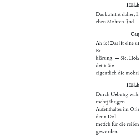
Hölzl
Das
kommt
daher
,
H
eben
Mohren
ſind
.
Cas
Ah
ſo
!
Das
iſt
eine
u
Er
-
klärung
.
—
Sie
,
Hölz
denn
Sie
eigentlich
die
mohri
Hölzl
Durch
Uebung
wäh
mehrjährigen
Aufenthaltes
im
Ori
denn
Dol
-
metſch
für
die
reiſe
geworden
.