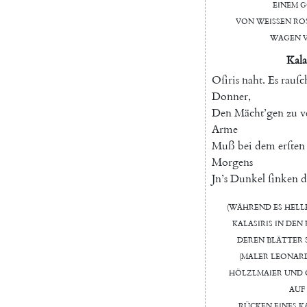
einem
g
von
weißen
Ro
Wagen
Kala
Oſiris
naht
.
Es
rauſc
Donner
,
Den
Mächt’gen
zu
v
Arme
Muß
bei
dem
erſten
Morgens
Jn’s
Dunkel
ſinken
d
(
Während
es
hell
Kalaſiris
in
den
deren
Blätter
(
Maler
Leonar
Hölzlmaier
und
auf
Rücken
eines
K