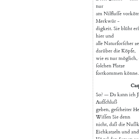
nur
am
Nilfluſſe
vorkö
Merkwür
-
digkeit
.
Sie
blüht
erſ
hier
und
alle
Naturforſcher
z
darüber
die
Köpfe
,
wie
es
nur
möglich
,
ſolchen
Platze
fortkommen
könne
.
Cas
So
?
—
Da
kann
ich
Aufſchluß
geben
,
geſcheiter
He
Wiſſen
Sie
denn
nicht
,
daß
die
Nußkr
Eichkatzeln
und
and