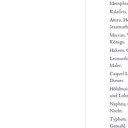
Memphis
Kalaſiris
,
Amru
,
Ho
Staatsrath
Marvan
,
Königs
.
Hakem
,
Leonard
Maler
.
Casperl
L
Diener
.
Hölzlmai
und
Lohn
Nephtis
,
Nacht
.
Typhon
,
Gemahl
.