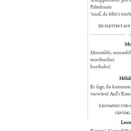
Palmbaum
’nauf
,
da
ſehn’s
mic
[
Er
klettert
auf
1
Mo
Morotſchi
,
morotſc
moribarilari
buribubu
!
Hölzl
Er
ſagt
,
ſie
kommen
vorwärts
!
Auf’s
Kame
[
Leonardo
und
gen
das
Leon
Komm
’
,
Casperl
!
V