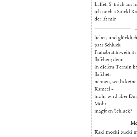
Laſſen
S
’
mich
aus
m
ich
noch
a
Stückl
Ka
der
iſt
mir
1
lieber
,
und
glücklic
paar
Schluck
Franzbranntwein
in
flaſchen
;
denn
in
dieſem
Terrain
k
flaſchen
nennen
,
weil’s
keine
Kameel
-
mohr
wird
aber
Dur
Mohr
!
magſt
en
Schluck
?
Mo
Kaki
mocki
bucki
m