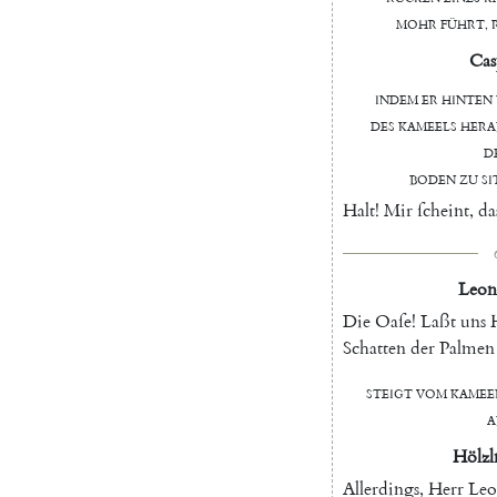
Mohr
führt
,
Cas
indem
er
hinten
des
Kameels
hera
d
Boden
zu
ſi
Halt
!
Mir
ſcheint
,
da
Leon
Die
Oaſe
!
Laßt
uns
Schatten
der
Palmen
Steigt
vom
Kamee
a
Hölzl
Allerdings
,
Herr
Leo