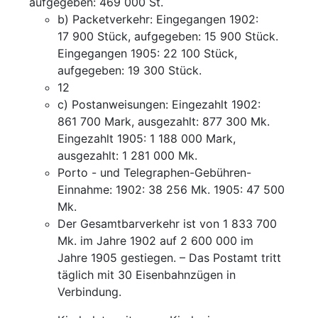
aufgegeben
:
469 000
St.
b
)
Packetverkehr
:
Eingegangen
1902
:
17 900
Stück
,
aufgegeben
:
15 900
Stück
.
Eingegangen
1905
:
22 100
Stück
,
aufgegeben
:
19 300
Stück
.
12
c
)
Postanweisungen
:
Eingezahlt
1902
:
861 700
Mark
,
ausgezahlt
:
877 300
Mk.
Eingezahlt
1905
:
1 188 000
Mark
,
ausgezahlt
:
1 281 000
Mk.
Porto
-
und
Telegraphen-Gebühren-
Einnahme
:
1902
:
38 256
Mk.
1905
:
47 500
Mk.
Der
Gesamtbarverkehr
ist
von
1 833 700
Mk.
im
Jahre
1902
auf
2 600 000
im
Jahre
1905
gestiegen
.
–
Das
Postamt
tritt
täglich
mit
30
Eisenbahnzügen
in
Verbindung
.