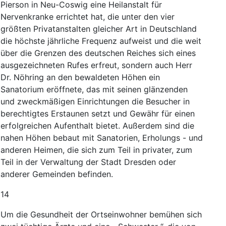
Pierson
in
Neu-Coswig
eine
Heilanstalt
für
Nervenkranke
errichtet
hat
,
die
unter
den
vier
größten
Privatanstalten
gleicher
Art
in
Deutschland
die
höchste
jährliche
Frequenz
aufweist
und
die
weit
über
die
Grenzen
des
deutschen
Reiches
sich
eines
ausgezeichneten
Rufes
erfreut
,
sondern
auch
Herr
Dr.
Nöhring
an
den
bewaldeten
Höhen
ein
Sanatorium
eröffnete
,
das
mit
seinen
glänzenden
und
zweckmäßigen
Einrichtungen
die
Besucher
in
berechtigtes
Erstaunen
setzt
und
Gewähr
für
einen
erfolgreichen
Aufenthalt
bietet
.
Außerdem
sind
die
nahen
Höhen
bebaut
mit
Sanatorien
,
Erholungs
-
und
anderen
Heimen
,
die
sich
zum
Teil
in
privater
,
zum
Teil
in
der
Verwaltung
der
Stadt
Dresden
oder
anderer
Gemeinden
befinden
.
14
Um
die
Gesundheit
der
Ortseinwohner
bemühen
sich