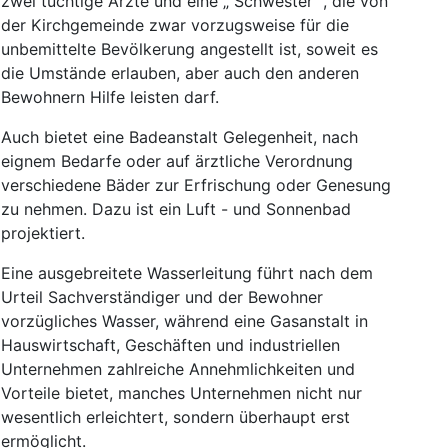
zwei
tüchtige
Ärzte
und
eine
„
Schwester
“
,
die
von
der
Kirchgemeinde
zwar
vorzugsweise
für
die
unbemittelte
Bevölkerung
angestellt
ist
,
soweit
es
die
Umstände
erlauben
,
aber
auch
den
anderen
Bewohnern
Hilfe
leisten
darf
.
Auch
bietet
eine
Badeanstalt
Gelegenheit
,
nach
eignem
Bedarfe
oder
auf
ärztliche
Verordnung
verschiedene
Bäder
zur
Erfrischung
oder
Genesung
zu
nehmen
.
Dazu
ist
ein
Luft
-
und
Sonnenbad
projektiert
.
Eine
ausgebreitete
Wasserleitung
führt
nach
dem
Urteil
Sachverständiger
und
der
Bewohner
vorzügliches
Wasser
,
während
eine
Gasanstalt
in
Hauswirtschaft
,
Geschäften
und
industriellen
Unternehmen
zahlreiche
Annehmlichkeiten
und
Vorteile
bietet
,
manches
Unternehmen
nicht
nur
wesentlich
erleichtert
,
sondern
überhaupt
erst
ermöglicht
.