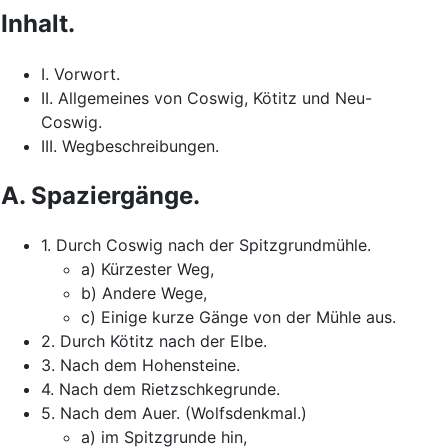
Inhalt
.
I.
Vorwort
.
II
.
Allgemeines
von
Coswig
,
Kötitz
und
Neu-
Coswig
.
III
.
Wegbeschreibungen
.
A.
Spaziergänge
.
1.
Durch
Coswig
nach
der
Spitzgrundmühle
.
a
)
Kürzester
Weg
,
b
)
Andere
Wege
,
c
)
Einige
kurze
Gänge
von
der
Mühle
aus
.
2.
Durch
Kötitz
nach
der
Elbe
.
3.
Nach
dem
Hohensteine
.
4.
Nach
dem
Rietzschkegrunde
.
5.
Nach
dem
Auer
.
(
Wolfsdenkmal
.
)
a
)
im
Spitzgrunde
hin
,