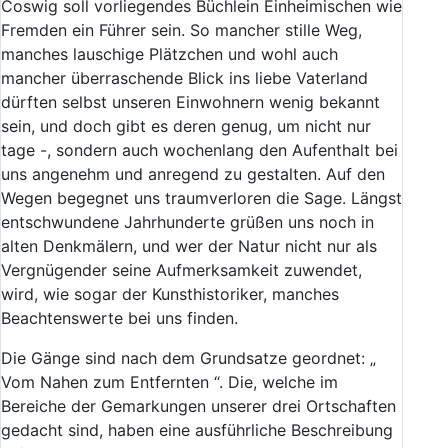
Coswig
soll
vorliegendes
Büchlein
Einheimischen
wie
Fremden
ein
Führer
sein
.
So
mancher
stille
Weg
,
manches
lauschige
Plätzchen
und
wohl
auch
mancher
überraschende
Blick
ins
liebe
Vaterland
dürften
selbst
unseren
Einwohnern
wenig
bekannt
sein
,
und
doch
gibt
es
deren
genug
,
um
nicht
nur
tage
-
,
sondern
auch
wochenlang
den
Aufenthalt
bei
uns
angenehm
und
anregend
zu
gestalten
.
Auf
den
Wegen
begegnet
uns
traumverloren
die
Sage
.
Längst
entschwundene
Jahrhunderte
grüßen
uns
noch
in
alten
Denkmälern
,
und
wer
der
Natur
nicht
nur
als
Vergnügender
seine
Aufmerksamkeit
zuwendet
,
wird
,
wie
sogar
der
Kunsthistoriker
,
manches
Beachtenswerte
bei
uns
finden
.
Die
Gänge
sind
nach
dem
Grundsatze
geordnet
:
„
Vom
Nahen
zum
Entfernten
“
.
Die
,
welche
im
Bereiche
der
Gemarkungen
unserer
drei
Ortschaften
gedacht
sind
,
haben
eine
ausführliche
Beschreibung