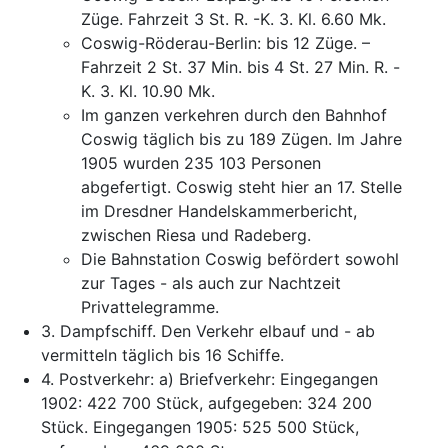
Züge
.
Fahrzeit
3
St.
R.
-K
.
3.
Kl.
6.60
Mk.
Coswig-Röderau-Berlin
:
bis
12
Züge
.
–
Fahrzeit
2
St.
37
Min.
bis
4
St.
27
Min.
R.
-
K
.
3.
Kl.
10.90
Mk.
Im
ganzen
verkehren
durch
den
Bahnhof
Coswig
täglich
bis
zu
189
Zügen
.
Im
Jahre
1905
wurden
235 103
Personen
abgefertigt
.
Coswig
steht
hier
an
17.
Stelle
im
Dresdner
Handelskammerbericht
,
zwischen
Riesa
und
Radeberg
.
Die
Bahnstation
Coswig
befördert
sowohl
zur
Tages
-
als
auch
zur
Nachtzeit
Privattelegramme
.
3.
Dampfschiff
.
Den
Verkehr
elbauf
und
-
ab
vermitteln
täglich
bis
16
Schiffe
.
4.
Postverkehr
:
a
)
Briefverkehr
:
Eingegangen
1902
:
422 700
Stück
,
aufgegeben
:
324 200
Stück
.
Eingegangen
1905
:
525 500
Stück
,