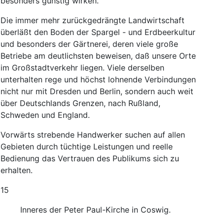
besonders
günstig
wirken
.
Die
immer
mehr
zurückgedrängte
Landwirtschaft
überläßt
den
Boden
der
Spargel
-
und
Erdbeerkultur
und
besonders
der
Gärtnerei
,
deren
viele
große
Betriebe
am
deutlichsten
beweisen
,
daß
unsere
Orte
im
Großstadtverkehr
liegen
.
Viele
derselben
unterhalten
rege
und
höchst
lohnende
Verbindungen
nicht
nur
mit
Dresden
und
Berlin
,
sondern
auch
weit
über
Deutschlands
Grenzen
,
nach
Rußland
,
Schweden
und
England
.
Vorwärts
strebende
Handwerker
suchen
auf
allen
Gebieten
durch
tüchtige
Leistungen
und
reelle
Bedienung
das
Vertrauen
des
Publikums
sich
zu
erhalten
.
15
Inneres
der
Peter
Paul-Kirche
in
Coswig
.