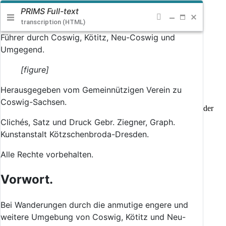
PRISMS
Primary Source Materials & Scholarship
PRIMS Full-text
transcription (HTML)
(current)
Home
Editions
Führer
durch
Coswig
,
Kötitz
,
Neu-Coswig
und
Workbench
Umgegend
.
Query Service
Training
[figure]
About
Help
Herausgegeben
vom
Gemeinnützigen
Verein
zu
Coswig-Sachsen
.
Copyright © 2021 PRISMS · PRISMS.digital is licensed under
· PRISMS was designed and developed by
Clichés
,
Satz
und
Druck
Gebr
.
Ziegner
,
Graph
.
Kunstanstalt
Kötzschenbroda-Dresden
.
Alle
Rechte
vorbehalten
.
Vorwort
.
B
ei
Wanderungen
durch
die
anmutige
engere
und
weitere
Umgebung
von
Coswig
,
Kötitz
und
Neu-