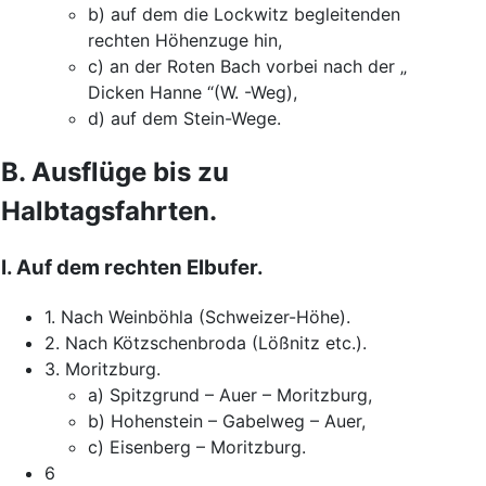
b
)
auf
dem
die
Lockwitz
begleitenden
rechten
Höhenzuge
hin
,
c
)
an
der
Roten
Bach
vorbei
nach
der
„
Dicken
Hanne
“
(
W.
-Weg
)
,
d
)
auf
dem
Stein-Wege
.
B.
Ausflüge
bis
zu
Halbtagsfahrten
.
I.
Auf
dem
rechten
Elbufer
.
1.
Nach
Weinböhla
(
Schweizer-Höhe
)
.
2.
Nach
Kötzschenbroda
(
Lößnitz
etc.
)
.
3.
Moritzburg
.
a
)
Spitzgrund
–
Auer
–
Moritzburg
,
b
)
Hohenstein
–
Gabelweg
–
Auer
,
c
)
Eisenberg
–
Moritzburg
.
6