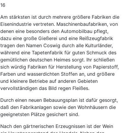
16
Am
stärksten
ist
durch
mehrere
größere
Fabriken
die
Eisenindustrie
vertreten
.
Maschinenbaufabriken
,
von
denen
eine
besonders
den
Automobilbau
pflegt
,
dazu
eine
große
Gießerei
und
eine
Reißzeugfabrik
tragen
den
Namen
Coswig
durch
alle
Kulturländer
,
während
eine
Tapetenfabrik
für
guten
Schmuck
des
gemütlichen
deutschen
Heimes
sorgt
.
Ihr
schließen
sich
würdig
Fabriken
für
Herstellung
von
Papierstoff
,
Farben
und
wasserdichten
Stoffen
an
,
und
größere
und
kleinere
Betriebe
auf
anderen
Gebieten
vervollständigen
das
Bild
regen
Fleißes
.
Durch
einen
neuen
Bebauungsplan
ist
dafür
gesorgt
,
daß
den
Fabrikanlagen
sowie
den
Wohnhäusern
die
geeignetsten
Plätze
gesichert
sind
.
Nach
den
gärtnerischen
Erzeugnissen
ist
der
Wein