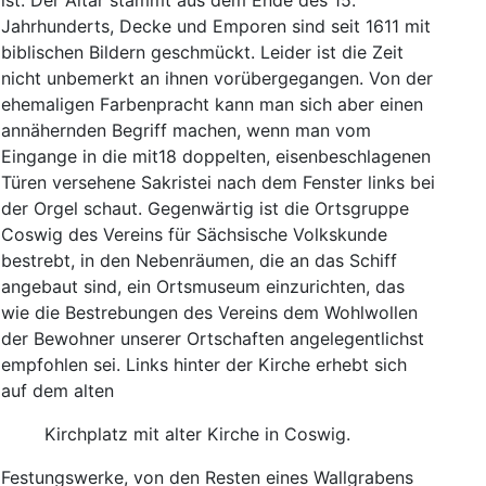
Jahrhunderts
,
Decke
und
Emporen
sind
seit
1611
mit
biblischen
Bildern
geschmückt
.
Leider
ist
die
Zeit
nicht
unbemerkt
an
ihnen
vorübergegangen
.
Von
der
ehemaligen
Farbenpracht
kann
man
sich
aber
einen
annähernden
Begriff
machen
,
wenn
man
vom
Eingange
in
die
mit
18
doppelten
,
eisenbeschlagenen
Türen
versehene
Sakristei
nach
dem
Fenster
links
bei
der
Orgel
schaut
.
Gegenwärtig
ist
die
Ortsgruppe
Coswig
des
Vereins
für
Sächsische
Volkskunde
bestrebt
,
in
den
Nebenräumen
,
die
an
das
Schiff
angebaut
sind
,
ein
Ortsmuseum
einzurichten
,
das
wie
die
Bestrebungen
des
Vereins
dem
Wohlwollen
der
Bewohner
unserer
Ortschaften
angelegentlichst
empfohlen
sei
.
Links
hinter
der
Kirche
erhebt
sich
auf
dem
alten
Kirchplatz
mit
alter
Kirche
in
Coswig
.
Festungswerke
,
von
den
Resten
eines
Wallgrabens