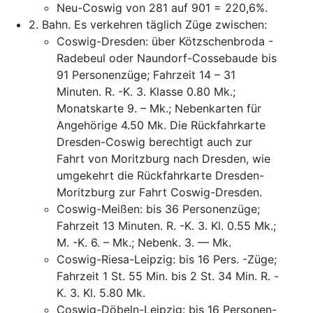
Neu-Coswig
von
281
auf
901
=
220,6%
.
2.
Bahn
.
Es
verkehren
täglich
Züge
zwischen
:
Coswig-Dresden
:
über
Kötzschenbroda
-
Radebeul
oder
Naundorf-Cossebaude
bis
91
Personenzüge
;
Fahrzeit
14
–
31
Minuten
.
R.
-K
.
3.
Klasse
0.80
Mk.
;
Monatskarte
9.
–
Mk.
;
Nebenkarten
für
Angehörige
4.50
Mk.
Die
Rückfahrkarte
Dresden-Coswig
berechtigt
auch
zur
Fahrt
von
Moritzburg
nach
Dresden
,
wie
umgekehrt
die
Rückfahrkarte
Dresden-
Moritzburg
zur
Fahrt
Coswig-Dresden
.
Coswig-Meißen
:
bis
36
Personenzüge
;
Fahrzeit
13
Minuten
.
R.
-K
.
3.
Kl.
0.55
Mk.
;
M.
-K
.
6.
–
Mk.
;
Nebenk
.
3.
—
Mk.
Coswig-Riesa-Leipzig
:
bis
16
Pers
.
-Züge
;
Fahrzeit
1
St.
55
Min.
bis
2
St.
34
Min.
R.
-
K
.
3.
Kl.
5.80
Mk.
Coswig-Döbeln-Leipzig
:
bis
16
Personen-