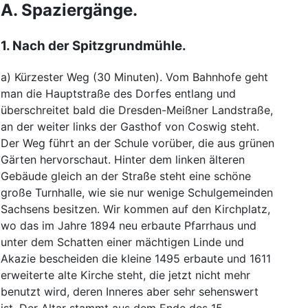
A.
Spaziergänge
.
1.
Nach
der
Spitzgrundmühle
.
a
)
Kürzester
Weg
(
30
Minuten
)
.
Vom
Bahnhofe
geht
man
die
Hauptstraße
des
Dorfes
entlang
und
überschreitet
bald
die
Dresden-Meißner
Landstraße
,
an
der
weiter
links
der
Gasthof
von
Coswig
steht
.
Der
Weg
führt
an
der
Schule
vorüber
,
die
aus
grünen
Gärten
hervorschaut
.
Hinter
dem
linken
älteren
Gebäude
gleich
an
der
Straße
steht
eine
schöne
große
Turnhalle
,
wie
sie
nur
wenige
Schulgemeinden
Sachsens
besitzen
.
Wir
kommen
auf
den
Kirchplatz
,
wo
das
im
Jahre
1894
neu
erbaute
Pfarrhaus
und
unter
dem
Schatten
einer
mächtigen
Linde
und
Akazie
bescheiden
die
kleine
1495
erbaute
und
1611
erweiterte
alte
Kirche
steht
,
die
jetzt
nicht
mehr
benutzt
wird
,
deren
Inneres
aber
sehr
sehenswert
ist
.
Der
Altar
stammt
aus
dem
Ende
des
15.