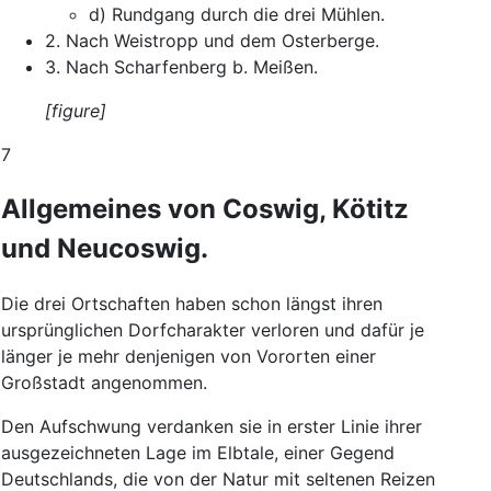
d
)
Rundgang
durch
die
drei
Mühlen
.
2.
Nach
Weistropp
und
dem
Osterberge
.
3.
Nach
Scharfenberg
b.
Meißen
.
[figure]
7
Allgemeines
von
Coswig
,
Kötitz
und
Neucoswig
.
Die
drei
Ortschaften
haben
schon
längst
ihren
ursprünglichen
Dorfcharakter
verloren
und
dafür
je
länger
je
mehr
denjenigen
von
Vororten
einer
Großstadt
angenommen
.
Den
Aufschwung
verdanken
sie
in
erster
Linie
ihrer
ausgezeichneten
Lage
im
Elbtale
,
einer
Gegend
Deutschlands
,
die
von
der
Natur
mit
seltenen
Reizen