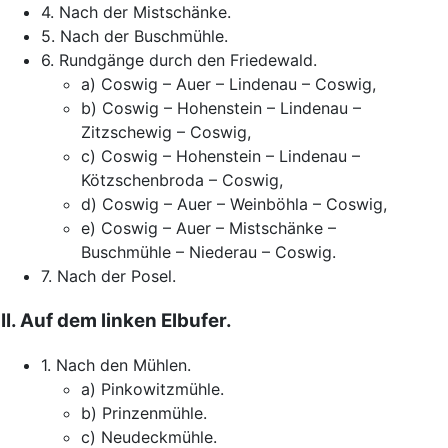
4.
Nach
der
Mistschänke
.
5.
Nach
der
Buschmühle
.
6.
Rundgänge
durch
den
Friedewald
.
a
)
Coswig
–
Auer
–
Lindenau
–
Coswig
,
b
)
Coswig
–
Hohenstein
–
Lindenau
–
Zitzschewig
–
Coswig
,
c
)
Coswig
–
Hohenstein
–
Lindenau
–
Kötzschenbroda
–
Coswig
,
d
)
Coswig
–
Auer
–
Weinböhla
–
Coswig
,
e
)
Coswig
–
Auer
–
Mistschänke
–
Buschmühle
–
Niederau
–
Coswig
.
7.
Nach
der
Posel
.
II
.
Auf
dem
linken
Elbufer
.
1.
Nach
den
Mühlen
.
a
)
Pinkowitzmühle
.
b
)
Prinzenmühle
.
c
)
Neudeckmühle
.