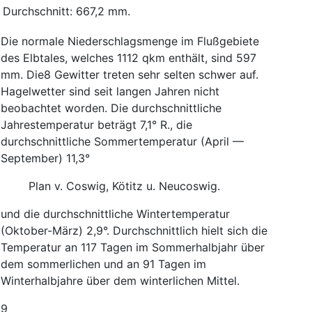
Durchschnitt
:
667,2
mm.
Die
normale
Niederschlagsmenge
im
Flußgebiete
des
Elbtales
,
welches
1112
qkm
enthält
,
sind
597
mm.
Die
8
Gewitter
treten
sehr
selten
schwer
auf
.
Hagelwetter
sind
seit
langen
Jahren
nicht
beobachtet
worden
.
Die
durchschnittliche
Jahrestemperatur
beträgt
7,1°
R.
,
die
durchschnittliche
Sommertemperatur
(
April
—
September
)
11,3°
Plan
v.
Coswig
,
Kötitz
u.
Neucoswig
.
und
die
durchschnittliche
Wintertemperatur
(
Oktober-März
)
2,9°
.
Durchschnittlich
hielt
sich
die
Temperatur
an
117
Tagen
im
Sommerhalbjahr
über
dem
sommerlichen
und
an
91
Tagen
im
Winterhalbjahre
über
dem
winterlichen
Mittel
.
9