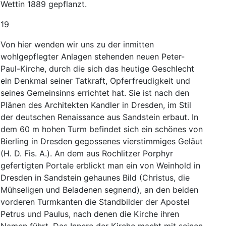
Wettin
1889
gepflanzt
.
19
Von
hier
wenden
wir
uns
zu
der
inmitten
wohlgepflegter
Anlagen
stehenden
neuen
Peter-
Paul-Kirche
,
durch
die
sich
das
heutige
Geschlecht
ein
Denkmal
seiner
Tatkraft
,
Opferfreudigkeit
und
seines
Gemeinsinns
errichtet
hat
.
Sie
ist
nach
den
Plänen
des
Architekten
Kandler
in
Dresden
,
im
Stil
der
deutschen
Renaissance
aus
Sandstein
erbaut
.
In
dem
60
m
hohen
Turm
befindet
sich
ein
schönes
von
Bierling
in
Dresden
gegossenes
vierstimmiges
Geläut
(
H.
D.
Fis
.
A.
)
.
An
dem
aus
Rochlitzer
Porphyr
gefertigten
Portale
erblickt
man
ein
von
Weinhold
in
Dresden
in
Sandstein
gehaunes
Bild
(
Christus
,
die
Mühseligen
und
Beladenen
segnend
)
,
an
den
beiden
vorderen
Turmkanten
die
Standbilder
der
Apostel
Petrus
und
Paulus
,
nach
denen
die
Kirche
ihren
Namen
führt
.
Das
Innere
der
Kirche
macht
mit
seinen