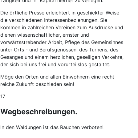
Tätigkeit
und
ihr
Kapital
hierher
zu
verlegen
.
Die
örtliche
Presse
erleichtert
in
geschickter
Weise
die
verschiedenen
Interessenbeziehungen
.
Sie
kommen
in
zahlreichen
Vereinen
zum
Ausdrucke
und
dienen
wissenschaftlicher
,
ernster
und
vorwärtsstrebender
Arbeit
,
Pflege
des
Gemeinsinnes
unter
Orts
-
und
Berufsgenossen
,
des
Turnens
,
des
Gesanges
und
einem
herzlichen
,
geselligen
Verkehre
,
der
sich
bei
uns
frei
und
vorurteilslos
gestaltet
.
Möge
den
Orten
und
allen
Einwohnern
eine
recht
reiche
Zukunft
beschieden
sein
!
17
Wegbeschreibungen
.
In
den
Waldungen
ist
das
Rauchen
verboten
!