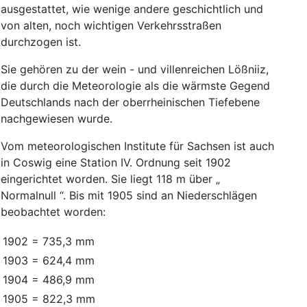
ausgestattet
,
wie
wenige
andere
geschichtlich
und
von
alten
,
noch
wichtigen
Verkehrsstraßen
durchzogen
ist
.
Sie
gehören
zu
der
wein
-
und
villenreichen
Lößniiz
,
die
durch
die
Meteorologie
als
die
wärmste
Gegend
Deutschlands
nach
der
oberrheinischen
Tiefebene
nachgewiesen
wurde
.
Vom
meteorologischen
Institute
für
Sachsen
ist
auch
in
Coswig
eine
Station
IV
.
Ordnung
seit
1902
eingerichtet
worden
.
Sie
liegt
118
m
über
„
Normalnull
“
.
Bis
mit
1905
sind
an
Niederschlägen
beobachtet
worden
:
1902
=
735,3
mm
1903
=
624,4
mm
1904
=
486,9
mm
1905
=
822,3
mm