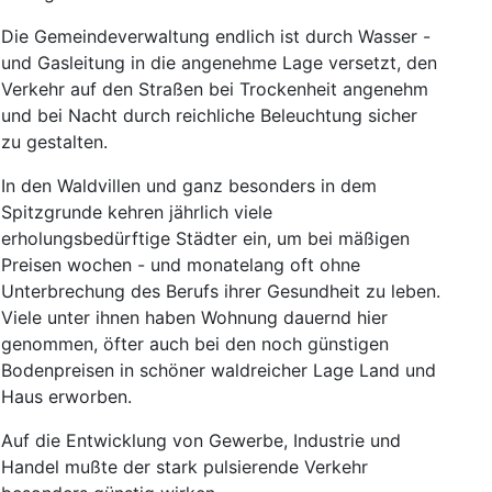
Die
Gemeindeverwaltung
endlich
ist
durch
Wasser
-
und
Gasleitung
in
die
angenehme
Lage
versetzt
,
den
Verkehr
auf
den
Straßen
bei
Trockenheit
angenehm
und
bei
Nacht
durch
reichliche
Beleuchtung
sicher
zu
gestalten
.
In
den
Waldvillen
und
ganz
besonders
in
dem
Spitzgrunde
kehren
jährlich
viele
erholungsbedürftige
Städter
ein
,
um
bei
mäßigen
Preisen
wochen
-
und
monatelang
oft
ohne
Unterbrechung
des
Berufs
ihrer
Gesundheit
zu
leben
.
Viele
unter
ihnen
haben
Wohnung
dauernd
hier
genommen
,
öfter
auch
bei
den
noch
günstigen
Bodenpreisen
in
schöner
waldreicher
Lage
Land
und
Haus
erworben
.
Auf
die
Entwicklung
von
Gewerbe
,
Industrie
und
Handel
mußte
der
stark
pulsierende
Verkehr