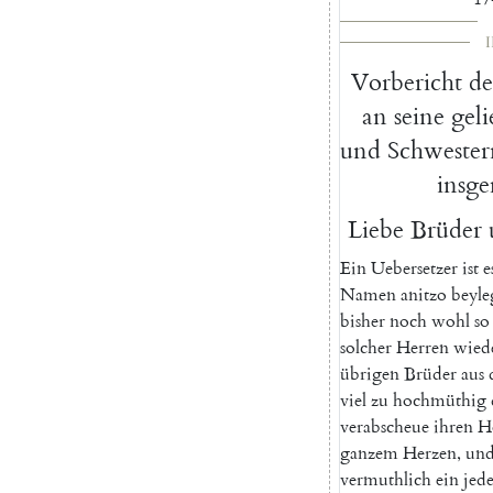
I
Vorbericht
de
an
seine
gel
und
Schwester
insg
Liebe
Brüder
E
in
Uebersetzer
ist
e
Namen
anitzo
beyle
bisher
noch
wohl
so
solcher
Herren
wied
übrigen
Brüder
aus
viel
zu
hochmüthig
verabscheue
ihren
H
ganzem
Herzen
,
un
vermuthlich
ein
jed