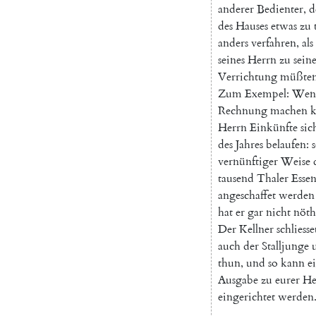
anderer
Bedienter
,
d
des
Hauses
etwas
zu
anders
verfahren
,
als
seines
Herrn
zu
sein
Verrichtung
müßte
Zum
Exempel
:
Wen
Rechnung
machen
Herrn
Einkünfte
sic
des
Jahres
belaufen
:
vernünftiger
Weise
tausend
Thaler
Esse
angeschaffet
werden
hat
er
gar
nicht
nöth
Der
Kellner
schliesse
auch
der
Stalljunge
thun
,
und
so
kann
e
Ausgabe
zu
eurer
He
eingerichtet
werden