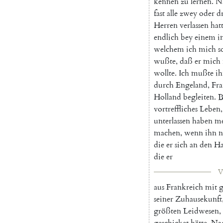
kennen
zu
lernen
.
N
fast
alle
zwey
oder
d
Herren
verlassen
hat
endlich
bey
einem
i
welchem
ich
mich
s
wußte
,
daß
er
mich
wollte
.
Ich
mußte
i
durch
Engeland
,
Fra
Holland
begleiten
.
B
vortreffliches
Leben
,
unterlassen
haben
m
machen
,
wenn
ihn
n
die
er
sich
an
den
Ha
die
er
V
aus
Frankreich
mit
g
seiner
Zuhausekunft
größten
Leidwesen
,
geschicket
hätte
.
Na