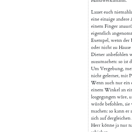
Handwerksmann
.
Lasset
euch
niemahls
eine
einzige
andere
einem
Finger
anzur
eigentlich
angenom
Exempel
,
wenn
der
oder
nicht
zu
Hause
Diener
anbefohlen
w
zuzumachen
:
so
ist
d
Um
Vergebung
,
me
nicht
gelernet
,
mit
P
Wenn
auch
nur
ein
einem
Winkel
an
ei
losgegangen
wäre
,
u
würde
befohlen
,
sie
machen
:
so
kann
er
sich
auf
dergleichen
Herr
könne
ja
nur
n