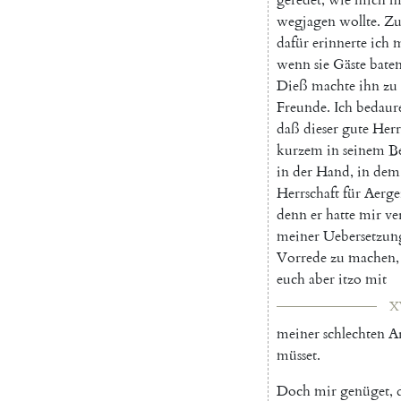
wegjagen
wollte
.
Zu
dafür
erinnerte
ich
m
wenn
sie
Gäste
bate
Dieß
machte
ihn
zu
Freunde
.
Ich
bedaur
daß
dieser
gute
Herr
kurzem
in
seinem
B
in
der
Hand
,
in
dem
Herrschaft
für
Aerge
denn
er
hatte
mir
ve
meiner
Uebersetzun
Vorrede
zu
machen
,
euch
aber
itzo
mit
X
meiner
schlechten
A
müsset
.
Doch
mir
genüget
,