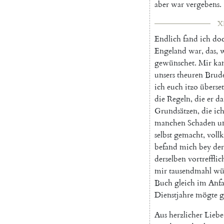
aber
war
vergebens
.
XI
Endlich
fand
ich
do
Engeland
war
,
das
,
gewünschet
.
Mir
ka
unsers
theuren
Brude
ich
euch
itzo
überset
die
Regeln
,
die
er
da
Grundsätzen
,
die
ic
manchen
Schaden
u
selbst
gemacht
,
vol
befand
mich
bey
der
derselben
vortrefflic
mir
tausendmahl
wü
Buch
gleich
im
Anf
Dienstjahre
mögte
g
Aus
herzlicher
Liebe