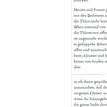
schicken
.
Herren
und
Frauen
mit
den
Bedienten
z
die
Thüre
nicht
hint
Allein
niemand
von
die
Thüren
erst
offe
sie
zugemacht
werd
es
gedoppelte
Arbeit
offen
und
zuzumach
beste
,
kürzeste
und
l
keines
von
beyden
z
aber
so
oft
damit
gequäle
zuzumachen
,
daß
ih
vergessen
könnet
:
so
wenn
ihr
hinausgeh
die
ganze
Stube
dav