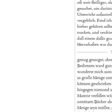
oft
weit
fleißiger
,
als
gesuchet
,
um
darinn
Unterricht
aufzutre
vergeblich
.
Fand
ich
hieher
gehören
sollt
trocken
,
und
verdri
daß
einem
dafür
gr
Herrschaften
war
da
genug
gesorget
,
abe
Bedienten
ward
gan
wunderte
mich
zum
so
große
Menge
unn
können
geschrieben
hingegen
niemand
a
Materie
verfallen
wä
unnützen
Bücher
ab
Menge
seyn
müßte
,