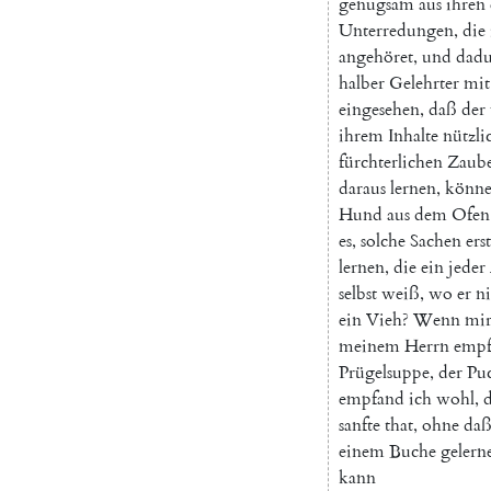
genugsam
aus
ihren
Unterredungen
,
die
angehöret
,
und
dadu
halber
Gelehrter
mit
eingesehen
,
daß
der
ihrem
Inhalte
nützli
fürchterlichen
Zaube
daraus
lernen
,
könn
Hund
aus
dem
Ofen
es
,
solche
Sachen
erst
lernen
,
die
ein
jeder
selbst
weiß
,
wo
er
ni
ein
Vieh
?
Wenn
mi
meinem
Herrn
empf
Prügelsuppe
,
der
Pu
empfand
ich
wohl
,
sanfte
that
,
ohne
da
einem
Buche
gelern
kann