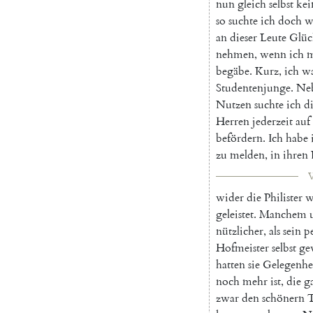
nun
gleich
selbst
kei
so
suchte
ich
doch
w
an
dieser
Leute
Glüc
nehmen
,
wenn
ich
m
begäbe
.
Kurz
,
ich
w
Studentenjunge
.
Neb
Nutzen
suchte
ich
d
Herren
jederzeit
auf
befördern
.
Ich
habe
zu
melden
,
in
ihren
V
wider
die
Philister
w
geleistet
.
Manchem
nützlicher
,
als
sein
p
Hofmeister
selbst
ge
hatten
sie
Gelegenhe
noch
mehr
ist
,
die
g
zwar
den
schönern
T