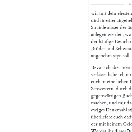
VI
wir
mit
dem
ehesten
und
in
einer
angen
Strande
ausser
der
St
anlegen
werden
,
wo
der
häufige
Besuch
Brüder
und
Schwest
angenehm
seyn
soll
.
Bevor
ich
aber
mein
verlasse
,
habe
ich
mi
euch
,
meine
lieben
B
Schwestern
,
durch
d
gegenwärtigen
Buch
machen
,
und
mir
da
ewiges
Denkmahl
st
überliefere
euch
dad
der
mit
keinem
Gel
Werdet
ihr
dieses
B