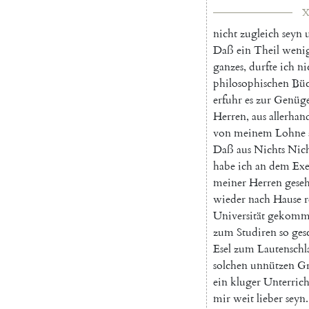
X
nicht
zugleich
seyn
Daß
ein
Theil
weni
ganzes
,
durfte
ich
ni
philosophischen
Büc
erfuhr
es
zur
Genüg
Herren
,
aus
allerhan
von
meinem
Lohne
Daß
aus
Nichts
Nich
habe
ich
an
dem
Ex
meiner
Herren
gese
wieder
nach
Hause
r
Universität
gekomm
zum
Studiren
so
ges
Esel
zum
Lautenschl
solchen
unnützen
Gr
ein
kluger
Unterrich
mir
weit
lieber
seyn
.