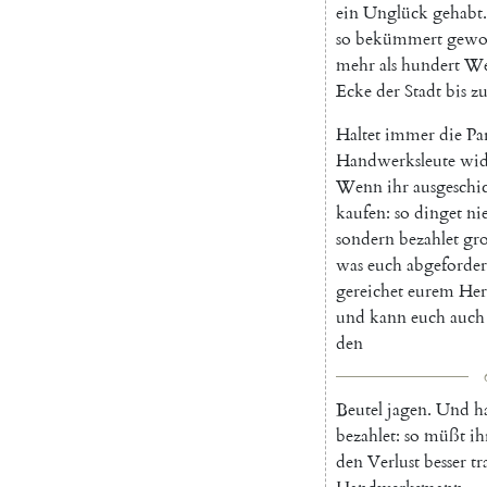
ein
Unglück
gehabt
.
so
bekümmert
gewo
mehr
als
hundert
We
Ecke
der
Stadt
bis
zu
Haltet
immer
die
Pa
Handwerksleute
wid
Wenn
ihr
ausgeschi
kaufen
:
so
dinget
ni
sondern
bezahlet
gr
was
euch
abgeforder
gereichet
eurem
Her
und
kann
euch
auch
den
Beutel
jagen
.
Und
h
bezahlet
:
so
müßt
ih
den
Verlust
besser
tr