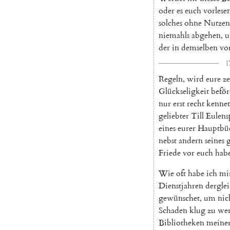
oder
es
euch
vorlese
solches
ohne
Nutzen
niemahls
abgehen
,
u
der
in
demselben
vo
I
Regeln
,
wird
eure
ze
Glückseligkeit
befö
nur
erst
recht
kennet
geliebter
Till
Eulens
eines
eurer
Hauptbü
nebst
andern
seines
Friede
vor
euch
hab
Wie
oft
habe
ich
mi
Dienstjahren
dergle
gewünschet
,
um
nic
Schaden
klug
zu
we
Bibliotheken
meine