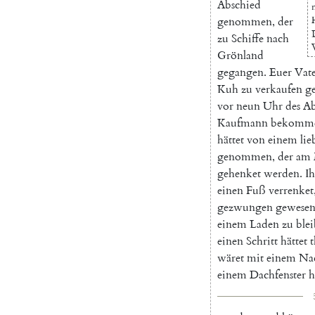
Abschied
genommen
,
der
zu
Schiffe
nach
Grönland
gegangen
.
Euer
Vat
Kuh
zu
verkaufen
ge
vor
neun
Uhr
des
Ab
Kaufmann
bekomm
hättet
von
einem
lie
genommen
,
der
am
gehenket
werden
.
Ih
einen
Fuß
verrenket
gezwungen
gewese
einem
Laden
zu
ble
einen
Schritt
hättet
wäret
mit
einem
Nac
einem
Dachfenster
h