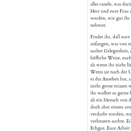
alles
rassele
,
was
dar
Herr
und
eure
Frau
werden
,
wie
gut
ihr
nehmet
.
Findet
ihr
,
daß
eure
anfangen
,
was
von
e
suchet
Gelegenheit
,
höfliche
Weise
,
euc
als
wenn
ihr
nicht
lä
Wenn
sie
nach
der
U
es
das
Ansehen
hat
,
a
nicht
gerne
missen
w
ihr
wolltet
so
gerne
als
ein
Mensch
von
d
doch
aber
einem
ar
verdacht
werden
,
w
verbessern
suchte
.
Ei
Erbgut
.
Eure
Arbeit