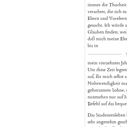
immer
die
Thorheit
verachtet
,
die
sich
m
Eltern
und
Vorelter
gesucht
.
Ich
würde
Glauben
finden
;
wei
daß
mich
meine
Elt
bis
in
mein
vierzehntes
Jah
Um
diese
Zeit
legte
auf
,
für
mich
selbst
z
Nohtwendigkeit
ma
gehorsamen
Sohne
,
nunmehro
nur
auf
M
Befehl
auf
das
beque
Das
Studentenleben
sehr
angenehm
gesc