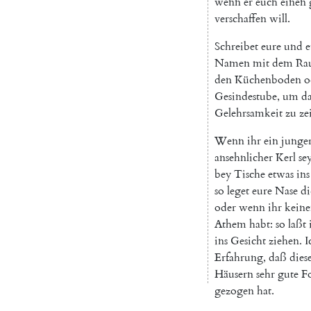
wenn
er
euch
einen
verschaffen
will
.
Schreibet
eure
und
e
Namen
mit
dem
Ra
den
Küchenboden
o
Gesindestube
,
um
d
Gelehrsamkeit
zu
ze
Wenn
ihr
ein
junge
ansehnlicher
Kerl
se
bey
Tische
etwas
ins
so
leget
eure
Nase
di
oder
wenn
ihr
kein
Athem
habt
:
so
laßt
ins
Gesicht
ziehen
.
I
Erfahrung
,
daß
dies
Häusern
sehr
gute
F
gezogen
hat
.