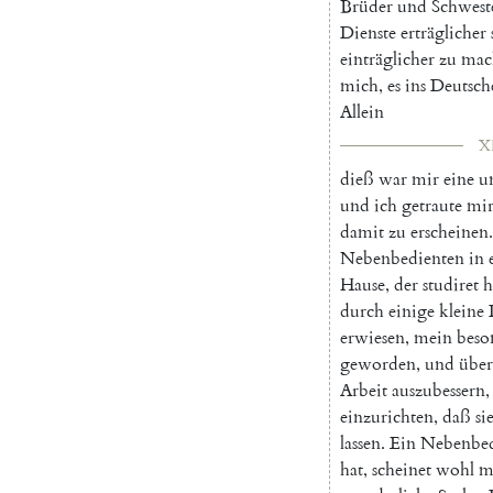
Brüder
und
Schwest
Dienste
erträglicher
einträglicher
zu
mac
mich
,
es
ins
Deutsch
Allein
X
dieß
war
mir
eine
u
und
ich
getraute
mi
damit
zu
erscheinen
.
Nebenbedienten
in
Hause
,
der
studiret
h
durch
einige
kleine
erwiesen
,
mein
beso
geworden
,
und
übe
Arbeit
auszubessern
,
einzurichten
,
daß
si
lassen
.
Ein
Nebenbed
hat
,
scheinet
wohl
m