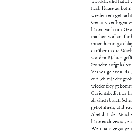
worden
,
und
hättet
nach
Hause
zu
kom
wieder
rein
gemach
Gestank
verflogen
w
hätten
euch
mit
Gew
machen
wollen
.
Ihr
ihnen
herumgeschla
darüber
in
die
Wach
vor
den
Richter
gefü
Stunden
aufgehalten
Verhör
gelassen
,
da
endlich
mit
der
grö
wieder
frey
gekom
Gerichtsbedienter
hä
als
einen
bösen
Schu
genommen
,
und
eu
Abend
in
der
Wach
hätte
euch
gesagt
,
eu
Weinhaus
gegangen