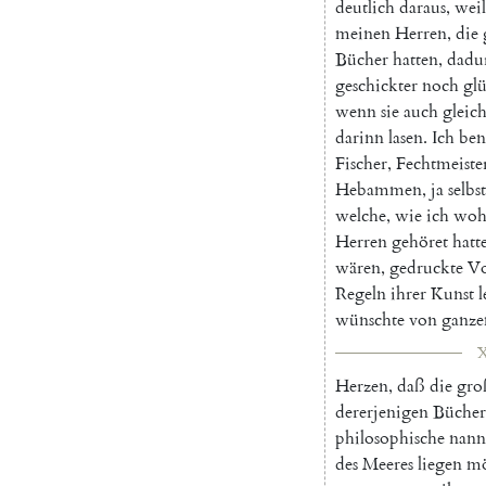
deutlich
daraus
,
weil
meinen
Herren
,
die
Bücher
hatten
,
dadu
geschickter
noch
glü
wenn
sie
auch
gleic
darinn
lasen
.
Ich
ben
Fischer
,
Fechtmeiste
Hebammen
,
ja
selbst
welche
,
wie
ich
woh
Herren
gehöret
hatt
wären
,
gedruckte
Vo
Regeln
ihrer
Kunst
l
wünschte
von
ganz
X
Herzen
,
daß
die
gro
dererjenigen
Bücher
philosophische
nann
des
Meeres
liegen
mö