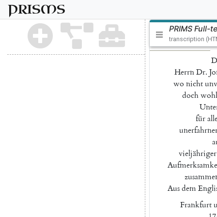
PRISMS
PRIMS Full-t
transcription (H
D
Herrn
Dr.
Jo
wo
nicht
unv
doch
wohl
Unter
für
all
unerfahrne
a
vieljähriger
Aufmerksamke
zusammen
Aus
dem
Engli
Frankfurt
17