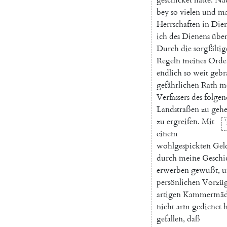
bey
so
vielen
und
ma
Herrschaften
in
Dien
ich
des
Dienens
übe
Durch
die
sorgfältig
Regeln
meines
Orde
endlich
so
weit
gebr
gefährlichen
Rath
m
Verfassers
des
folge
Landstraßen
zu
geh
zu
ergreifen
.
Mit
*
einem
wohlgespickten
Gel
durch
meine
Geschi
erwerben
gewußt
,
u
persönlichen
Vorzü
artigen
Kammermäd
nicht
arm
gedienet
h
gefallen
,
daß