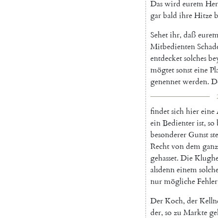
Das
wird
eurem
Her
gar
bald
ihre
Hitze
Sehet
ihr
,
daß
eure
Mitbedienten
Schad
entdecket
solches
be
mögtet
sonst
eine
Pl
genennet
werden
.
D
findet
sich
hier
eine
ein
Bedienter
ist
,
so
besonderer
Gunst
st
Recht
von
dem
ganz
gehasset
.
Die
Klughe
alsdenn
einem
solch
nur
mögliche
Fehler
Der
Koch
,
der
Kelln
der
,
so
zu
Markte
ge