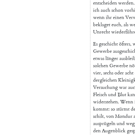
entscheiden
werden
.
ich
auch
schon
vorh
wenn
ihr
einen
Verw
beklaget
euch
,
als
w
Unrecht
wiederführ
Es
geschicht
öfters
,
Gewerbe
ausgeschic
etwas
länger
ausblei
solchen
Gewerbe
nö
vier
,
sechs
oder
acht
dergleichen
Kleinigk
Versuchung
war
au
Fleisch
und
Blut
ka
widerstehen
.
Wenn
kommt
:
so
stürmt
d
schilt
,
von
Mondur
ausprügeln
und
weg
den
Augenblick
ges