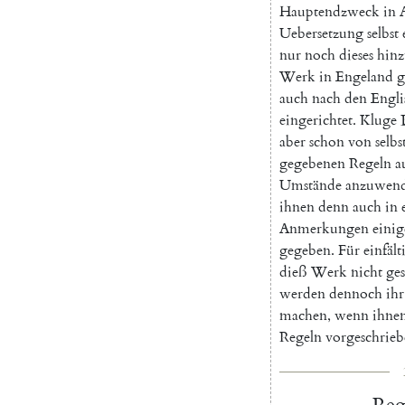
Hauptendzweck
in
Uebersetzung
selbst
nur
noch
dieses
hinz
Werk
in
Engeland
g
auch
nach
den
Engli
eingerichtet
.
Kluge
aber
schon
von
selbs
gegebenen
Regeln
a
Umstände
anzuwen
ihnen
denn
auch
in
Anmerkungen
einig
gegeben
.
Für
einfält
dieß
Werk
nicht
ge
werden
dennoch
ihr
machen
,
wenn
ihne
Regeln
vorgeschrie
Reg