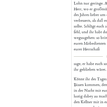
Lohn
nur
geringe
.
A
Herr
,
wo
er
großmü
des
Jahres
lieber
um
verbessern
,
als
daß
e
sollte
.
Schlägt
euch
a
fehl
,
und
ihr
habt
do
wegzugehen
:
so
bri
euren
Mitbedienten
eurer
Herrschaft
sage
,
er
habe
euch
so
ihr
geblieben
wäret
.
Könnt
ihr
des
Tages
Bissen
kommen
,
de
in
der
Nacht
mit
eu
lustig
dabey
zu
mac
den
Kellner
mit
in
e