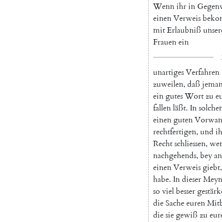
Wenn
ihr
in
Gegen
einen
Verweis
beko
mit
Erlaubniß
unser
Frauen
ein
unartiges
Verfahren
zuweilen
,
daß
jema
ein
gutes
Wort
zu
e
fallen
läßt
.
In
solch
einen
guten
Vorwa
rechtfertigen
,
und
i
Recht
schliessen
,
we
nachgehends
,
bey
an
einen
Verweis
giebt
,
habe
.
In
dieser
Meyn
so
viel
besser
gestärk
die
Sache
euren
Mit
die
sie
gewiß
zu
eu