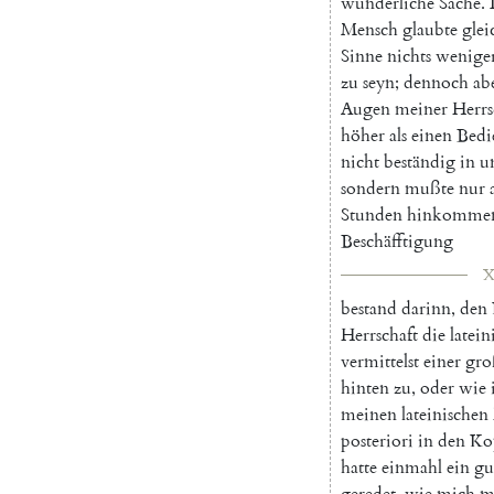
wunderliche
Sache
.
Mensch
glaubte
glei
Sinne
nichts
wenige
zu
seyn
;
dennoch
ab
Augen
meiner
Herrs
höher
als
einen
Bedi
nicht
beständig
in
u
sondern
mußte
nur
Stunden
hinkomme
Beschäfftigung
X
bestand
darinn
,
den
Herrschaft
die
latein
vermittelst
einer
gro
hinten
zu
,
oder
wie
meinen
lateinischen
posteriori
in
den
Ko
hatte
einmahl
ein
gu
geredet
,
wie
mich
m