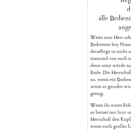
d
alle
Bedient
ang
W
enn
euer
Herr
od
Bedienten
bey
Nam
derselbige
ist
nicht
z
niemand
von
euch
n
denn
sonst
würde
eu
Ende
.
Die
Herrschaf
zu
,
wenn
ein
Bedien
wenn
er
gerufen
wi
genug
.
Wenn
ihr
einen
Feh
so
beisset
nur
brav
u
Herrschaft
den
Kopf
wenn
euch
großes
U