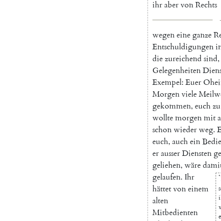
ihr
aber
von
Rechts
wegen
eine
ganze
R
Entschuldigungen
i
die
zureichend
sind
,
Gelegenheiten
Diens
Exempel
:
Euer
Ohe
Morgen
viele
Meilw
gekommen
,
euch
zu
wollte
morgen
mit
schon
wieder
weg.
E
euch
,
auch
ein
Bedie
er
ausser
Diensten
g
geliehen
,
wäre
dami
gelaufen
.
Ihr
*
hättet
von
einem
alten
Mitbedienten
e