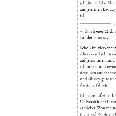
ich
ihn
,
auf
das
Ehre
ausgelernten
Laquay
ich
I
wirklich
euer
Mitkn
Brüder
einer
sey
.
Schon
im
vierzehen
Alters
ward
ich
in
e
aufgenommen
,
und
schon
vier
und
zwan
desselben
auf
das
str
und
allerley
gute
un
darinn
erfahren
.
Ich
habe
auf
einer
b
Universität
das
Lich
erblicket
.
Von
mein
nicht
viel
Rühmens