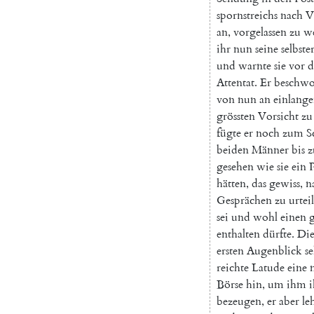
spornstreichs
nach
V
an
,
vorgelassen
zu
w
ihr
nun
seine
selbst
und
warnte
sie
vor
Attentat
.
Er
beschwo
von
nun
an
einlang
grössten
Vorsicht
zu
fügte
er
noch
zum
S
beiden
Männer
bis
z
gesehen
wie
sie
ein
hätten
,
das
gewiss
,
n
Gesprächen
zu
urtei
sei
und
wohl
einen
g
enthalten
dürfte
.
Di
ersten
Augenblick
s
reichte
Latude
eine
Börse
hin
,
um
ihm
i
bezeugen
,
er
aber
le