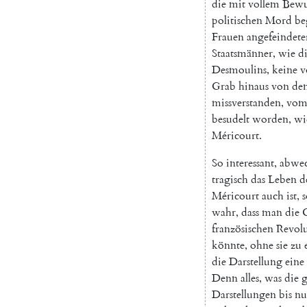
die
mit
vollem
Bewu
politischen
Mord
be
Frauen
angefeindete
Staatsmänner
,
wie
d
Desmoulins
,
keine
v
Grab
hinaus
von
de
missverstanden
,
vo
besudelt
worden
,
wi
Méricourt
.
So
interessant
,
abwec
tragisch
das
Leben
d
Méricourt
auch
ist
,
s
wahr
,
dass
man
die
französischen
Revol
könnte
,
ohne
sie
zu
die
Darstellung
eine
Denn
alles
,
was
die
g
Darstellungen
bis
nu