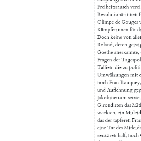
Freiheitsrausch
verei
Revolutionärinnen
Olimpe
de
Gouges
Kämpferinnen
für
d
Doch
keine
von
alle
Roland
,
deren
geisti
Goethe
anerkannte
,
Fragen
der
Tagespol
Tallien
,
die
zu
polit
Umwälzungen
mit
noch
Frau
Bouquey
,
und
Auflehnung
ge
Jakobinertum
setzte
,
Girondisten
das
Mit
weckten
,
ein
Mitlei
das
der
tapferen
Fra
eine
Tat
des
Mitleid
zerstören
half
,
noch