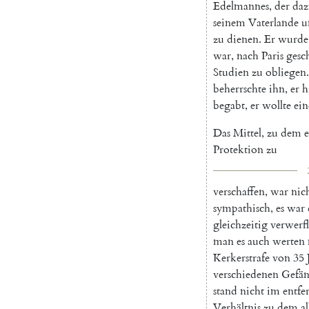
Edelmannes
,
der
daz
seinem
Vaterlande
u
zu
dienen
.
Er
wurde
war
,
nach
Paris
gesc
Studien
zu
obliegen
.
beherrschte
ihn
,
er
h
begabt
,
er
wollte
ein
Das
Mittel
,
zu
dem
e
Protektion
zu
verschaffen
,
war
nic
sympathisch
,
es
war
gleichzeitig
verwerfl
man
es
auch
werten
Kerkerstrafe
von
35
verschiedenen
Gefän
stand
nicht
im
entfe
Verhältnis
zu
dem
a