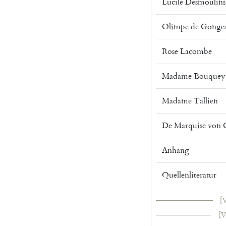
Lucile
Desmoulins
Olimpe
de
Gonge
Rose
Lacombe
Madame
Bouquey
Madame
Tallien
De
Marquise
von
Anhang
Quellenliteratur
[V
[V