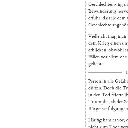
Geschlechtes
ging
u
Bewunderung
hervo
erfuhr
,
dass
sie
dem
Geschlechte
angehör
Vielleicht
mag
man
dem
Krieg
einen
un
erblicken
,
obwohl
e
Fällen
vor
allem
dar
geliebte
I
Person
in
alle
Gefah
dürfen
.
Doch
die
Tr
in
den
Tod
feierte
i
Triumphe
,
als
der
S
Bürgerverfolgungen
Häufig
kam
es
vor
,
d
nicht
zum
Tode
veru