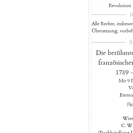
Revolution
[I
Alle
Rechte
,
insbeso
Übersetzung
,
vorbeh
[I
Die
berühmt
französische
1789
Mit
9
P
V
Emma
[fig
Wie
C.
W
(
Buchhandlung
L