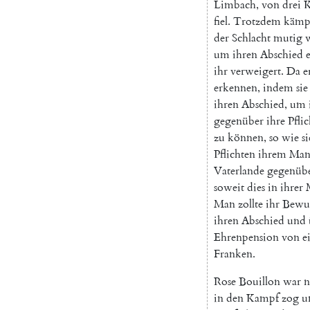
Limbach
,
von
drei
K
fiel
.
Trotzdem
kämp
der
Schlacht
mutig
um
ihren
Abschied
ihr
verweigert
.
Da
e
erkennen
,
indem
sie
ihren
Abschied
,
um
gegenüber
ihre
Pflic
zu
können
,
so
wie
si
Pflichten
ihrem
Man
Vaterlande
gegenüb
soweit
dies
in
ihrer
Man
zollte
ihr
Bewu
ihren
Abschied
und
Ehrenpension
von
e
Franken
.
Rose
Bouillon
war
n
in
den
Kampf
zog
u