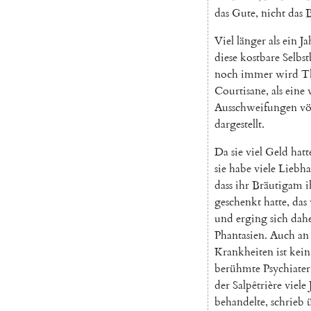
das
Gute
,
nicht
das
B
Viel
länger
als
ein
Ja
diese
kostbare
Selbs
noch
immer
wird
T
Courtisane
,
als
eine
Ausschweifungen
vö
dargestellt
.
Da
sie
viel
Geld
hatt
sie
habe
viele
Liebha
dass
ihr
Bräutigam
i
geschenkt
hatte
,
das
und
erging
sich
dah
Phantasien
.
Auch
an
Krankheiten
ist
kein
berühmte
Psychiater
der
Salpêtrière
viele
behandelte
,
schrieb