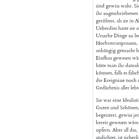
sind
gewiss
wahr
.
Si
ihr
zugeschriebenen
gerühmt
,
als
sie
in
A
Ueberdies
hatte
sie
a
Ursache
Dinge
zu
l
Hochverratsprozess
,
anhängig
gemacht
h
Einfluss
gewesen
wä
hätte
man
ihr
damal
können
,
falls
es
falsc
die
Ereignisse
noch
Gedächtnis
aller
leb
Sie
war
eine
Idealist
Guten
und
Schönen
begeistert
,
gewiss
je
bereit
gewesen
wäre
opfern
.
Aber
all
das
,
andichtet
,
ist
sicherl