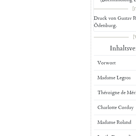
[I
Druck
von
Gustav
R
Ödenburg
.
[
Inhaltsve
Vorwort
Madame
Legros
Théroigne
de
Mér
Charlotte
Corday
Madame
Roland