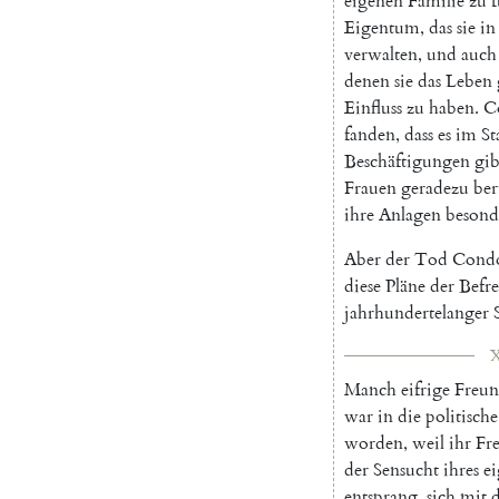
eigenen
Familie
zu
Eigentum
,
das
sie
in
verwalten
,
und
auch
denen
sie
das
Leben
Einfluss
zu
haben
.
C
fanden
,
dass
es
im
St
Beschäftigungen
gib
Frauen
geradezu
ber
ihre
Anlagen
besond
Aber
der
Tod
Condo
diese
Pläne
der
Befr
jahrhundertelanger
X
Manch
eifrige
Freun
war
in
die
politische
worden
,
weil
ihr
Fre
der
Sensucht
ihres
e
entsprang
,
sich
mit