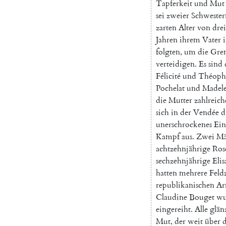
Tapferkeit
und
Mut
sei
zweier
Schwester
zarten
Alter
von
dre
Jahren
ihrem
Vater
folgten
,
um
die
Gre
verteidigen
.
Es
sind
Félicité
und
Théoph
Pochelat
und
Madele
die
Mutter
zahlreich
sich
in
der
Vendée
d
unerschrockenes
Ein
Kampf
aus
.
Zwei
Mä
achtzehnjährige
Ros
sechzehnjährige
Elis
hatten
mehrere
Feld
republikanischen
Ar
Claudine
Bouget
wu
eingereiht
.
Alle
glän
Mut
,
der
weit
über