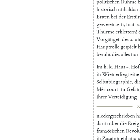
politischen
Ruhme
historisch
unhaltbar
.
Ersten
bei
der
Erstü
gewesen
sein
,
man
s
Thürme
erklettern
!
Vorgängen
des
5.
u
Hauptrolle
gespielt
beruht
dies
alles
nur
Im
k.
k.
Haus
-
,
Hof
in
Wien
erliegt
eine
Selbstbiographie
,
di
Méricourt
im
Gefän
ihrer
Verteidigung
X
niedergeschrieben
h
darin
über
die
Ereig
französischen
Revol
in
Zusammenhang