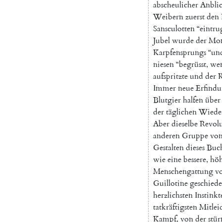
abscheulicher
Anbli
Weibern
zuerst
den
Sansculotten
“
eintru
Jubel
wurde
der
Mo
Karpfensprungs
“
un
niesen
“
begrüsst
,
we
aufspritzte
und
der
Immer
neue
Erfind
Blutgier
halfen
über
der
täglichen
Wiede
Aber
dieselbe
Revol
anderen
Gruppe
vo
Gestalten
dieses
Buc
wie
eine
bessere
,
höh
Menschengattung
v
Guillotine
geschied
herzlichsten
Instinkt
tatkräftigsten
Mitlei
Kampf
,
von
der
stür