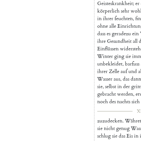
Geisteskrankheit
;
er
körperlich
sehr
woh
in
ihrer
feuchten
,
fi
ohne
alle
Einrichtu
dass
es
geradezu
ein
ihre
Gesundheit
all
d
Einflüssen
widerste
Winter
ging
sie
imm
unbekleidet
,
barfuss
ihrer
Zelle
auf
und
a
Wasser
aus
,
das
dan
sie
,
selbst
in
der
gri
gebracht
werden
,
et
noch
des
nachts
sich
XI
zuzudecken
.
Währe
sie
nicht
genug
Wass
schlug
sie
das
Eis
in