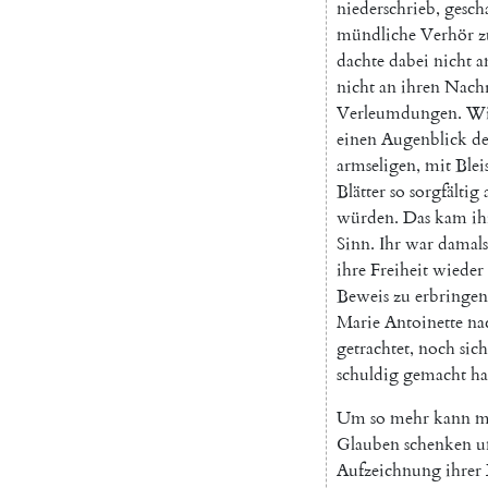
niederschrieb
,
gesch
mündliche
Verhör
z
dachte
dabei
nicht
a
nicht
an
ihren
Nach
Verleumdungen
.
Wi
einen
Augenblick
d
armseligen
,
mit
Bleis
Blätter
so
sorgfältig
würden
.
Das
kam
ih
Sinn
.
Ihr
war
damals
ihre
Freiheit
wieder
Beweis
zu
erbringen
Marie
Antoinette
na
getrachtet
,
noch
sich
schuldig
gemacht
ha
Um
so
mehr
kann
m
Glauben
schenken
u
Aufzeichnung
ihrer