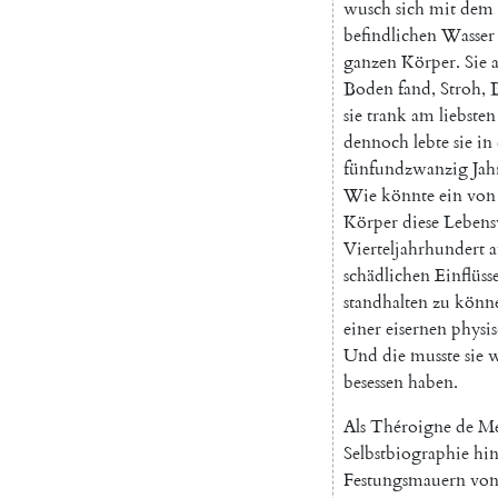
wusch
sich
mit
dem
befindlichen
Wasser
ganzen
Körper
.
Sie
a
Boden
fand
,
Stroh
,
sie
trank
am
liebsten
dennoch
lebte
sie
in
fünfundzwanzig
Jah
Wie
könnte
ein
von
Körper
diese
Lebens
Vierteljahrhundert
a
schädlichen
Einflüss
standhalten
zu
könn
einer
eisernen
physi
Und
die
musste
sie
w
besessen
haben
.
Als
Théroigne
de
Mé
Selbstbiographie
hin
Festungsmauern
vo