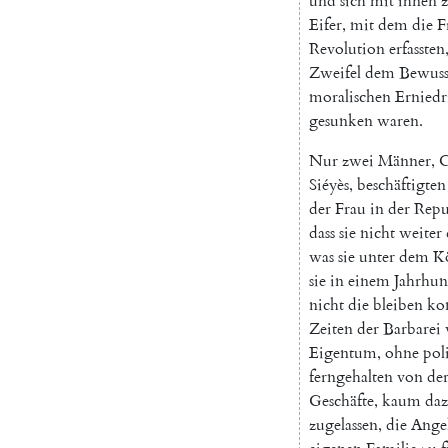
und
sich
mit
ihnen
Eifer
,
mit
dem
die
F
Revolution
erfassten
Zweifel
dem
Bewuss
moralischen
Ernied
gesunken
waren
.
Nur
zwei
Männer
,
C
Siéyès
,
beschäftigten
der
Frau
in
der
Repu
dass
sie
nicht
weiter
was
sie
unter
dem
K
sie
in
einem
Jahrhun
nicht
die
bleiben
ko
Zeiten
der
Barbarei
Eigentum
,
ohne
pol
ferngehalten
von
de
Geschäfte
,
kaum
da
zugelassen
,
die
Ange