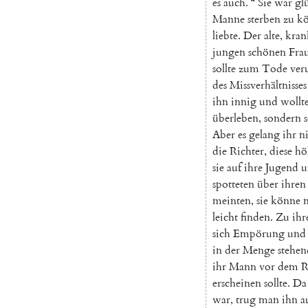
es
auch
.
“
Sie
war
gl
Manne
sterben
zu
k
liebte
.
Der
alte
,
kran
jungen
schönen
Fra
sollte
zum
Tode
veru
des
Missverhältnisses
ihn
innig
und
wollt
überleben
,
sondern
Aber
es
gelang
ihr
n
die
Richter
,
diese
hö
sie
auf
ihre
Jugend
u
spotteten
über
ihren
meinten
,
sie
könne
leicht
finden
.
Zu
ih
sich
Empörung
und
in
der
Menge
stehen
ihr
Mann
vor
dem
R
erscheinen
sollte
.
Da
war
,
trug
man
ihn
a