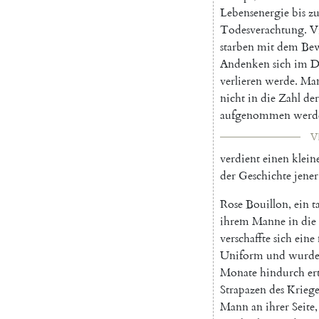
Lebensenergie
bis
zu
Todesverachtung
.
V
starben
mit
dem
Bew
Andenken
sich
im
D
verlieren
werde
.
Ma
nicht
in
die
Zahl
der
aufgenommen
werd
VI
verdient
einen
klein
der
Geschichte
jener
Rose
Bouillon
,
ein
t
ihrem
Manne
in
die
verschaffte
sich
eine
Uniform
und
wurd
Monate
hindurch
er
Strapazen
des
Kriege
Mann
an
ihrer
Seite
,