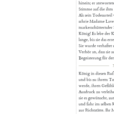
hinein
;
er
antwortet
Stimme
auf
die
ihm
Als
sein
Todesurteil
schrie
Madame
Lave
markerschütternder
König
!
Es
lebe
der
K
lange
,
bis
sie
das
err
Sie
wurde
verhaftet
Verhör
an
,
dass
sie
a
Begeisterung
für
de
König
in
diesen
Ruf
und
bis
zu
ihrem
To
werde
,
ihren
Gefühl
Ausdruck
zu
verleih
sie
es
gewünscht
,
zu
und
fuhr
im
selben
zur
Richtstätte
.
Ihr
M