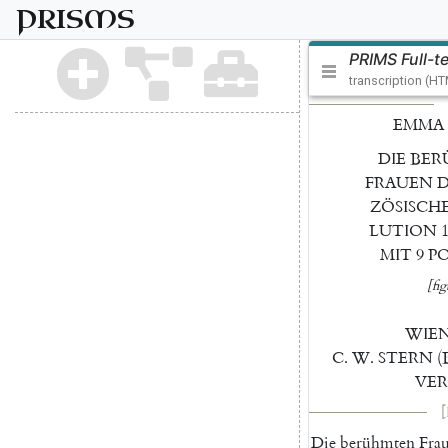
PRISMS
PRIMS Full-t
transcription (H
EMMA
DIE
BER
FRAUEN
ZÖSISCH
LUTION
MIT
9
P
[fig
WIE
C.
W.
STERN
(
VER
[
Die
berühmten
Fra