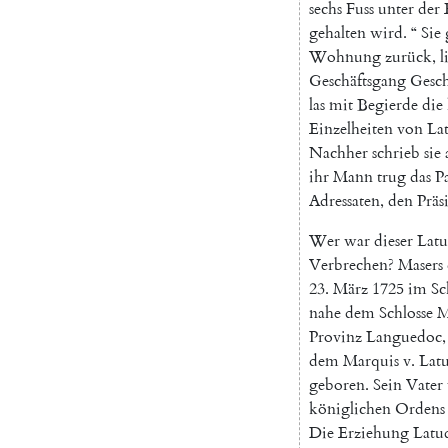
sechs
Fuss
unter
der
gehalten
wird
.
“
Sie
Wohnung
zurück
,
l
Geschäftsgang
Gesch
las
mit
Begierde
die
Einzelheiten
von
La
Nachher
schrieb
sie
ihr
Mann
trug
das
P
Adressaten
,
den
Präs
Wer
war
dieser
Lat
Verbrechen
?
Masers
23.
März
1725
im
Sc
nahe
dem
Schlosse
M
Provinz
Languedoc
,
dem
Marquis
v.
Lat
geboren
.
Sein
Vater
königlichen
Ordens
Die
Erziehung
Latu