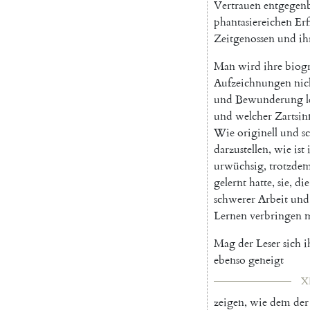
Vertrauen
entgegen
phantasiereichen
Er
Zeitgenossen
und
ih
Man
wird
ihre
biog
Aufzeichnungen
nic
und
Bewunderung
und
welcher
Zartsin
Wie
originell
und
s
darzustellen
,
wie
ist
urwüchsig
,
trotzde
gelernt
hatte
,
sie
,
die
schwerer
Arbeit
und
Lernen
verbringen
m
Mag
der
Leser
sich
i
ebenso
geneigt
X
zeigen
,
wie
dem
der