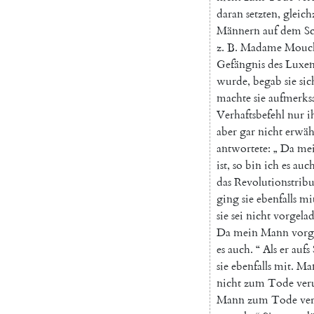
daran
setzten
,
gleich
Männern
auf
dem
Sc
z.
B.
Madame
Mouc
Gefängnis
des
Luxe
wurde
,
begab
sie
sic
machte
sie
aufmerk
Verhaftsbefehl
nur
i
aber
gar
nicht
erwäh
antwortete
:
„
Da
me
ist
,
so
bin
ich
es
auc
das
Revolutionstribu
ging
sie
ebenfalls
mi
sie
sei
nicht
vorgela
Da
mein
Mann
vorg
es
auch
.
“
Als
er
aufs
sie
ebenfalls
mit
.
Ma
nicht
zum
Tode
veru
Mann
zum
Tode
ver