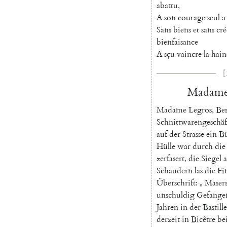
abattu
,
A
son
courage
seul
a
Sans
biens
et
sans
cré
bienfaisance
A
sçu
vaincre
la
hain
[
Madam
Madame
Legros
,
Bes
Schnittwarengeschäf
auf
der
Strasse
ein
B
Hülle
war
durch
die
zerfasert
,
die
Siegel
Schaudern
las
die
Fi
Überschrift
:
„
Maser
unschuldig
Gefange
Jahren
in
der
Bastille
derzeit
in
Bicêtre
be