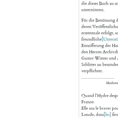
die
dieses
Buch
zu
s
unternimmt
.
Für
die
Benützung
deren
Veröffentlich
erstenmale
erfolgt
,
s
freundliche
[
Unterst
Entzifferung
der
Han
den
Herren
Archivd
Gustav
Winter
und
Schlitter
zu
besonde
verpflichtet
.
Madam
Quand
l’Hydre
desp
France
:
Elle
osa
le
braver
po
Latude
,
dans
[
les
]
fer