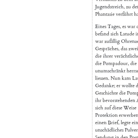
Jugendstreich
,
zu
d
Phantasie
verführt
h
Eines
Tages
,
es
war
befand
sich
Latude
i
war
zufällig
Ohrenz
Gespräches
,
das
zwe
die
ihrer
verächtlich
die
Pompadour
,
die
unumschränkt
herrs
liessen
.
Nun
kam
La
Gedanke
;
er
wollte
Geschichte
die
Pomp
ihr
bevorstehenden
sich
auf
diese
Weise
Protektion
erwerbe
einen
Brief
,
legte
ei
unschädliches
Pulver
Sendung
in
den
Post