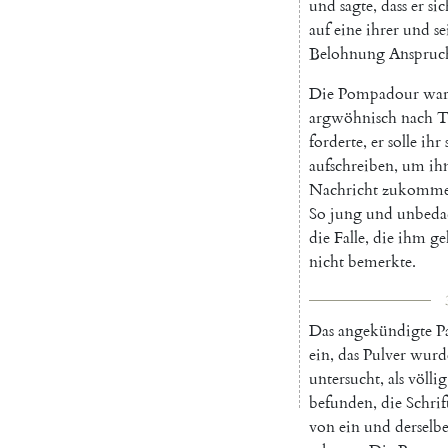
und
sagte
,
dass
er
sic
auf
eine
ihrer
und
se
Belohnung
Anspruc
Die
Pompadour
wa
argwöhnisch
nach
T
forderte
,
er
solle
ihr
aufschreiben
,
um
ih
Nachricht
zukomm
So
jung
und
unbeda
die
Falle
,
die
ihm
ge
nicht
bemerkte
.
Das
angekündigte
P
ein
,
das
Pulver
wurd
untersucht
,
als
völlig
befunden
,
die
Schrif
von
ein
und
derselb