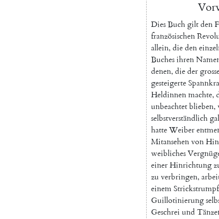
Vor
Dies
Buch
gilt
den
F
französischen
Revol
allein
,
die
den
einze
Buches
ihren
Name
denen
,
die
der
gross
gesteigerte
Spannkra
Heldinnen
machte
,
unbeachtet
blieben
,
selbstverständlich
ga
hatte
Weiber
entme
Mitansehen
von
Hin
weibliches
Vergnüg
einer
Hinrichtung
z
zu
verbringen
,
arbei
einem
Strickstrumpf
Guillotinierung
selb
Geschrei
und
Tänze