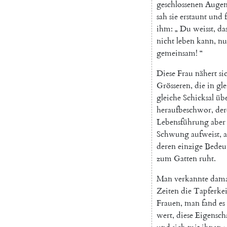
geschlossenen
Auge
sah
sie
erstaunt
und
ihm
:
„
Du
weisst
,
da
nicht
leben
kann
,
nu
gemeinsam
!
“
Diese
Frau
nähert
si
Grösseren
,
die
in
gle
gleiche
Schicksal
üb
heraufbeschwor
,
der
Lebensführung
aber
Schwung
aufweist
,
a
deren
einzige
Bedeu
zum
Gatten
ruht
.
Man
verkannte
dama
Zeiten
die
Tapferkei
Frauen
,
man
fand
es
wert
,
diese
Eigensch