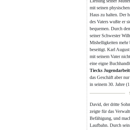
Liebling
seiner
Mutter
mit
seinen
physischen
Haus
zu
halten
.
Der
h
des
Vaters
wußte
er
s
bequemen
.
Durch
de
seiner
Schwester
Wilh
Mishelligkeiten
mehr
beseitigt
.
Karl
August
mit
seinem
Vater
nich
eine
eigne
Buchhandl
Tiecks
Jugendarbeit
das
Geschäft
aber
nur
in
seinem
30.
Jahre
(
1
David
,
der
dritte
Soh
zeigte
für
das
Verwalt
Befähigung
,
und
mac
Laufbahn
.
Durch
sein