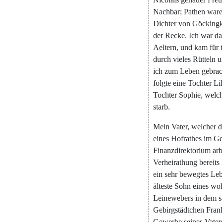
Nachbar
;
Pathen
war
Dichter
von
Göcking
der
Recke
.
Ich
war
da
Aeltern
,
und
kam
für
durch
vieles
Rütteln
u
ich
zum
Leben
gebrac
folgte
eine
Tochter
Lil
Tochter
Sophie
,
welc
starb
.
Mein
Vater
,
welcher
d
eines
Hofrathes
im
Ge
Finanzdirektorium
arb
Verheirathung
bereits
ein
sehr
bewegtes
Le
älteste
Sohn
eines
wo
Leinewebers
in
dem
s
Gebirgstädtchen
Fran
Gewerbe
seines
Vater