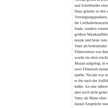
und
Schriftsteller
eine
Haus
gehörte
zu
den
Vereinigungspunkten
.
die
Liebhaberkonzert
Saale
,
sondern
veranst
größere
Musikauffüh
neuste
und
beste
zum
Vater
als
bedeutender
Flötenvirtuos
war
ihm
wurde
ein
eben
ersch
Mozart
aufgelegt
,
in
zwei
Flötensoli
meiste
spielte
.
Nicolai
war
s
er
ihn
nach
der
Auffü
küßte
.
An
eine
nähere
aber
noch
nicht
gedac
Vater
,
als
Mann
ohne
darauf
Ansprüche
ma