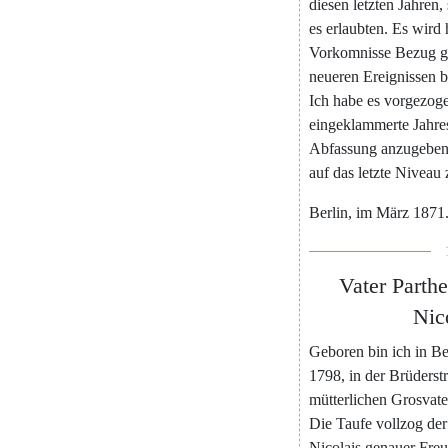
diesen
letzten
Jahren
,
es
erlaubten
.
Es
wird
Vorkomnisse
Bezug
neueren
Ereignissen
b
Ich
habe
es
vorgezog
eingeklammerte
Jahre
Abfassung
anzugebe
auf
das
letzte
Niveau
Berlin
,
im
März
1871
Vater
Parth
Nic
Geboren
bin
ich
in
Be
1798
,
in
der
Brüderst
mütterlichen
Grosvate
Die
Taufe
vollzog
der
Nicolais
genauer
Fre