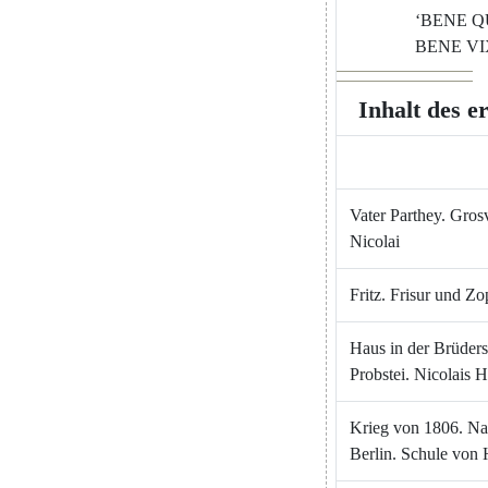
‘
BENE
Q
BENE
VI
Inhalt
des
e
Vater
Parthey
.
Grosv
Nicolai
Fritz
.
Frisur
und
Zo
Haus
in
der
Brüders
Probstei
.
Nicolais
H
Krieg
von
1806.
Na
Berlin
.
Schule
von