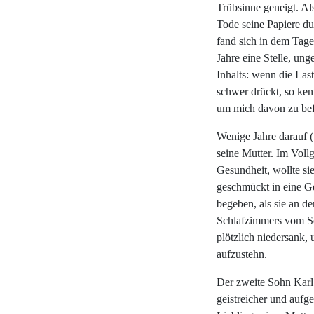
Trübsinne
geneigt
.
Al
Tode
seine
Papiere
du
fand
sich
in
dem
Tage
Jahre
eine
Stelle
,
unge
Inhalts
:
wenn
die
Last
schwer
drückt
,
so
ken
um
mich
davon
zu
be
Wenige
Jahre
darauf
(
seine
Mutter
.
Im
Voll
Gesundheit
,
wollte
si
geschmückt
in
eine
Ge
begeben
,
als
sie
an
de
Schlafzimmers
vom
S
plötzlich
niedersank
,
aufzustehn
.
Der
zweite
Sohn
Karl
geistreicher
und
aufg