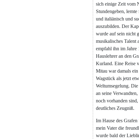
sich
einige
Zeit
vom
Stundengeben
,
lernte
und
italiänisch
und
su
auszubilden
.
Der
Kape
wurde
auf
sein
nicht
musikalisches
Talent
empfahl
ihn
im
Jahre
Hauslehrer
an
den
Gr
Kurland
.
Eine
Reise
Mitau
war
damals
ein
Wagstück
als
jetzt
et
Weltumsegelung
.
Die
an
seine
Verwandten
,
noch
vorhanden
sind
,
deutliches
Zeugniß
.
Im
Hause
des
Grafen
mein
Vater
die
freundl
wurde
bald
der
Liebli