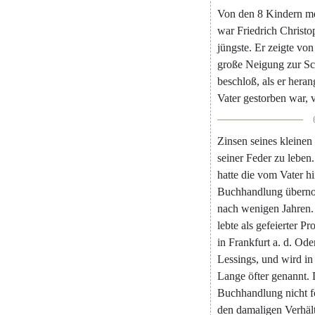
Von
den
8
Kindern
m
war
Friedrich
Christo
jüngste
.
Er
zeigte
von
große
Neigung
zur
Sc
beschloß
,
als
er
heran
Vater
gestorben
war
,
Zinsen
seines
kleinen
seiner
Feder
zu
leben
.
hatte
die
vom
Vater
hi
Buchhandlung
übern
nach
wenigen
Jahren
.
lebte
als
gefeierter
Pro
in
Frankfurt
a.
d.
Ode
Lessings
,
und
wird
in
Lange
öfter
genannt
.
Buchhandlung
nicht
f
den
damaligen
Verhäl