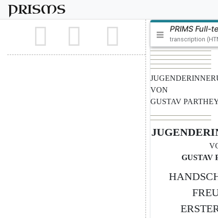
PRISMS
PRIMS Full-t
transcription (H
JUGENDERINNE
VON
GUSTAV
PARTHE
JUGENDERI
V
GUSTAV
HANDSCH
FRE
ERSTE