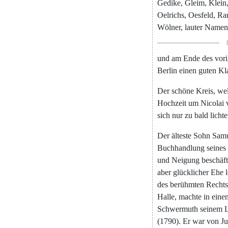
Gedike
,
Gleim
,
Klein
Oelrichs
,
Oesfeld
,
Ra
Wölner
,
lauter
Namen
und
am
Ende
des
vor
Berlin
einen
guten
Kl
Der
schöne
Kreis
,
we
Hochzeit
um
Nicolai
sich
nur
zu
bald
licht
Der
älteste
Sohn
Sam
Buchhandlung
seines
und
Neigung
beschäft
aber
glücklicher
Ehe
des
berühmten
Rechts
Halle
,
machte
in
eine
Schwermuth
seinem
(
1790
)
.
Er
war
von
J