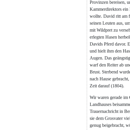
Provinzen
bereisen
,
u
Kammerdirektors
ein
wollte
.
David
ritt
am
seinen
Leuten
aus
,
u
mit
Wildpret
zu
verse
erlegten
Hasen
herbei
Davids
Pferd
davor
.
E
und
hielt
ihm
den
Has
Augen
.
Das
geängstig
warf
den
Reiter
ab
un
Brust
.
Sterbend
wurd
nach
Hause
gebracht
,
Zeit
darauf
(
1804
)
.
Wir
waren
gerade
im
Landhauses
beisamm
Trauernachricht
in
Ber
sie
dem
Grosvater
vie
genug
beigebracht
,
w