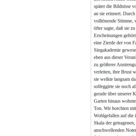
später
die
Bildnisse
v
an
sie
erinnert
.
Durch
volltönende
Stimme
,
öfter
sagte
,
daß
sie
zu
Erscheinungen
gehört
eine
Zierde
der
von
F
Singakademie
gewes
eben
aus
dieser
Veran
zu
größerer
Anstreng
verleiten
,
ihre
Brust
w
sie
welkte
langsam
da
solfeggirte
sie
noch
al
gerade
über
unserer
K
Garten
hinaus
wohnte
Ton
.
Wir
horchten
mit
Wohlgefallen
auf
die
Skala
der
getragenen
,
anschwellenden
Note