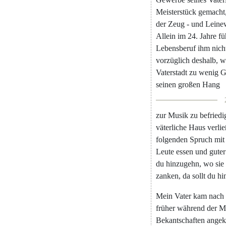
Meisterstück
gemacht
der
Zeug
-
und
Leine
Allein
im
24.
Jahre
fü
Lebensberuf
ihm
nich
vorzüglich
deshalb
,
w
Vaterstadt
zu
wenig
G
seinen
großen
Hang
zur
Musik
zu
befriedi
väterliche
Haus
verlie
folgenden
Spruch
mit
Leute
essen
und
guter
du
hinzugehn
,
wo
sie
zanken
,
da
sollt
du
hi
Mein
Vater
kam
nach
früher
während
der
M
Bekantschaften
angek