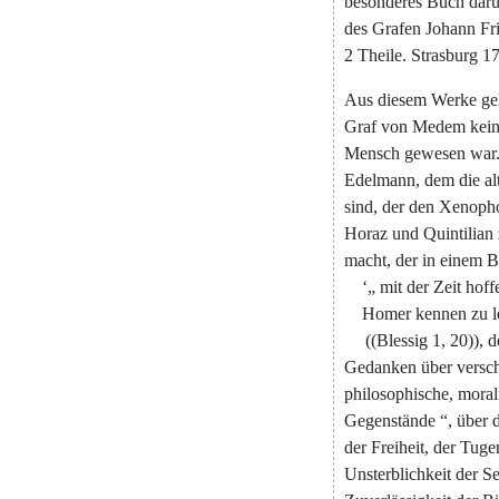
besonderes
Buch
dar
des
Grafen
Johann
Fr
2
Theile
.
Strasburg
17
Aus
diesem
Werke
ge
Graf
von
Medem
kei
Mensch
gewesen
war
Edelmann
,
dem
die
al
sind
,
der
den
Xenoph
Horaz
und
Quintilian
macht
,
der
in
einem
B
‘
„
mit
der
Zeit
hoff
Homer
kennen
zu
(
(
Blessig
1
,
20
)
)
,
d
Gedanken
über
versc
philosophische
,
moral
Gegenstände
“
,
über
der
Freiheit
,
der
Tuge
Unsterblichkeit
der
Se