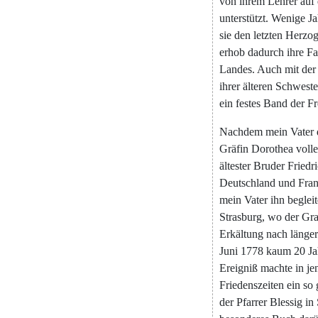
von
ihrem
Lehrer
auf
unterstützt
.
Wenige
Ja
sie
den
letzten
Herzo
erhob
dadurch
ihre
Fa
Landes
.
Auch
mit
der
ihrer
älteren
Schweste
ein
festes
Band
der
Fr
Nachdem
mein
Vater
Gräfin
Dorothea
voll
ältester
Bruder
Friedr
Deutschland
und
Fran
mein
Vater
ihn
begleit
Strasburg
,
wo
der
Gra
Erkältung
nach
länger
Juni
1778
kaum
20
Ja
Ereigniß
machte
in
je
Friedenszeiten
ein
so
der
Pfarrer
Blessig
in