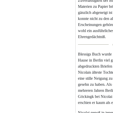
Zuverlässigkeit
der
Bi
Materien
zu
Papier
br
gänzlich
abgeneigt
ist
konnte
nicht
zu
den
a
Erscheinungen
gehör
wohl
ein
ausführliche
Ehrengedächtniß
.
Blessigs
Buch
wurde
Hause
in
Berlin
viel
g
abgedruckten
Briefen
Nicolais
älteste
Tocht
eine
stille
Neigung
zu
gesehn
zu
haben
.
Als
mehreren
Jahren
Berl
Göckingk
bei
Nicolai
erschien
er
kaum
als
e
Nicolai
genoß
in
jene