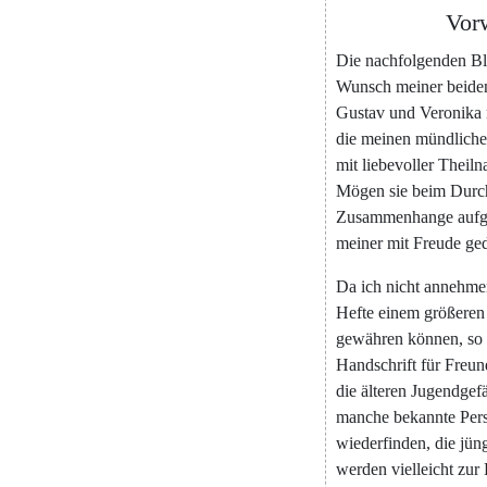
Vor
Die
nachfolgenden
Bl
Wunsch
meiner
beide
Gustav
und
Veronika
die
meinen
mündlich
mit
liebevoller
Theiln
Mögen
sie
beim
Durc
Zusammenhange
aufg
meiner
mit
Freude
ge
Da
ich
nicht
annehme
Hefte
einem
größeren
gewähren
können
,
so
Handschrift
für
Freun
die
älteren
Jugendgefä
manche
bekannte
Per
wiederfinden
,
die
jün
werden
vielleicht
zur