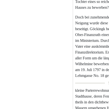
Tochter
eines
so
reich
Hauses
zu
bewerben
?
Doch
bei
zunehmend
Neigung
wurde
diese
beseitigt
.
Göckingk
b
Ober-Finanzrath
eine
im
Ministerium
.
Durc
Vater
eine
auskömmli
Finanzdirektorium
.
Er
aller
Form
um
die
län
Wilhelmine
bewerben
am
19.
Juli
1797
in
d
Lehmgasse
No.
18
ge
kleine
Parterrewohnu
Stadthause
,
deren
Fen
theils
in
den
dichtbew
Mauern
umgebenen
H