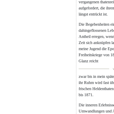
vergangenen
thatenre
aufgefordert
,
die
ihre
längst
entrückt
ist
.
Die
Begebenheiten
ei
dahingeflossenen
Leb
Antheil
erregen
,
wen
Zeit
sich
anknüpfen
l
meine
Jugend
die
Epo
Freiheitskriege
von
1
Glanz
reicht
v
zwar
bis
in
mein
spät
ihr
Ruhm
wird
fast
üb
frischen
Heldenthaten
bis
1871.
Die
inneren
Erlebniss
Umwandlungen
und