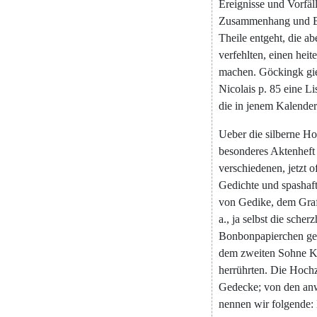
Ereignisse
und
Vorfäl
Zusammenhang
und
Theile
entgeht
,
die
ab
verfehlten
,
einen
heit
machen
.
Göckingk
gi
Nicolais
p.
85
eine
Li
die
in
jenem
Kalender
Ueber
die
silberne
Ho
besonderes
Aktenheft
verschiedenen
,
jetzt
o
Gedichte
und
spashaf
von
Gedike
,
dem
Gra
a.
,
ja
selbst
die
scherz
Bonbonpapierchen
ge
dem
zweiten
Sohne
K
herrührten
.
Die
Hochze
Gedecke
;
von
den
an
nennen
wir
folgende
: