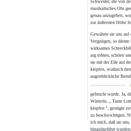
Schwester
,
die
von
d
musikalisches
Ohr
ge
genau
anzugeben
,
wi
zur
äußersten
Höhe
f
Gewährte
sie
uns
auf
Vergnügen
,
so
diente
wirksames
Schreckbi
arg
tobten
,
schrien
un
sie
mit
der
Elle
auf
de
klopfen
,
wodurch
de
augenblickliche
Beru
1
gebracht
wurde
.
Ja
,
d
Wärterin
,
„
Tante
Lot
klopfen
“
,
genügte
zu
zu
beschwichtigen
.
N
ich
mich
,
daß
sie
uns
,
hinaufgeführt
wurden