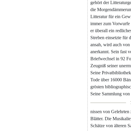
gehört
der
Litteraturg
die
Morgendämmeru
Litteratur
für
ein
Gewi
immer
zum
Vorwurfe
er
überall
ein
redliche
Streben
einsetzte
für
d
ansah
,
wird
auch
von
anerkannt
.
Sein
fast
v
Briefwechsel
in
92
Fo
Zeugniß
seiner
unerm
Seine
Privatbibliothek
Tode
über
16000
Bän
grösten
bibliographis
Seine
Sammlung
von
nissen
von
Gelehrten
Blätter
.
Die
Musikali
Schätze
von
älteren
S