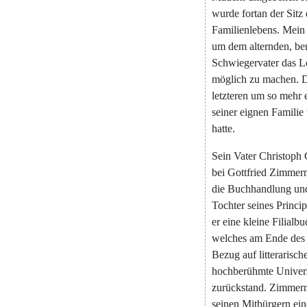
wurde
fortan
der
Sitz
Familienlebens
.
Mein
um
dem
alternden
,
ber
Schwiegervater
das
L
möglich
zu
machen
.
D
letzteren
um
so
mehr
seiner
eignen
Familie
hatte
.
Sein
Vater
Christoph
bei
Gottfried
Zimmer
die
Buchhandlung
un
Tochter
seines
Princip
er
eine
kleine
Filialb
welches
am
Ende
des
Bezug
auf
litterarisch
hochberühmte
Univers
zurückstand
.
Zimmer
seinen
Mitbürgern
ein