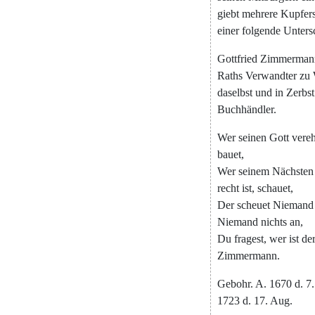
giebt
mehrere
Kupfers
einer
folgende
Untersc
Gottfried
Zimmerman
Raths
Verwandter
zu
daselbst
und
in
Zerbst
Buchhändler
.
Wer
seinen
Gott
vereh
bauet
,
Wer
seinem
Nächsten
recht
ist
,
schauet
,
Der
scheuet
Niemand
Niemand
nichts
an
,
Du
fragest
,
wer
ist
de
Zimmermann
.
Gebohr
.
A.
1670
d.
7.
1723
d.
17.
Aug.