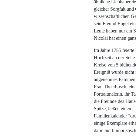
ähnliche
Liebhaberei
gleicher
Sorgfalt
und
wissenschaftlichen
Ge
sein
Freund
Engel
ei
Leute
haben
nur
ein
S
Nicolai
hat
einen
gan
Im
Jahre
1785
feierte
Hochzeit
an
der
Seite
Kreise
von
5
blühend
Ereigniß
wurde
nicht
angenehmes
Familien
Frau
Theerbusch
,
ein
Portraitmalerin
,
ihr
Ta
die
Freunde
des
Haus
Spitze
,
ließen
einen
„
Familienkalender
“
dr
einige
Exemplare
erha
darin
auf
humoristisc