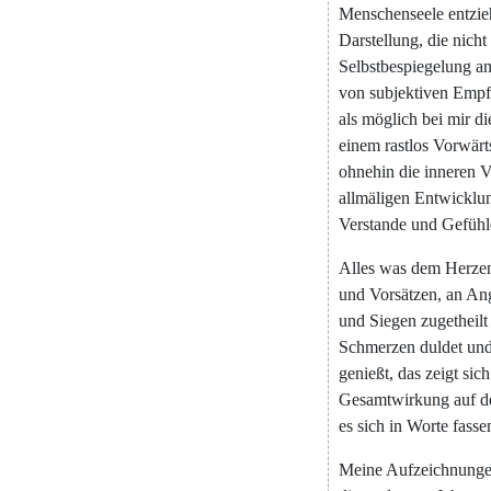
Menschenseele
entzi
Darstellung
,
die
nicht
Selbstbespiegelung
an
von
subjektiven
Empf
als
möglich
bei
mir
di
einem
rastlos
Vorwärt
ohnehin
die
inneren
V
allmäligen
Entwicklu
Verstande
und
Gefühl
Alles
was
dem
Herze
und
Vorsätzen
,
an
Ang
und
Siegen
zugetheilt
Schmerzen
duldet
un
genießt
,
das
zeigt
sich
Gesamtwirkung
auf
d
es
sich
in
Worte
fasse
Meine
Aufzeichnung