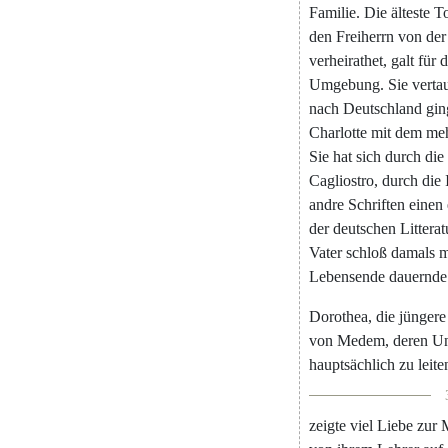
Familie
.
Die
älteste
To
den
Freiherrn
von
der
verheirathet
,
galt
für
d
Umgebung
.
Sie
verta
nach
Deutschland
gin
Charlotte
mit
dem
me
Sie
hat
sich
durch
die
Cagliostro
,
durch
die
andre
Schriften
einen
der
deutschen
Litterat
Vater
schloß
damals
m
Lebensende
dauernde
Dorothea
,
die
jüngere
von
Medem
,
deren
Un
hauptsächlich
zu
leite
zeigte
viel
Liebe
zur