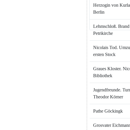
Herzogin
von
Kurl
Berlin
Lehmschloß
.
Brand
Petrikirche
Nicolais
Tod
.
Umzu
ersten
Stock
Graues
Kloster
.
Nic
Bibliothek
Jugendfreunde
.
Tur
Theodor
Körner
Pathe
Göckingk
Grosvater
Eichman