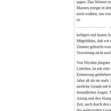
sagen
.
Das
Weinen
u
Mannes
erregte
in
de
noch
wußten
,
um
was
so
1
heftigen
und
lauten
A
Mitgefühles
,
daß
wir
Zimmer
gebracht
wur
Verwirrung
nicht
noc
Von
Nicolais
jüngster
Lottchen
,
ist
mir
eine
Erinnerung
geblieben
Jahre
alt
als
sie
starb
.
zierliche
Gestalt
mit
b
freundlichen
Augen
.
Anzug
und
den
Haarp
Zeit
,
auch
durch
den
des
seelenvollen
Gesi