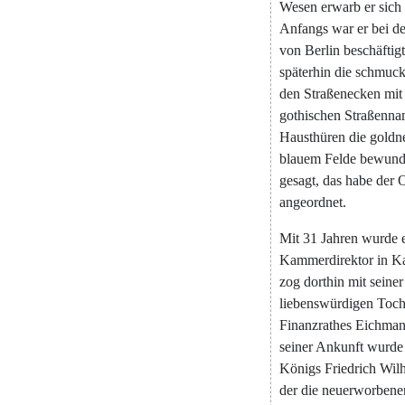
Wesen
erwarb
er
sich
Anfangs
war
er
bei
de
von
Berlin
beschäftigt
späterhin
die
schmuc
den
Straßenecken
mit
gothischen
Straßenn
Hausthüren
die
goldn
blauem
Felde
bewund
gesagt
,
das
habe
der
O
angeordnet
.
Mit
31
Jahren
wurde
Kammerdirektor
in
Ka
zog
dorthin
mit
seiner
liebenswürdigen
Toch
Finanzrathes
Eichma
seiner
Ankunft
wurde
Königs
Friedrich
Wil
der
die
neuerworbene