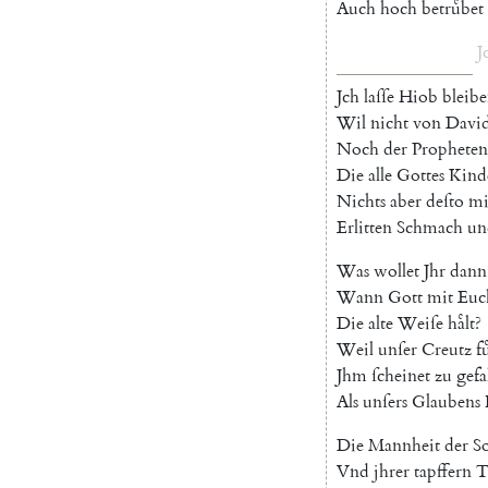
Auch
hoch
betruͤbet
J
Jch
laſſe
Hiob
bleib
Wil
nicht
von
Davi
Noch
der
Propheten
Die
alle
Gottes
Kind
Nichts
aber
deſto
mi
Erlitten
Schmach
un
Was
wollet
Jhr
dann
Wann
Gott
mit
Euc
Die
alte
Weiſe
haͤlt
?
Weil
unſer
Creutz
fu
Jhm
ſcheinet
zu
gefa
Als
unſers
Glaubens
Die
Mannheit
der
S
Vnd
jhrer
tapffern
T