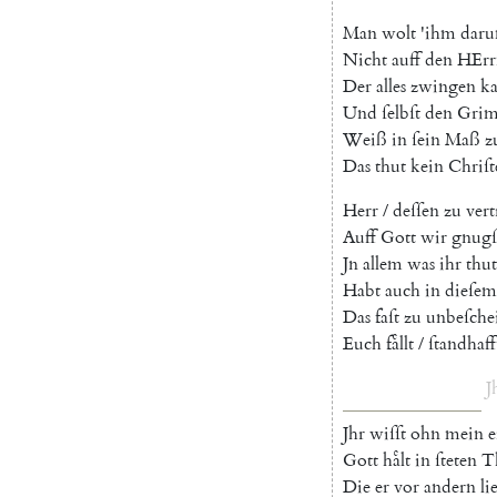
Man
wolt
'
ihm
dar
Nicht
auff
den
HErr
Der
alles
zwingen
k
U
nd
ſelbſt
den
Gri
Weiß
in
ſein
Maß
z
Das
thut
kein
Chriſ
Herr
/
deſſen
zu
ver
Auff
Gott
wir
gnug
Jn
allem
was
ihr
thut
Habt
auch
in
dieſem
Das
faſt
zu
unbeſche
Euch
faͤllt
/
ſtandhaff
J
Jhr
wiſſt
ohn
mein
Gott
haͤlt
in
ſteten
T
Die
er
vor
andern
li