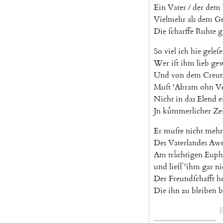
Ein
Vater
/
der
dem
Vielmehr
als
dem
Ge
Die
ſcharffe
Ruhte
g
So
viel
ich
hie
geleſ
Wer
iſt
ihm
lieb
ge
U
nd
von
dem
Creut
Muſt
'
Abram
ohn
V
Nicht
in
das
Elend
e
Jn
kuͤmmerlicher
Ze
Er
muſte
nicht
mehr
Des
Vaterlandes
Aw
Am
traͤchtigen
Euph
und
lieſſ
'
ihm
gar
ni
Der
Freundſchafft
he
Die
ihn
zu
bleiben
b
E