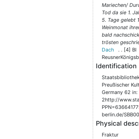
Mariechen/ Durc
Tod da sie 1. J
5. Tage gelebt 
Weinmonat ihrer
bald nachschick
trösten geschri
Dach
.
. [4] Bl
Reusner
Königsb
Identification
Staatsbibliothek
Preußischer Kult
Germany 62 in: 
2http://www.st
PPN=636641775ht
berlin.de/SBB
Physical desc
Fraktur