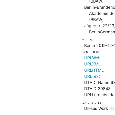
(BBAW)
Berlin-Branden
Akademie de
(BBAW)
Jägerstr. 22/23
BerlinGerma
Imprint
Berlin 2019-12-
Identifiers
URLWeb
URLXML
URLHTML
URLText
DTADirName 6
DTAID 30848
URN urn:nbn:de
Availability
Dieses Werk ist