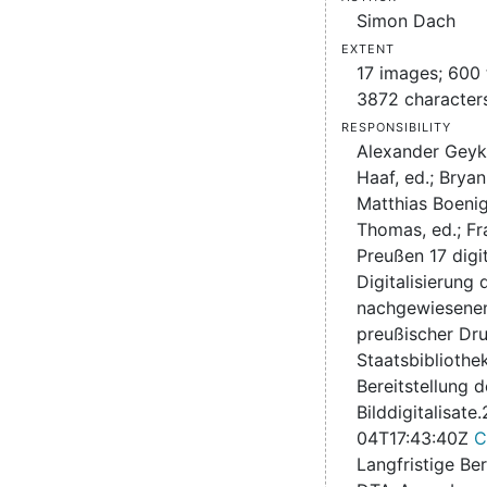
Simon Dach
Extent
17 images; 600 
3872 character
Responsibility
Alexander Geyk
Haaf, ed.; Bryan
Matthias Boenig,
Thomas, ed.; Fr
Preußen 17 digit
Digitalisierung
nachgewiesene
preußischer Dr
Staatsbibliothek
Bereitstellung d
Bilddigitalisate.
04T17:43:40Z
C
Langfristige Ber