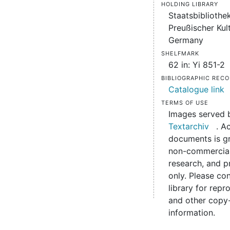
Holding Library
Staatsbibliothek
Preußischer Kult
Germany
Shelfmark
62 in: Yi 851-2
Bibliographic Rec
Catalogue link
Terms of use
Images served
Textarchiv
. A
documents is gr
non-commercial
research, and p
only. Please co
library for rep
and other copy-
information.