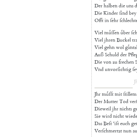
Der
halben
die
uns
d
Die
Kinder
ſind
bey
Offt
in
ſehr
ſchlecht
Viel
muͤſſen
uͤber
ſc
Viel
jhren
Buckel
tr
Viel
gehn
wol
gaͤntz
Auß
Schuld
der
Pfle
Die
von
zu
frechen
Vnd
unvorſichtig
ſe
J
Jhr
muͤſſt
mit
ſtillem
Der
Mutter
Tod
ver
Dieweil
jhr
nichts
g
Sie
wird
nicht
wied
Das
Beſt
'
iſt
euch
g
Verſchmertzt
nun
a