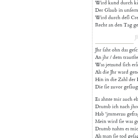
Wird
kund
durch
k
Der
Glaub
in
unſer
Wird
durch
deß
Cre
Recht
an
den
Tag
ge
J
Jhr
ſaht
ohn
das
geſ
An
jhr
/
dem
trautſt
Was
jetzund
ſich
era
Als
die
Jhr
ward
ge
Hin
in
die
Zahl
der
Die
ſie
zuvor
geſaͤug
Es
ahnte
mir
auch
e
Drumb
ich
nach
jh
Hab
'
jmmerzu
gefra
Mein
wird
ſie
was
g
Drumb
nahm
es
mi
Als
man
ſie
tod
geſa