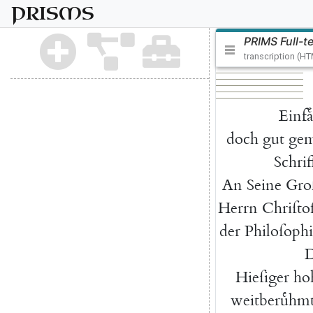
PRISMS
PRIMS Full-t
transcription (H
Einfaͤ
doch
gut
gem
Schrif
An
Seine
Gro
Herrn
Chriſtof
der
Philoſophi
D
Hieſiger
ho
weitberuͤhm