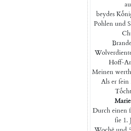
au
beydes
Koͤni
Pohlen
und
S
Ch
Brand
Wolverdient
Hoff-Ar
Meinen
wert
Als
er
ſein
Toͤcht
Marie
Durch
einen
ſie
1.
Wochẽ
und
5