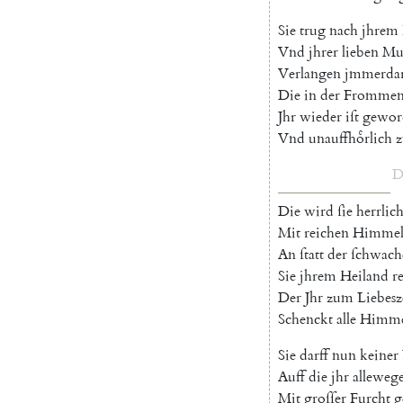
Sie
trug
nach
jhrem
Vnd
jhrer
lieben
Mu
Verlangen
jmmerda
Die
in
der
Fromme
Jhr
wieder
iſt
gewor
Vnd
unauffhoͤrlich
D
Die
wird
ſie
herrlic
Mit
reichen
Himmel
An
ſtatt
der
ſchwach
Sie
jhrem
Heiland
r
Der
Jhr
zum
Liebesz
Schenckt
alle
Himmel
Sie
darff
nun
keiner
Auff
die
jhr
alleweg
Mit
groſſer
Furcht
g