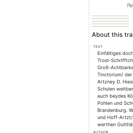
[fig
About this tra
Text
Einfältiges doc
Trost-Schrifftc
Groß-Achtbarkei
Tinctorium/ der
Artzney D. Hies
Schulen weitbe
auch beydes Kön
Pohlen und Sch
Brandenburg. W
und Hoff-Artzt/
werthen Gutthä
Author