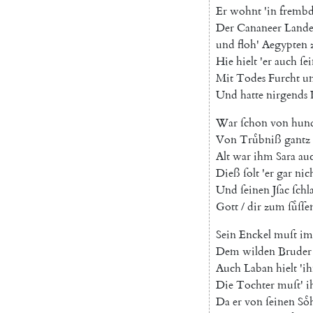
Er
wohnt
'
in
fremb
Der
Cananeer
Land
und
floh
'
Aegypten
Hie
hielt
'
er
auch
ſe
Mit
Todes
Furcht
u
Und
hatte
nirgends
War
ſchon
von
hund
Von
Truͤbniß
gantz
Alt
war
ihm
Sara
au
Dieß
ſolt
'
er
gar
nic
Und
ſeinen
Jſac
ſchl
Gott
/
dir
zum
ſuͤſſe
Sein
Enckel
muſt
im
Dem
wilden
Bruder
Auch
Laban
hielt
'
i
Die
Tochter
muſt
'
i
Da
er
von
ſeinen
Soͤ