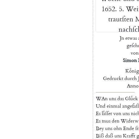
1652.
5.
Wei
trautſten
M
nachſc
Jn
etwas
geſch
von
Simon
Koͤnig
Gedruckt
durch
Anno
W
An
uns
das
Gluͤck
U
nd
einmal
angefaſſ
Es
laͤſſet
von
uns
nic
Es
mus
den
Widerwi
Bey
uns
ohn
Ende
ſt
Biß
daß
uns
Krafft
g