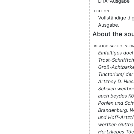
DTA-Ausgabe
Edition
Vollständige dig
Ausgabe.
About the sou
Bibliographic info
Einfältiges doc
Trost-Schrifftc
Groß-Achtbarkei
Tinctorium/ der
Artzney D. Hies
Schulen weitbe
auch beydes Kön
Pohlen und Sch
Brandenburg. W
und Hoff-Artzt/
werthen Gutthä
Hertzliebes Töc