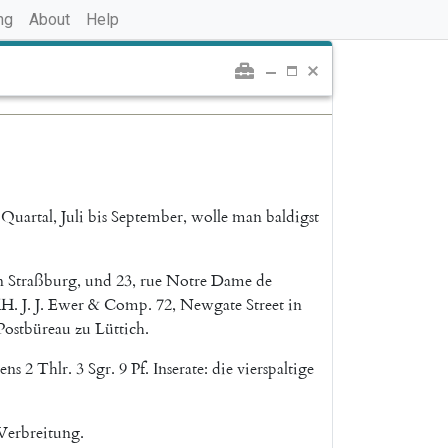
ng
About
Help
Quartal
,
Juli
bis
September
,
wolle
man
baldigst
n
Straßburg
,
und
23
,
rue
Notre
Dame
de
H.
J.
J.
Ewer
&
Comp.
72
,
Newgate
Street
in
Postbüreau
zu
Lüttich
.
ens
2
Thlr.
3
Sgr.
9
Pf.
Inserate
:
die
vierspaltige
Verbreitung
.