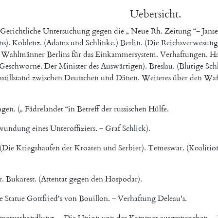
Uebersicht
.
Gerichtliche
Untersuchung
gegen
die
„
Neue
Rh.
Zeitung
“
‒
Jans
ns
)
.
Koblenz
.
(
Adams
und
Schlinke
.
)
Berlin
.
(
Die
Reichsverwesung
Wahlmänner
Berlins
für
das
Einkammersystem
.
Verhaftungen
.
H
Geschworne
.
Der
Minister
des
Auswärtigen
)
.
Breslau
.
(
Blutige
Sch
stillstand
zwischen
Deutschen
und
Dänen
.
Weiteres
über
den
Waff
agen
.
(
„
Fädrelandet
“
in
Betreff
der
russischen
Hülfe
.
wundung
eines
Unteroffiziers
.
‒
Graf
Schlick
)
.
(
Die
Kriegshaufen
der
Kroaten
und
Serbier
)
.
Temeswar
.
(
Koalitio
r
.
Bukarest
.
(
Attentat
gegen
den
Hospodar
)
.
e
Statue
Gottfried's
von
Bouillon
.
‒
Verhaftung
Deleau's
.
erverhandlung
.
‒
Die
Union
von
der
Kammer
ausgesprochen
.
‒