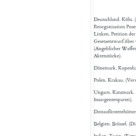
Deutschland
.
Köln
.
(
Reorganisation
Pose
Linken
.
Petition
der
Gesetzentwurf
über
(
Angeblicher
Waffen
Aktenstücke
)
.
Dänemark
.
Kopenh
Polen
.
Krakau
.
(
Ver
Ungarn
.
Kansmark
.
Insurgentenpartei
)
.
Donaufürstenthüme
Belgien
.
Brüssel
.
(
Di
Italien
.
Turin
.
(
Kamm