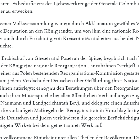
aren
.
Es
bedurfte
erst
der
Liebeswerkzeuge
der
Generale
Colomb
er
zu
erwecken
.
sener
Volksversammlung
war
ein
durch
Akklamation
gewähltes
V
e
Deputation
an
den
König
sandte
,
um
von
ihm
eine
nationale
Re
er
auch
durch
Errichtung
von
Kreiscomités
und
einer
aus
beiden
N
suchte
.
n
Erzbischof
von
Gnesen
und
Posen
an
der
Spitze
,
begab
sich
nach
der
König
eine
nationale
Reorganisation
„
anzubahnen
“
verhieß
,
einer
aus
Polen
bestehenden
Reorganisations-Kommission
gestatt
um
jedem
Verdacht
der
Deutschen
über
Gefährdung
ihrer
Nationa
ihnen
auferlegte
;
es
zog
zu
den
Berathungen
über
den
Reorganisa
auch
ihrer
Muttersprache
bei
allen
öffentlichen
Verhandlungen
zug
Naumann
und
Landgerichtsrath
Bey
)
,
und
delegirte
einen
Aussch
die
vorläufigen
Maßregeln
der
Reorganisation
in
Vorschlag
brin
die
Deutschen
und
Juden
verkündeten
die
gerechte
Berücksichtig
htigem
Wirken
bei
dem
gemeinsamen
Werk
auf
.
n
vollkommene
Einigkeit
unter
allen
Theilen
der
Bevölkerung
.
Da