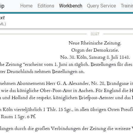
(current)
ip
Home
Editions
Workbench
Query Service
Traini
ext
TML)
0187
Neue
Rheinische
Zeitung
.
Organ
der
Demokratie
.
No.
38.
Köln
,
Samstag
8.
Juli
1848.
che
Zeitung
“
erscheint
vom
1.
Juni
an
täglich
.
Bestellungen
für
dies
ter
Deutschlands
nehmen
Bestellungen
an
.
rnehmen
Abonnements
Herr
G.
A.
Alexander
,
Nr.
28
,
Brandgasse
i
wie
das
königliche
Ober-Post-Amt
in
Aachen
.
Für
England
die
H
n
und
Holland
die
respekt
.
königlichen
Briefpost-Aemter
und
das
n
Köln
vierteljährlich
1
Thlr.
15
Sgr.
,
in
allen
übrigen
Orten
Preuß
Raum
1
Sgr.
6
Pf.
rlangen
durch
die
großen
Verbindungen
der
Zeitung
die
weiteste