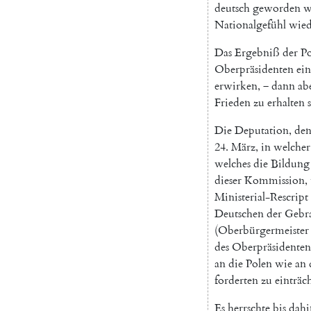
deutsch
geworden
w
Nationalgefühl
wied
Das
Ergebniß
der
Po
Oberpräsidenten
ein
erwirken
,
‒
dann
ab
Frieden
zu
erhalten
Die
Deputation
,
de
24.
März
,
in
welcher
welches
die
Bildung
dieser
Kommission
,
Ministerial-Rescript
Deutschen
der
Gebr
(
Oberbürgermeister
des
Oberpräsidenten
an
die
Polen
wie
an
forderten
zu
einträc
Es
herrschte
bis
dahi