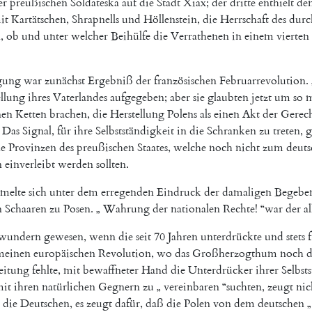
er
preußischen
Soldateska
auf
die
Stadt
Xiax
;
der
dritte
enthielt
de
it
Kartätschen
,
Shrapnells
und
Höllenstein
,
die
Herrschaft
des
durc
n
,
ob
und
unter
welcher
Beihülfe
die
Verrathenen
in
einem
vierten
gung
war
zunächst
Ergebniß
der
französischen
Februarrevolution
.
ellung
ihres
Vaterlandes
aufgegeben
;
aber
sie
glaubten
jetzt
um
so
m
nen
Ketten
brachen
,
die
Herstellung
Polens
als
einen
Akt
der
Gerech
Das
Signal
,
für
ihre
Selbstständigkeit
in
die
Schranken
zu
treten
,
g
le
Provinzen
des
preußischen
Staates
,
welche
noch
nicht
zum
deut
n
einverleibt
werden
sollten
.
melte
sich
unter
dem
erregenden
Eindruck
der
damaligen
Begebe
n
Schaaren
zu
Posen
.
„
Wahrung
der
nationalen
Rechte
!
“
war
der
a
rwundern
gewesen
,
wenn
die
seit
70
Jahren
unterdrückte
und
stets
meinen
europäischen
Revolution
,
wo
das
Großherzogthum
noch
d
eitung
fehlte
,
mit
bewaffneter
Hand
die
Unterdrücker
ihrer
Selbst
it
ihren
natürlichen
Gegnern
zu
„
vereinbaren
“
suchten
,
zeugt
nic
die
Deutschen
,
es
zeugt
dafür
,
daß
die
Polen
von
dem
deutschen
„