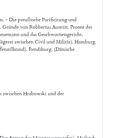
en
.
‒
Die
preußische
Pacificirung
und
.
Gründe
von
Robbertus
Austritt
.
Protest
der
ansemann
und
das
Geschwornengericht
.
lägerei
zwischen
Civil
und
Militär
)
.
Hamburg
.
enstillstand
)
.
Rendsburg
.
(
Dänische
n
zwischen
Hrabowski
und
der
Der
Antrag
der
Minister
verworfen
)
.
Mailand
.