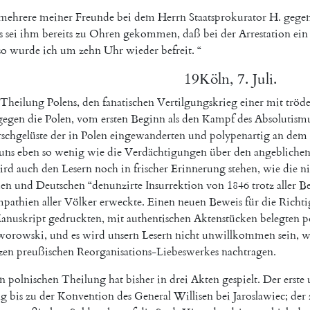
mehrere
meiner
Freunde
bei
dem
Herrn
Staatsprokurator
H.
gege
s
sei
ihm
bereits
zu
Ohren
gekommen
,
daß
bei
der
Arrestation
ein
so
wurde
ich
um
zehn
Uhr
wieder
befreit
.
“
19
Köln
,
7.
Juli
.
Theilung
Polens
,
den
fanatischen
Vertilgungskrieg
einer
mit
tröd
gegen
die
Polen
,
vom
ersten
Beginn
als
den
Kampf
des
Absolutism
schgelüste
der
in
Polen
eingewanderten
und
polypenartig
an
dem
uns
eben
so
wenig
wie
die
Verdächtigungen
über
den
angebliche
ird
auch
den
Lesern
noch
in
frischer
Erinnerung
stehen
,
wie
die
ni
den
und
Deutschen
“
denunzirte
Insurrektion
von
1846
trotz
aller
B
mpathien
aller
Völker
erweckte
.
Einen
neuen
Beweis
für
die
Richti
anuskript
gedruckten
,
mit
authentischen
Aktenstücken
belegten
p
worowski
,
und
es
wird
unsern
Lesern
nicht
unwillkommen
sein
,
w
zen
preußischen
Reorganisations-Liebeswerkes
nachtragen
.
n
polnischen
Theilung
hat
bisher
in
drei
Akten
gespielt
.
Der
erste
ng
bis
zu
der
Konvention
des
General
Willisen
bei
Jaroslawiec
;
der