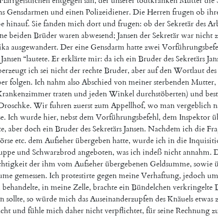
Pfarrgeistlichen
entgegen
sah
,
der
unserer
todtkranken
Mutter
die
hs
Gensdarmen
und
einen
Polizeidiener
.
Die
Herren
frugen
ob
ihr
pe
hinauf
.
Sie
fanden
mich
dort
und
frugen
:
ob
der
Sekretär
des
Arb
ne
beiden
Brüder
waren
abwesend
;
Jansen
der
Sekretär
war
nicht
ika
ausgewandert
.
Der
eine
Gensdarm
hatte
zwei
Vorführungsbefe
Jansen
“
lautete
.
Er
erklärte
mir
:
da
ich
ein
Bruder
des
Sekretärs
Jan
berzeugt
ich
sei
nicht
der
rechte
Bruder
,
aber
auf
den
Wortlaut
des
ber
folgen
.
Ich
nahm
also
Abschied
von
meiner
sterbenden
Mutter
,
Krankenzimmer
traten
und
jeden
Winkel
durchstöberten
)
und
bes
Droschke
.
Wir
fuhren
zuerst
zum
Appellhof
,
wo
man
vergeblich
n
se
.
Ich
wurde
hier
,
nebst
dem
Vorführungsbefehl
,
dem
Inspektor
ü
te
,
aber
doch
ein
Bruder
des
Sekretärs
Jansen
.
Nachdem
ich
die
Fra
örse
etc.
dem
Aufseher
übergeben
hatte
,
wurde
ich
in
die
Inquisiti
uppe
und
Schwarzbrod
angeboten
,
was
ich
indeß
nicht
annahm
.
D
htigkeit
der
ihm
vom
Aufseher
übergebenen
Geldsumme
,
sowie
ume
gemessen
.
Ich
protestirte
gegen
meine
Verhaftung
,
jedoch
um
h
behandelte
,
in
meine
Zelle
,
brachte
ein
Bündelchen
verkringelte
en
sollte
,
so
würde
mich
das
Auseinanderzupfen
des
Knäuels
etwas
acht
und
fühle
mich
daher
nicht
verpflichtet
,
für
seine
Rechnung
z