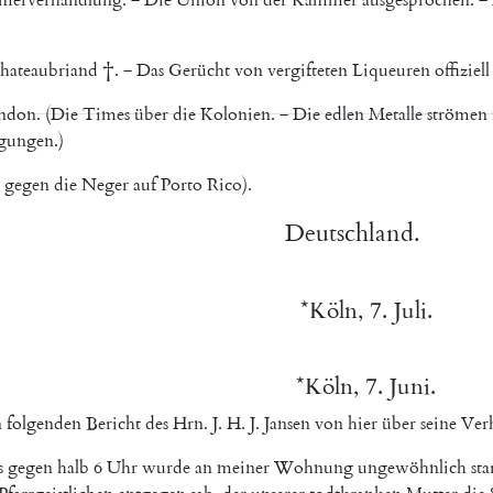
hateaubriand
†
.
‒
Das
Gerücht
von
vergifteten
Liqueuren
offiziell
ndon
.
(
Die
Times
über
die
Kolonien
.
‒
Die
edlen
Metalle
strömen
lgungen
.
)
gegen
die
Neger
auf
Porto
Rico
)
.
Deutschland
.
*
Köln
,
7.
Juli
.
*
Köln
,
7.
Juni
.
n
folgenden
Bericht
des
Hrn.
J.
H.
J.
Jansen
von
hier
über
seine
Ver
s
gegen
halb
6
Uhr
wurde
an
meiner
Wohnung
ungewöhnlich
sta