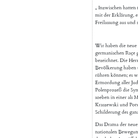
„
Inzwischen
hatten
mit
der
Erklärung
,
e
Freilassung
aus
und
Wir
haben
die
neue
germanischen
Raçe
bezeichnet
.
Die
Herr
Bevölkerung
haben
rühren
können
;
es
w
Ermordung
aller
Ju
Polenprozeß
die
Sy
soeben
in
einer
als
M
Kraszewski
und
Pot
Schilderung
des
gan
Das
Drama
der
neue
nationalen
Bewegu