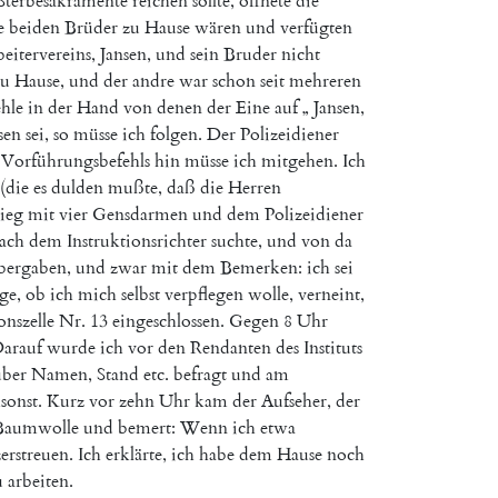
Sterbesakramente
reichen
sollte
,
öffnete
die
e
beiden
Brüder
zu
Hause
wären
und
verfügten
eitervereins
,
Jansen
,
und
sein
Bruder
nicht
zu
Hause
,
und
der
andre
war
schon
seit
mehreren
hle
in
der
Hand
von
denen
der
Eine
auf
„
Jansen
,
sen
sei
,
so
müsse
ich
folgen
.
Der
Polizeidiener
Vorführungsbefehls
hin
müsse
ich
mitgehen
.
Ich
(
die
es
dulden
mußte
,
daß
die
Herren
tieg
mit
vier
Gensdarmen
und
dem
Polizeidiener
ach
dem
Instruktionsrichter
suchte
,
und
von
da
bergaben
,
und
zwar
mit
dem
Bemerken
:
ich
sei
ge
,
ob
ich
mich
selbst
verpflegen
wolle
,
verneint
,
onszelle
Nr.
13
eingeschlossen
.
Gegen
8
Uhr
arauf
wurde
ich
vor
den
Rendanten
des
Instituts
über
Namen
,
Stand
etc.
befragt
und
am
sonst
.
Kurz
vor
zehn
Uhr
kam
der
Aufseher
,
der
Baumwolle
und
bemert
:
Wenn
ich
etwa
zerstreuen
.
Ich
erklärte
,
ich
habe
dem
Hause
noch
u
arbeiten
.