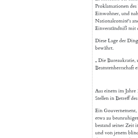
Proklamationen
des
Einwohner
,
und
na
Nationalcomité's
an
Einverständniß
mit
Diese
Lage
der
Ding
bewährt
.
„
Die
Bureaukratie
,
Beamtenherrschaft
e
Aus
einem
im
Jahre
Stellen
in
Betreff
des
Ein
Gouvernement
,
etwa
zu
beunruhige
bestand
seiner
Zeit
i
und
von
jenem
blin