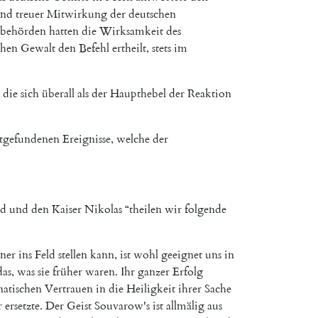
nd
treuer
Mitwirkung
der
deutschen
sbehörden
hatten
die
Wirksamkeit
des
chen
Gewalt
den
Befehl
ertheilt
,
stets
im
die
sich
überall
als
der
Haupthebel
der
Reaktion
ttgefundenen
Ereignisse
,
welche
der
nd
und
den
Kaiser
Nikolas
“
theilen
wir
folgende
ner
ins
Feld
stellen
kann
,
ist
wohl
geeignet
uns
in
das
,
was
sie
früher
waren
.
Ihr
ganzer
Erfolg
natischen
Vertrauen
in
die
Heiligkeit
ihrer
Sache
r
ersetzte
.
Der
Geist
Souvarow's
ist
allmälig
aus