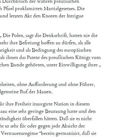
n
Durchbruch
der
wahren
preußischen
h
Pfuel
proklamirten
Martialgesetzes
.
Die
und
letzten
Akt
den
Knoten
der
Intrigue
„
Die
Polen
,
sagt
die
Denkschrift
,
hatten
nie
die
ehr
ihre
Befreiung
hoffen
zu
dürfen
,
als
alle
tigkeit
und
als
Bedingung
des
europäischen
ab
ihnen
das
Patent
des
preußischen
Königs
vom
schen
Bunde
gehörten
,
unter
Einwilligung
ihrer
„
nheiten
,
ohne
Aufforderung
und
ohne
Führer
,
llgemeine
Ruf
der
Massen
.
für
ihre
Freiheit
insurgirte
Nation
in
diesem
azu
eine
sehr
geringe
Besatzung
hatte
und
den
ständigkeit
überfallen
hätten
.
Daß
sie
es
nicht
ht
so
sehr
für
oder
gegen
jede
Absicht
der
Vertrauensregime
“
bereits
germanisirt
,
daß
sie