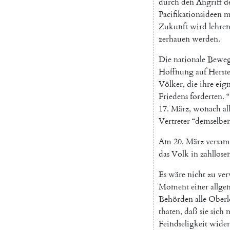
durch
den
Angriff
d
Pacifikationsideen
m
Zukunft
wird
lehre
zerhauen
werden
.
Die
nationale
Bewe
Hoffnung
auf
Herst
Völker
,
die
ihre
eig
Friedens
forderten
.
“
17.
März
,
wonach
al
Vertreter
“
demselbe
Am
20.
März
versam
das
Volk
in
zahllose
Es
wäre
nicht
zu
ve
Moment
einer
allge
Behörden
alle
Oberl
thaten
,
daß
sie
sich
m
Feindseligkeit
wider