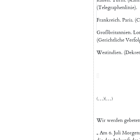
(
Telegraphenlinie
)
.
Frankreich
.
Paris
.
(
C
Großbritannien
.
Lo
(
Gerichtliche
Verfo
Westindien
.
(
Dekret
1
〈…〉〈…〉
Wir
werden
gebete
„
Am
6.
Juli
Morgen