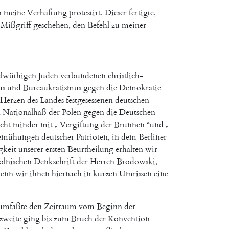
n
meine
Verhaftung
protestirt
.
Dieser
fertigte
,
Mißgriff
geschehen
,
den
Befehl
zu
meiner
elwüthigen
Juden
verbundenen
christlich-
us
und
Bureaukratismus
gegen
die
Demokratie
Herzen
des
Landes
festgesessenen
deutschen
n
Nationalhaß
der
Polen
gegen
die
Deutschen
cht
minder
mit
„
Vergiftung
der
Brunnen
“
und
„
emühungen
deutscher
Patrioten
,
in
dem
Berliner
gkeit
unserer
ersten
Beurtheilung
erhalten
wir
olnischen
Denkschrift
der
Herren
Brodowski
,
enn
wir
ihnen
hiernach
in
kurzen
Umrissen
eine
umfaßte
den
Zeitraum
vom
Beginn
der
zweite
ging
bis
zum
Bruch
der
Konvention