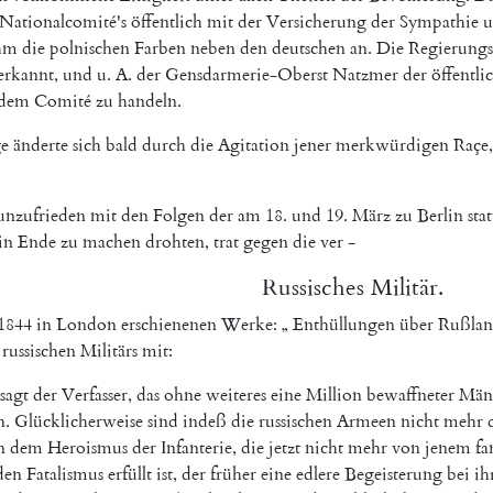
Nationalcomité's
öffentlich
mit
der
Versicherung
der
Sympathie
u
hm
die
polnischen
Farben
neben
den
deutschen
an
.
Die
Regierung
erkannt
,
und
u.
A.
der
Gensdarmerie-Oberst
Natzmer
der
öffentli
dem
Comité
zu
handeln
.
e
änderte
sich
bald
durch
die
Agitation
jener
merkwürdigen
Raçe
,
unzufrieden
mit
den
Folgen
der
am
18.
und
19.
März
zu
Berlin
sta
in
Ende
zu
machen
drohten
,
trat
gegen
die
ver
-
Russisches
Militär
.
1844
in
London
erschienenen
Werke
:
„
Enthüllungen
über
Rußla
russischen
Militärs
mit
:
sagt
der
Verfasser
,
das
ohne
weiteres
eine
Million
bewaffneter
Män
n
.
Glücklicherweise
sind
indeß
die
russischen
Armeen
nicht
mehr
n
dem
Heroismus
der
Infanterie
,
die
jetzt
nicht
mehr
von
jenem
fa
den
Fatalismus
erfüllt
ist
,
der
früher
eine
edlere
Begeisterung
bei
ih