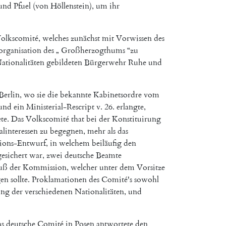
und
Pfuel
(
von
Höllenstein
)
,
um
ihr
olkscomité
,
welches
zunächst
mit
Vorwissen
des
organisation
des
„
Großherzogthums
“
zu
ationalitäten
gebildeten
Bürgerwehr
Ruhe
und
Berlin
,
wo
sie
die
bekannte
Kabinetsordre
vom
und
ein
Ministerial-Rescript
v.
26.
erlangte
,
ete
.
Das
Volkscomité
that
bei
der
Konstituirung
linteressen
zu
begegnen
,
mehr
als
das
tions-Entwurf
,
in
welchem
beiläufig
den
esichert
war
,
zwei
deutsche
Beamte
uß
der
Kommission
,
welcher
unter
dem
Vorsitze
gen
sollte
.
Proklamationen
des
Comité's
sowohl
ung
der
verschiedenen
Nationalitäten
,
und
s
deutsche
Comité
in
Posen
antwortete
den