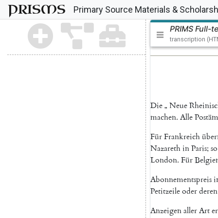
PRISMS
Primary Source Materials & Scholarsh
PRIMS Full-t
transcription (H
Die
„
Neue
Rheinis
machen
.
Alle
Postäm
Für
Frankreich
übe
Nazareth
in
Paris
;
so
London
.
Für
Belgie
Abonnementspreis
i
Petitzeile
oder
deren
Anzeigen
aller
Art
e