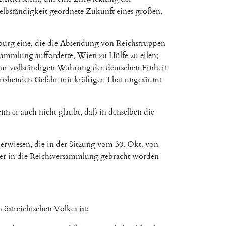
elbständigkeit
geordnete
Zukunft
eines
großen
,
burg
eine
,
die
die
Absendung
von
Reichstruppen
rsammlung
aufforderte
,
Wien
zu
Hülfe
zu
eilen
;
zur
vollständigen
Wahrung
der
deutschen
Einheit
rohenden
Gefahr
mit
kräftiger
That
ungesäumt
enn
er
auch
nicht
glaubt
,
daß
in
denselben
die
erwiesen
,
die
in
der
Sitzung
vom
30.
Okt.
von
er
in
die
Reichsversammlung
gebracht
worden
n
östreichischen
Volkes
ist
;