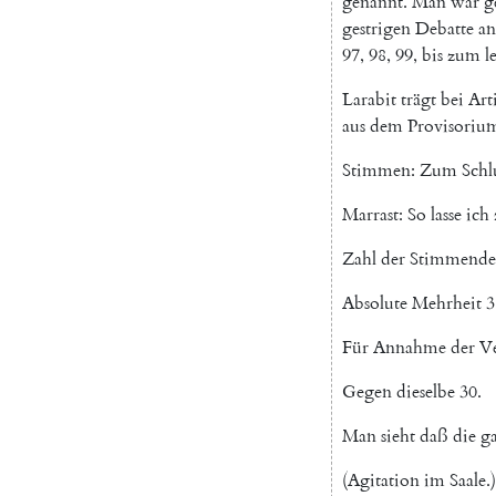
genannt
.
Man
war
g
gestrigen
Debatte
an
97
,
98
,
99
,
bis
zum
l
Larabit
trägt
bei
Art
aus
dem
Provisoriu
Stimmen
:
Zum
Sch
Marrast
:
So
lasse
ich
Zahl
der
Stimmend
Absolute
Mehrheit
3
Für
Annahme
der
Ve
Gegen
dieselbe
30.
Man
sieht
daß
die
g
(
Agitation
im
Saale
.
)