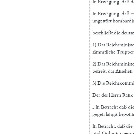
In
Erwägung
,
daß
d
In
Erwägung
,
daß
e
ungestört
bombardi
beschließt
die
deuts
1
)
Das
Reichsminist
sämmtliche
Truppe
2
)
Das
Reichsminist
befreit
,
das
Ansehen
3
)
Die
Reichskommi
Der
des
Herrn
Rank
„
In
Betracht
daß
di
gegen
längst
begonn
In
Betracht
,
daß
die
und
Ordnung
gesor