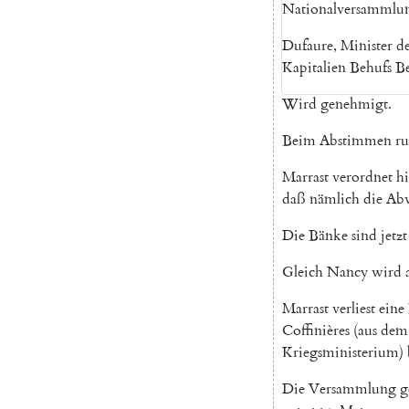
Nationalversammlu
Dufaure
,
Minister
de
Kapitalien
Behufs
Be
Wird
genehmigt
.
Beim
Abstimmen
ru
Marrast
verordnet
hi
daß
nämlich
die
Ab
Die
Bänke
sind
jetzt
Gleich
Nancy
wird
Marrast
verliest
eine
Coffinières
(
aus
dem
Kriegsministerium
)
Die
Versammlung
g