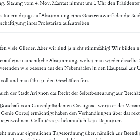
ng
.
Sitzung
vom
4.
Nov.
Marrast
nimmt
um
1
Uhr
den
Präsidente
s
Innern
dringt
auf
Abstimmung
eines
Gesetzentwurfs
der
die
Sta
schäftigung
ihres
Proletariats
aufzutreiben
.
fen
viele
Glieder
.
Aber
wir
sind
ja
nicht
stimmfähig
!
Wir
bilden
n
erauf
eine
namentliche
Abstimmung
,
wobei
man
wieder
dasselbe
wesenden
wie
besessen
aus
den
Nebensäälen
in
den
Hauptsaal
zur
U
voll
und
man
fährt
in
den
Geschäften
fort
.
auch
der
Stadt
Avignon
das
Recht
der
Selbstbesteurung
zur
Beschä
Botschaft
vom
Conseilpräsidenten
Cavaignac
,
worin
er
der
Versa
Genie
Corps
)
ermächtigt
haben
den
Verhandlungen
über
das
rekt
beizuwohnen
.
Coffinières
ist
bekanntlich
kein
Deputirter
.
eht
nun
zur
eigentlichen
Tagesordnung
über
,
nämlich
zur
Beendi