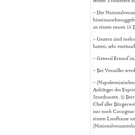
seinen
Trümmern
d
‒
Die
Nationalvers
hineinzuschmuggel
an
einem
neuen
18
‒
Gestern
sind
mehr
hatten
,
sehr
enttäusc
‒
General
Ernouf
ist
‒
Bei
Versailles
werd
‒
(
Napoleonistisches
Anhänger
des
Expri
Staatsbauten
.
5
)
Berr
Chef
aller
Bürgerwe
nur
noch
Cavaignac
einem
Landhause
u
(
Nationalversamml