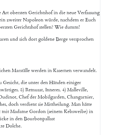
e
Art
obersten
Gerichtshof
in
die
neue
Verfassung
ein
zweiter
Napoleon
würde
,
nachdem
er
Euch
ersten
Gerichtshof
stellen
?
Wie
dumm
!
aren
und
sich
dort
goldene
Berge
versprochen
ichen
Marställe
werden
in
Kasernen
verwandelt
.
u
Gesicht
,
die
unter
den
Händen
einiger
wärtiges
.
8
)
Remusat
,
Inneres
.
4
)
Malleville
,
Oudinot
,
Chef
der
Mobilgarden
,
Changarnier
,
hes
,
doch
verdient
sie
Mittheilung
.
Man
hätte
t
mit
Madame
Gordon
(
seinem
Kebsweibe
)
in
icke
in
den
Bourbonpallast
te
Dolche
.