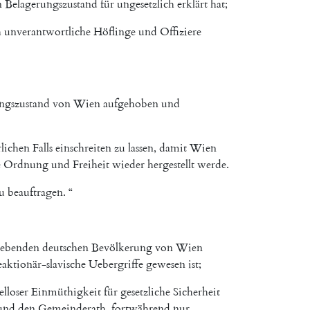
n
Belagerungszustand
für
ungesetzlich
erklärt
hat
;
h
unverantwortliche
Höflinge
und
Offiziere
ngszustand
von
Wien
aufgehoben
und
rlichen
Falls
einschreiten
zu
lassen
,
damit
Wien
e
Ordnung
und
Freiheit
wieder
hergestellt
werde
.
u
beauftragen
.
“
liebenden
deutschen
Bevölkerung
von
Wien
eaktionär-slavische
Uebergriffe
gewesen
ist
;
elloser
Einmüthigkeit
für
gesetzliche
Sicherheit
und
den
Gemeinderath
,
fortwährend
nur