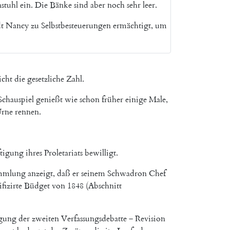
nstuhl
ein
.
Die
Bänke
sind
aber
noch
sehr
leer
.
dt
Nancy
zu
Selbstbesteuerungen
ermächtigt
,
um
icht
die
gesetzliche
Zahl
.
Schauspiel
genießt
wie
schon
früher
einige
Male
,
rne
rennen
.
ftigung
ihres
Proletariats
bewilligt
.
mmlung
anzeigt
,
daß
er
seinem
Schwadron
Chef
ifizirte
Büdget
von
1848
(
Abschnitt
gung
der
zweiten
Verfassungsdebatte
‒
Revision