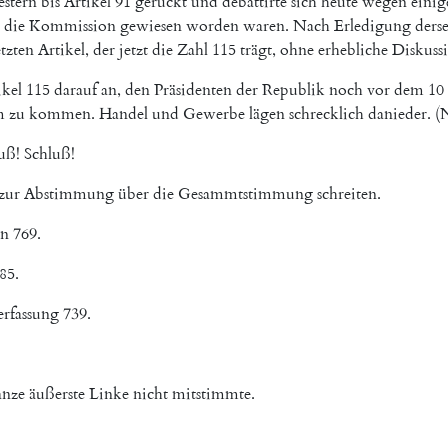
estern
bis
Artikel
91
gerückt
und
debattirte
sich
heute
wegen
einig
die
Kommission
gewiesen
worden
waren
.
Nach
Erledigung
ders
etzten
Artikel
,
der
jetzt
die
Zahl
115
trägt
,
ohne
erhebliche
Diskuss
ikel
115
darauf
an
,
den
Präsidenten
der
Republik
noch
vor
dem
10
m
zu
kommen
.
Handel
und
Gewerbe
lägen
schrecklich
danieder
.
(
luß
!
Schluß
!
zur
Abstimmung
über
die
Gesammtstimmung
schreiten
.
en
769.
85.
rfassung
739.
anze
äußerste
Linke
nicht
mitstimmte
.