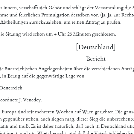
s
Innern
,
verschafft
sich
Gehör
und
schlägt
der
Versammlung
die
ahme
und
feierlichen
Promulgation
derselben
vor
.
(
Ja
,
Ja
,
zur
Recht
Abtheilungen
zurückzuziehen
,
um
seinen
Antrag
zu
prüfen
.
ie
Sitzung
wird
schon
um
4
Uhr
25
Minuten
geschlossen
.
[
Deutschland
]
Bericht
ie
österreichischen
Angelegenheiten
über
die
verschiedenen
Anträ
,
in
Bezug
auf
die
gegenwärtige
Lage
von
Oesterreich
.
eordnete
J.
Venedey
.
z
Europa
sind
seit
mehreren
Wochen
auf
Wien
gerichtet
.
Die
ganz
n
gegenüber
stehen
,
auch
siegen
mag
,
dieser
Sieg
die
unberechenba
kann
und
muß
.
Es
ist
daher
natürlich
,
daß
auch
in
Deutschland
un
ignisse
in
und
um
Wien
herrscht
,
und
daß
die
Vaterlandsliebe
die