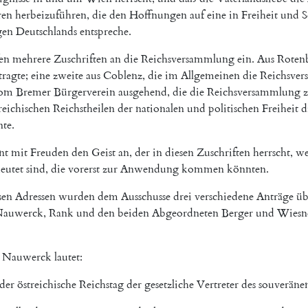
ren
herbeizuführen
,
die
den
Hoffnungen
auf
eine
in
Freiheit
und
S
gen
Deutschlands
entspreche
.
fen
mehrere
Zuschriften
an
die
Reichsversammlung
ein
.
Aus
Roten
tragte
;
eine
zweite
aus
Coblenz
,
die
im
Allgemeinen
die
Reichsve
om
Bremer
Bürgerverein
ausgehend
,
die
die
Reichsversammlung
reichischen
Reichstheilen
der
nationalen
und
politischen
Freiheit
d
te
.
nt
mit
Freuden
den
Geist
an
,
der
in
diesen
Zuschriften
herrscht
,
w
eutet
sind
,
die
vorerst
zur
Anwendung
kommen
könnten
.
sen
Adressen
wurden
dem
Ausschusse
drei
verschiedene
Anträge
üb
auwerck
,
Rank
und
den
beiden
Abgeordneten
Berger
und
Wiesn
Nauwerck
lautet
:
der
östreichische
Reichstag
der
gesetzliche
Vertreter
des
souveräne