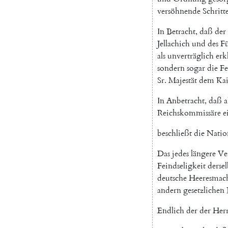
versöhnende
Schritt
In
Betracht
,
daß
der
Jellachich
und
des
Fü
als
unverträglich
erk
sondern
sogar
die
Fe
Sr.
Majestät
dem
Kai
In
Anbetracht
,
daß
a
Reichskommissäre
e
beschließt
die
Natio
Das
jedes
längere
Ve
Feindseligkeit
derse
deutsche
Heeresmac
andern
gesetzlichen
Endlich
der
der
Her