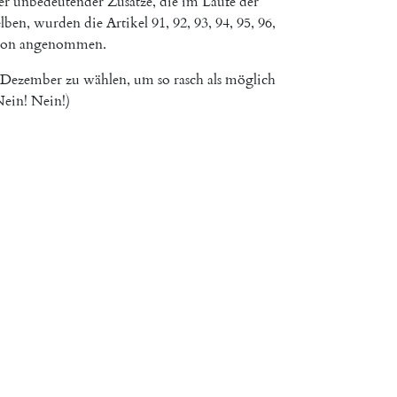
er
unbedeutender
Zusätze
,
die
im
Laufe
der
elben
,
wurden
die
Artikel
91
,
92
,
93
,
94
,
95
,
96
,
ion
angenommen
.
Dezember
zu
wählen
,
um
so
rasch
als
möglich
Nein
!
Nein
!
)