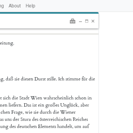
ng
About
Help
eitung
.
ng
,
daß
sie
diesen
Durst
stille
.
Ich
stimme
für
die
t
sich
die
Stadt
Wien
wahrscheinlich
schon
in
men
liefern
.
Das
ist
ein
großes
Unglück
,
aber
ichen
Frage
,
wie
sie
durch
die
Wiener
as
uns
der
Sturz
des
österreichischen
Reiches
kung
des
deutschen
Elements
handelt
,
um
auf