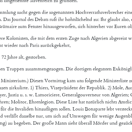
as
langersehnte
Slavenreich
zu
gründen
.
ammlung
sucht
gegen
die
sogenannten
Hochverrathsverbrecher
ein
n
.
Das
Journal
des
Debats
ruft
ihr
hohnlächelnd
zu
:
Ihr
glaubt
also
,
Brümaire
zum
Fenster
hinausgeworfen
,
sich
hinterher
vor
Euren
ob
ere
Kolonisten
,
die
mit
dem
ersten
Zuge
nach
Algerien
abgereist
w
ht
wieder
nach
Paris
zurückgekehrt
,
,
72
Jahre
alt
,
gestorben
.
en
Truppen
zusammengezogen
.
Die
dortigen
eleganten
Exkönigl
Ministerium
.
)
Diesen
Vormittag
kam
uns
folgende
Ministerliste
z
nzen
zirkulirte
.
1
)
Thiers
,
Vizepräsident
der
Republik
.
2
)
Mole
,
Aus
yer
,
Justiz
u.
s.
w.
Lamoriciere
,
Generalgouverneur
von
Algerien
;
hren
;
Molitor
,
Ehrenlegion
.
Diese
Liste
hat
natürlich
nichts
Amtlic
für
die
Invaliden
hinzufügen
sollen
.
Louis
Bonaparte
lebt
versteck
nd
verläßt
dasselbe
nur
,
um
sich
auf
Umwegen
für
wenige
Augenbl
ung
)
zu
begeben
.
Der
große
Mann
sieht
überall
Mörder
und
gezück