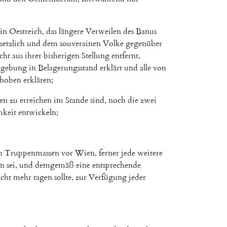
in
Oestreich
,
das
längere
Verweilen
des
Banus
setzlich
und
dem
souverainen
Volke
gegenüber
cht
aus
ihrer
bisherigen
Stellung
entfernt
,
gebung
in
Belagerungsstand
erklärt
und
alle
von
ehoben
erklären
;
den
zu
erreichen
im
Stande
sind
,
noch
die
zwei
keit
entwickeln
;
n
Truppenmassen
vor
Wien
,
ferner
jede
weitere
en
sei
,
und
demgemäß
eine
entsprechende
icht
mehr
tagen
sollte
,
zur
Verfügung
jeder