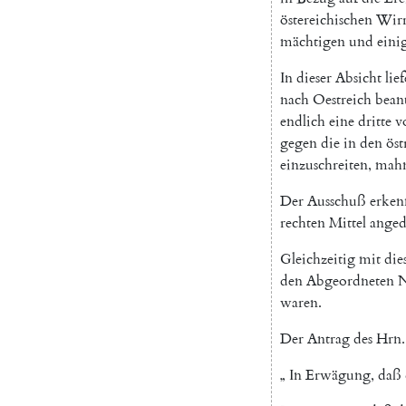
östereichischen
Wir
mächtigen
und
eini
In
dieser
Absicht
lie
nach
Oestreich
bean
endlich
eine
dritte
v
gegen
die
in
den
öst
einzuschreiten
,
mahn
Der
Ausschuß
erken
rechten
Mittel
anged
Gleichzeitig
mit
die
den
Abgeordneten
N
waren
.
Der
Antrag
des
Hrn.
„
In
Erwägung
,
daß