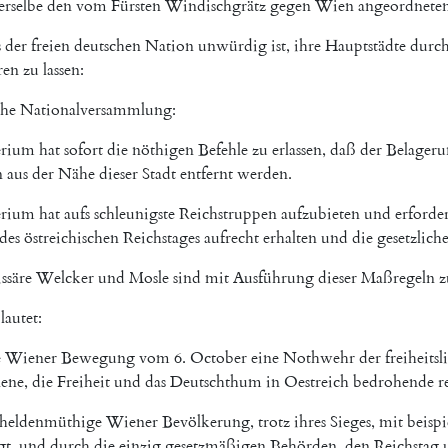
erselbe
den
vom
Fürsten
Windischgrätz
gegen
Wien
angeordnete
s
der
freien
deutschen
Nation
unwürdig
ist
,
ihre
Hauptstädte
durc
ren
zu
lassen
:
che
Nationalversammlung
:
erium
hat
sofort
die
nöthigen
Befehle
zu
erlassen
,
daß
der
Belageru
n
aus
der
Nähe
dieser
Stadt
entfernt
werden
.
erium
hat
aufs
schleunigste
Reichstruppen
aufzubieten
und
erforde
des
östreichischen
Reichstages
aufrecht
erhalten
und
die
gesetzlich
ssäre
Welcker
und
Mosle
sind
mit
Ausführung
dieser
Maßregeln
z
lautet
:
e
Wiener
Bewegung
vom
6.
October
eine
Nothwehr
der
freiheits
ene
,
die
Freiheit
und
das
Deutschthum
in
Oestreich
bedrohende
r
heldenmüthige
Wiener
Bevölkerung
,
trotz
ihres
Sieges
,
mit
beispi
gt
,
und
durch
die
einzig
gesetzmäßigen
Behörden
,
den
Reichstag