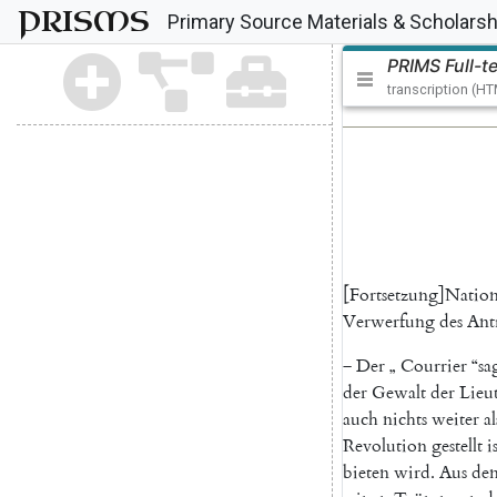
PRISMS
Primary Source Materials & Scholarsh
PRIMS Full-t
transcription (H
[
Fortsetzung
]
Natio
Verwerfung
des
Ant
‒
Der
„
Courrier
“
sa
der
Gewalt
der
Lieu
auch
nichts
weiter
al
Revolution
gestellt
i
bieten
wird
.
Aus
de