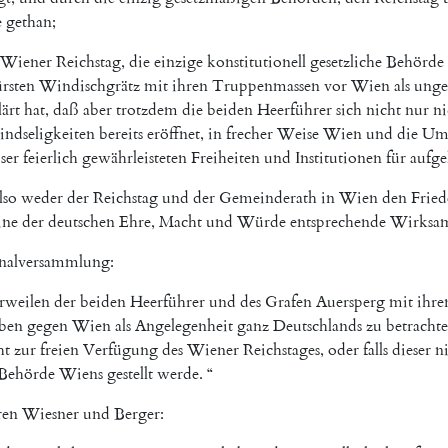
e
gethan
;
Wiener
Reichstag
,
die
einzige
konstitutionell
gesetzliche
Behörde
rsten
Windischgrätz
mit
ihren
Truppenmassen
vor
Wien
als
unge
lärt
hat
,
daß
aber
trotzdem
die
beiden
Heerführer
sich
nicht
nur
ni
indseligkeiten
bereits
eröffnet
,
in
frecher
Weise
Wien
und
die
Um
ser
feierlich
gewährleisteten
Freiheiten
und
Institutionen
für
aufg
lso
weder
der
Reichstag
und
der
Gemeinderath
in
Wien
den
Frie
ine
der
deutschen
Ehre
,
Macht
und
Würde
entsprechende
Wirksam
nalversammlung
:
rweilen
der
beiden
Heerführer
und
des
Grafen
Auersperg
mit
ihre
lben
gegen
Wien
als
Angelegenheit
ganz
Deutschlands
zu
betracht
ht
zur
freien
Verfügung
des
Wiener
Reichstages
,
oder
falls
dieser
n
Behörde
Wiens
gestellt
werde
.
“
ren
Wiesner
und
Berger
: