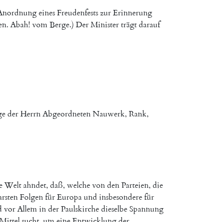
Anordnung
eines
Freudenfests
zur
Erinnerung
en
.
Abah
!
vom
Berge
.
)
Der
Minister
trägt
darauf
ge
der
Herrn
Abgeordneten
Nauwerk
,
Rank
,
e
Welt
ahndet
,
daß
,
welche
von
den
Parteien
,
die
rsten
Folgen
für
Europa
und
insbesondere
für
d
vor
Allem
in
der
Paulskirche
dieselbe
Spannung
Mittel
sucht
,
um
eine
Entwicklung
der