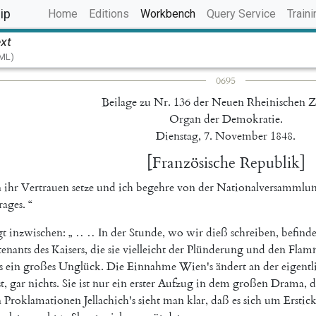
(current)
ip
Home
Editions
Workbench
Query Service
Traini
ext
TML)
0695
Beilage
zu
Nr.
136
der
Neuen
Rheinischen
Z
Organ
der
Demokratie
.
Dienstag
,
7.
November
1848.
[
Französische
Republik
]
n
ihr
Vertrauen
setze
und
ich
begehre
von
der
Nationalversammlu
rages
.
“
gt
inzwischen
:
„
‥
‥
In
der
Stunde
,
wo
wir
dieß
schreiben
,
befinde
tenants
des
Kaisers
,
die
sie
vielleicht
der
Plünderung
und
den
Flam
s
ein
großes
Unglück
.
Die
Einnahme
Wien's
ändert
an
der
eigentl
st
,
gar
nichts
.
Sie
ist
nur
ein
erster
Aufzug
in
dem
großen
Drama
,
d
n
Proklamationen
Jellachich's
sieht
man
klar
,
daß
es
sich
um
Erstic