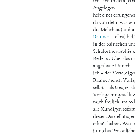
ich
,
sich
in
dem
jetz
Angelegen
-
heit
eines
errungene
da
von
dem
,
was
wi
die
Mehrheit
(
und
u
Raumer
selbst
)
bek
in
der
bairischen
un
Schulorthographie
Rede
ist
.
Über
das
m
angethane
Unrecht
,
ich
–
der
Verteidige
Raumer
‘schen
Vorla
selbst
–
als
Gegner
d
Vorlage
hingestellt
mich
freilich
um
so
alle
Kundigen
sofort
dieser
Darstellung
er
erkañt
haben
.
Was
m
ist
nichts
Persönliche