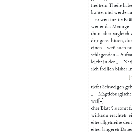
meinem
Theile
hab
koñte
,
und
werde
a
–
so
weit
meine
Kräf
weiter
das
Meinige
thun
;
aber
zugleich
dringenst
bitten
,
du
einen
–
weñ
auch
nu
schlagenden
–
Aufsa
leicht
in
der
„
Nat
sich
freilich
bisher
i
[2
tiefes
Schweigen
geh
„
Magdeburgisch
wel
[
-
]
ches
Blatt
Sie
sonst
f
wirksam
erachten
,
e
eine
allgemeine
deut
einer
längeren
Daue