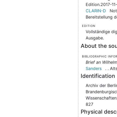
Edition.
2017-11
CLARIN-D
Not
Bereitstellung
Edition
Vollständige dig
Ausgabe.
About the sou
Bibliographic info
Brief an Wilhel
Sanders
.
.
Alts
Identification
Archiv der Berli
Brandenburgisc
Wissenschaften:
827
Physical desc