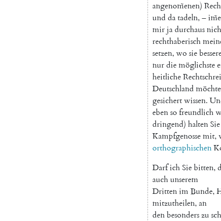
angenom̃enen
)
Rech
und
da
tadeln
,
–
im̃
mir
ja
durchaus
nich
rechthaberisch
mein
setzen
,
wo
sie
besser
nur
die
möglichste
e
heitliche
Rechtschre
Deutschland
möchte
gesichert
wissen
.
Un
eben
so
freundlich
w
dringend
)
halten
Sie
Kampfgenosse
mit
,
orthographischen
K
Darf
ich
Sie
bitten
,
d
auch
unserem
Dritten
im
Bunde
,
H
mitzutheilen
,
an
den
besonders
zu
sc