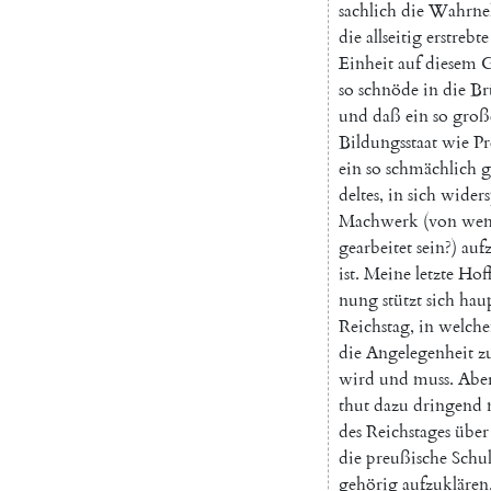
sachlich
die
Wahrn
die
allseitig
erstrebte
Einheit
auf
diesem
G
so
schnöde
in
die
Br
und
daß
ein
so
groß
Bildungsstaat
wie
P
ein
so
schmächlich
g
deltes
,
in
sich
widers
Machwerk
(
von
we
gearbeitet
sein
?
)
auf
ist
.
Meine
letzte
Hof
nung
stützt
sich
haup
Reichstag
,
in
welch
die
Angelegenheit
z
wird
und
muss
.
Abe
thut
dazu
dringend
des
Reichstages
über
die
preußische
Schu
gehörig
aufzuklären