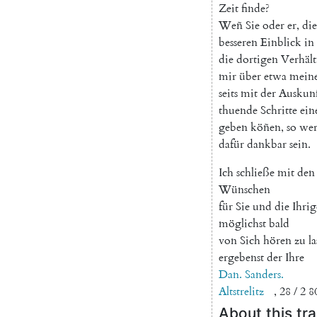
Zeit
finde
?
Weñ
Sie
oder
er
,
die
besseren
Einblick
in
die
dortigen
Verhält
mir
über
etwa
mein
seits
mit
der
Auskun
thuende
Schritte
ein
geben
köñen
,
so
we
dafür
dankbar
sein
.
Ich
schließe
mit
den
Wünschen
für
Sie
und
die
Ihri
möglichst
bald
von
Sich
hören
zu
l
ergebenst
der
Ihre
Dan.
Sanders
.
Altstrelitz
,
28
/
2
8
About this tra