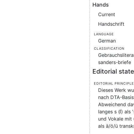
Hands
Current
Handschrift
Language
German
Classification
Gebrauchsliterat
sanders-briefe
Editorial sta
Editorial principl
Dieses Werk wu
nach DTA-Basis
Abweichend da
langes s (ſ) als 
und Vokale mit 
als ä/ö/ü transkr