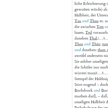
liche
Erleichterung
gewoñen
würde
)
als
Halbheit
,
der
Unter
Tau
und
Thau
m.
a
die
zwischen
Ton
u
lassen
,
Teil
vorzusch
daneben
Thal
,
〈…〉〈
Thor
und
Thür
;
tu
und
daneben
:
thun
,
zweifel
anderseits
ni
Sie
solcher
unseligen
die
Schüler
nur
noc
wirren
⟨
muss
⟩
〈…〉〈…
Stempel
der
Haltlosi
Stirn
tragend
–
doc
Buchdruck
und
Buc
muthen
darf
)
,
–
daß
unseligen
Halbheit
Beibehaltung
der
je