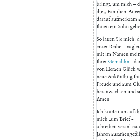
bringt
,
um
mich
–
d
die
„
Familien-Anze
darauf
aufmerksam
Ihnen
ein
Sohn
gebo
So
lassen
Sie
mich
,
d
erster
Reihe
–
zuglei
mit
im
Namen
mein
Ihrer
Gemahlin
da
von
Herzen
Glück
w
neue
Anköm̃ling
Ih
Freude
und
zum
Gl
heranwachsen
und
s
Amen!
Ich
kom̃e
nun
auf
di
mich
zum
Brief
-
schreiben
veranlasst
Jahren
zusam̃engefü