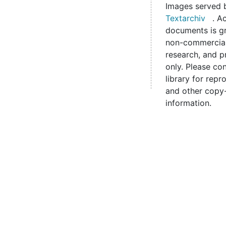
Images served
Textarchiv
. A
documents is gr
non-commercial
research, and p
only. Please co
library for rep
and other copy-
information.