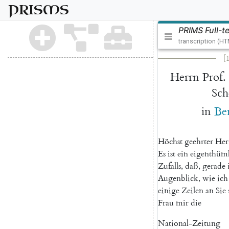
PRISMS
PRIMS Full-t
transcription (H
[1
Herrn
Prof.
Sch
in
Ber
Höchst
geehrter
Her
Es
ist
ein
eigenthüml
Zufalls
,
daß
,
gerade
Augenblick
,
wie
ich
einige
Zeilen
an
Sie
Frau
mir
die
National-Zeitung