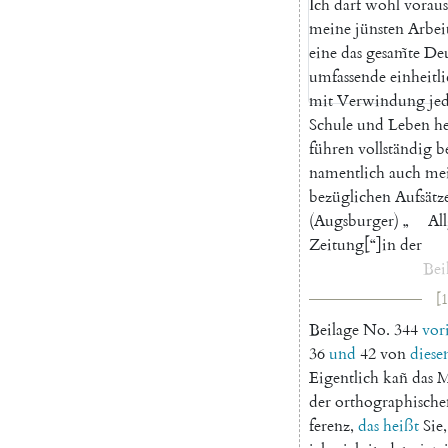
Ich
darf
wohl
voraus
meine
jünsten
Arbei
eine
das
gesam̃te
Deu
umfassende
einheitl
mit
Verwindung
je
Schule
und
Leben
h
führen
vollständig
b
namentlich
auch
me
bezüglichen
Aufsätz
(
Augsburger
)
„
Al
Zeitung
[
“
]
in
der
Bei
[1
Beilage
No.
344
vor
36
und
42
von
dies
Eigentlich
kañ
das
M
der
orthographische
ferenz
,
das
heißt
Sie
,