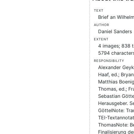
Text
Brief an Wilhel
Author
Daniel Sanders
Extent
4 images; 838 t
5794 character
Responsibility
Alexander Geyk
Haaf, ed.; Bryan
Matthias Boenig,
Thomas, ed.; Fr
Sebastian Götte
Herausgeber.
S
Göttel
Note:
Tra
TEI-Textannotat
Thomas
Note:
B
Finalisierung de