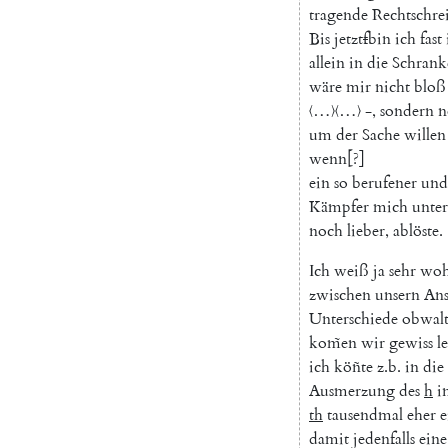
tragende
Rechtschre
Bis
jetzt
f
bin
ich
fast
allein
in
die
Schrank
wäre
mir
nicht
bloß
〈…〉〈…〉
-
,
sondern
n
um
der
Sache
willen
wenn
[?]
ein
so
berufener
und
Kämpfer
mich
unter
noch
lieber
,
ablöste
.
Ich
weiß
ja
sehr
woh
zwischen
unsern
Ans
Unterschiede
obwal
kom̃en
wir
gewiss
l
ich
köñte
z.b.
in
die
Ausmerzung
des
h
i
th
tausendmal
eher
e
damit
jedenfalls
eine