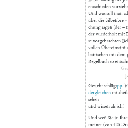
entschieden
vorzieh
Und
was
soll
man
z.
über
die
Silbenbre
-
chung
sagen
(
der
–
der
wiederholt
mit
se
vorgebrachten
Be
vollen
Übereinstim̃
bairischen
mit
dem
Regelbuch
so
entsch
Ges
[2
Gesicht
schlägt
pp
.
)
?
dergleichen
mittheil
sehen
und
wissen
als
ich
?
Und
weñ
Sie
in
Ihr
meiner
(
von
425
Dr