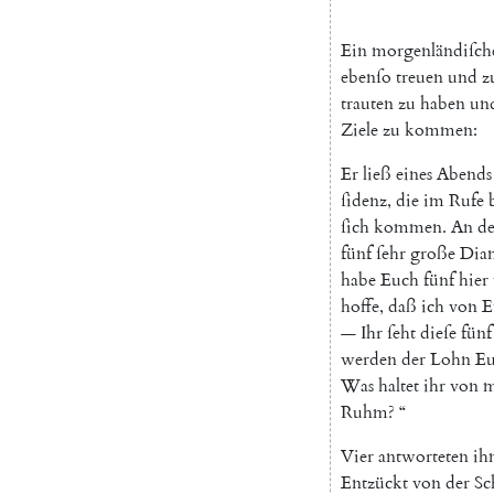
Ein
morgenländiſch
ebenſo
treuen
und
z
trauten
zu
haben
un
Ziele
zu
kommen
:
Er
ließ
eines
Abends
ſidenz
,
die
im
Rufe
ſich
kommen
.
An
d
fünf
ſehr
große
Dia
habe
Euch
fünf
hier
hoffe
,
daß
ich
von
E
—
Ihr
ſeht
dieſe
fünf
werden
der
Lohn
Eu
Was
haltet
ihr
von
m
Ruhm
?
“
Vier
antworteten
ih
Entzückt
von
der
Sc