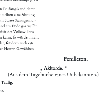
en
Prüfungskandidaten
ieſelben
eine
Ahnung
em
Staate
Staatsgrund
-
und
am
Ende
gar
wiſſen
ität
des
Volkswillens
en
kann
,
ſo
würden
nicht
er
,
ſondern
auch
ein
er
Herren
Gewählten
Fenilleton
.
„
Akkorde
.
“
(
Aus
dem
Tagebuche
eines
Unbekannten
.
)
Tauſig
.
n
)
.