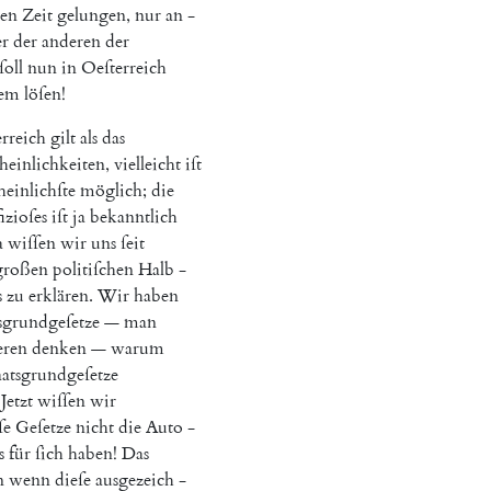
en
Zeit
gelungen
,
nur
an
-
er
der
anderen
der
ſoll
nun
in
Oeſterreich
lem
löſen
!
rreich
gilt
als
das
einlichkeiten
,
vielleicht
iſt
einlichſte
möglich
;
die
izioſes
iſt
ja
bekanntlich
a
wiſſen
wir
uns
ſeit
großen
politiſchen
Halb
-
s
zu
erklären
.
Wir
haben
sgrundgeſetze
—
man
eren
denken
—
warum
aatsgrundgeſetze
Jetzt
wiſſen
wir
ſe
Geſetze
nicht
die
Auto
-
s
für
ſich
haben
!
Das
n
wenn
dieſe
ausgezeich
-