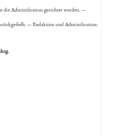
n
die
Adminiſtration
gerichtet
werden
.
—
urückgeſtellt
.
—
Redaktion
und
Adminiſtration
:
ahrg
.