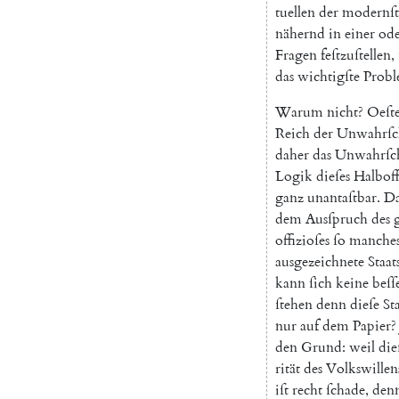
tuellen
der
modernſt
nähernd
in
einer
od
Fragen
feſtzuſtellen
,
das
wichtigſte
Prob
Warum
nicht
?
Oeſte
Reich
der
Unwahrſch
daher
das
Unwahrſch
Logik
dieſes
Halboff
ganz
unantaſtbar
.
D
dem
Ausſpruch
des
offizioſes
ſo
manche
ausgezeichnete
Staat
kann
ſich
keine
beſſ
ſtehen
denn
dieſe
St
nur
auf
dem
Papier
?
den
Grund
:
weil
die
rität
des
Volkswillen
iſt
recht
ſchade
,
den