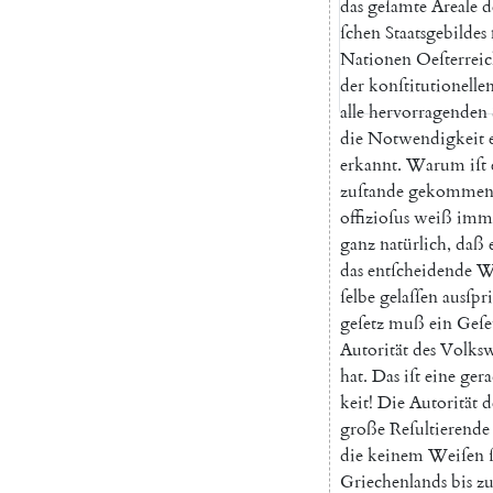
das
geſamte
Areale
d
ſchen
Staatsgebildes
Nationen
Oeſterreic
der
konſtitutionelle
alle
hervorragenden
die
Notwendigkeit
erkannt
.
Warum
iſt
zuſtande
gekomme
offizioſus
weiß
imm
ganz
natürlich
,
daß
das
entſcheidende
W
ſelbe
gelaſſen
ausſpr
geſetz
muß
ein
Geſe
Autorität
des
Volksw
hat
.
Das
iſt
eine
ger
keit
!
Die
Autorität
d
große
Reſultierende
die
keinem
Weiſen
Griechenlands
bis
z