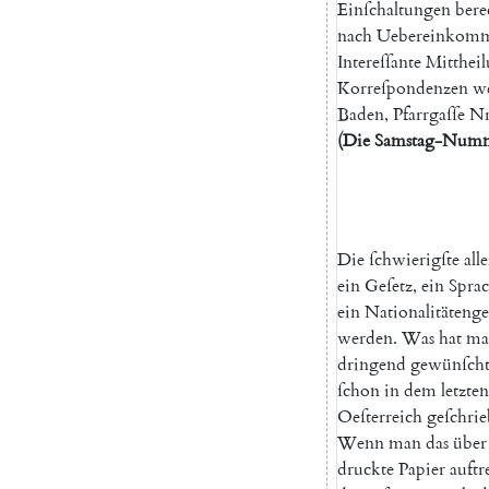
Einſchaltungen
bere
nach
Uebereinkom
Intereſſante
Mitthei
Korreſpondenzen
w
Baden
,
Pfarrgaſſe
Nr
(
Die
Samstag-Num
Die
ſchwierigſte
alle
ein
Geſetz
,
ein
Sprac
ein
Nationalitätenge
werden
.
Was
hat
ma
dringend
gewünſcht
ſchon
in
dem
letzten
Oeſterreich
geſchri
Wenn
man
das
über
druckte
Papier
auftr