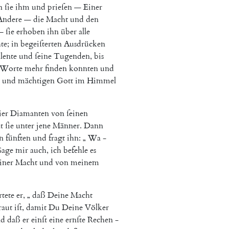
n
ſie
ihm
und
prieſen
—
Einer
Andere
—
die
Macht
und
den
—
ſie
erhoben
ihn
über
alle
te
;
in
begeiſterten
Ausdrücken
lente
und
ſeine
Tugenden
,
bis
Worte
mehr
finden
konnten
und
und
mächtigen
Gott
im
Himmel
ier
Diamanten
von
ſeinen
t
ſie
unter
jene
Männer
.
Dann
n
fünften
und
fragt
ihn
:
„
Wa
-
Sage
mir
auch
,
ich
befehle
es
iner
Macht
und
von
meinem
tete
er
,
„
daß
Deine
Macht
raut
iſt
,
damit
Du
Deine
Völker
nd
daß
er
einſt
eine
ernſte
Rechen
-