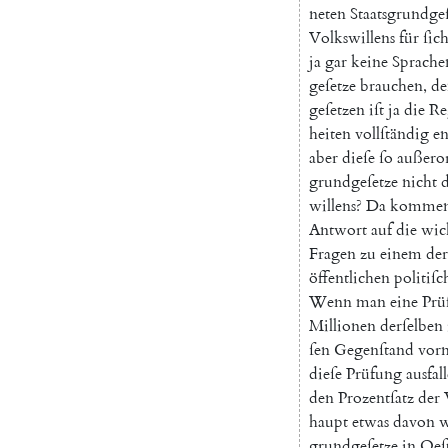
neten
Staatsgrundgeſ
Volkswillens
für
ſic
ja
gar
keine
Sprache
geſetze
brauchen
,
de
geſetzen
iſt
ja
die
Re
heiten
vollſtändig
en
aber
dieſe
ſo
außeror
grundgeſetze
nicht
d
willens
?
Da
komme
Antwort
auf
die
wic
Fragen
zu
einem
der
öffentlichen
politiſc
Wenn
man
eine
Prü
Millionen
derſelben
ſen
Gegenſtand
vor
dieſe
Prüfung
ausfal
den
Prozentſatz
der
haupt
etwas
davon
w
grundgeſetze
in
Oeſ