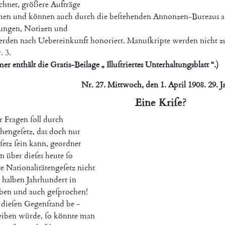
chnet
,
größere
Aufträge
men
und
können
auch
durch
die
beſtehenden
Annonzen-Bureaus
a
lungen
,
Notizen
und
erden
nach
Uebereinkunft
honoriert
.
Manuſkripte
werden
nicht
z
.
3.
mer
enthält
die
Gratis-Beilage
„
Illuſtriertes
Unterhaltungsblatt
“
.
)
Nr.
27.
Mittwoch
,
den
1.
April
1908.
29.
J
Eine
Kriſe
?
r
Fragen
ſoll
durch
hengeſetz
,
das
doch
nur
ſetz
ſein
kann
,
geordnet
n
über
dieſes
heute
ſo
e
Nationalitätengeſetz
nicht
halben
Jahrhundert
in
eben
und
auch
geſprochen
!
dieſen
Gegenſtand
be
-
eiben
würde
,
ſo
könnte
man