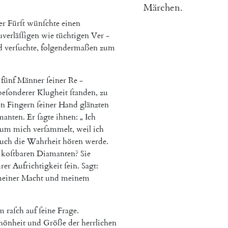
Märchen
.
er
Fürſt
wünſchte
einen
uverläſſigen
wie
tüchtigen
Ver
-
d
verſuchte
,
folgendermaßen
zum
fünf
Männer
ſeiner
Re
-
beſonderer
Klugheit
ſtanden
,
zu
en
Fingern
ſeiner
Hand
glänzten
manten
.
Er
ſagte
ihnen
:
„
Ich
um
mich
verſammelt
,
weil
ich
uch
die
Wahrheit
hören
werde
.
koſtbaren
Diamanten
?
Sie
rer
Aufrichtigkeit
ſein
.
Sagt
:
einer
Macht
und
meinem
m
raſch
auf
ſeine
Frage
.
hönheit
und
Größe
der
herrlichen