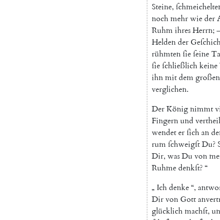
Steine
,
ſchmeichelte
noch
mehr
wie
der
Ruhm
ihres
Herrn
;
Helden
der
Geſchich
rühmten
ſie
ſeine
Ta
ſie
ſchließlich
keine
ihn
mit
dem
großen
verglichen
.
Der
König
nimmt
v
Fingern
und
vertheil
wendet
er
ſich
an
de
rum
ſchweigſt
Du
?
Dir
,
was
Du
von
me
Ruhme
denkſt
?
“
„
Ich
denke
“
,
antwor
Dir
von
Gott
anvert
glücklich
machſt
,
u