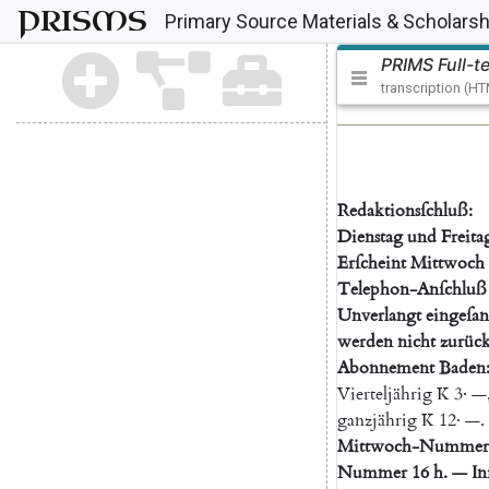
PRISMS
Primary Source Materials & Scholarsh
PRIMS Full-t
transcription (H
Redaktionsſchluß
:
Dienstag
und
Freita
Erſcheint
Mittwoch
Telephon-Anſchluß
Unverlangt
eingeſan
werden
nicht
zurück
Abonnement
Baden
Vierteljährig
K
3·
—
ganzjährig
K
12·
—
.
Mittwoch-Nummer
Nummer
16
h.
—
In