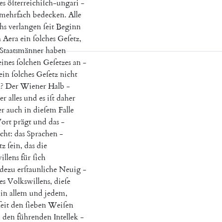
es
öſterreichiſch-ungari
-
mehrfach
bedecken
.
Alle
hs
verlangen
ſeit
Beginn
n
Aera
ein
ſolches
Geſetz
,
Staatsmänner
haben
eines
ſolchen
Geſetzes
an
-
ein
ſolches
Geſetz
nicht
n
?
Der
Wiener
Halb
-
er
alles
und
es
iſt
daher
er
auch
in
dieſem
Falle
ort
prägt
und
das
-
icht
:
das
Sprachen
-
tz
ſein
,
das
die
illens
für
ſich
adezu
erſtaunliche
Neuig
-
es
Volkswillens
,
dieſe
in
allem
und
jedem
,
ſeit
den
ſieben
Weiſen
u
den
führenden
Intellek
-