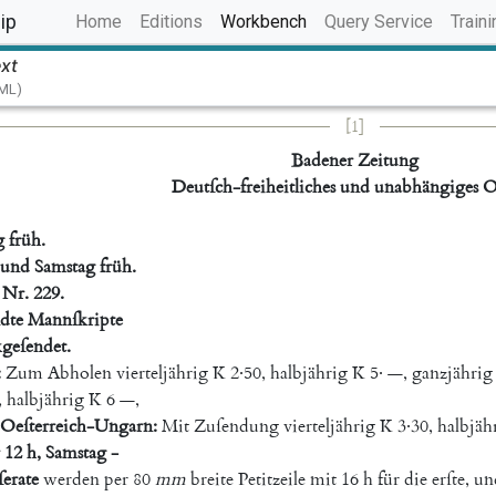
(current)
ip
Home
Editions
Workbench
Query Service
Traini
ext
TML)
[1]
Badener
Zeitung
Deutſch-freiheitliches
und
unabhängiges
O
g
früh
.
und
Samstag
früh
.
Nr.
229.
dte
Mannſkripte
geſendet
.
:
Zum
Abholen
vierteljährig
K
2·50
,
halbjährig
K
5·
—
,
ganzjährig
,
halbjährig
K
6
—
,
Oeſterreich-Ungarn
:
Mit
Zuſendung
vierteljährig
K
3·30
,
halbjäh
12
h
,
Samstag
-
ſerate
werden
per
80
mm
breite
Petitzeile
mit
16
h
für
die
erſte
,
un