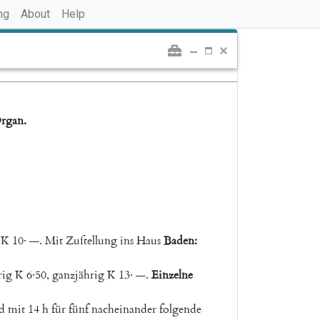
ng
About
Help
rgan
.
K
10·
—
.
Mit
Zuſtellung
ins
Haus
Baden
:
rig
K
6·50
,
ganzjährig
K
13·
—
.
Einzelne
d
mit
14
h
für
fünf
nacheinander
folgende