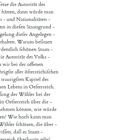
etze
die
Autorität
des
h
hätten
,
dann
würde
man
n
-
und
Nationalitäten
-
nn
in
dieſen
Staatsgrund
-
gelung
dieſer
Angelegen
-
thalten
.
Warum
beſitzen
dentlich
ſchönen
Staats
-
ie
Autorität
des
Volks
-
n
wir
bei
der
offenen
htigſte
aller
öſterreichiſchen
traurigſten
Kapitel
des
hen
Lebens
in
Oeſterreich
.
fung
der
Wähler
bei
der
in
Oeſterreich
über
die
-
nehmen
könnte
,
wie
würde
len
?
Wie
hoch
kann
man
Wähler
ſchätzen
,
die
über
-
iſſen
,
daß
es
Staats
-
terreich
überhaupt
gibt
?