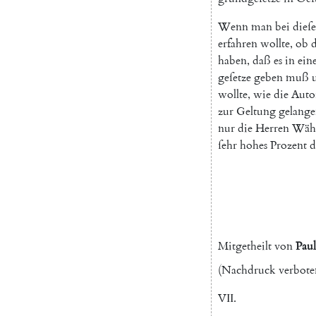
Wenn
man
bei
dieſ
erfahren
wollte
,
ob
d
haben
,
daß
es
in
ein
geſetze
geben
muß
wollte
,
wie
die
Autor
zur
Geltung
gelang
nur
die
Herren
Wähl
ſehr
hohes
Prozent
d
Mitgetheilt
von
Paul
(
Nachdruck
verbote
VII
.