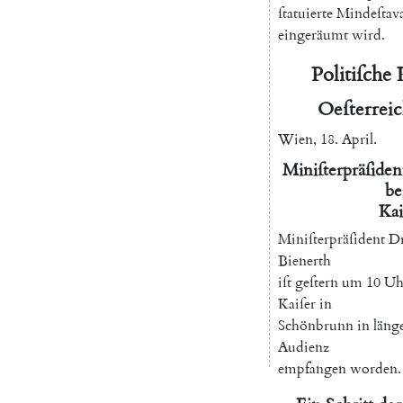
ſtatuierte
Mindeſtav
eingeräumt
wird
.
Politiſche
Oeſterrei
Wien
,
18.
April
.
Miniſterpräſiden
be
Kai
Miniſterpräſident
Dr
Bienerth
iſt
geſtern
um
10
Uh
Kaiſer
in
Schönbrunn
in
läng
Audienz
empfangen
worden
.