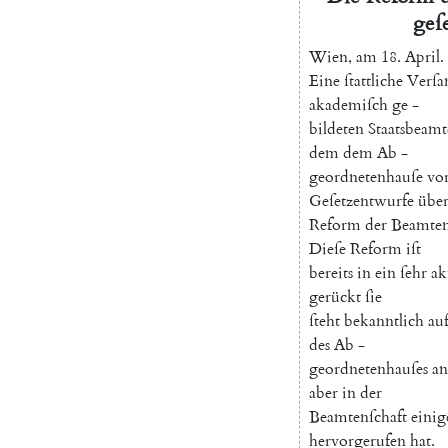
geſ
Wien
,
am
18.
April
.
Eine
ſtattliche
Verſ
akademiſch
ge
-
bildeten
Staatsbeam
dem
dem
Ab
-
geordnetenhauſe
vo
Geſetzentwurfe
übe
Reform
der
Beamten
Dieſe
Reform
iſt
bereits
in
ein
ſehr
ak
gerückt
ſie
ſteht
bekanntlich
au
des
Ab
-
geordnetenhauſes
an
aber
in
der
Beamtenſchaft
einig
hervorgerufen
hat
.