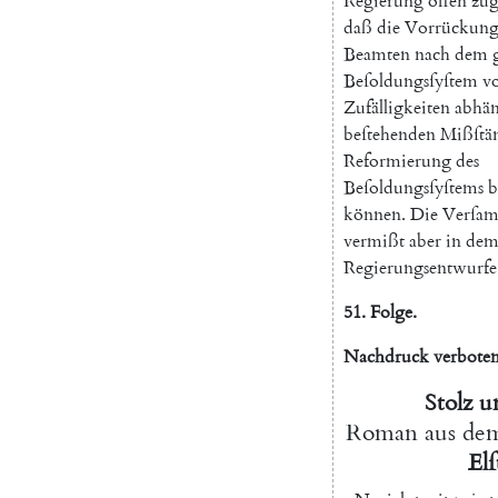
Regierung
offen
zug
daß
die
Vorrückungs
Beamten
nach
dem
Beſoldungsſyſtem
v
Zufälligkeiten
abhä
beſtehenden
Mißſtä
Reformierung
des
Beſoldungsſyſtems
b
können
.
Die
Verſa
vermißt
aber
in
de
Regierungsentwurfe
51.
Folge
.
Nachdruck
verbote
Stolz
u
Roman
aus
de
Elſ