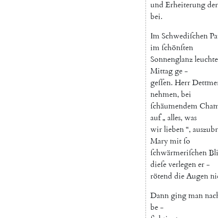
und
Erheiterung
der
bei
.
Im
Schwediſchen
Pa
im
ſchönſten
Sonnenglanz
leucht
Mittag
ge
-
geſſen
.
Herr
Dettme
nehmen
,
bei
ſchäumendem
Cham
auf
„
alles
,
was
wir
lieben
“
,
auszub
Mary
mit
ſo
ſchwärmeriſchen
Bl
dieſe
verlegen
er
-
rötend
die
Augen
ni
Dann
ging
man
nac
be
-