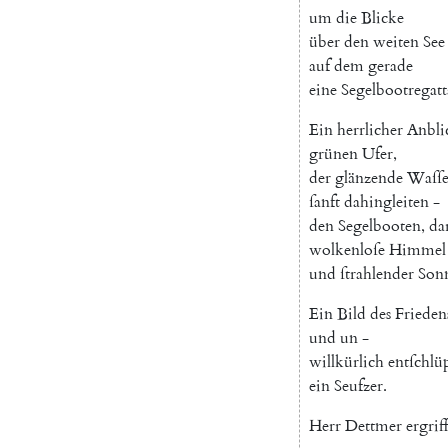
um
die
Blicke
über
den
weiten
See
auf
dem
gerade
eine
Segelbootregatt
Ein
herrlicher
Anbli
grünen
Ufer
,
der
glänzende
Waſſe
ſanft
dahingleiten
-
den
Segelbooten
,
da
wolkenloſe
Himmel
und
ſtrahlender
Son
Ein
Bild
des
Frieden
und
un
-
willkürlich
entſchlü
ein
Seufzer
.
Herr
Dettmer
ergrif