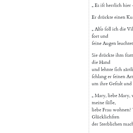
„
Es
iſt
herrlich
hier
Er
drückte
einen
Ku
„
Alſo
ſoll
ich
die
Vil
fort
und
ſeine
Augen
leuchte
Sie
drückte
ihm
ſtatt
die
Hand
und
lehnte
ſich
zärtl
ſchlang
er
ſeinen
Ar
um
ihre
Geſtalt
und
„
Mary
,
liebe
Mary
,
meine
ſüße
,
liebe
Frau
wohnen
?
Glücklichſten
der
Sterblichen
mac