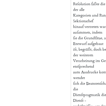
Reſolution
faßte
die
der
alle
Kategorien
und
Ran
Sektionschef
hinauf
vertreten
war
zuſammen
,
indem
ſie
die
Grundſätze
,
a
Entwurf
aufgebaut
iſt
,
begrüßt
,
doch
be
der
weiteren
Verarbeitung
im
Ge
entſprechend
zum
Ausdrucke
ko
wendet
ſich
die
Beamtenſcha
die
Dienſtpragmatik
di
Dienſt
-