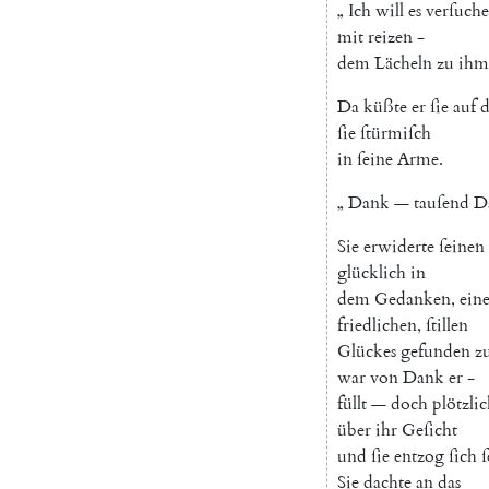
„
Ich
will
es
verſuch
mit
reizen
-
dem
Lächeln
zu
ihm
Da
küßte
er
ſie
auf
ſie
ſtürmiſch
in
ſeine
Arme
.
„
Dank
—
tauſend
D
Sie
erwiderte
ſeinen
glücklich
in
dem
Gedanken
,
ein
friedlichen
,
ſtillen
Glückes
gefunden
z
war
von
Dank
er
-
füllt
—
doch
plötzli
über
ihr
Geſicht
und
ſie
entzog
ſich
ſ
Sie
dachte
an
das