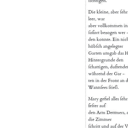
ſichtigen
.
Die
kleine
,
aber
ſehr
leer
,
war
aber
vollkommen
in
ſofort
bezogen
wer
den
konnte
.
Ein
nic
hübſch
angelegter
Garten
umgab
das
H
Hintergrunde
den
ſchattigen
,
duftende
während
der
Gar
-
ten
in
der
Front
an
d
Wannſees
ſtieß
.
Mary
gefiel
alles
ſehr
feſter
auf
den
Arm
Dettmers
,
die
Zimmer
ſchritt
und
auf
der
V