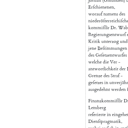
Jordan
(
Gmunden
)
Erſchienenen
,
worauf
namens
des
niederöſterreichiſch
kommiſſär
Dr.
Wab
Regierungsentwurf
Kritik
unterzog
und
jene
Beſtimmungen
des
Geſetzentwurfes
welche
die
Ver
-
antwortlichkeit
der
Grenze
des
Straf
-
geſetzes
in
unverjähr
ausgedehnt
werden
Finanzkommiſſär
D
Lemberg
referierte
in
eingehe
Dienſtpragmatik
,