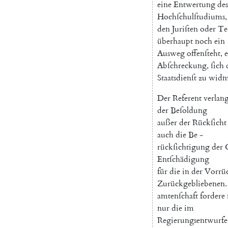
eine
Entwertung
des
Hochſchulſtudiums
,
den
Juriſten
oder
Te
überhaupt
noch
ein
Ausweg
offenſteht
,
e
Abſchreckung
,
ſich
Staatsdienſt
zu
widm
Der
Referent
verlan
der
Beſoldung
außer
der
Rückſicht
auch
die
Be
-
rückſichtigung
der
Entſchädigung
für
die
in
der
Vorrü
Zurückgebliebenen
.
amtenſchaft
fordere
nur
die
im
Regierungsentwurfe