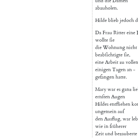
und
die
Damen
abzuholen
.
Hilde
blieb
jedoch
d
Da
Frau
Ritter
eine
wollte
ſie
die
Wohnung
nicht
beabſichtigte
ſie
,
eine
Arbeit
zu
volle
einigen
Tagen
an
-
gefangen
hatte
.
Mary
war
es
ganz
li
ernſten
Augen
Hildes
entfliehen
ko
ungemein
auf
den
Ausflug
,
war
leb
wie
in
früherer
Zeit
und
bezauberte