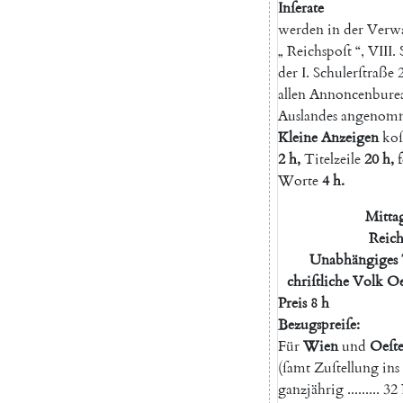
Inſerate
werden
in
der
Verw
„
Reichspoſt
“
,
VIII
.
der
I.
Schulerſtraße
allen
Annoncenbure
Auslandes
angenom
Kleine
Anzeigen
koſ
2
h
,
Titelzeile
20
h
,
Worte
4
h.
Mittag
Reich
Unabhängiges
chriſtliche
Volk
Oe
Preis
8
h
Bezugspreiſe
:
Für
Wien
und
Oeſt
(
ſamt
Zuſtellung
ins
ganzjährig
.........
32