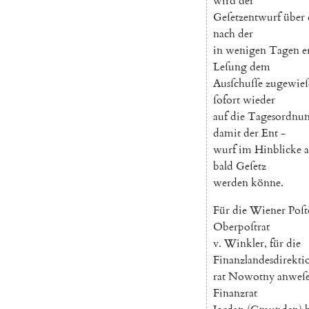
wird
der
Geſetzentwurf
über
nach
der
in
wenigen
Tagen
e
Leſung
dem
Ausſchuſſe
zugewieſ
ſofort
wieder
auf
die
Tagesordnu
damit
der
Ent
-
wurf
im
Hinblicke
a
bald
Geſetz
werden
könne
.
Für
die
Wiener
Poſt
Oberpoſtrat
v.
Winkler
,
für
die
Finanzlandesdirekti
rat
Nowotny
anweſ
Finanzrat