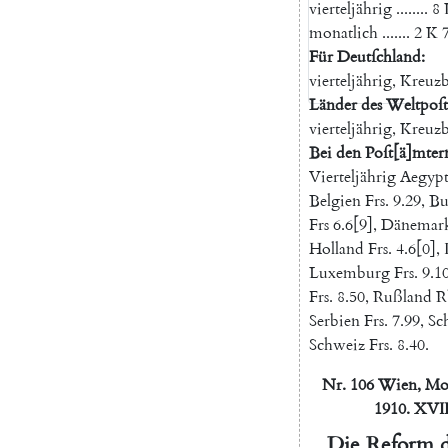
vierteljährig
........
8
monatlich
.......
2
K
Für
Deutſchland
:
vierteljährig
,
Kreuz
Länder
des
Weltpoſt
vierteljährig
,
Kreuz
Bei
den
Poſt
[
ä
]
mter
Vierteljährig
Aegyp
Belgien
Frs.
9.29
,
Bu
Frs
6.6
[
9
]
,
Dänemar
Holland
Frs.
4.6
[
0
]
,
Luxemburg
Frs.
9.1
Frs.
8.50
,
Rußland
R
Serbien
Frs.
7.99
,
Sc
Schweiz
Frs.
8.40
.
Nr.
106
Wien
,
Mo
1910.
XVI
Die
Reform