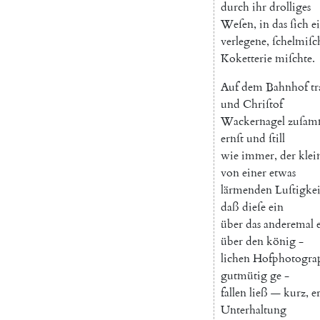
durch
ihr
drolliges
Weſen
,
in
das
ſich
e
verlegene
,
ſchelmiſc
Koketterie
miſchte
.
Auf
dem
Bahnhof
tr
und
Chriſtof
Wackernagel
zuſam
ernſt
und
ſtill
wie
immer
,
der
klei
von
einer
etwas
lärmenden
Luſtigkei
daß
dieſe
ein
über
das
anderemal
über
den
könig
-
lichen
Hofphotogra
gutmütig
ge
-
fallen
ließ
—
kurz
,
e
Unterhaltung