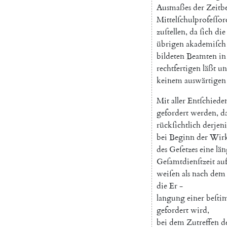
Ausmaßes
der
Zeitb
Mittelſchulprofeſſor
zuſtellen
,
da
ſich
die
übrigen
akademiſch
bildeten
Beamten
in
rechtfertigen
läßt
un
keinem
auswärtigen
Mit
aller
Entſchiede
gefordert
werden
,
d
rückſichtlich
derjen
bei
Beginn
der
Wirk
des
Geſetzes
eine
län
Geſamtdienſtzeit
au
weiſen
als
nach
dem
die
Er
-
langung
einer
beſti
gefordert
wird
,
bei
dem
Zutreffen
d