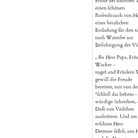
Frühe
des
nächſten
T
einen
ſchönen
Roſenſtrauch
von
H
einer
herzlichen
Einladung
für
den
n
nach
Wannſee
zur
Beſichtigung
der
Vi
„
Ihr
Herr
Papa
,
Fräu
Wacker
-
nagel
und
Fräulein
gewiß
die
Freude
bereiten
,
mit
von
de
“
ſchloß
das
liebens
-
würdige
Schreiben
,
Duft
von
Veilchen
ausſtrömte
.
Und
am
erſchien
Herr
Dettmer
ſelbſt
,
um