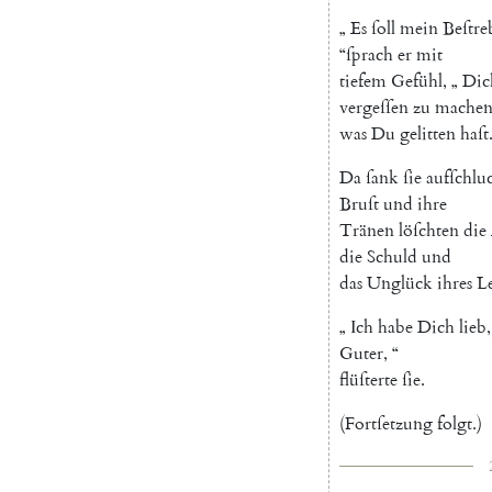
„
Es
ſoll
mein
Beſtre
“
ſprach
er
mit
tiefem
Gefühl
,
„
Dic
vergeſſen
zu
mache
was
Du
gelitten
haſt
Da
ſank
ſie
aufſchlu
Bruſt
und
ihre
Tränen
löſchten
die
die
Schuld
und
das
Unglück
ihres
L
„
Ich
habe
Dich
lieb
,
Guter
,
“
flüſterte
ſie
.
(
Fortſetzung
folgt
.
)