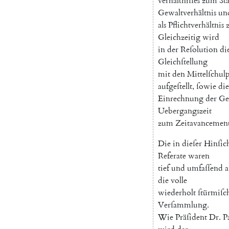
verhältniſſes
zum
St
Gewaltverhältnis
un
als
Pflichtverhältnis
Gleichzeitig
wird
in
der
Reſolution
di
Gleichſtellung
mit
den
Mittelſchul
aufgeſtellt
,
ſowie
die
Einrechnung
der
Ge
Uebergangszeit
zum
Zeitavancemen
Die
in
dieſer
Hinſic
Referate
waren
tief
und
umfaſſend
a
die
volle
wiederholt
ſtürmiſc
Verſammlung
.
Wie
Präſident
Dr.
P