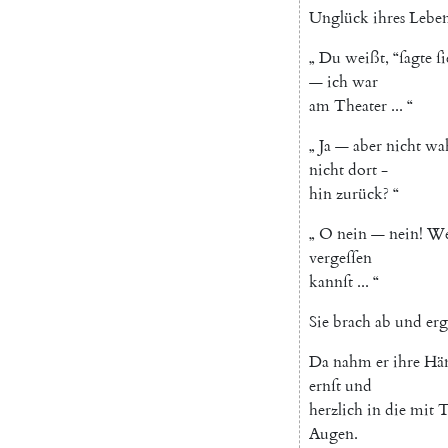
Unglück
ihres
Lebe
„
Du
weißt
,
“
ſagte
ſi
—
ich
war
am
Theater
...
“
„
Ja
—
aber
nicht
wa
nicht
dort
-
hin
zurück
?
“
„
O
nein
—
nein
!
W
vergeſſen
kannſt
...
“
Sie
brach
ab
und
erg
Da
nahm
er
ihre
Hä
ernſt
und
herzlich
in
die
mit
T
Augen
.