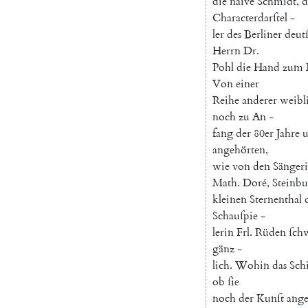
die
naive
Schmidt
,
d
Characterdarſtel
-
ler
des
Berliner
deut
Herrn
Dr.
Pohl
die
Hand
zum
Von
einer
Reihe
anderer
weibl
noch
zu
An
-
fang
der
80er
Jahre
u
angehörten
,
wie
von
den
Sänger
Math.
Doré
,
Steinb
kleinen
Sternenthal
Schauſpie
-
lerin
Frl.
Rüden
ſch
gänz
-
lich
.
Wohin
das
Sch
ob
ſie
noch
der
Kunſt
ang