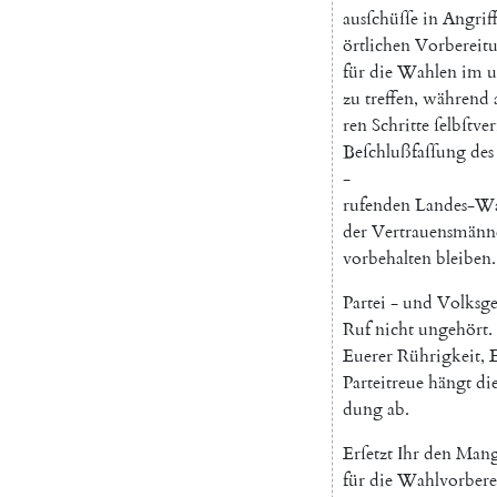
ausſchüſſe
in
Angrif
örtlichen
Vorbereit
für
die
Wahlen
im
u
zu
treffen
,
während
ren
Schritte
ſelbſtve
Beſchlußfaſſung
des
-
rufenden
Landes-Wa
der
Vertrauensmänn
vorbehalten
bleiben
.
Partei
-
und
Volksge
Ruf
nicht
ungehört
.
Euerer
Rührigkeit
,
Parteitreue
hängt
di
dung
ab
.
Erſetzt
Ihr
den
Mang
für
die
Wahlvorbere