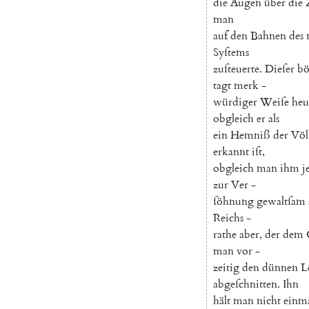
die
Augen
über
die
man
auf
den
Bahnen
des
Syſtems
zuſteuerte
.
Dieſer
bö
tagt
merk
-
würdiger
Weiſe
heu
obgleich
er
als
ein
Hemniß
der
Völ
erkannt
iſt
,
obgleich
man
ihm
j
zur
Ver
-
ſöhnung
gewaltſam
Reichs
-
rathe
aber
,
der
dem
man
vor
-
zeitig
den
dünnen
L
abgeſchnitten
.
Ihn
hält
man
nicht
einm