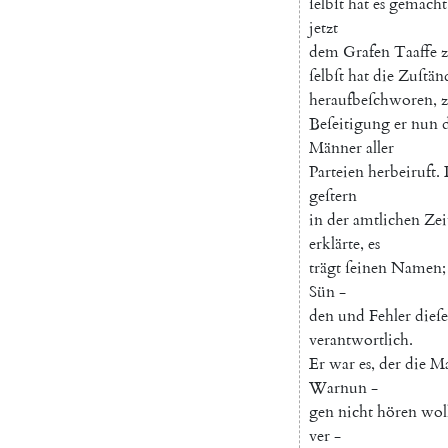
ſelbſt
hat
es
gemacht
jetzt
dem
Grafen
Taaffe
ſelbſt
hat
die
Zuſtän
heraufbeſchworen
,
Beſeitigung
er
nun
Männer
aller
Parteien
herbeiruft
.
geſtern
in
der
amtlichen
Zei
erklärte
,
es
trägt
ſeinen
Namen
;
Sün
-
den
und
Fehler
dieſe
verantwortlich
.
Er
war
es
,
der
die
M
Warnun
-
gen
nicht
hören
wol
ver
-