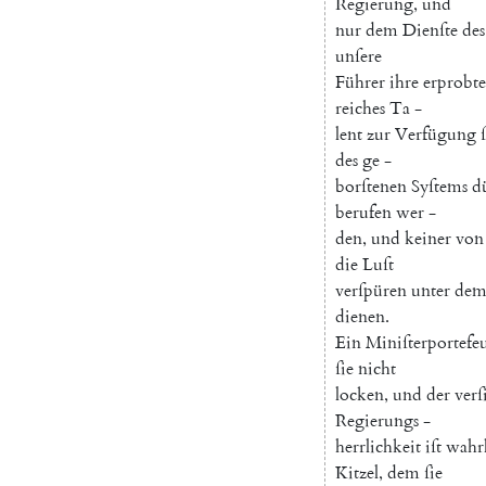
Regierung
,
und
nur
dem
Dienſte
des
unſere
Führer
ihre
erprobte
reiches
Ta
-
lent
zur
Verfügung
des
ge
-
borſtenen
Syſtems
d
berufen
wer
-
den
,
und
keiner
von
die
Luſt
verſpüren
unter
de
dienen
.
Ein
Miniſterportefeu
ſie
nicht
locken
,
und
der
ver
Regierungs
-
herrlichkeit
iſt
wahr
Kitzel
,
dem
ſie