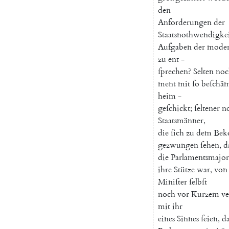
den
Anforderungen
der
Staatsnothwendigke
Aufgaben
der
mode
zu
ent
-
ſprechen
?
Selten
noc
ment
mit
ſo
beſchä
heim
-
geſchickt
;
ſeltener
n
Staatsmänner
,
die
ſich
zu
dem
Beke
gezwungen
ſehen
,
d
die
Parlamentsmajor
ihre
Stütze
war
,
von
Miniſter
ſelbſt
noch
vor
Kurzem
v
mit
ihr
eines
Sinnes
ſeien
,
d