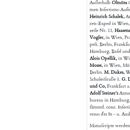
Außerhalb
Olmütz
men
Inſertions-Auft
Heinrich
Schalek
,
A
cen-Exped
in
Wien
,
zeile
Nr.
11
,
Haasens
Vogler
,
in
Wien
,
Pr
peſt
,
Berlin
,
Frankfu
Hamburg
,
Baſel
un
Alois
Opellik
,
in
Wi
Mosse
,
in
Wien
,
Mü
Berlin
.
M.
Dukes
,
W
Schulerſtraße
8.
G.
L
und
Co
,
Frankfurt
a
Adolf
Steiner’s
Anno
bureau
in
Hamburg
ſämmtl
.
conc
.
Inſert
reaus
ďes
In
-
u.
Aus
Manuſcripte
werden