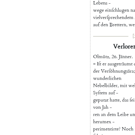
Lebens
-
wege
einſchlugen
n
vielverſprechendem
auf
den
Brettern
,
we
[
Verlore
Olmütz
,
26.
Jänner
.
=
Iſt
er
ausgeträumt
der
Verſöhnungsära
;
wunderlichen
Nebelbilder
,
mit
we
Syſtem
auf
-
geputzt
hatte
,
das
ſei
von
Jah
-
ren
an
dem
Leibe
un
herumex
-
perimentirte
?
Noch