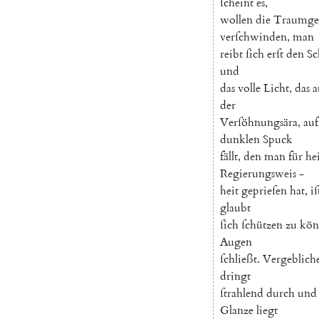
ſcheint
es
,
wollen
die
Traumgeſ
verſchwinden
,
man
reibt
ſich
erſt
den
Sc
und
das
volle
Licht
,
das
a
der
Verſöhnungsära
,
auf
dunklen
Spuck
fällt
,
den
man
für
he
Regierungsweis
-
heit
geprieſen
hat
,
iſ
glaubt
ſich
ſchützen
zu
kön
Augen
ſchließt
.
Vergeblich
dringt
ſtrahlend
durch
und
Glanze
liegt