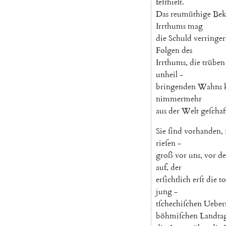
feſthielt
.
Das
reumüthige
Bek
Irrthums
mag
die
Schuld
verringe
Folgen
des
Irrthums
,
die
trüben
unheil
-
bringenden
Wahns
nimmermehr
aus
der
Welt
geſchaf
Sie
ſind
vorhanden
,
rieſen
-
groß
vor
uns
,
vor
de
auf
,
der
erſichtlich
erſt
die
to
jung
-
tſchechiſchen
Ueber
böhmiſchen
Landta