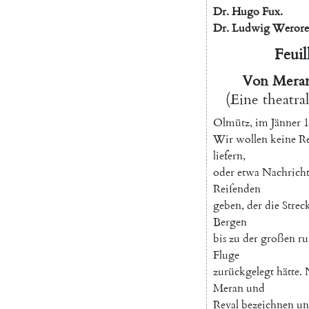
Dr.
Hugo
Fux
.
Dr.
Ludwig
Werore
Feuil
Von
Mera
(
Eine
theatra
Olmütz
,
im
Jänner
1
Wir
wollen
keine
Re
liefern
,
oder
etwa
Nachrich
Reiſenden
geben
,
der
die
Strec
Bergen
bis
zu
der
großen
ru
Fluge
zurückgelegt
hätte
.
Meran
und
Reval
bezeichnen
un