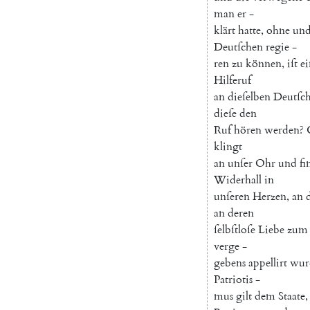
man
er
-
klärt
hatte
,
ohne
un
Deutſchen
regie
-
ren
zu
können
,
iſt
e
Hilferuf
an
dieſelben
Deutſc
dieſe
den
Ruf
hören
werden
?
klingt
an
unſer
Ohr
und
fi
Widerhall
in
unſeren
Herzen
,
an
an
deren
ſelbſtloſe
Liebe
zum
verge
-
gebens
appellirt
wur
Patriotis
-
mus
gilt
dem
Staate
,