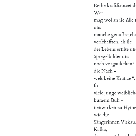
Reihe
kraftſtrotzend
Wer
mag
wol
an
ſie
Alle
uns
manche
genußreich
verſchafften
,
als
ſie
des
Lebens
ernſte
un
Spiegelbilder
uns
noch
vorgaukelten
?
die
Nach
-
welt
keine
Kränze
“
.
ſo
viele
junge
weiblich
kurzem
Büh
-
nenwirken
zu
Hyme
wie
die
Sängerinnen
Viskau
Kafka
,