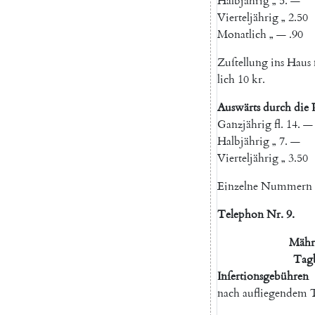
Halbjährig
„
5.
—
Vierteljährig
„
2.50
Monatlich
„
—
.90
Zuſtellung
ins
Haus
lich
10
kr
.
Auswärts
durch
die
Ganzjährig
fl.
14.
—
Halbjährig
„
7.
—
Vierteljährig
„
3.50
Einzelne
Nummern
Telephon
Nr.
9.
Mähri
Tagb
Inſertionsgebühren
nach
aufliegendem
T