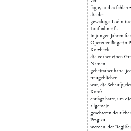
ver
-
ſagte
,
und
es
fehlen
die
der
gewaltige
Tod
mitt
Laufbahn
riß
.
In
jungen
Jahren
ſta
Operettenſängerin
P
Kotzbeck
,
die
vorher
einen
Gra
Namen
geheirathet
hatte
,
je
treugeblieben
war
,
die
Schauſpiele
Kunſt
entſagt
hatte
,
um
di
allgemein
geachteten
deutſche
Prag
zu
werden
,
der
Regiſſe