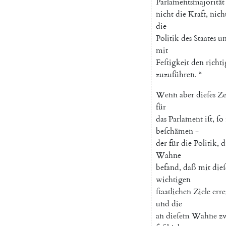
Parlamentsmajorität
nicht
die
Kraft
,
nich
die
Politik
des
Staates
un
mit
Feſtigkeit
den
richt
zuzuführen
.
“
Wenn
aber
dieſes
Z
für
das
Parlament
iſt
,
ſo
beſchämen
-
der
für
die
Politik
,
d
Wahne
befand
,
daß
mit
die
wichtigen
ſtaatlichen
Ziele
erre
und
die
an
dieſem
Wahne
z