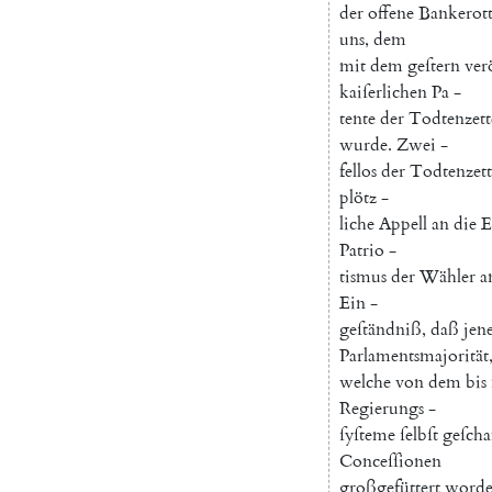
der
offene
Bankerot
uns
,
dem
mit
dem
geſtern
ver
kaiſerlichen
Pa
-
tente
der
Todtenzett
wurde
.
Zwei
-
fellos
der
Todtenzett
plötz
-
liche
Appell
an
die
E
Patrio
-
tismus
der
Wähler
a
Ein
-
geſtändniß
,
daß
jen
Parlamentsmajorität
welche
von
dem
bis
Regierungs
-
ſyſteme
ſelbſt
geſcha
Conceſſionen
großgefüttert
word