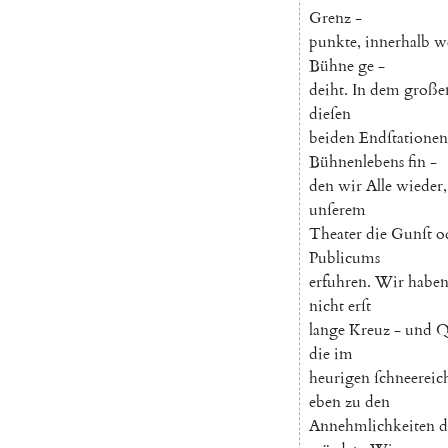
Grenz
-
punkte
,
innerhalb
w
Bühne
ge
-
deiht
.
In
dem
große
dieſen
beiden
Endſtationen
Bühnenlebens
fin
-
den
wir
Alle
wieder
,
unſerem
Theater
die
Gunſt
o
Publicums
erfuhren
.
Wir
habe
nicht
erſt
lange
Kreuz
-
und
Q
die
im
heurigen
ſchneereic
eben
zu
den
Annehmlichkeiten
d