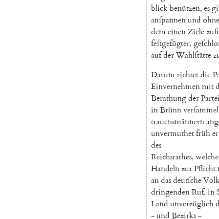
blick
benützen
,
es
gi
anſpannen
und
ohn
dem
einen
Ziele
zuſ
feſtgefügter
,
geſchlo
auf
der
Wahlſtätte
z
Darum
richtet
die
P
Einvernehmen
mit
Berathung
der
Parte
in
Brünn
verſammel
trauensmännern
ang
unvermuthet
früh
er
des
Reichsrathes
,
welche
Handeln
zur
Pflicht
an
das
deutſche
Vol
dringenden
Ruf
,
in
Land
unverzüglich
d
-
und
Bezirks
-