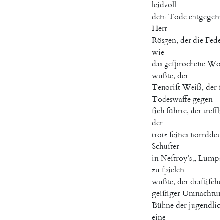
leidvoll
dem
Tode
entgegen
Herr
Rösgen
,
der
die
Fed
wie
das
geſprochene
Wo
wußte
,
der
Tenoriſt
Weiß
,
der
Todeswaffe
gegen
ſich
führte
,
der
treff
der
trotz
ſeines
norrddeu
Schuſter
in
Neſtroy’s
„
Lumpa
zu
ſpielen
wußte
,
der
draſtiſch
geiſtiger
Umnachtu
Bühne
der
jugendli
eine