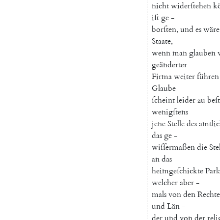
nicht
widerſtehen
k
iſt
ge
-
borſten
,
und
es
wäre
Staate
,
wenn
man
glauben
geänderter
Firma
weiter
führen
Glaube
ſcheint
leider
zu
beſ
wenigſtens
jene
Stelle
des
amtli
das
ge
-
wiſſermaßen
die
Ste
an
das
heimgeſchickte
Par
welcher
aber
-
mals
von
den
Recht
und
Län
-
der
und
von
der
rel