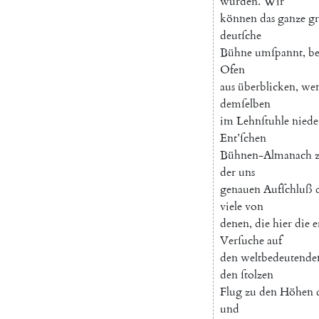
würden
.
Wir
können
das
ganze
g
deutſche
Bühne
umſpannt
,
b
Ofen
aus
überblicken
,
we
demſelben
im
Lehnſtuhle
niede
Ent’ſchen
Bühnen-Almanach
der
uns
genauen
Aufſchluß
viele
von
denen
,
die
hier
die
e
Verſuche
auf
den
weltbedeutende
den
ſtolzen
Flug
zu
den
Höhen
und