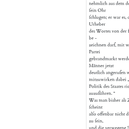
nehmlich
aus
dem
d
ſein
Ohr
ſchlugen
;
er
war
es
,
Urheber
des
Wortes
von
der
be
-
zeichnen
darf
,
mit
w
Partei
gebrandmarkt
werd
Männer
jetzt
deutlich
angerufen
mitzuwirken
dabei
Politik
des
Staates
ri
zuzuführen
.
“
Was
man
bisher
als
ſcheint
alſo
offenbar
nicht
d
zu
ſein
,
und
die
verwegene