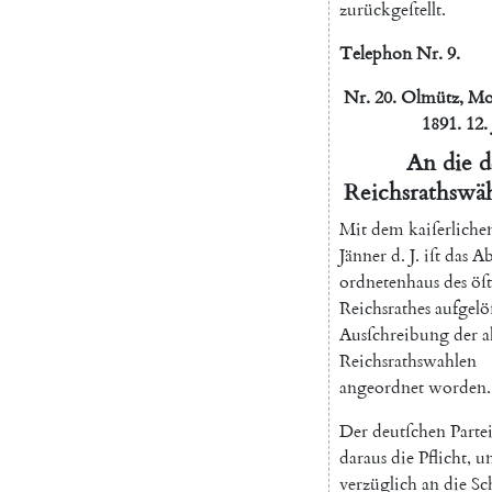
zurückgeſtellt
.
Telephon
Nr.
9.
Nr.
20.
Olmütz
,
Mo
1891.
12.
An
die
d
Reichsrathswä
Mit
dem
kaiſerliche
Jänner
d.
J.
iſt
das
Ab
ordnetenhaus
des
öſ
Reichsrathes
aufgelö
Ausſchreibung
der
a
Reichsrathswahlen
angeordnet
worden
.
Der
deutſchen
Parte
daraus
die
Pflicht
,
u
verzüglich
an
die
Sc