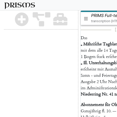
PRISMS
PRIMS Full-t
transcription (H
[
Das
„
Mähriſche
Tagblat
mit
dem
alle
14
Tag
1
Bogen
ſtark
erſch
„
Ill.
Unterhaltungsbl
erſcheint
mit
Ausna
Sonn
-
und
Feiertag
Ausgabe
2
Uhr
Nach
im
Adminiſtrationsl
Niederring
Nr.
41
n
Abonnement
für
Ol
Ganzjährig
fl.
10.
—