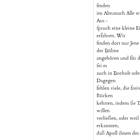
finden
im
Almanach
Alle
w
Aus
-
ſpruch
eine
kleine
E
erfahren
.
Wir
finden
dort
nur
Jene
der
Bühne
angehören
und
für
d
ſei
es
auch
in
Bocholt
ode
Dagegen
fehlen
viele
,
die
frei
Rücken
kehrten
,
indem
ſie
T
willen
verließen
,
oder
weil
erkannten
,
daß
Apoll
ihnen
des