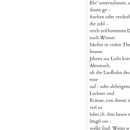
Ehr
’
unternahmen
,
ihnen
ge
-
ſtorben
oder
verdor
die
zahl
-
reich
erſchienenen
D
nach
Wiener
Muſter
in
vielen
The
letzten
Jahren
aus
Licht
ka
Almanach
,
ob
die
Laufbahn
des
eine
auf
-
oder
abſteigen
Lorbeer
und
Kränze
,
von
denen
viel
zu
leſen
iſt
,
ihm
heute
längſt
ver
-
welkt
ſind
.
Wenn
w