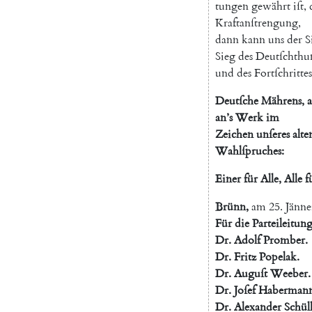
tungen
gewährt
iſt
,
Kraftanſtrengung
,
dann
kann
uns
der
S
Sieg
des
Deutſchthu
und
des
Fortſchrittes
Deutſche
Mährens
,
a
an’s
Werk
im
Zeichen
unſeres
alte
Wahlſpruches
:
Einer
für
Alle
,
Alle
f
Brünn
,
am
25.
Jänne
Für
die
Parteileitun
Dr.
Adolf
Promber
.
Dr.
Fritz
Popelak
.
Dr.
Auguſt
Weeber
.
Dr.
Joſef
Haberman
Dr.
Alexander
Schül