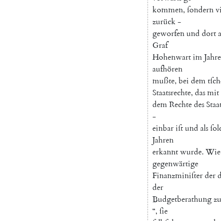
kommen
,
ſondern
v
zurück
-
geworfen
und
dort
Graf
Hohenwart
im
Jahre
aufhören
mußte
,
bei
dem
tſc
Staatsrechte
,
das
mit
dem
Rechte
des
Staa
-
einbar
iſt
und
als
ſol
Jahren
erkannt
wurde
.
Wie
gegenwärtige
Finanzminiſter
der
der
Budgetberathung
z
“
,
ſie