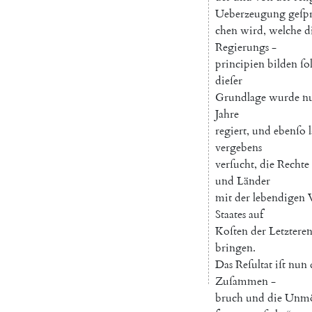
Ueberzeugung
geſp
chen
wird
,
welche
d
Regierungs
-
principien
bilden
ſol
dieſer
Grundlage
wurde
n
Jahre
regiert
,
und
ebenſo
vergebens
verſucht
,
die
Rechte
und
Länder
mit
der
lebendigen
Staates
auf
Koſten
der
Letztere
bringen
.
Das
Reſultat
iſt
nun
Zuſammen
-
bruch
und
die
Unmö