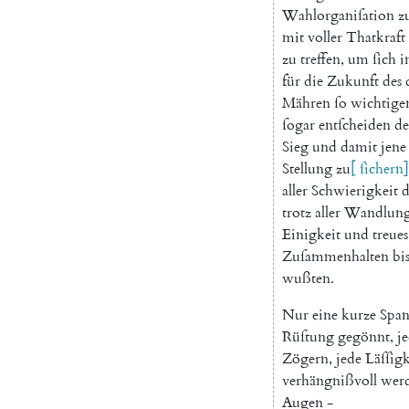
Wahlorganiſation
z
mit
voller
Thatkraft
zu
treffen
,
um
ſich
i
für
die
Zukunft
des
Mähren
ſo
wichtige
ſogar
entſcheiden
d
Sieg
und
damit
jene
Stellung
zu
[
ſichern
]
aller
Schwierigkeit
d
trotz
aller
Wandlun
Einigkeit
und
treues
Zuſammenhalten
bi
wußten
.
Nur
eine
kurze
Spa
Rüſtung
gegönnt
,
j
Zögern
,
jede
Läſſigk
verhängnißvoll
wer
Augen
-