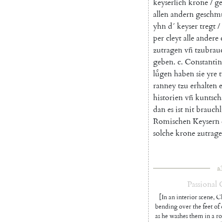
keyserlich
krone
/
ge
allen
andern
geschm
yhn
d´
keyser
tregt
/
per
cleyt
alle
andere
zutragen
vn̄
tzubrau
geben
.
c
.
Constantin
luͤgen
haben
sie
yre
ranney
tzu
erhalten
historien
vn̄
kuntsch
dan
es
ist
nit
brauchl
Romischen
Keysern
solche
krone
zutrag
a
Passional
[In an interior scene, Ch
bending over the feet of o
as he washes them in a rou