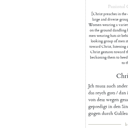
Passional
[Christ preaches in the 
large and diverse grou
Women wearing a variety 
on the ground dandling ba
men wearing hats sit beh
looking group of men sta
toward Christ, listening a
Christ gestures toward t
beckoning them to heed 
to t
Chri
Jch
musz
auch
ande
das
reych
gots
/
dan
von
desz
wegen
ges
gepredigt
in
den
Sin
gogen
durch
Galile
b