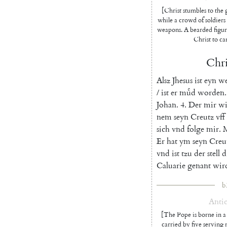
[Christ stumbles to the 
while a crowd of soldiers
weapons. A bearded figur
Christ to car
Chri
Alsz
Jhesus
ist
eyn
we
/
ist
er
muͤd
worden
.
Johan
.
4.
Der
mir
wi
nem
seyn
Creutz
vff
sich
vnd
folge
mir
.
M
Er
hat
ym
seyn
Creu
vnd
ist
tzu
der
stell
d
Caluarie
genant
wir
b
Antic
[The Pope is borne in a 
carried by five serving 