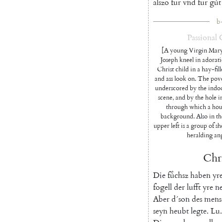
alszo
fur
vnd
fur
guͤt
b
Passional
[A young Virgin Mary 
Joseph kneel in adorat
Christ child in a hay-fil
and ass look on. The pove
underscored by the indoor
scene, and by the hole in
through which a hous
background. Also in th
upper left is a group of s
heralding ang
Chri
Die
fuͤchsz
haben
yr
fogell
der
lufft
yre
ne
Aber
d´son
des
mens
seyn
heubt
legte
.
Lu.