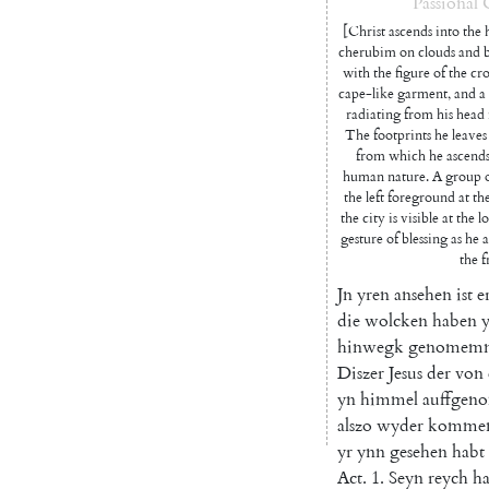
Passional
[Christ ascends into the
cherubim on clouds and b
with the figure of the cro
cape-like garment, and a
radiating from his head 
The footprints he leave
from which he ascends t
human nature. A group o
the left foreground at th
the city is visible at the 
gesture of blessing as he
the f
Jn
yren
ansehen
ist
e
die
wolcken
haben
hinwegk
genomem
Diszer
Jesus
der
von
yn
himmel
auffgen
alszo
wyder
komme
yr
ynn
gesehen
habt
Act.
1.
Seyn
reych
ha