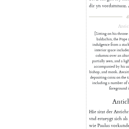
dir
yn
vordamnusz
.
d
Antic
[Sitting on his throne 
baldachin, the Pope s
indulgence from a stack
interior space include
columns over an altar 
partially seen, and a li
accompanied by his usu
bishop, and monk. Awaiti
depositing coins on the ta
including a number of w
foreground is
Antich
Hie
sitzt
der
Antichr
vnd
ertzeygt
sich
als
wie
Paulus
vorkund