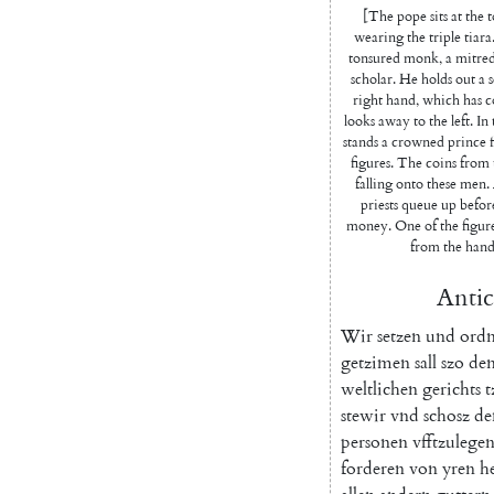
[The pope sits at the 
wearing the triple tiar
tonsured monk, a mitred 
scholar. He holds out a 
right hand, which has coi
looks away to the left. In
stands a crowned prince 
figures. The coins from
falling onto these men
priests queue up befor
money. One of the figure
from the hand
Antic
Wir
setzen
und
ord
getzimen
sall
szo
de
weltlichen
gerichts
stewir
vnd
schosz
de
personen
vfftzulege
forderen
von
yren
h