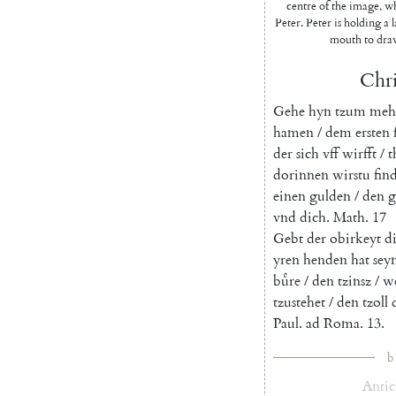
centre of the image, 
Peter. Peter is holding a l
mouth to draw
Chri
Gehe
hyn
tzum
meh
hamen
/
dem
ersten
der
sich
vff
wirfft
/
t
dorinnen
wirstu
fin
einen
gulden
/
den
g
vnd
dich
.
Math.
17
Gebt
der
obirkeyt
d
yren
henden
hat
sey
buͤre
/
den
tzinsz
/
w
tzustehet
/
den
tzoll
Paul
.
ad
Roma
.
13.
b
Antic