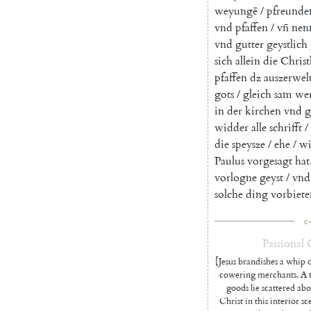
weyungē
/
pfreunde
vnd
pfaffen
/
vn̄
nen
vnd
gutter
geystlich
sich
allein
die
Christ
pfaffen
dz
auszerwel
gots
/
gleich
sam
we
in
der
kirchen
vnd
g
widder
alle
schrifft
/
die
speysze
/
ehe
/
wi
Paulus
vorgesagt
hat
vorlogne
geyst
/
vnd
solche
ding
vorbiete
c
Passional
[Jesus brandishes a whip o
cowering merchants. A ta
goods lie scattered abo
Christ in this interior sc