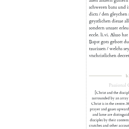
allen
andern
guttern
schweren
bans
und
i
dicts
/
den
gleychen
geystlichen
diesze
al
sondern
unszer
erleu
eccle
.
li.vi
.
Alszo
hat
Bapst
gots
gebott
du
tzurissen
/
welchs
se
vnchristlichen
decret
b
Passional
[Christ and the discipl
surrounded by an array 
Christ is in the centre. 
prayer and gazes upward
and lame are distinguis
disciples by their contem
crutches and other accout