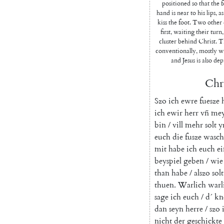
positioned so that the f
hand is near to his lips, 
kiss the foot. Two other d
first, waiting their turn,
cluster behind Christ. T
conventionally, mostly wi
and Jesus is also dep
Chri
Szo
ich
ewre
fuesze
ich
ewir
herr
vn̄
mey
bin
/
vill
mehr
solt
y
euch
die
fusze
wasch
mit
habe
ich
euch
ei
beyspiel
geben
/
wie
than
habe
/
alszo
solt
thuen
.
Warlich
warl
sage
ich
euch
/
d´
kn
dan
seyn
herre
/
szo
nicht
der
geschickte