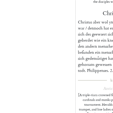
the disciples w
Chri
Christus
aber
wol
y
war
/
dennoch
hat
e
sich
des
geewsert
sic
geberdet
wie
ein
kn
den
andern
mensche
befunden
ein
mensc
sich
gedemuͤtiget
ha
gehorsam
geweszen
todt
.
Philippenses
.
2
.
b
Antic
[A triple-tiara crowned fi
cardinals and monks pr
tournament. Heralds 
trumpet, and line ladies 