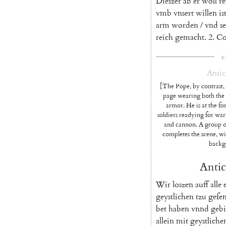
Dieszer
ab
er
woll
re
vmb
vnsert
willen
is
arm
worden
/
vnd
s
reich
gemacht
.
2.
Co
c
Antic
[The Pope, by contrast, 
page wearing both the tr
armor. He is at the fo
soldiers readying for war,
and cannon. A group o
completes the scene, wit
backg
Antic
Wir
loszen
auff
alle
geystlichen
tzu
gefe
bet
haben
vnnd
gebi
allein
mit
geystlich