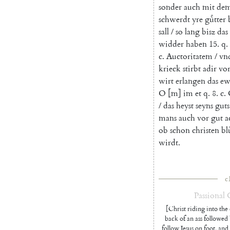
sonder
auch
mit
de
schwerdt
yre
guͤtter
sall
/
so
lang
bisz
das
widder
haben
15.
q
.
c
.
Auctoritatem
/
vn
krieck
stirbt
adir
vor
wirt
erlangen
das
ew
O
[
m
]
im
et
q
.
8.
c
.
/
das
heyst
seyns
guts
mans
auch
vor
gut
a
ob
schon
christen
blu
wirdt
.
c
Passional
[Christ riding into the 
back of an ass followed b
follow Jesus on foot, and