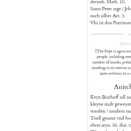
derstab
.
Math.
10.
Sanct
Peter
sagt
/
Jch
nach
silber
Act.
3.
Vbi
ist
dan
Patrimo
c
Antic
[The Pope is again su
people, including one
number of monks, prelate
standing in an interior s
open archway to a ci
Anitch
Keyn
Bischoff
sall
au
kleyne
stadt
geweyet
werden
/
sondern
tz
Titell
gesatzt
vnd
ho
ehret
seyn
.
80.
dist
.
c