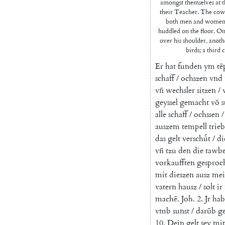
amongst themselves at t
their Teacher. The cow
both men and women; 
huddled on the floor. On
over his shoulder, anothe
birds; a third 
Er
hat
funden
ym
tē
schaff
/
ochszen
vnd
vn̄
wechsler
sitzen
/
geyssel
gemacht
vō
s
alle
schaff
/
ochssen
/
auszem
tempell
trie
das
gelt
verschuͤt
/
di
vn̄
tzu
den
die
tawb
vorkaufften
gesproc
mit
dieszen
ausz
mei
vatern
hausz
/
solt
ir
machē
.
Joh.
2.
Jr
hab
vmb
sunst
/
darūb
ge
10.
Dein
gelt
sey
mit