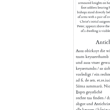
armoured knights on ho
foot soldiers bearing
bishops stand directly be
of arms with a pair of cr
Christ's initial assignm
Peter, appears above the
of a dwelling is visib
Antich
Ausz
obirkayt
die
wi
tzum
keyszerthumb
und
ausz
vnser
gewa
keysertumbs
/
so
sic
vorledigt
/
ein
recht
ad
fi
.
de
sen
.
et.re.iu
Sūma
summarū
.
Nic
Bapts
geystlichē
rechte
tzu
finden
/
d
abgot
und
Antichris
alle
keyszer
/
koͤnig