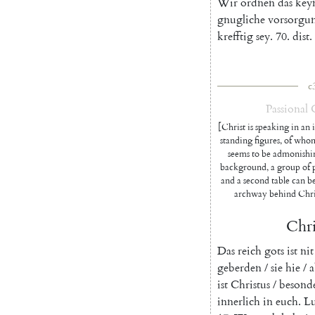
Wir
ordnen
das
key
gnugliche
vorsorgu
krefftig
sey
.
70.
dist
.
c
Passional
[Christ is speaking in an 
standing figures, of whom
seems to be admonishin
background, a group of p
and a second table can be
archway behind Christ
Chri
Das
reich
gots
ist
nit
geberden
/
sie
hie
/
a
ist
Christus
/
besond
innerlich
in
euch
.
Lu