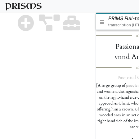
PRISMS
PRIMS Full-t
transcription (H
a
Passiona
vnnd
An
a
Passional
[A large group of people i
and women, distinguishab
on the right-hand side 
approaches Christ, who 
offering him a crown. Ch
wooded area in an act of
right hand side of the ima
are vi