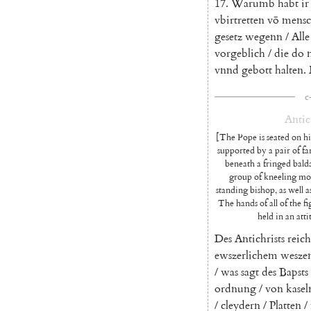
17.
Warumb
habt
ir
vbirtretten
vō
mensc
gesetz
wegenn
/
Alle
vorgeblich
/
die
do
vnnd
gebott
halten
.
c
Antic
[The Pope is seated on hi
supported by a pair of fa
beneath a fringed bald
group of kneeling mo
standing bishop, as well a
The hands of all of the f
held in an atti
Des
Antichrists
reich
ewszerlichem
wesze
/
was
sagt
des
Bapsts
ordnung
/
von
kasel
/
cleydern
/
Platten
/