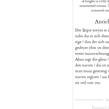
of knights in richly 
ornamented armour. Th
armoured and
Antich
Der
Bapst
meynt
es
nahe
das
er
sich
dem
tige
/
dan
der
sich
tz
gedeyet
yhm
yn
de
ment
tzuuorachtung
Alszo
sagt
die
glosa
/
den
narren
/
das
ist
s
man
musz
gestreng
narren
regiren
/
szo
sie
veil
von
vns
.
b
Passional