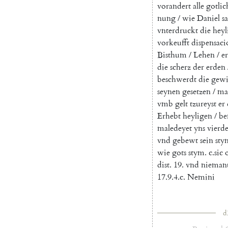
vorandert
alle
gotlic
nung
/
wie
Daniel
s
vnterdruckt
die
heyl
vorkeufft
dispensaci
Bisthum
/
Lehen
/
e
die
scherz
der
erden
beschwerdt
die
gewi
seynen
gesetzen
/
ma
vmb
gelt
tzureyst
er
Erhebt
heyligen
/
be
maledeyet
yns
vierd
vnd
gebewt
sein
sty
wie
gots
stym
.
c.sic
dist
.
19
.
vnd
nieman
17.9.4.c
.
Nemini
d