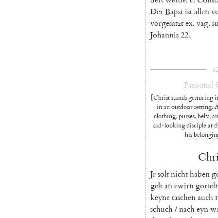
Der
Bapst
ist
allen
v
vorgesatzt
ex
.
vag
.
s
Johannis
22.
c
Passional
[Christ stands gesturing in
in an outdoor setting. A
clothing, purses, belts,
sad-looking disciple at th
his belonging
Chri
Jr
solt
nicht
haben
g
gelt
an
ewirn
gortel
keyne
taschen
auch
schuch
/
nach
eyn
w