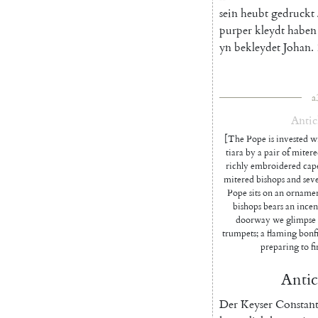
sein
heubt
gedruckt
purper
kleydt
haben
yn
bekleydet
Johan
.
a
Antic
[The Pope is invested wi
tiara by a pair of mitere
richly embroidered cap
mitered bishops and sev
Pope sits on an ornamen
bishops bears an incen
doorway we glimpse t
trumpets; a flaming bonfi
preparing to fi
Antic
Der
Keyser
Constant