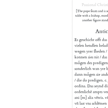
Passional
Christ
[The pope feasts and is s
table with a bishop, monk
another figure stan
Antic
Es
geschicht
offt
das
vielen
hendlen
bela
wegen
yrer
fheden
/
konnen
sies
nit
/
das
moͤgen
des
predigen
sonderlich
wan
yre
dann
moͤgen
sie
and
/
die
do
predigen
.
c
.
ordina
.
Das
seynd
di
ordenlichē
ampts
ve
ani
[
m
]
alia
vētris
.
vn
vn̄
last
vns
schlēmen