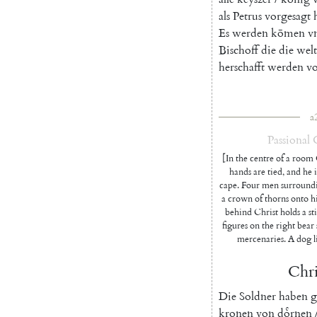
als
Petrus
vorgesagt
Es
werden
kōmen
v
Bischoff
die
die
welt
herschafft
werden
vo
a
Passional
[In the centre of a room C
hands are tied, and he i
cape. Four men surroundi
a crown of thorns onto h
behind Christ holds a st
figures on the right bear
mercenaries. A dog li
Chri
Die
Soldner
haben
g
kronen
von
doͤrnen