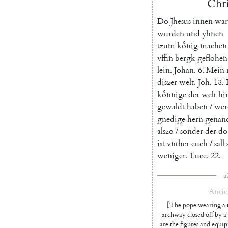
Chri
Do
Jhesus
innen
war
wurden
und
yhnen
tzum
koͤnig
machen
vffin
bergk
geflohen
lein
.
Johan
.
6.
Mein
diszer
welt
.
Joh.
18
.
koͤnnige
der
welt
hi
gewaldt
haben
/
wer
gnedige
hern
genan
alszo
/
sonder
der
do
ist
vnther
euch
/
sall
weniger
.
Luce.
22
.
a
Antic
[The pope wearing a tr
archway closed off by a
are the figures and equi