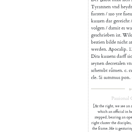
Tyrannen
vnd
heyd
fursten
/
szo
yre
fues
kuszen
dar
gereicht
volgen
/
damit
es
wa
geschrieben
ist
.
Wilc
bestien
bilde
nicht
a
werden
.
Apocalip
.
1
Ditz
kussens
darff
si
seynen
decretalen
vn
schembt
ruͤmen
.
c
.
c
cle
.
Si
summus
pon
.
a
Passional
[At the right, we see an 
which an official in h
stepped, bearing an open
right cluster the disciples, 
the frame. He is gesturin