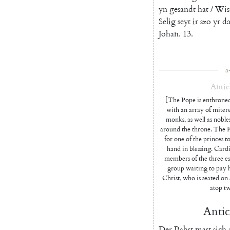
yn
gesandt
hat
/
Wis
Selig
seyt
ir
szo
yr
da
Johan
.
13.
a
Antic
[The Pope is enthroned
with an array of miter
monks, as well as nobles
around the throne. The P
for one of the princes to 
hand in blessing. Cardi
members of the three est
group waiting to pay 
Christ, who is seated on
atop tw
Antic
Der
Babst
mast
sich