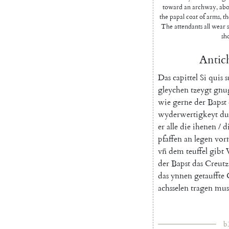
toward an archway, abo
the papal coat of arms, th
The attendants all wear s
sho
Antich
Das
capittel
Si
quis
s
gleychen
tzeygt
gnu
wie
gerne
der
Bapst
wyderwertigkeyt
du
er
alle
die
ihenen
/
d
pfaffen
an
legen
vor
vn̄
dem
teuffel
gibt
der
Bapst
das
Creutz
das
ynnen
getauffte
achsselen
tragen
mus
b