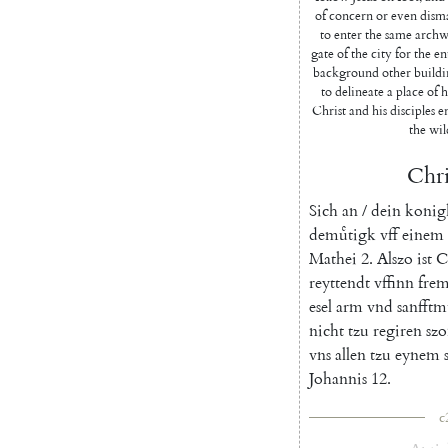
of concern or even disma
to enter the same archwa
gate of the city for the en
background other buildin
to delineate a place of
Christ and his disciples en
the wil
Chri
Sich
an
/
dein
konig
demuͤtigk
vff
einem
Mathei
2.
Alszo
ist
C
reyttendt
vffinn
fre
esel
arm
vnd
sanfftm
nicht
tzu
regiren
sz
vns
allen
tzu
eynem
Johannis
12.
c