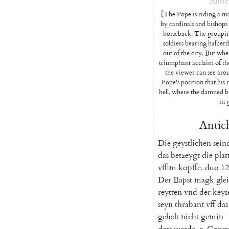
Antic
[The Pope is riding a ma
by cardinals and bishops i
horseback. The grouping 
soldiers bearing halberd
out of the city. But whe
triumphant acclaim of th
the viewer can see aro
Pope's position that his 
hell, where the damned b
in g
Antich
Die
geystlichen
sein
das
betzeygt
die
plat
vffim
kopffe
.
duo
12
Der
Bapst
magk
gle
reytten
vnd
der
keys
seyn
thrabant
vff
das
gehalt
nicht
gemin
dert
werde
.
c
.
Const